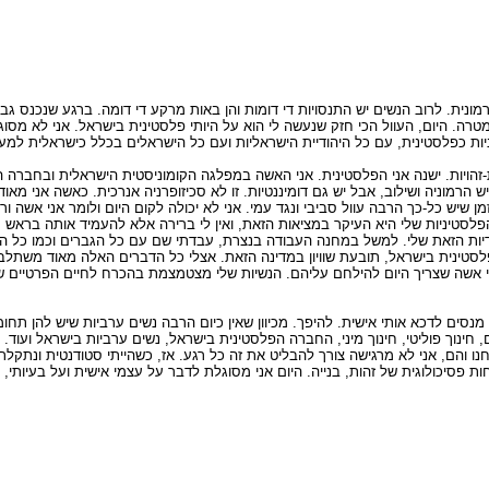
נית. לרוב הנשים יש התנסויות די דומות והן באות מרקע די דומה. ברגע שנכנס גבר
טרה. היום, העוול הכי חזק שנעשה לי הוא על היותי פלסטינית בישראל. אני לא מסוג
יות כפלסטינית, עם כל היהודיית הישראליות ועם כל הישראלים בכלל כישראלית למען 
הויות. ישנה אני הפלסטינית. אני האשה במפלגה הקומוניסטית הישראלית ובחברה הי
הרמוניה ושילוב, אבל יש גם דומיננטיות. זו לא סכיזופרניה אנרכית. כאשה אני מאו
ן שיש כל-כך הרבה עוול סביבי ונגד עמי. אני לא יכולה לקום היום ולומר אני אשה ו
לסטיניות שלי היא העיקר במציאות הזאת, ואין לי ברירה אלא להעמיד אותה בראש סו
יות הזאת שלי. למשל במחנה העבודה בנצרת, עבדתי שם עם כל הגברים וכמו כל הג
ינית בישראל, תובעת שוויון במדינה הזאת. אצלי כל הדברים האלה מאוד משתלבים
תי אשה שצריך היום להילחם עליהם. הנשיות שלי מצטמצמת בהכרח לחיים הפרטיים 
סים לדכא אותי אישית. להיפך. מכיוון שאין כיום הרבה נשים ערביות שיש להן תחומי
ם, חינוך פוליטי, חינוך מיני, החברה הפלסטינית בישראל, נשים ערביות בישראל ועוד
חנו והם, אני לא מרגישה צורך להבליט את זה כל רגע. אז, כשהייתי סטודנטית ונתקלתי
ת פסיכולוגית של זהות, בנייה. היום אני מסוגלת לדבר על עצמי אישית ועל בעיותי,