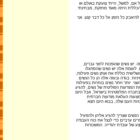
ל אם, למשל, הייתי צועקת באולם או
הכללית היתה מאוד מחזקת, מבחינתי.
להיאבק כל הזמן על כל דבר קטן. אני
. יש נשים שהופכות לחצי גברים,
. לעומת אלה יש נשים שהסתגלו
שלישית כוללת את אותן נשים פעילות,
יות. בגדה ובעזה אלה הן כל הנשים
י. יותר ויותר נשים בוחרות בפעילות
את המודעות הפוליטית של נשים, להגיע
בחברה הפלסטינית בישראל, אבל היום
באמצעות העלאת מודעות חברתית
ויות העם שלה, בבוא היום תצא
הנשים שצריך להגיע אליהן ולהפעיל
ים ערביים כדי לנצל את כוח העבודה
 יהודית-ערבית. שכרה הממוצע של עובדת ערבייה מגיע היום ל- 60 אחוז משכרה הממוצע של עובדת יהודייה. המשכורות