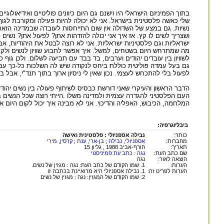
בתוך הפמיניזם הישראלי היו וישנם גם היום כיוונים פוליטיים ואידיאולו
שלי כאשה פלסטינית בישראל. אני לא יכולה להיות פעילה ומקורבת לגוף
ושצריך לשים לו קץ. אז איך אני יכולה להזדהות אתן? לפעול אתן? נשים 
ישראליות וגם פלסטיניות ישראליות. אני לא רוצה לבטל את היהודיות,
מה שמתרחש היום בשטחים, למשל. איך אפשר לתבוע שוויון לנשים ולקבל
לשוויון בין עובדים יהודים וערבים, בד בבד עם תביעה לשלום. ולכן גוף כמו
גם בעל עמדה פוליטית כוללת ביחס לנקודה שיש לה השלכות כל-כך עמו
לפעול בלי להתכחש לעצמי. נכון שאין לי ניסיון ארוך בתוך תנד"י, אבל בט
הדבר הראשון והעיקרי שאני דורשת כבסיס לשיתוף פעולה בין נשים יהוד
המלחמה, הכיבוש, האפליה והדיכוי. אני לא מבינה איך יכול לקום היום
ביבליוגרפיה:
כותר:
נבילה אספניולי : פלסטינית ואישה
מחברות:
אספניולי, נבילה
;
בן-ארי, ענת
;
קרסין, מירי
תאריך:
חורף-אביב 1988 , גליון 15
שם כתב העת:
נגה : כתב עת פמיניסטי
הוצאה לאור:
נגה
הערות:
1. שמו הקודם של כתב העת: נגה : מגזין של נשים.
הערות לפריט זה:
1. נבילה אספניולי היא מרואיינת בכתבה זו
2. שמו הקודם של המגזין: נגה : מגזין של נשים