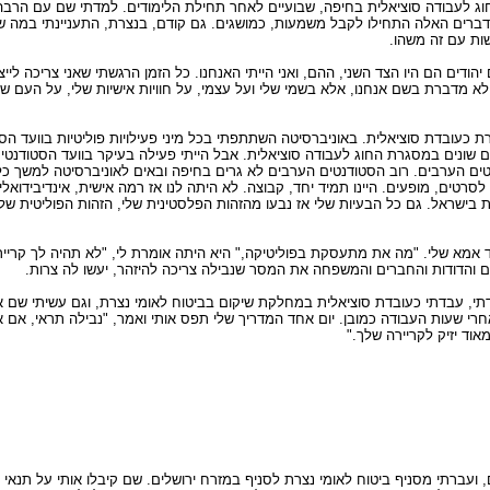
ג לעבודה סוציאלית בחיפה, שבועיים לאחר תחילת הלימודים. למדתי שם עם הרבה 
ברים האלה התחילו לקבל משמעות, כמושגים. גם קודם, בנצרת, התעניינתי במה שקו
שות עם זה משהו.
ודים הם היו הצד השני, ההם, ואני הייתי האנחנו. כל הזמן הרגשתי שאני צריכה לייצ
מדברת בשם אנחנו, אלא בשמי שלי ועל עצמי, על חוויות אישיות שלי, על העם שלי
ת כעובדת סוציאלית. באוניברסיטה השתתפתי בכל מיני פעילויות פוליטיות בוועד ה
שים שונים במסגרת החוג לעבודה סוציאלית. אבל הייתי פעילה בעיקר בוועד הסטודנטי
ם הערבים. רוב הסטודנטים הערבים לא גרים בחיפה ובאים לאוניברסיטה למשך כל הי
סרטים, מופעים. היינו תמיד יחד, קבוצה. לא היתה לנו אז רמה אישית, אינדיבידואל
ת בישראל. גם כל הבעיות שלי אז נבעו מהזהות הפלסטינית שלי, הזהות הפוליטית שלי
מא שלי. "מה את מתעסקת בפוליטיקה," היא היתה אומרת לי, "לא תהיה לך קריירה
דים והדודות והחברים והמשפחה את המסר שנבילה צריכה להיזהר, יעשו לה צרות.
דתי, עבדתי כעובדת סוציאלית במחלקת שיקום בביטוח לאומי נצרת, וגם עשיתי שם
, אחרי שעות העבודה כמובן. יום אחד המדריך שלי תפס אותי ואמר, "נבילה תראי, אם 
וד יזיק לקריירה שלך."
ועברתי מסניף ביטוח לאומי נצרת לסניף במזרח ירושלים. שם קיבלו אותי על תנאי ל