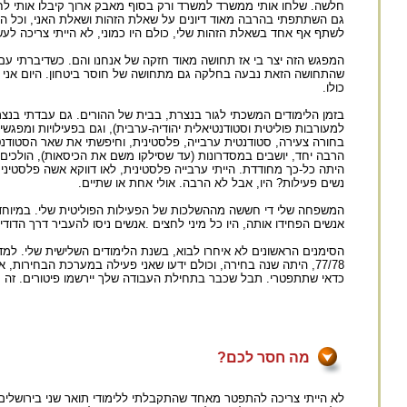
חלשה. שלחו אותי ממשרד למשרד ורק בסוף מאבק ארוך קיבלו אותי לחו
גם השתתפתי בהרבה מאוד דיונים על שאלת הזהות ושאלת האני, וכל הד
לשתף אף אחד בשאלת הזהות שלי, כולם היו כמוני, לא הייתי צריכה לע
המפגש הזה יצר בי אז תחושה מאוד חזקה של אנחנו והם. כשדיברתי עם יה
שהתחושה הזאת נבעה בחלקה גם מתחושה של חוסר ביטחון. היום אני לא 
כולו.
בזמן הלימודים המשכתי לגור בנצרת, בבית של ההורים. גם עבדתי בנצר
למעורבות פוליטית וסטודנטיאלית יהודיה-ערבית), וגם בפעילויות ומפג
בחורה צעירה, סטודנטית ערבייה, פלסטינית, וחיפשתי את שאר הסטודנטי
הרבה יחד, יושבים במסדרונות (עד שסילקו משם את הכיסאות), הולכים ל
היתה כל-כך מחודדת. הייתי ערבייה פלסטינית, לאו דווקא אשה פלסטיני
נשים פעילות? היו, אבל לא הרבה. אולי אחת או שתיים.
המשפחה שלי די חששה מההשלכות של הפעילות הפוליטית שלי. במיוחד א
אנשים הפחידו אותה, היו כל מיני לחצים .אנשים ניסו להעביר דרך הדו
הסימנים הראשונים לא איחרו לבוא, בשנת הלימודים השלישית שלי. למ
77/78, היתה שנה בחירה, וכולם ידעו שאני פעילה במערכת הבחירות
כדאי שתתפטרי. תבל שכבר בתחילת העבודה שלך יירשמו פיטורים. זה מא
מה חסר לכם?
לא הייתי צריכה להתפטר מאחד שהתקבלתי ללימודי תואר שני בירושלים, 