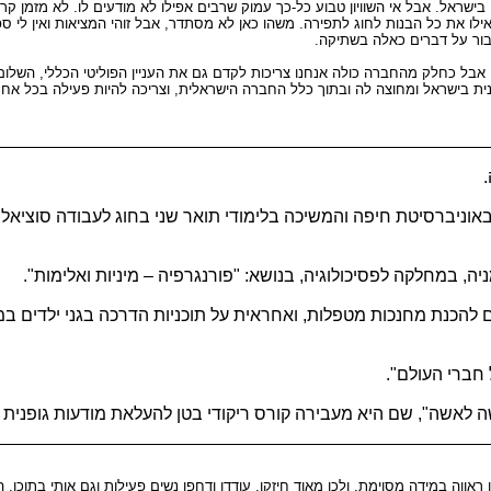
 בישראל. אבל אי השוויון טבוע כל-כך עמוק שרבים אפילו לא מודעים לו. לא מזמן קר
ילו את כל הבנות לחוג לתפירה. משהו כאן לא מסתדר, אבל זוהי המציאות ואין לי 
בור על דברים כאלה בשתיקה.
 אבל כחלק מהחברה כולה אנחנו צריכות לקדם גם את העניין הפוליטי הכללי, השלום, 
ת בישראל ומחוצה לה ובתוך כלל החברה הישראלית, וצריכה להיות פעילה בכל אח
אוניברסיטת חיפה והמשיכה בלימודי תואר שני בחוג לעבודה סוציאל
 במחלקה לפסיכולוגיה, בנושא: "פורנגרפיה – מיניות ואלימות".
ומאז מלמדת בקורסים להכנת מחנכות מטפלות, ואחראית על תוכניות הדרכה בגני ילדים
 חברי העולם".
ה לאשה", שם היא מעבירה קורס ריקודי בטן להעלאת מודעות גופנית 
 ראווה במידה מסוימת, ולכן מאוד חיזקו, עודדו ודחפו נשים פעילות וגם אותי בתוכן