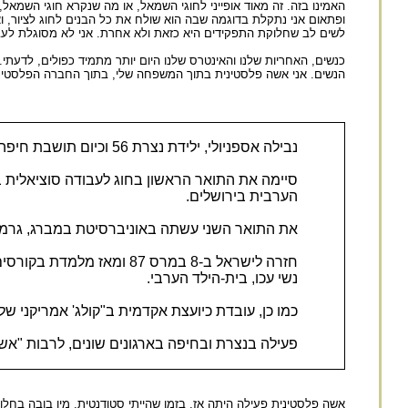
האמינו בזה. זה מאוד אופייני לחוגי השמאל, או מה שנקרא חוגי השמאל,
ופתאום אני נתקלת בדוגמה שבה הוא שולח את כל הבנים לחוג לציור, וא
לשים לב שחלוקת התפקידים היא כזאת ולא אחרת. אני לא מסוגלת לע
כנשים, האחריות שלנו והאינטרס שלנו היום יותר מתמיד כפולים, לדעתי.
הנשים. אני אשה פלסטינית בתוך המשפחה שלי, בתוך החברה הפלסטיני
נבילה אספניולי, ילידת נצרת 56 וכיום תושבת חיפה.
סיימה את התואר הראשון בחוג לעבודה סוציאלית ב
הערבית בירושלים.
את התואר השני עשתה באוניברסיטת במברג, גרמניה,
חזרה לישראל ב-8 במרס 87 
נשי עכו, בית-הילד הערבי.
כמו כן, עובדת כיועצת אקדמית ב"קולג' אמריקני של
פעילה בנצרת ובחיפה בארגונים שונים, לרבות "אש
אשה פלסטינית פעילה היתה אז, בזמן שהייתי סטודנטית, מין בובה בחלון