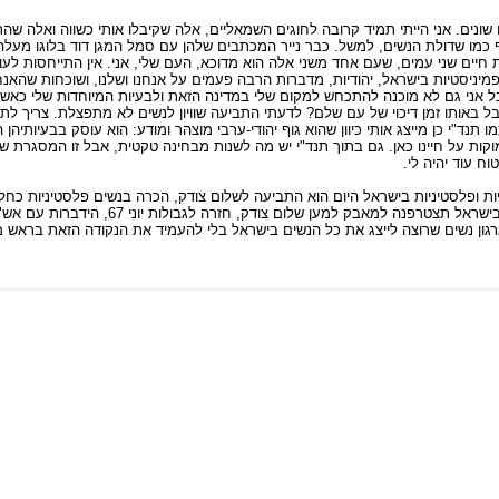
גיים שונים. אני הייתי תמיד קרובה לחוגים השמאליים, אלה שקיבלו אותי כשווה ואלה ש
 כמו שדולת הנשים, למשל. כבר נייר המכתבים שלהן עם סמל המגן דוד בלוגו מעלה בי
פמיניסטיות בישראל, יהודיות, מדברות הרבה פעמים על אנחנו ושלנו, ושוכחות שהאנחנו
 אבל אני גם לא מוכנה להתכחש למקום שלי במדינה הזאת ולבעיות המיוחדות שלי כא
 באותו זמן דיכוי של עם שלם? לדעתי התביעה שוויון לנשים לא מתפצלת. צריך לתב
 תנד"י כן מייצג אותי כיוון שהוא גוף יהודי-ערבי מוצהר ומודע: הוא עוסק בבעיותיהן ה
קות על חיינו כאן. גם בתוך תנד"י יש מה לשנות מבחינה טקטית, אבל זו המסגרת ש
וח עוד יהיה לי.
יות ופלסטיניות בישראל היום הוא התביעה לשלום צודק, הכרה בנשים פלסטיניות כחל
העם הפלסטיני להגדרה עצמית ולמדינה משלו .הייתי רוצה שכל הנשים 
 ארגון נשים שרוצה לייצג את כל הנשים בישראל בלי להעמיד את הנקודה הזאת בראש