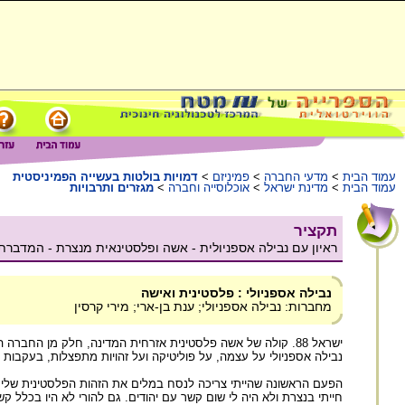
עמוד הבית
>
מדעי החברה
>
פמיניזם
>
דמויות בולטות בעשייה הפמיניסטית
עמוד הבית
>
מדינת ישראל
>
אוכלוסייה וחברה
>
מגזרים ותרבויות
תקציר
ראיון עם נבילה אספניולית - אשה ופלסטינאית מנצרת - המדבר
נבילה אספניולי : פלסטינית ואישה
מחברות: נבילה אספניולי; ענת בן-ארי; מירי קרסין
ישראל 88. קולה של אשה פלסטינית אזרחית המדינה, חלק מן החברה הישראלית שרק עכשיו, לדבריה, הולכת ומתהווה.
נבילה אספניולי על עצמה, על פוליטיקה ועל זהויות מתפצלות, בעקבות ש
הפעם הראשונה שהייתי צריכה לנסח במלים את הזהות הפלסטינית שלי 
חייתי בנצרת ולא היה לי שום קשר עם יהודים. גם להורי לא היו בכלל 