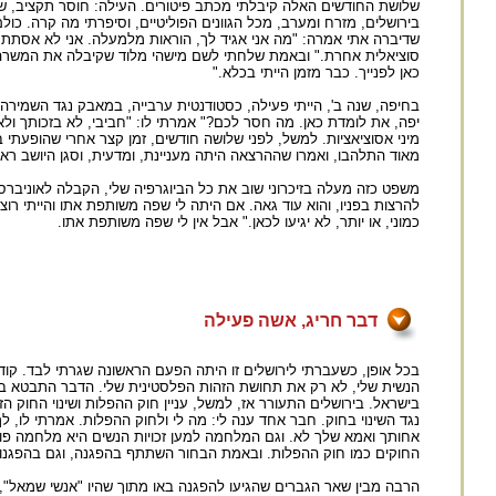
שלושת החודשים האלה קיבלתי מכתב פיטורים. העילה: חוסר תקציב, שבוע
בירושלים, מזרח ומערב, מכל הגוונים הפוליטיים, וסיפרתי מה קרה. כו
שדיברה אתי אמרה: "מה אני אגיד לך, הוראות מלמעלה. אני לא אסתתר 
סוציאלית אחרת." ובאמת שלחתי לשם מישהי מלוד שקיבלה את המשרה. המ
כאן לפנייך. כבר מזמן הייתי בכלא."
בחיפה, שנה ב', הייתי פעילה, כסטודנטית ערבייה, במאבק נגד השמירה ש
יפה, את לומדת כאן. מה חסר לכם?" אמרתי לו: "חביבי, לא בזכותך ולא 
מיני אסוציאציות. למשל, לפני שלושה חודשים, זמן קצר אחרי שהופעתי
מאוד התלהבו, ואמרו שההרצאה היתה מעניינת, ומדעית, וסגן היושב ראש
משפט כזה מעלה בזיכרוני שוב את כל הביוגרפיה שלי, הקבלה לאוניבר
להרצות בפניו, והוא עוד גאה. אם היתה לי שפה משותפת אתו והייתי ר
כמוני, או יותר, לא יגיעו לכאן." אבל אין לי שפה משותפת אתו.
דבר חריג, אשה פעילה
בכל אופן, כשעברתי לירושלים זו היתה הפעם הראשונה שגרתי לבד. קודם
הנשית שלי, לא רק את תחושת הזהות הפלסטינית שלי. הדבר התבטא ב
בישראל. בירושלים התעורר אז, למשל, עניין חוק ההפלות ושינוי החו
נגד השינוי בחוק. חבר אחד ענה לי: מה לי ולחוק ההפלות. אמרתי לו, לך
אחותך ואמא שלך לא. וגם המלחמה למען זכויות הנשים היא מלחמה פול
החוקים כמו חוק ההפלות. ובאמת הבחור השתתף בהפגנה, וגם בהפגנות 
הרבה מבין שאר הגברים שהגיעו להפגנה באו מתוך שהיו "אנשי שמאל", 