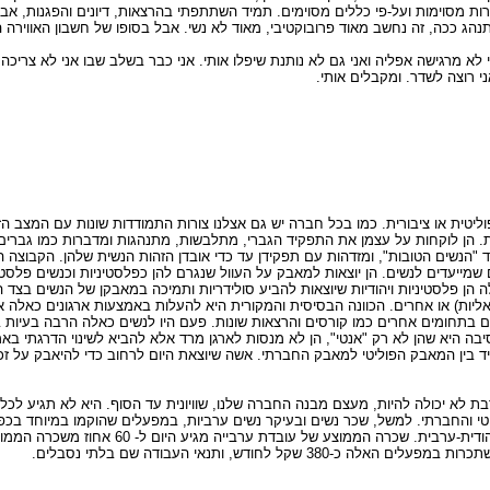
רות מסוימות ועל-פי כללים מסוימים. תמיד השתתפתי בהרצאות, דיונים והפגנות, אב
ג ככה, זה נחשב מאוד פרובוקטיבי, מאוד לא נשי. אבל בסופו של חשבון האווירה 
 לא מרגישה אפליה ואני גם לא נותנת שיפלו אותי. אני כבר בשלב שבו אני לא צריכה 
 רוצה לשדר. ומקבלים אותי.
טית או ציבורית. כמו בכל חברה יש גם אצלנו צורות התמודדות שונות עם המצב הזה
ת. הן לוקחות על עצמן את התפקיד הגברי, מתלבשות, מתנהגות ומדברות כמו גברים
הנשים הטובות", ומזדהות עם תפקידן עד כדי אובדן הזהות הנשית שלהן. הקבוצה ה
מייעדים לנשים. הן יוצאות למאבק על העוול שנגרם להן כפלסטיניות וכנשים פלסטינ
ן פלסטיניות ויהודיות שיוצאות להביע סולידריות ותמיכה במאבקן של הנשים בצד השנ
ראליות) או אחרים. הכוונה הבסיסית והמקורית היא להעלות באמצעות ארגונים כאלה 
 בתחומים אחרים כמו קורסים והרצאות שונות. פעם היו לנשים כאלה הרבה בעיות 
הסיבה היא שהן לא רק "אנטי", הן לא מנסות לארגן מרד אלא להביא לשינוי הדרגתי 
יד בין המאבק הפוליטי למאבק החברתי. אשה שיוצאת היום לרחוב כדי להיאבק על זכ
 לא יכולה להיות, מעצם מבנה החברה שלנו, שוויונית עד הסוף. היא לא תגיע לכל 
טי והחברתי. למשל, שכר נשים ובעיקר נשים ערביות, במפעלים שהוקמו במיוחד בכפר
הזול, למנוע השוואת שכר בין יהודים וערבים ולמנוע התארגנות פועלית