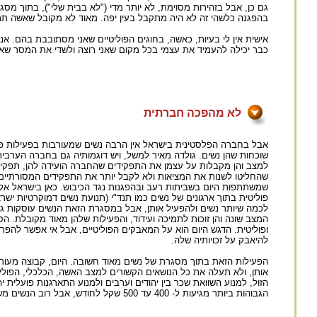
גם כן, אבל בזהירות מסוימת, לא יותר מדי ("לא בבית שלי"), בתוך מסג
בהפגנה כלשהי זה לא היה מתקבל בעין יפה. מאוד לא מקובל שאשה תתנה
אישית אין לי בעיות, כאשה, בחוגים הפוליטיים שאני מסתובבת בהם. אני
כבר יכילה להעמיד את עצמי בכל מקום שאני רוצה ולשדי את המסר שאני
לא מהפכה חברתית
אבל בחברה הפלסטינית בישראל אין הרבה נשים שמעורבות בפעילות פולי
שוכחות שהן נשים. גולדה מאיר למשל, ויש דוגמותיה גם בחברה הערבי
למצב והן מקבלות על עצמן את התפקידים שהחברה הועידה להן, תפקיד "
שהחליטו לשנות את המציאות ולא לקבל יותר את התפקידים המסורתיים ש
שמשתתפות היום בשביתות רעב ובהפגנות נגד הכיבוש. כאן בישראל אלה ה
פוליטית בתוך ארגונים של נשים כמו תנד"י (תנועת נשים דמוקרטיות יש
לכמה שיותר נשים ולהפעיל אותן, אבל במסגרת הזאת הנשים עוסקות גם
המצב שונה והן זוכות לתמיכה ועידוד, והפעילות שלהן מאוד מקובלת. 
ופוליטית. הדגש היום הוא על המאבקים הפוליטיים, אבל אי אפשר להפר
להיאבק על זכויותיה שלה.
הפעילות הזאת בתוך מסגרת של נשים מאוד חשובה. היום, קבוצה מעורבת
אותן, ולא תעלה את כל הנושאים הקשורים למצב האשה, הכלכלי, הפולי
הגבוהות ביותר מגיעות ל- 400 עד 500 שקל לחודש, אבל רוב הנשים משתכרות במפעלים האלה כ-380 שקל לחודש, ותנאי העבודה שם בלתי נסבלים.