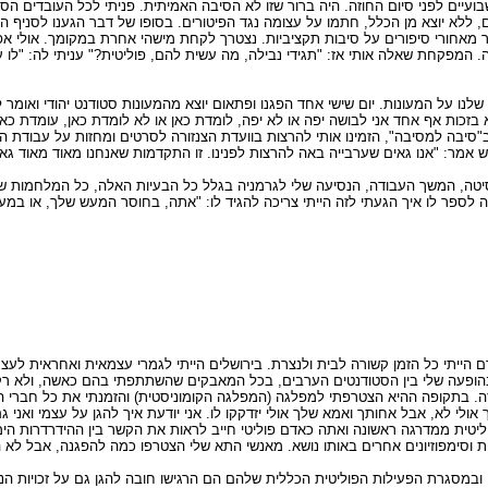
יים לפני סיום החוזה. היה ברור שזו לא הסיבה האמיתית. פניתי לכל העובדים הסוצ
לם, ללא יוצא מן הכלל, חתמו על עצומה נגד הפיטורים. בסופו של דבר הגענו לסניף
מאחורי סיפורים על סיבות תקציביות. נצטרך לקחת מישהי אחרת במקומך. אולי אפיל
פקחת שאלה אותי אז: "תגידי נבילה, מה עשית להם, פוליטית?" עניתי לה: "לו עש
לנו על המעונות. יום שישי אחד הפגנו ופתאום יוצא מהמעונות סטודנט יהודי ואומר
בזכות אף אחד אני לבושה יפה או לא יפה, לומדת כאן או לא לומדת כאן, עומדת כאן
 ב"סיבה למסיבה", הזמינו אותי להרצות בוועדת הצנזורה לסרטים ומחזות על עבודת
 אמר: "אנו גאים שערבייה באה להרצות לפנינו. זו התקדמות שאנחנו מאוד מאוד גאי
סיטה, המשך העבודה, הנסיעה שלי לגרמניה בגלל כל הבעיות האלה, כל המלחמות ש
וצה לספר לו איך הגעתי לזה הייתי צריכה להגיד לו: "אתה, בחוסר המעש שלך, או 
 הייתי כל הזמן קשורה לבית ולנצרת. בירושלים הייתי לגמרי עצמאית ואחראית לעצמ
הופעה שלי בין הסטודנטים הערבים, בכל המאבקים שהשתתפתי בהם כאשה, ולא ר
ק הזה. בתקופה ההיא הצטרפתי למפלגה (המפלגה הקומוניסטית) והזמנתי את כל חב
 אולי לא, אבל אחותך ואמא שלך אולי יזדקקו לו. אני יודעת איך להגן על עצמי ואני 
יטית ממדרגה ראשונה ואתה כאדם פוליטי חייב לראות את הקשר בין ההידרדרות הימ
וסימפוזיונים אחרים באותו נושא. מאנשי התא שלי הצטרפו כמה להפגנה, אבל לא 
ובמסגרת הפעילות הפוליטית הכללית שלהם הם הרגישו חובה להגן גם על זכויות הנ