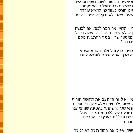
יאליים בביטוח לאומי בשני הסניפים
 הראשי במערב ירושלים והמפקחת
ו תוכלי לעזור לנו למצוא עובדת
יתי משהו לא חוקי לא הייתי יושבת
 לי: "תראי, מה חסר לכם? אה לבושה
 או לא עומדת כאן." זה מעלה בי כל
 המאסטר שלי . בסוף ההרצאה כולם
ם בה."
הייתי צריכה להילחם עד שהגעתי
במעש שלך, אתה גרמת לזה שעשרות
י, ואולי זה חיזק גם את תחושת הזהות
ק אשה פלסטינית אלא אשה פלסטינית
רי התא שלי להשתתף בהפגנה שהתארגנה
גם יודעת לאן ללכת אם צריך, אבל
נית הכללית בארץ ובין החרפת
הרבה.
שים, אפילו אם בתוך תוכם לא כל-כך