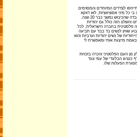
התייחסו לצדדים המיוחדים והמסוימים
 כל מיני אסוציאציות, לאו דווקא
נשיות. גם במצע של השדולה אין שום התייחסות לעובדה שבמדינה הזאת חיים שני עמים, שעם אחד משני אלה הוא מדוכא, העם שלי, אני. אין התייחסות לעובדה שהכיבוש נמשך כבר 20 שנה,
 והשלנו הזה כולל גם יהודיות
שה פלסטינית בחברה הישראלית, לכל
וע שוויון לנשים בד בבד עם תביעה
ייחודיות של נשים יהודיות וערביות והוא
באמת מייצגת אותי ומאפשרת לי
ק מן העם הפלסטיני והכרה בזכויות
בישראל תצטרפנה למאבק למען שלום צודק, חזרה לגבולות יוני 67, הידברות עם אש"ף כנציגו הבלעדי של עמי ונגד
 מסגרת הפעלות שלו.