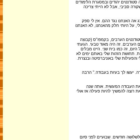
סטודנטים יהודים ובמסגרת הלימודים
רה סביבי, אבל לא הייתי צריכה
ג אה האנחנו נגד ההם. אין לי ספק
, על היותי חלק מהאנחנו, לא האנחנו
סטודנטים הערבים, בקמפו"ס (קבוצה
ם הערבים. זה היה מאוד טבעי. הגעתי
ום, זה כמו בית שני. היינו מבלים
ית. תחושת הזהות שלי באותם ימים לא
 והפעילות שלי באוניברסיטה ובנצרת.
. יעשו לך בעיות בעבודה." הרבה
 את העבודה המעשית. אותה שנה
את רוצה להמשיך להיות פעילה אז אולי
שלושה חודשים. שבועיים לפני סיום