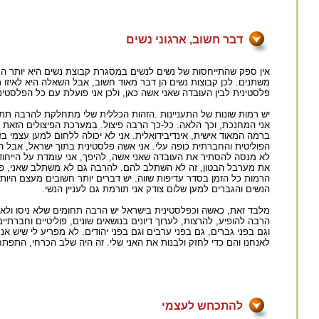
דבר חשוב, ארגוני נשים
אין ספק שהתייחסות של נשים לנשים במסגרת קבוצת נשים היא יותר הרמו
משתנים. לכן קבוצות נשים הן דבר מאוד חשוב, אבל השאלה היא לאיזו מ
פלסטינית לבין העובדה שאני אשה כאן, ולכן אני פועלת עם כל הפלסטינ
יש רמות שונות של התעניינות .הזהות הכללית שלי מתחלקת להרבה תת-ז
אני המחנכת, וכך הלאה. כל-כך הרבה פיצול. במערכת הפיצולים הזאת יש 
ברמה המאוד אישית, אינדיבידואלית. אני לא יכולה ללחום למען עצמי בזמ
הפוליטית והחברתית כופה עלי. אני אשה פלסטינית בתוך ישראל, אבל הפ
לא מנסה להסתיר את העובדה שאני אשה, להיפך, אני עומדת על הייחוד
את מערבל הבטון, זה לא השתלב להם. להרבה גם לא משתלב שאני, פלסט
הרמות כל הזמן בסדר עדיפות שווה. יש דברים יותר חשובים מעצם היו
הנשים והגברים למען שלום צודק אני תורמת גם לעניין הנשי.
מלבד זאת, כאשה וכפלסטינית בישראל יש הרבה תחומים שלא ניסו ולא מנ
הרבה להופיע, להרצות, לערוך דיונים בנושאים שונים, פוליטיים וחברתיי
וגם בפני גברים, גם בפני ערבים וגם בפני יהודים. לא מפריע לי שיש אנ
לאנחנו והם כדי לחזק ולבנות את האני שלי. זה היה שלב הכרחי, התפתחו
להתכחש לעצמי