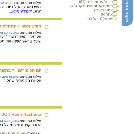
טכנולוגיה ומוצרים (61)
מילות המפתח:
חגים ומועדים 
מתמטיקה וסטטיסטיקה (48)
ראש השנה, החָל ביומיים 
אמנויות (29)
החג.
/למידע מלא...
אחר (6)
ישראל (חדש) (3)
חודש תשרי : התחלת 
מילות המפתח:
שופר
,
ראש הש
על מקור השם "תשרי", על
שופר בראש השנה ועל תפילת 
יום הכיפורים : י' בתשרי
מילות המפתח:
ימים נוראים
,
ת
על יום הכיפורים שחל בי'
h JOI: Rosh Hashana
מילות המפתח:
שופר
,
ראש הש
הסבר קצר ותמציתי על ראש-השנה
עץ נושאים:
עונות, חגים וימי זי