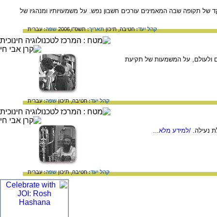
 של תקופה שבה המאמינים עורכים חשבון נפש. על משמעויותיו ומנהגיו של
קהל יעד:
חטיבה,
תיכון
תאריך:
תשס"ו,2006
שפה:
עברית
ם ולעולם, על המשמעות של תקיעת
קהל יעד:
חטיבה,
תיכון
שפה:
עברית
ת נעילה.
/למידע מלא...
קהל יעד:
חטיבה,
תיכון
שפה:
עברית