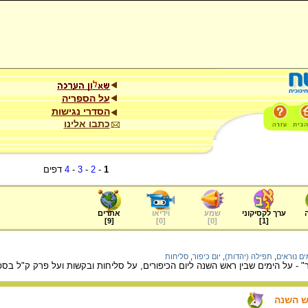
על הספריה
הסדרי נגישות
כתבו אלינו
1
-
2
-
3
-
4
דפים
ערך לקסיקוני
שמע
וידיאו
אתרים
]
9
[
]
0
[
]
0
[
]
1
[
ים נוראים
,
תפילה (יהדות)
,
יום כיפור
,
סליחות
" - על הימים שבין ראש השנה ליום הכיפורים, על סליחות ובקשות ועל פרק ק"ל בס
ש השנה