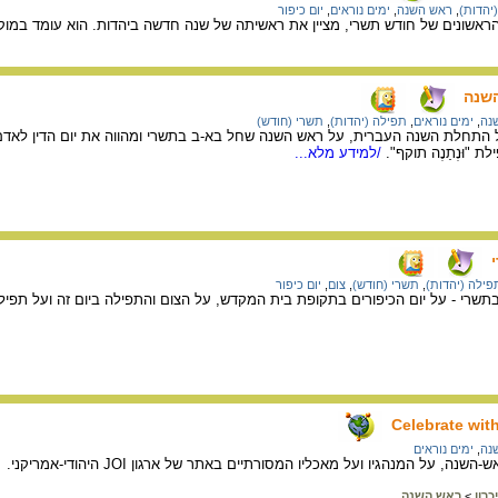
(יהדות)
,
ראש השנה
,
ימים נוראים
,
יום כיפור
הראשונים של חודש תשרי, מציין את ראשיתה של שנה חדשה ביהדות. הוא עומד במוקד
השנה
נה
,
ימים נוראים
,
תפילה (יהדות)
,
תשרי (חודש)
 התחלת השנה העברית, על ראש השנה שחל בא-ב בתשרי ומהווה את יום הדין לאד
"וּנְתַנֶה תוקף".
/למידע מלא...
פילה (יהדות)
,
תשרי (חודש)
,
צום
,
יום כיפור
 בתשרי - על יום הכיפורים בתקופת בית המקדש, על הצום והתפילה ביום זה ועל תפיל
Celebrate wit
נה
,
ימים נוראים
, על המנהגיו ועל מאכליו המסורתיים באתר של ארגון JOI היהודי-אמריקני.
כרון
>
ראש השנה