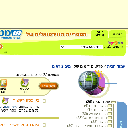
חיפוש לפי:
עמוד הבית
>
פריטים דומים של
ימים נוראים
נמצאו:
27 פריטים בנושא זה.
טקסט
תמונה
]
8
[
]
9
[
בין כסה לעשור
עמוד הבית (26)
מדעי החברה (4)
מילות המפתח:
ראש השנה
,
ימ
מדעי הרוח (1)
על המושג "בין כסה לעשור
מדינת ישראל (36)
יהדות ועם ישראל (23)
מדעים (33)
ביהדות: א' תשרי – רא
מדעי כדור-הארץ והיקום (30)