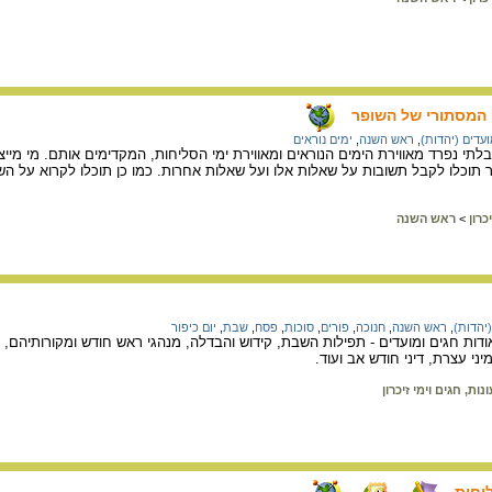
 המסתורי של השופר
ועדים (יהדות)
,
ראש השנה
,
ימים נוראים
תי נפרד מאווירת הימים הנוראים ומאווירת ימי הסליחות, המקדימים אותם. מי מי
תוכלו לקבל תשובות על שאלות אלו ועל שאלות אחרות. כמו כן תוכלו לקרוא על הש
כרון
>
ראש השנה
(יהדות)
,
ראש השנה
,
חנוכה
,
פורים
,
סוכות
,
פסח
,
שבת
,
יום כיפור
דות חגים ומועדים - תפילות השבת, קידוש והבדלה, מנהגי ראש חודש ומקורותיהם, 
י עצרת, דיני חודש אב ועוד.
ונות, חגים וימי זיכרון