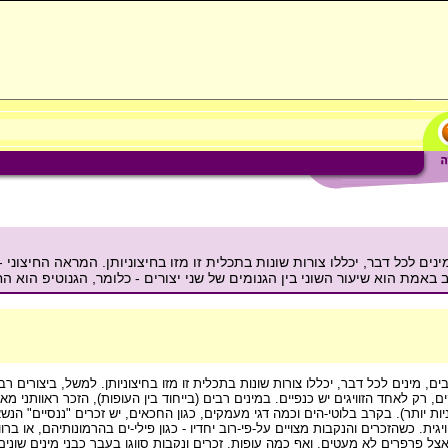
ם לכל דבר, יכללו צורות שונות בתכלית זו מזו בחיצוניותן. המראה החיצוני - 
ב באמת הוא שיעור השוני בין הגנומים של שני יצורים - כלומר, הגנוטיפ הוא ה
 מינים לכל דבר, יכללו צורות שונות בתכלית זו מזו בחיצוניותן. למשל, ביצורים רבים
רק לאחד הזוויגים יש כנפיים. במינים רבים (בייחוד בין העופות), הזכר ראוותני מאוד
גיניאה החדשה, הנקבות ססגוניות יותר). בקרב בלוטי-הים וכמה דגי מעמקים, כגון החכאים, יש זכרים "ננסי
ית. כשהזכרים והנקבות מצויים על-פי-רוב יחדיו - כגון פילי-ים בהרמונותיהם, או ברוו
ל פרפרים לא מעטים, ואף כמה עופות, זכרים ונקבות סווגו בעבר כבני מינים שונים