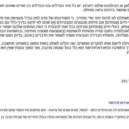
ן או הביולוגים שלפני דארווין. יש כל מיני הבדלים ובני-הבדלים בין יצורים שאינם ת
ים שהשוני ביניהם נראה מוחלט.
משתלם לא להיות יותר מדי מתירני, כי השתייכותו של פרט למין נבדל מעצימה את סיכ
נאים השוררים בסביבה. לכן, כפי שנשוב ונראה בפרק 5, בעלי-חיים (וצמחים) אכן פיתחו מנגנונים המבטיחים (א) שהם לא יזדווג
ל וגמיש, בעלי-חיים (וצמחים) טורחים בכל זאת להבטיח כי המין המסוים שלהם ישמור ע
לאוכלוסייה נתונה נטייה מהותית להשתנות (באמצעות מוטציה וסחיפה, ובהשפעת הבר
 מצליחה, ופעולת הברירה הטבעית עשויה לשמור את הדברים בעינם, בדיוק כשם שהי
נו ליישם אותו למקרים ממשיים, אנו יכולים לשחק כאוות נפשנו במשחקי מחשבה, וא
החשיבה הניאו-דארוויניסטי הוא כלי בעל עוצמה מרובה, ואני סמוך ובטוח שאין הוא 
ן.
 בזק
-דארוויניסטי
ם השותפים לה הם ארסיים כולם - למשל, סוגים שונים של צרעות - והם מחזקים את המסר שהם מציגים