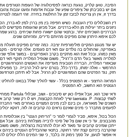
הסיבה, טוען קלרק, נוגעת כנראה לפסיכולוגיה של העופות הטורפים את
אם יש בסביבתן של ציפורים שפע של ענבות אדומות ומעט ענבות צהובות, ה
בדרך זו, אין הן צריכות לבזבז זמן על החלטות בחירה. זוהי דוגמה לנטי
דין השבלולים כדין הענבות. כשיש חפיפה בין מין בררן למין לא-בררן
ניזונים ביתר יעילות מן הלא-בררניים. אבל מכיוון שהעופות מקדישים
הבררניים השכיחים יותר, ובתנאי שהם יישארו פחות שכיחים. ברגע שמ
לכם איפוא היתרון שהם מפיקים מהיותם נדירים, ומהיותם שונים.
יש עוד מנגנון המקיים פולימורפיות יציבה. כמה יצורים מפיקים תועלת
באפריקה, שהחולים בה נולדים עם תאי דם פגומים. אלה קורסים - מקבל
מאין כמוהו, ובכל זאת הוא מתקיים בקרב האפריקנים - במשך אלפי שנים
למלריה מאשר בעלי הדם ה"רגיל", משום שטפיל המלריה תוקף תאי דם א
שבאזורי המלריה, הברירה הטבעית מעדיפה את האנשים ההטרוזיגוטיים לג
החרמשי – ואלה ימותו, בדרך-כלל, בטרם יגיעו לגיל הרבייה. כך מפעיל
חזק, נגד הפרטים שהם הומוזיגוטיים לגן הרגיל. אבל לא תיתכן הטרוזיגו
המראה החיצוני - או הפנוטיפ בכלל - עשוי להוליך שולל בבואנו להחליט א
הגנוטיפ הוא החשוב, לא הפנוטיפ.
ודאי שכך 
השונים של מואוראה, וכן בינם לבין מינים המצויים באחרים מאיי החבר
לפעמים מתברר כי מינים שאינם נראים כה קרובים זה לזה, דווקא יכולי
מהבבונים, עד כי אין שום צל של סיכוי לרבייה מוצלחת ביניהם. אבל אם 
ייתכן שמינים קרובים עד מאוד לא יוכלו להתרבות בהצלחה, פשוט משום ש
שהקרבה ביניהם קצת יותר רחוקה, בתנאי שההבדלים הגנטיים ביניהם אי
אי-אפשר לטעון, על סמך נימוק זה בלבד, כי שני המינים הללו יכולים ל