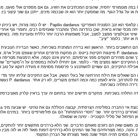
לו במין מונומורפי יחסית, שהגנים המכתיבים את הזוויג, גם אם מספרם אולי מועט, מ
על גודל הגוף. מה שמסקרן יותר הוא זה שבכמה מינים, ייתכן גם שוני קיצוני בין פרטי
אפשר למצוא כמה דוגמאות מרשימות בקרב הפרפרים הטרופיים. מקרה קלאסי הוא זנב הסנוני
יחה מכפי שהיא נראית, שכן בהדרגה הולך ומתברר שאנזימים רבים, וחומרי גוף אחרים,
וי אבולוציוני ממצב למצב, אבל משמעותו הרבה יותר כללית ומעניינת מזה. בשימוש
או יותר, כלומר "יציב".
יים הם החשובים ביותר. הראשון הוא ברירה המותנית בשכיחות, כאשר הברירה הטבעי
שהם מזהירים תוקפים מפני ארסיותם; הרעיון איננו נקמה, אלא הימנעות מטריפה מ
החקיינים ייעשו נפוצים מדי - כלומר, אם יתחילו לעלות במספרם על ה"מקוריים" ש
ילת החקיינים, הם עשויים להשתכנע כי פרסומת מסוימת זו מעידה דווקא על טוב 
הם שואלים את הילת ההרתעה של בעלי הנשק. אבל אם החקיינים יצליחו יותר מדי 
הטבעית לפעול נגדם. מכאן
רירה התלויה בשכיחות.
ה בברירה התלויה בשכיחות. מחקרים חדישים יותר בתחום זה ערך בראיין קלרק מאוניברסי
כל הבא ליד, ואילו החמישה האחרים בררניים יותר. שני "חסרי ההתמחות" הם גם פולימורפיים ביותר. במינ
ן הפיתול של סלילי הקונכייה - ימינה או שמאלה.
, משום שאין הם ניזונים מאותם הדברים. שני הלא-בררניים מתקשים יותר להתקיים,
מות. והנה, כמה מצורותיהם של שני המינים הלא-בררניים דומות מאוד לזה או לזה מבי
-בררן מסוים תהיה תמיד שונה מאוד מצורתו של הבררן המקומי.