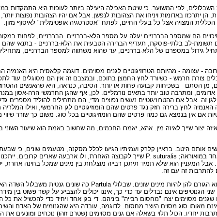
 השבלולים, לפי המשוער. כי שיטת האכילה היעילה ביותר לעופות היא התמקדות במר
ן יתרכזו באדומות ויניחו את הצהובות לנפשן. אבל אם יהיו הצהובות נפוצות יותר, ה
יה הכללית המצויה אצל כל בעלי-החיים, לפתח "אסטרטגיה אופטימלית" לאיסוף מזון.
, הסיכויים הם שמספר הבררניים יעלה על מספר הלא-בררניים. הבררניים, לפחות במק
 להם תשומת-לב בלתי-פוסקת, תעדיף הברירה הטבעית את הלא-בררניים - בתנאי שהם
תחיל גידול במספרם של הלא-בררניים, עד שהוא משתווה למספר הבררניים, מתחילי
 מרובה - עצומה - מהיותם הטרוזיגוטיים לגנים מסוימים. דוגמה קלאסית היא האנמיה
ים צורת חרמש - כשיורד לחץ החמצן בתוכם, ובמצבם זה אין הם מסוגלים עוד לתפקד
, מן הסתם - בשכיחות קבועה פחות או יותר. הסיבה, כנראה, היא שהאנשים ההטרוזי
דומים, ומתרבה טוב יותר בתאים נורמליים. לכן, אף שהגן החרמשי הרה-אסון במנה
ן זה. אבל אם ההטרוזיגוטיים נעשים נפוצים מדי, הם מתחילים להוליד מספרים גדלי
ה האנמיה לחץ ברירה חזק נגד פרטים שהם הומוזיגוטיים לגן החרמשי, ואילו המלריה 
טיות אם אין בנמצא גם כמה פרטים שהם הומוזיגוטיים בכל סוג. משום כך שורר שיווי מ
יזה יצור שייך לאיזה מין. אהא, יאמרו החכמים, מה שחשוב באמת הוא שיעור השוני בין
הוא, אבל אפילו כאן יש סיבוכים - ושוב, שבלולי Partula ממחישים אותם היטב. בראיין קלרק ועמיתיו הגיעו לכלל מסקנה, מטעמ
לשתי קבוצות. taeniata .P שייך לאחת הקבוצות, ויש לו רק שאר קרוב אחד במואוראה; P. suturalis שייך לקבוצה האחרת
ה. אבל המעניין הוא שלא תמיד תיתכן רבייה מוצלחת בין מינים שמכל בחינה אחרת, י
ם להתרבות זה עם זה.
הכול בכול, איפוא, סביר לגמרי לומר כי "הריחוק הגנטי" בין אוכלוסיות הוא הגורם להן להיות מיני
שני הגנוטיפים אינם נבדלים עד כדי כך, איננו יכולים להצביע על קשר פשוט בין מיד
גנים מסוימים יצרו "מחסום רבייה" ביניהם. די בגן אחד ויחיד כדי להכשיל את כל ה
נם מאותו סוג מסוים היוצר מחסום. לדוגמה, עובדה היא שהגנומים של האדם והשימפ
התרבות יחדיו. הכול תלוי בשאלה אם גנים מסוימים (שטרם זוהו) נוכחים ומונעים את 