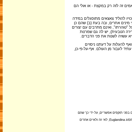
ואמים זה לזה רק במקצת - או אולי הם
וייו להוליד צאצאים מתוסגלים במידה
ו בדרך-כלל עם בני מינים אחרים, ובה בעת (ב) שהם כן
ל "טוהרתו", ואינם מתרבים עם יצורים
ירה הטבעית), יש לה גם שמרנות
א עשויה לשנות את פני הדברים.
ף להעלות על דעתנו ניסויים
עתיד לעבור מן העולם. אף-על-פי-כן,
 בפני תוקפים אפשריים, על-ידי כך שהם
2. אמרתי שיש שבעה מיני Partula במואוראה, אבל למעשה, מאז החל פרופסור קלרק במחקריו בשנות ה-60, כל שבעת המינים של מואוראה נכחדו בגלל החדרתו של שבלול טורף, בן הסוג Euglandina, לאי זה ולאיים אחרים