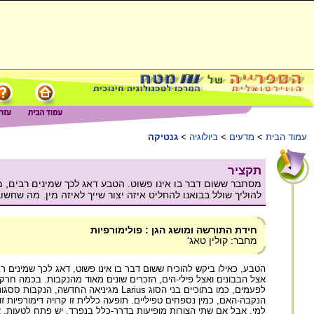
עמוד הבית
>
מדעים
>
ביולוגיה
>
גנטיקה
תקציר
מסתבר ששום דבר בו אינו פשוט. הטבע דאג לכך שמינים רבים, מיני
להוליך שולל בבואנו להחליט איזה יצור שייך לאיזה מין. מה שחשו
חידת התורשה ומושג הגן : פולימורפיות
מחבר: קולין טאג'
הטבע, כאילו ביקש להוכיח ששום דבר בו אינו פשוט, דאג לכך שמינים רבים,
אצל הבבונים ואצל פילי-הים, הזכרים שונים מאוד מהנקבות. בכמה חרקים, 
לפעמים, כמו בתוכיים בני הסוג Larius מ
הנקבה-האם, כמין נספחים טפיליים. תופעה כללית זו קרויה דימורפיות זוויג
למי. אבל אם שתי הצורות מופיעות בדרך-כלל בנפרד, יש פתח לטעות. אצ