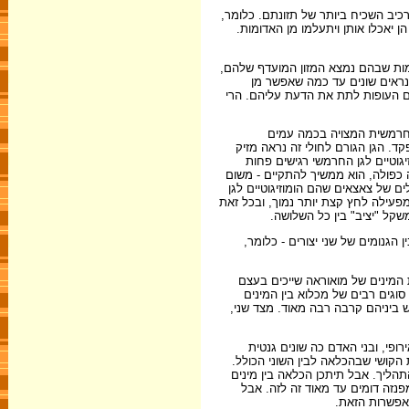
כיב השכיח ביותר של תזונתם. כלומר,
ן יאכלו אותן ויתעלמו מן האדומות.
ומות שבהם נמצא המזון המועדף שלהם,
 נראים שונים עד כמה שאפשר מן
ם העופות לתת את הדעת עליהם. הרי
 החרמשית המצויה בכמה עמים
. הגן הגורם לחולי זה נראה מזיק
גוטיים לגן החרמשי רגישים פחות
 כפולה, הוא ממשיך להתקיים - משום
ם של צאצאים שהם הומוזיגוטיים לגן
מפעילה לחץ קצת יותר נמוך, ובכל זאת
שקל "יציב" בין כל השלושה.
 הגנומים של שני יצורים - כלומר,
ים שונים, כי שבעת המינים של מואוראה שייכים בעצם
, ולו ארבעה שארים קרובים. ייתכנו סוגים רבים של מכלוא בין המינים
ש ביניהם קרבה רבה מאוד. מצד שני,
ם שונים. שבלולי Partula כה שונים גנטית משבלול השדה האירופי, ובני האדם כה שונים גנטית
ת הקושי שבהכלאה לבין השוני הכולל.
תהליך. אבל תיתכן הכלאה בין מינים
נזה דומים עד מאוד זה לזה. אבל
האפשרות הזאת.