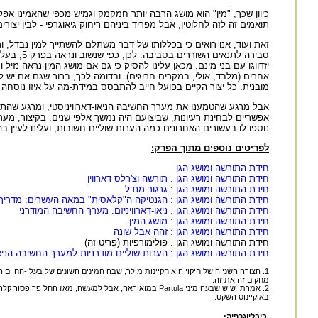
כיוון שכך, "מין" הוא מושג הרבה יותר חמקמק וגמיש מכפי שהאמינו אפלטו
תואמים זה לזה לחלוטין, אבל מפריד ביניהם ריחוק גיאוגרפי - לבין יצור
זאת ועוד, אנו רואים כי בכללותו של דבר משתלם להשתייך למין נבדל, ו
סבירה לת
יזדווגו עם בני מינם. מכאן עלינו להסיק כי גם אם מושג המין נראה נזי
אחרים (מלבד, אולי, במקרים חריגים). ובדומה לכך, ברור שגם אם יש 
מובנית. כל יצור הקיים בפועל חייב להתבסס במידת-מה על איזו נוסחה
אבל מרגע שהטמענו את מערך החשיבה הניאו-דארוויניסטי, ומרגע שהתחל
אפשריים לבחינת רעיונות, שביצועם היה נמשך אלפי שנים. בקיצור, מערך 
נוספו לו בעשורים האחרונים כמה הערות שוליים חשובות, ועלינו לעיין בה
לפריטים נוספים מתוך הפרק:
חידת התורשה ומושג הגן
חידת התורשה ומושג הגן : תורשה וצ'רלס דארווין
חידת התורשה ומושג הגן : גרגור מנדל
חידת התורשה ומושג הגן : הגנטיקה ה"קלאסית" במאה העשרים: מדריך
חידת התורשה ומושג הגן : ניאו-דארוויניזם: מערך החשיבה המודרני
חידת התורשה ומושג הגן : מושג המין
חידת התורשה ומושג הגן : זהה אבל שונה
חידת התורשה ומושג הגן : פולימורפיות (פריט זה)
חידת התורשה ומושג הגן : הערות שוליים מודרניות למערך החשיבה הניאו
1. הצורה השנייה של חיקוי היא חקיינות מילר, שבה המינים השונים של בעלי-החיי
מחקים זה את זה.
באוקיינוס השקט.
ביבליוגרפיה: