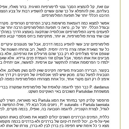
עם זאת, קל להמציא הסבר גנטי לדימורפיות הזוויגית. ברור מאליו, אפי
בעליהם, ואין להתפלא על כך שהם עשויים להשפיע רבות על צבע הנוצות או 
ההיבט הכללי יותר של תופעת הפולימורפיזם.
ובגודל הכללי. יתר על כן, נראה כי תופעת הפולימורפיזם הרבה יותר שכ
לפעמים מייצג הפולימורפיזם אוכלוסייה שנתקעה באמצע הדרך במהלך שינ
שבו שתי צורות פולימורפיות, או יותר, מתקיימות ביחס מספרי קבוע פחות 
פולימורפיזם יציב עשוי להופיע בכמה דרכים, אבל שני מנגנונים עיקר
כל עוד נשארת אותה צורה נדירה יחסית. למשל, רוב צורותיו השונות של P. dardanus מייצגות חקיינות בייטס: הן מחקות פרפרים אחרים שגופם מכיל ארס, אם כי הן עצמן אינן ארסיות.
שגופם ארסי מצליחים לא רק בכך שהם מרעילים את טורפיהם, אלא בכך 
מביעים את אותו המסר, אבל אצלם זוהי העמדת פנים גרידא. אלא שאם 
ילמדו כי הפרסומת אמורה להתקשר עם ארסיות. למעשה, אם יתחילו באכ
בקיצור, הברירה הטבעית מעדיפה חקיינים שאין להם נשק משלהם, אלא 
אימץ לו רק דגם מקורי אחד, וכל אחת מצורותיו הפולימורפיות כפופה לב
P. dardanus כבר הפך לדוגמה קלאסית של פולימורפיות שמקור
ממשפחת Partulidae השוכנים באיי האוקיינוס השקט.
פרופסור קלרק חקר במיוחד את הסוג Partula באי מואוראה, השייך לקבוצת איי החברה בפולינזיה הצרפתית, קבוצה הכוללת גם את טהיטי. יש שבעה מיני Partula במואוראה.
Partula taeniata ו- P. suturalis , ניזונים מ
לגודל, לצורת הקונכייה, לדוגמה הטבועה בה, ואפילו, בכמה מקרים, לכיוו
כללית, המינים הבררניים השונים יכולים למצוא את מאכלם באותו המקום
ואף-על-פי-כן, יכול להיות דו-קיום של בררניים ולא-בררניים בכמה מקו
מצא כי כל אימת שיש חפיפה בין בררן לבין לא-בררן, צורתו של אותו לא