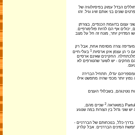
חוללים הבדל עמוק בפיסיולוגיה של
ם שונים בני אותם זוויג וגיל. זהו
ת האפריקני Papilio dardanus : יש לו כמה צורות, ויש ביניהן שוני עצום בדוגמת הכנפיים, בצורתן
 יכולים אף הם להיות פולימורפיים.
ו המדויק יותר, מונח זה חל על מצב
ת מעדיפה צורה מסוימת אחת, אבל רק
1
בעלי-חיים
לכתחילה. החקיינים שאינם ארסיים
הם מחקים - יש לשער שהטורפים לא
טעם.
ומספריהם יגדלו, תתחיל הברירה
 שיש לפני אוכלוסייה של חקיינים רק דרך אחת להתרחב, והיא לאמץ כמה וכמה דגמים מקוריים, לא רק אחד. P. dardanus נעשה נפוץ יותר מכפי שהיה מתפשט אילו
טת נוטינגהם, בשבלולי העצים
2
שניים מהם,
ים אלה יש שוני גדול בין הצורות במה שנוגע
 בדרך-כלל, בנוכחותם של הבררניים -
ן חמשת המינים הבררניים. אבל קלרק