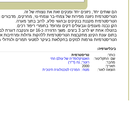
הם שותים יחד, ניזונים יחד ומנקים זאת את נוצותיו של זה.
הטריסטרמית ניזונה מפירות של צמחי-בר וצמחי-נוי, מחרקים, מדבורים וזבו
הטריסטרמית מקננת בנקיקים ובחגווי סלע, לרוב בתוך מערה.
הקן נבנה מענפים וגבעולים דקים ומרופד בחומרי ריפוד רכים.
בהטלה אחת יש לרוב 3 ביצים. משך הדגירה כ-16 יום והנקבה דוגרת לבדה. שני ההורים מטפלים בצאצאים במשך 28-30 יום בקן ועוד 10 ימים לאחר מכן.
בתום עונת הקינון מתקבצות הטריסטרמיות ללהקות גדולות ומרחיבות את
הטריסטרמיות גורמות לנזקים בחקלאות בעיקר למטעי תמרים ולגידולי גפ
ביבליוגרפיה:
כותר:
טריסטרמית
שם התקליטור:
האנציקלופדיה של עולם החי
מחבר:
רוטרי, נח (ד"ר)
תאריך:
2000
הוצאה לאור:
מטח : המרכז לטכנולוגיה חינוכית