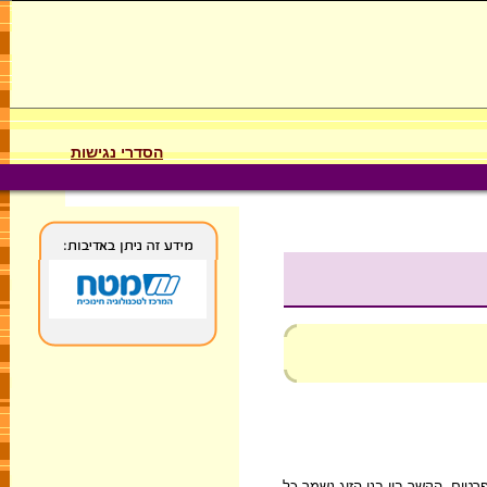
הסדרי נגישות
יפור חברותית ברוב ימות השנה: היא נמצאת בדרך כלל בקבוצות קטנות המורכבות מהורים וצאצאיהם. בחורף היא מצטרפת ללהקות המונות 100-300 פרטים. הקשר בין בני הזוג נשמר כל