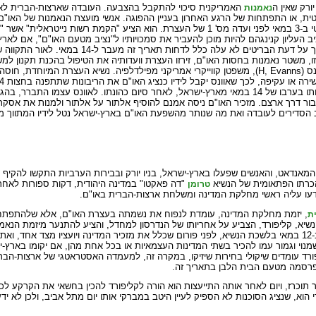
יורק שאין ה
האמריקנית סיכוי להתקבל בהצבעה. העובדה שארצות-הברית לא
נאמנות
14 במאי יחול שינוי בעמדה הבריטית, או התפתחות של הרגע האחרון בעניין ההפוגה. אנשי מועצת הנאמנות
הכללית מיהרו להיאחז בדברים מעורפלים שהשמיע שר המושבות הבריטי ב-3 במאי לפני ועדה מס' 1 של העצרת. הו
 העליון קנינגהם להיות מוכן להעביר את סמכויותיו ל"נציב מטעם האו"ם", אם לארץ
. אך על דעת הבריטים לא עלה כלל לדחות תארי
ה לכונן, לפחות בעיר זו, משטר נאמנות בחסות האו"ם, זירזו העצרת וועדותיה את הטיפול בהכנת תקנו
זה בהיותו כבר על גשר הפיקוד של הסיירת HMS Euryalus, שהסיעה אותו בערבו של 14 במאי מארץ-ישראל, לאחר סיום כהונת
לעבור דרך ארצם. מזכיר האו"ם ניסה אמנם להוסיף אלתור על אלתור ולמנות את אסק
רב הסדירים לעובדה ואת מה שנותר מהשפעת האו"ם בארץ-ישראל נטל לידיו המתווך 
המאנדאט, והאנשים שפעלו בארץ-ישראל, בניו יורק ובבירות הערביות התקשו להקיף
כרתו הפתאומית של הנשיא
"דה פאקטו" במדינה היהודית, דקות ספורות לאח
טרומן
ידעו עליה ראשי מחלקת המדינה ומשלחת ארצות-הברית באו"ם.
, יזמת מחלקת המדינה, עומדת לנפוח את נשמתה בעצרת האו"ם, אלא שלהתפתחות
ת
הנשיא, קליפורד, הצביע על אחריותו של הנדרסון למחדל, והציע להתנער מיזמת הנאמ
להכין תזכיר שיציע כיצד להיחלץ מן התסבוכת, ותזכיר כזה אמנם הוצג ב-12 במאי בלשכת הנשיא, לפני פורום שכלל את מזכיר המדינה 
א שמנוי וגמור עמו להכיר בשתי המדינות העצמאיות או בכל אחת מהן, אם יקומו בארץ-
ורד עומדים שיקולי בחירות שיזיקו, במקרה זה, למעמדה האסטראטגי של ארצות-הבר
פרסמה מטעם הבית הלבן בתאריך זה.
 תוכרז, ויום לאחר אותה התייעצות הוא הורה לקליפורד להכין בחשאי את הקרקע לכך
רי הוא, שנציג הסוכנות לא הספיק לעיין היטב במברקי אותו יום מתל אביב, ולכן לא 