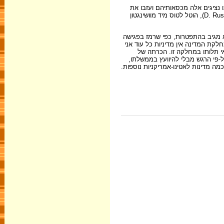
נציגים אלה מכסאותיהם ועזבו את
האולם באמצע הישיבה, לאחר שאחד מהם קרא לפני הנאספים את הודעת סוכנות הידיעות מן הטלקס. על ראש משרד האו"ם במחלקת המדינה, דין רסק (D. Rusk), הוטל לטוס מיד מוושינגטון
 מגיב בהתפטרות, כפי שרמז בפגישה
לקת המדינה אין מדיניות כל עוד אני
יה במשך הקיץ של שנת 1948 להוכיח בהזדמנויות נוספות את אי תלותו במחלקה זו. הכרתה של
בו בזמן גם הכרה "דה יורה" - באה ב-17 במאי, לאחר שגואטמלה, שנציגה באו"ם חורחה גרנדוס (J.G. Granados) פעל על-פי הרגש מבלי להיוועץ בממשלתו,
ה מדינות לאטינו-אמריקניות נוספות.