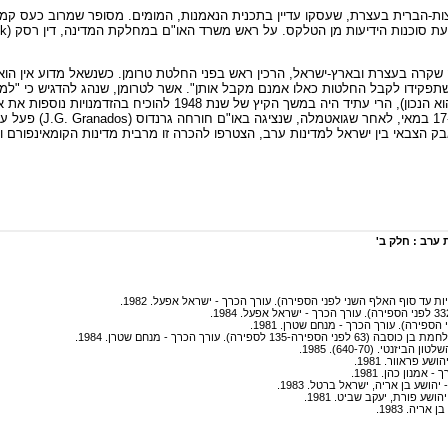
ת-הברית בעצרת, שעסקו עדיין בתכנית הנאמנות, המומים. מסופר שמרוב כעס קמו 
שקרה בעצרת ובארץ-ישראל, הרכין ראש בפני החלטת טרומן. כשנשאל מדוע אין הוא
 שתפקידו לקבל החלטות כאלו אמנם מקבל אותן". אשר לטרומן, שנהג להדגיש כי "למח
אינני מאשר אותה" (אמרה שאולי מעידה שבמקרים רבים דווקא ההיפך הוא הנכון), הרי עתיד ה
ברית-המועצות בישראל - והיתה זו 
הצבאי בין ישראל למדינות ערב, הצטרפו להכרה זו מרבית מדינות הקומאינפורם וכמ
ערב : חלק ב'