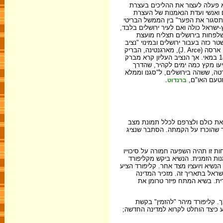
 פעלה לעצור את ההליכים בעצרת
 של האו"ם ואנשי ועדת הנאמנות של העצרת
א הציע "הקמת רשות נייטראלית" אשר "תסגור את הפער" בין הממשל הבריטי
-ישראל כולה ואם לעיר ירושלים בלבד,
ך זה מעבר ל-14 במאי. לאור התקווה שלפחות בירושלים תצליח מועצת
ן למשטר כזה בעבור ירושלים ובמינוי "נציב
מיוחד" מטעם האו"ם לירושלים. ב-13 במאי נבחר לתפקיד זה הרולד אוונס (H, Evanns), משפטן קווייקרי אמריקני מפילדלפיה. נשיא העצרת המיוחדת, חוסה ארסה (J. Arce), מארגנטינה, הבריק
באותו בוקר בדחיפות לקנינגהם על המינוי, מתוך תקווה שתימצא דרך, ישירה או עקיפה, לכך שאוונס יקבל לידיו כנציג האו"ם את הריבונות שתתפנה בחצות 14 במאי. אך הנציב העליון קרא מברק
ו. לאוונס עצמו התברר, בהגיעו מקץ כמה ימים לקהיר, שהדרך
רטה, ששהה בירושלים, ל"סגנו וממלא
מטעם האו"ם,
.
ברנדוט
 את כולם ולצרפם לכלל תמונת מצב
ר שהוכרז על הקמתה. הסתבר שנציג
 זו תהיה השפעה חמורה על סיכוייו
נות הזמנית. הנשיא ביקש מקליפורד
ויועציו מצד אחד, ואת הנשיא ויועציו מצד אחר. קליפורד הציע
ישראל בתאריך זה. מזכיר המדינה
ית. בשיא המתח פיזר טרומן את
. קליפורד מיהר "להזמין" בקשת
ידע כיצד הוחלט לקרוא למדינה החדשה;