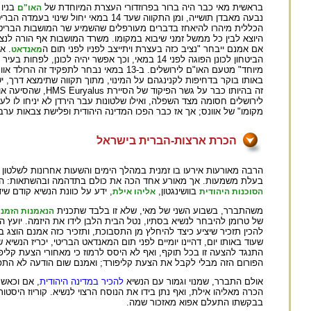
בראשית מאי כבר היה ברור בפרוזדורי העצרת המיוחדת של
בניו 
האו"ם
נבעה מאבדן תושייה, ומן התקווה שעד 
היוצא לבין כל ממשל זמני שיבוא במקומו. משרד המושבות אף הורה לנציב
אם אמנם ייבחר "נציב כזה בעצרת ויתייצב לפניו לפני תום ה
מאנדאט
הביטחון לכונן הפוגה לפני 14 במאי, וכך אפשר יהי
לירושלים חסומה מצד השפלה, ואילו שלטונות עבר הירדן לא יניחו לו 
מקומו" של אוונס; אך אז כבר הפכו המדינה היהודית ופלישת צבאות ע
הכרת ארצות-הברית בישראל
הרבה מאורעות אירעו בו זמנית במהלך הימים והשעות אחרונות לשלטון 
בעלת משמעות. אך מאורע אחד הכה את כולם בתדהמה ובהשתאות: ה
בוושינגטון,
, ידע על כוונת הנשיא קודם ש
הסוכנות היהודית
אליהו אילת
משהתברר, בשבוע השני של מאי, שלא זו בלבד שתכנית
הנאמנות הזמני
של טרומן להיבחר לנשיא בסתיו, נטל הבית הלבן לידו את היזמה. יועץ 
שעוד באותו יום, דהיינו יומיים לפני תום המאנדאט הבריטי, יכריז הנשי
התנגד להצעה זו בכל תוקף, ואף לא היסס לרמוז כי מאחורי הצעת קליפ
הפורום הזה מבלי לקבל את הצעת קליפורד; ואמנם שום הודעה לא הת
אולם התברר, שמנוי וגמור עם הנשיא
להכיר במדינה היהודית
, אם וכאשר
הכרה מאליהו אילת, ואף נתן בידו את הנוסח הרצוי לנשיא. קוריוז היסטו
בבקשתו התעלם אפוא מאזכור שמה.