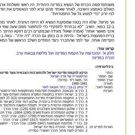
משנתפרסמה הכרתו של הנשיא במדינה היהודית, היו ראשי משלחת ארצו
לניו יורק "כדי למנוע גל של התפטרויות".
אך מרשל, שלא היה בטוח שמסקנת הנשיא לא היתה הגיונית, לאחר מה 
ב-12 במאי, השיב: "לא נבחרתי לתפקידי כדי להתפטר ממנו שעה שמי
הקדימה אותה. עוד לפני שהתברר כיצד הסתיים השלב הראשון של המאבק 
קראו עוד:
חלק א': ההכרעות על הקמת המדינה ועל פלישת צבאות ערב
הכרה במדינה
ביבליוגרפיה:
כותר:
הרקע להקמת מדינת ישראל ולהתערבות הצבאית מצד מדינות 
שם הספר:
ההיסטוריה של ארץ-ישראל
עורך הספר:
הר, משה דוד (פרופ')
תאריך:
1985-1981
הוצאה לאור:
יד יצחק בן-צבי
;
כתר הוצאה לאור
הערות:
1. כרך א: מבואות, התקופות הקדומות (מהתקופות הפריהיסטוריות עד סוף האלף השני לפני הספירה). עורך הכרך - ישראל אפעל. 1982.
2. כרך ב: ישראל ויהודה בתקופת המקרא (המאה השתים עשר-332 לפני הספירה). עורך הכרך - ישראל אפעל. 1984.
3. כרך ג: התקופה ההלניסטית ומדינת החשמונאים (37-322 לפני הספירה). עורך הכרך - מנחם שטרן. 1981.
4. כרך ד: התקופה הרומית ביזנטית, שלטון רומי מהכיבוש ועד מלחמת בן כוסבה (63 לפני הספירה-135 לספירה). עורך הכרך - מנחם שטרן. 1984.
5. כרך ה: התקופה הרומית ביזנטית: תקופת המשנה והתלמוד והשלטון הביזנטי. (640-70). 1985.
6. כרך ו: שלטון המוסלמים והצלבנים (1291-634). עורך הכרך - יהושע פראוור. 1981.
7. כרך ז: שלטון הממלוכים והעות'מאנים (1804-1260). עורך הכרך - אמנון כהן. 1981.
8. כרך ח: שלהי התקופה העות'ומנית (1917-1799). עורכי הכרך - יהושע בן אריה, ישראל ברטל. 1983.
9. כרך ט: המאנדאט והבית הלאומי (1947-1917). עורכי הכרך - יהושע פורת, יעקב שביט. 1981.
10. כרך י': מלחמת העצמאות (1949-1947). עורך הכרך - יהושע בן אריה. 1983.
הערות לפריט זה:
1. המשך כותר: ההכרה במדינת ישראל.
2. הפריט לקוח מתוך הכרך העשירי בסדרה.