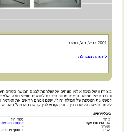
2001 ברזל, חול, חמרה.
לתמונה מוגדלת
ביצירה זו של מיכה אולמן מונחים על שולחנות לבנים חמישה ספרים העשו
והצבתם של חמישה ספרים מהווה תזכורת לחמשת חומשי תורה. אלא שכאן
למשמעות הנוספת של המילה "חול". ישנם אנשים הרואים את האדמה כק
לאותה תפיסה הקושרת בין כתבי הקודש לבין קדושת האדמה? האם יש כא
ביבליוגרפיה:
כותר:
ספרי חול
שם הפרסום מקורי:
אמנות במקראנט
תאריך:
-
הערות:
1. אוסף פריטי אומנות עבור אתר מקראנט. הפריטים באדיבות בעלי הזכויות.