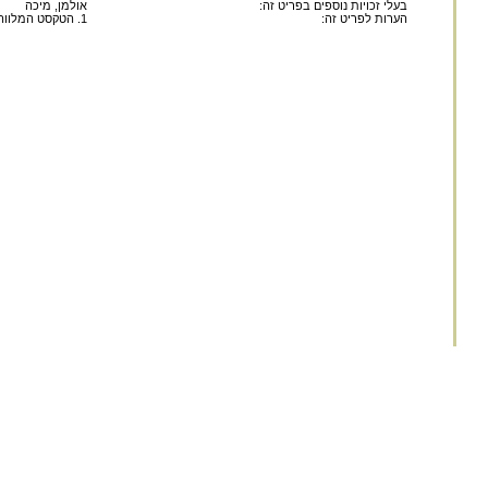
בעלי זכויות נוספים בפריט זה:
אולמן, מיכה
הערות לפריט זה:
1. הטקסט המלווה את היצירה נכתב על ידי ענת בסר עבור פרויקט מקראנט.
החומר במאגר זה הינו
לשימוש פרטי ולשימושם ש