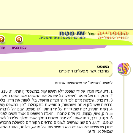
משפט
מחבר: גשר מפעלים חינוכיים
למושג "משפט" יש משמעויות אחדות.
1. דִין, עניין הנדון על ידי שופט: "לא תעשו עָוֶול במשפט" (ויקרא י"ט 15).
2. פסק דינו של שופט: "וישמעו כל ישראל את המשפט אשר שפט המלך" (מלכים א', ג' 28).
3. דין צדק, שפיטת אדם לפי חוקי הצדק והיושר, בלי לעוות את הדין. בל
נרדפות שיש להן אותה משמעות, המופיעות בתקבולת: "ציון במשפט תִּפָּדֶה, וְש
4. רְשׁוּת חוקית, זכות שמוגדרת על ידי החוק: "לו משפט הבכורה" (דברים כ"א 17).
5. חוק, ציווי, מִצְוָוה, בין אדם לחברו : "ואלה המשפטים אשר תשים לפניהם" (שמות כ"א 1).
6. מִנְהַג, דרך, התנהגות: "זה יהיה משפט המלך אשר ימלוך עליכם" (שמואל א', ח' 11).
ש.פ.ט. וד.י.ן. הם שני שורשים לשוניים נרדפים הקשורים לפעולת ההכ
ייתכן שראשיתו של השורש היא במשמעות של מנהג, כלומר, הנוהג המ
שמואל א', ח' 9).