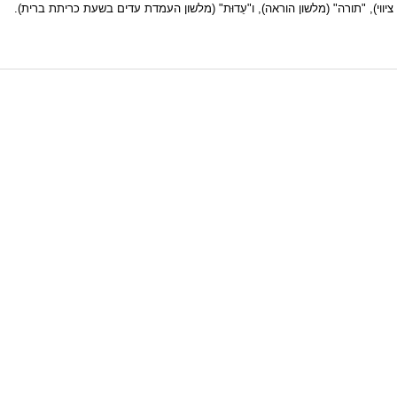
וי), "תורה" (מלשון הוראה), ו"עֵדוּת" (מלשון העמדת עדים בשעת כריתת ברית).