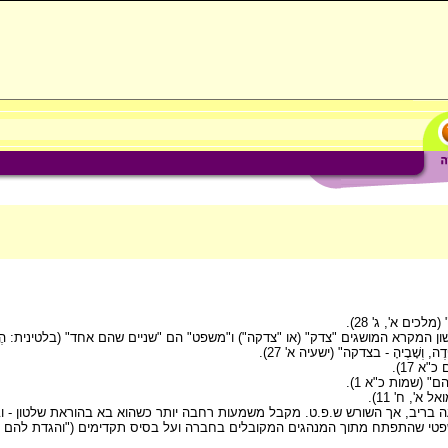
שון המקרא המושגים "צדק" (או "צדקה") ו"משפט" הם "שניים שהם אחד" (בלטינית: הֶנְד
ָׁבֶיהָ - בצדקה" (ישעיה א' 27).
רעה בריב, אך השורש ש.פ.ט. מקבל משמעות רחבה יותר כשהוא בא בהוראת שלטון - ו
שפטי שהתפתח מתוך המנהגים המקובלים בחברה ועל בסיס תקדימים ("והגדת להם 