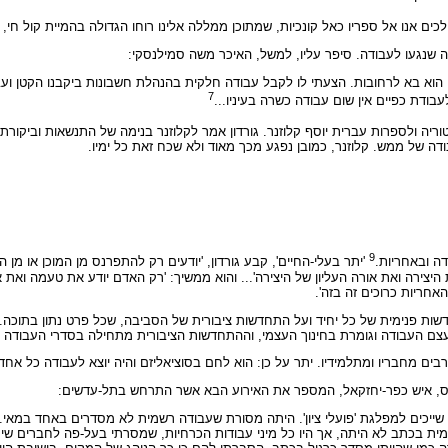
ולכים אנו אל ספריו כאל קונכיות, שמתוכן ממללה אלינו רוחו הגדולה בהמיית קול חי
לה שנגעו לעבודה. סיפר עליו, למשל, האיכר משה סמילנסקי:
. הוא בא לרחובות. הצעתי לו לקבל עבודה חלקית בהנהלת חשבונות ביקבנו הקטן וע
7
ודת כפיים אין שום עבודה כשרה בעיניו...
ה ולספרות עברית יוסף קלוזנר. גורדון אמר לקלוזנר בנימה של התנשאות וביקורת: 
ודה של ממש. קלוזנר, כמובן נפגע מכך מאוד ולא שכח זאת כל ימיו.
9
דה ובאחריות.
'יתר בעלי-החיים', קבע גורדון, 'יודעים רק להתפרנס מן המוכן או מן הט
יצירה ואת אורה העליון של היצירה'... והוא ממשיך: 'רק האדם יודע את טעמה ואת 
אחריות כרוכים זה בזה'.
שות פנימית של כל יחיד ועל התחדשות ציבורית של הסביבה, שכל פרט נתון בתוכה. 
ם העבודה וגומרת בחינוך העצמי, וההתחדשות הציבורית מתחילה בסדרי העבודה ו
רבים מחבריו ומתלמידיו. יתר על כן: הוא לחם בסוציאליזם והיה יוצא לעבודה כל אח
מטוס, איש כפר-יחזקאל, המספר את האירוע הבא אשר התרחש בתל-עדשים:
 שייכים למפלגת 'פועלי ציון'. היתה מסורת שעבודה רשמית לא מסדרים באחד במאי. 
שמית בכתב לא היתה, אך היו כל מיני עבודות הכרחיות, שמסרתי בעל-פה לחברים שיעש