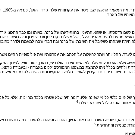
מעניין לציין
אותיו של האחרון.
לשם הדפסתו, או שהוא התעניין בחוות-דעתו של ברנר. באותו זמן כבר התכונן גורדו
וציא מפעם לפעם מהכיס העליון של מעילו פנקס קטן וזנב עיפרון והיה רושם ורושם,
ולה היתה שמחתו כשקיבל את תשובתו של ברנר ובה דברי שבח למאמרו ולדרך כתיבתו 
 לערך, החל יותר ויותר להעלות על הכתב את עקרונותיו ואת פילוסופיית החיים אשר
מושג שלא הוא טבע ומעולם לא השתמש בו. אולם יש, כמובן, יסוד מוצק לצירוף המקוב
דות ולחיים בכלל ניתן לתמצת במשפטו המפורסם 'לקינו בעבודה - ובעבודה נירפא'. לפ
ויית חיינו - כיחידים וכקיבוץ לאומי - תלויה בהתקשרותנו הישירה לטבע באמצעות
ך של פיוס כלפי כל מי שפונה אליו. דומה היה שלא שפתיו בלבד מחייכות, אלא כל פנ
4
ומר אחווה ואהבה לכל שנברא בצלם.
 מקרוב באו, כשהוא מעורר בהם את הרצון, ההכרה והאהדה למעדר. כמה נתעודדו צעיר
5
קורת פנימית והתחדשות.
יינמן: