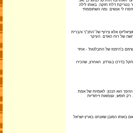
ד האחרונה החליטו לנהוג כך ואני
ר בטריקת דלת חזקה. באותו לילה
 חסרו לי אנשים. ומה השתוממתי
וציאליזם אלא צירוף של 'התנ"ך והברית
דושה של רוח האדם. העיקר
ימם ב'היפנוז של התבלטות' - אחד
קל בדרכו בגורדון. האחרון, שהכירו
ההפך הוא הנכון: לאומיות של אמת
 רק חופש, עצמאות וייחודיות
 אם באותו המובן שאנחנו בארץ-ישראל