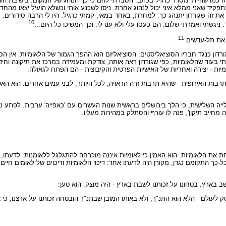
 כמו שהייתי מסדר כרגיל בכתב. הסברתי להם כי כך הנוהג של המקום. בישיבת הווע
קיד שאני ממלא איני יכול לנהוג אחרת. ניסו לשכנע אותי וכשלא הועיל יצאו מהחד
את זה שגורדון יתנהג כך. למחרת, באחד במאי, קמתי כרגיל. היו לי הרבה סידורים.
10
גשתי ואמרתי שלום. הם כעסו עלי ולא ענו לי. וכך המשיכו כל היום...
11
 את תל-עדשים.
גורדון כנגד חבריו הסוציאליסטים: הסוציאליזם הוא ההפך הגמור של הלאומיות. אין הס
 בעוד שהלאומיות, כפי שגורדון ראה אותה, צודקת ומעמידה במרכז את תיקונה וחי
מיות - יצירה ואחריות של האישיות הפרטית והקיבוצית - הם הפתח לגאולה.
תרבות האירופית - שהיא תרבות זרה הראויה, לכל היותר, לבני עמים אחרים. הוא האש
ייה השלישית, כי הלך בירושלים בראשית שנות העשרים עם 'כאפייה' ערבית. לפתע נת
זה מחייב תיקון', פנה לו עורף והסתלק במהירות מעליו.
ת את הלאומיות. הוא האמין כי לאומיות איננה מוכרחה להתגלגל ללאומנות. לדעתו, 
כך התקומם נגדן, מקורן היה לדעתו אחד: דיכוי הלאומיות ודיכוים של לאומים חיים.
ב בארץ. בטחונו על זכותנו לשבת בארץ - היה מוצק. הוא טען:
ק לעולם - הלא הוא התנ"ך, ולא באותו המובן שבתנ"ך הובטחה זכותנו על ארצנו, כי