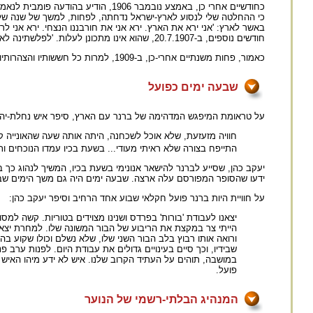
כחודשיים אחרי כן, באמצע נובמבר 1906
באשר לארץ: 'אני ירא את הארץ. ירא אני את חורבננו הנצחי. ירא אני לרא
חודשים נוספים, ב-20.7.1907, שהוא אינו מתכונן לעלות. 'לפלשתינה לא אסע עוד; שונא אני את העם הנבחר, ושונא אני את הארץ המתה, את "ארץ-ישראל" כביכול, פע !'.
כאמור, פחות משנתיים אחרי-כן, ב-1909, למרות כל חששותיו והצהרותיו - עלה ברנר ארצה.
שבעה ימים כפועל
על טראומת המיפגש המדהימה של ברנר עם הארץ, סיפר איש נחלת-יהודה
חוויה מזעזעת, שלא אוכל לשכחנה, היתה אותה שעה שהאונייה קר
התייפח בצורה שלא ראיתי מעודי... בשעת בכיו עמדו הנוכחים ותהו
יעקב כהן, שסייע לברנר להישאר אנונימי בשעת בכיו, המשיך לנהוג כך 
ידעו שהסופר המפורסם עלה ארצה. שבעה ימים היה גם משך הימים שבר
על חוויית היות ברנר פועל חקלאי שבוע אחד הרחיב וסיפר יעקב כהן:
יצאנו לעבודת 'בורות' בפרדס ושנינו מצוידים בטוריות. קשה למסו
הייתי צר במקצת את הריבוע של הבור המשונה שלו. למחרת יצאנו
ורואה אותו רבוץ בלב הבור השני שלו, שלא נשלם וכולו שקוע ב
שבידיו, וכך סיים בעינויים גדולים את עבודת היום. לפנות ערב פנה
במושבה, תוהים על העתיד הקרוב שלנו. איש לא ידע מיהו האיש המ
פועל.
המנהיג הבלתי-רשמי של הנוער