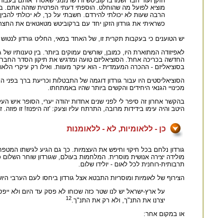
הזקן ועוד חבר ושמו ברקוביטש ודרשו ממני שאסדר אותם בעבודה
מוציא לפועל מה שהוחלט. הוספתי דעתי הפרטית שזהה אתם. בתפ
הרבה שעות לא יכולתי להירדם. חשבתי על כך, לא יכולתי להבין 
כשראיתי את גורדון הזקן יחד עם ברקוביטש מטאטאים את החצר. ני
יש הטוענים כי בעקבות תקרית זו, של האחד במאי, החליט גורדון לנטוש
לאפיזודה המתוארת היו, כמובן, שורשים עמוקים ביותר. בין טענותיו של 
החדשה בכריכה אחת'. הסוציאליזם טועה ומדגיש את תיקון הסדר החברתי
בסוציאליזם - ההכרה המעמדית - הוא עיקר מעוות. ואילו רק עיקרי הלאו
הסוציאליסטים היו עבור גורדון דוגמה של התבטלות וכריעת ברך בפני ה
מכינויי הגנאי היחידים והקשים ביותר שהיו באמתחתו.
בהקשר אחרון זה סיפר לי לפני שנים אחדות יהודה יערי, הסופר איש העל
היטב והיה עימו בידידות מרובה, התרתח עליו וצעק: 'זה היפנוז! זו פוזה. 
כן - ללאומיות, לא - ללאומנות
גורדון נלחם בכל חיקוי וחיפש את העצמיות. כך גם הגיע לגישתו המטפח
מולידה יצירה אנושית מוסרית. המלחמות בעולם, שגורדון שוחר השלום כל-
תרבותית-רוחנית לכל לאום - יולידו שלום.
הצירוף של לאומיות ומוסריות התבטא אצל גורדון ביחסו לעם הערבי היוש
על ארץ-ישראל יש לנו שטר כזה שכוחו לא פסק עד היום ולא ייפס
12
יצרנו את התנ"ך, ולא רק את התנ"ך.
או במקום אחר: