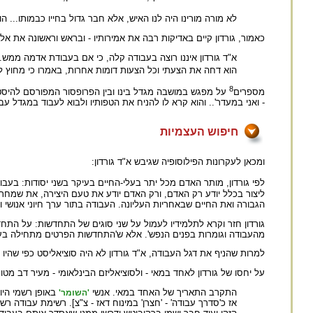
לא מורה מורינו היה לנו האיש, אלא חבר גדול בחייו כבמותו... ה
כאמור, גורדון קיים באדיקות רבה את אמירותיו - ובראש וראשונה את א
א"ד גורדון איננו רוצה בעבודה קלה, כי אם בעבודת אדמה ממש
הוא דחה את הצעתי וכל הצעות דומות אחרות, באמרו כי מחוץ לעב
8
מספרים
על מפגש במושבה מגדל בינו ובין הפרופסור המפורסם להיסטורי
- ואני במעדר'.. והוא קרא לו להניח את הטפותיו ולבוא לעבוד במגדל עב
חיפוש העצמיות
ומכאן לעקרונות הפילוסופיה שגיבש א"ד גורדון:
לפי גורדון, מותר האדם מכל יתר בעלי-החיים בעיקר בשני יסודות: בעבו
ליצור בכלל יודע רק האדם, ורק האדם יודע את טעם היצירה, את שמחת ה
הגבורה ואת החיים שבאחריות העליונה. העבודה בתור ערך חיוני אנושי וה
גורדון חזר וקרא לתלמידיו לעמול על שני סוגים של התחדשות: על התחד
מהעבודה וגומרות בפנים הנפש'. אלא ש'התחדשות הפרטים מתחילה בעצ
למרות שהניף את דגל העבודה, א"ד גורדון לא היה סוציאליסט כפי שהיו 
על יחסו של גורדון לאחד במאי - ולסוציאליזם הבינלאומי - מעיר דב 
התקרב התאריך של האחד במאי. אנשי
באופן רשמי היו
'השומר'
אז כ'סדרך עבודה' - 'חצרן' במינוח דאז - צ"צ]. רשימת עבודה ר