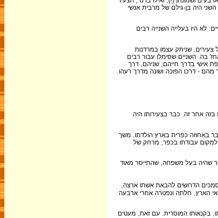
 מכריע ראשון היה קשור לגילם: א"ד גורדון, יליד 1856, עלה מרוסיה כשהיה בן ארבעים ושמונהן (!), ואילו ברנר, הצעיר
 השני היה בן-גילם של מרבית אנשי
ים: לא היו בעלייה השנייה רבים
ל צעירים, שניתק עצמו במרדנות
חז' בה. השניים שסימלו עבור רבים
ופת אישי בדרך חייהם; שניהם, דרך
מהם - דרכו הפוכה ושונה מדרך רעהו.
בזה אחר זה. כבר בצעירותו היה
זבר באחוזה כפרית בארץ הולדתו. משך
ל למקום עבודתו בכפר, מרחק של
קר שהיה בעל משפחה, שהתייסר מאוד
סמכים הדרושים להבאת אשתו ארצה,
נאי הארץ, חלתה ונפטרה אחרי ארבעה
תו, בקנאותו המוסרית. עם זאת, מעטים