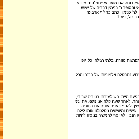
ים' - שהוא דוחה את מועד עלייתו: 'הנני מודיע
א חלפו אלא ארבעה חודשים, וב-19.3.1907 כתב במכתב אישי לעיתונאי והסופר ר' בנימין דברים של ייאוש
, לר' כנימין, כתב כחלוף ארבעה
צות מוזרה, בלתי רגילה. כל גופו
בוע נתבטלה אלמוניותו של ברנר והכל
 בפעם הייתי חש לעזרתו בטוריה שבידי,
אחד. לאחר שעה קלה אני נושא את עיני
שיך להניף באפס אונים את הטוריה
 עייפים ומיואשים ניטלטלנו אותו לילה
הנכון ולא יסף להמשיך בניסיון להיות