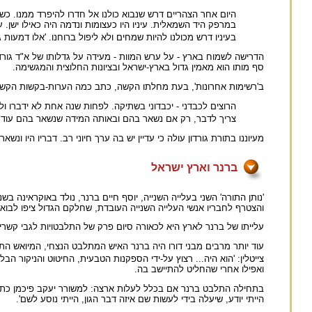
היום אחר הצהריים דרש שנבוא כולנו אל חדרו להיפרד ממנו. כשנ
במרפק היד השמאלית. עיניו היו כעצומות ונדמה היה כאילו ישן. 
בעיניו דרש מכולנו להיות שמחים ולא ליפול ברוחנו. 'אלו דמעות ג
הדרישה לשמוח בארץ - על ערש המוות - מעידה על גדלותו של א"ד גורדון
סף מותו הוא מאמין גדול בארץ-ישראל ובציונות החלוצית והמגשימה.
ב'רשימות אחרונות', בעת מחלתו הקשה, כתב כמה הערות-בקשות הקשור
הרוצים לכבדני - יכבדוני בשתיקה. לפחות שנה אחת לא ידברו ול
צריך לדבר, רק אם נשאר בהם ובאותה המידה שנשאר בהם עוד ער
מעיוננו בתורת גורדון עולה כי עדיין יש בה ערך חיוני רב. דבריו היו ונש
ברנר וארץ ישראל
והצטרף לחבריו אנשי העלייה השנייה העובדת, שחלקם הגדול ציפו לבואו כבר משנת 1904 (מעת בריחתו מן הצבא הרוס
עלייתו של ברנר לארץ היא לכאורה סיום פרק של התלבטויות לגבי קשריו
עוד יותר מרבים מבני דורו היה ברנר האיש המתלבט הנצחי, המיואש התמיד
צייטלין: 'הוא היה... רצוץ על-ידי הספקנות הטבעית, החיטוט והניקור הבלת
ואפילו אחרי שהחליט להתיישב בה.
הייתי יודע, שיעלה בידי לעשות שם איזה דבר הגון, הייתי נוסע לשם'.