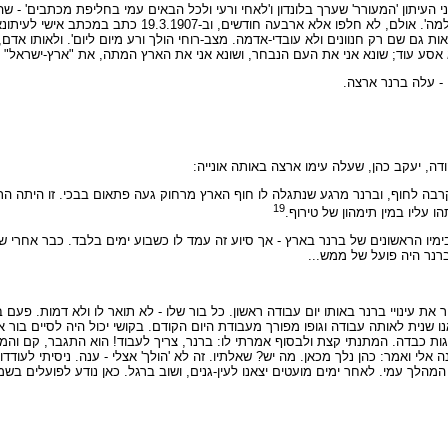
, הודיע בהודעה פומבית לנאמני העיתון 'המעורר' שערך בלונדון ו'לאחי ורעי ולכל הבאים עמי בחליפת מכתב
כי ההחלטה שלי לנסוע לארץ-ישראל נדחתה, לפחות, למשך של שנה שלמה'. אולם, ל
ות גם שם רק חנוונים ולא עובדי-אדמה. מצב-רוחי הולך ורע מיום ליום'. ולאותו אדם
, יעקב כהן, שעלה עימו ארצה באותה אונייה:
בה לחוף, וברנר מרגע שנתגלה לו חוף הארץ מרחוק געה פתאום בבכי. זו היתה התפר
19
 עליו במין תימהון של טירוף.
בימיו הראשונים של ברנר בארץ - אך סיוע זה עמד לו כשבוע ימים בלבד. כבר אחרי ש
נר היה פועל של ממש...
ר את עינויי ברנר באותו יום עבודה ראשון. כל בור שלו - לא תואר לו ולא דמות. פעם
 שנית לאותה עבודה וגופו מפורך מעבודת היום הקודם. בקושי יכול היה לסיים בור 
הגות כבדה. המתנתי קצת ולבסוף אמרתי לו: ברנר, צריך לעבוד! הוא התגבר, קם והמ
 אלי ואמר: כהן נלך מכאן. מה יש? שאלתיו. זה לא 'הולך' אצלי - ענה. ניסיתי לעודדו.
הלך עמי. לאחר ימים מועטים יצאנו לעין-גנים, ושוב ברגל. כאן נודע לפועלים בשמו 