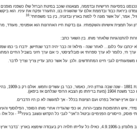
כנסנו בפסיעות חרישיות ובדממה, מצאנוהו שוכב במיטת הברזל שלו כשפניו מופנים א
עמדנו ביראת כבוד ובדממת אלם עד שהשגיח בנו, התעורר ופקח את עיניו. הוא ביקש ל
16
יל', אמר, 'על אשר מונה לי למות בארץ ובדגניה, בין בני משפחתי'.
 ועל תמצית אישיותו והשקפותיו. גם בדקות חייו האחרונות הוא אופטימי, מעודד, מחנ
ות להתנהגויות שלאחר מותו. בין השאר כתב:
א יכתבו עלי כלום... לאחר שנה - מילא! זה כבר יהיה דבר שנתיישן. ידברו בי כמו ש
ך חי, כלומר לא ערך ספרותי או פובליציסטי, כי אם ערך חיוני בשביל החיים המת
ארו משמעותיים לגבי חיינו המתחדשים. ולכן: על אשר כתב עדיין צריך וצריך לדבר.
'נותן התורה' השני בעליי
י שנלחם אז ביפאן).
 עם ארץ-ישראל בפרט ועם הציונות בכלל - אך למעשה לא כן היו הדברים.
י, איש התהפוכות ומצבי-הרוח, או כפי שהגדירו אחרי מותו הסופר, הפילוסוף והעיתונא
18
י פוסק, הייסורים הפנימיים וביטול ה"אני" לגבי כל הקדוש ונשגב בעיניו'
- וכל אלו 
בתחילה התלבט ברנר אם בכלל לעלות ארצה: למשורר יעקב פיכמן כתב מלונדון ב-4.9.1906, כאילו כל עלייתו תלויה רק ב