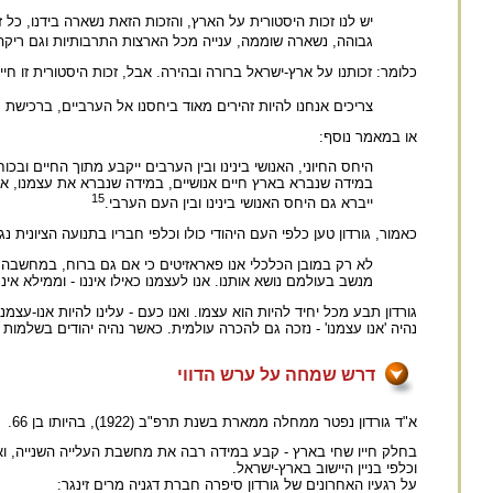
יש לנו זכות היסטורית על הארץ, והזכות הזאת נשארה בידנו, כל
גבוהה, נשארה שוממה, ענייה מכל הארצות התרבותיות וגם ריקה - 
כלומר: זכותנו על ארץ-ישראל ברורה ובהירה. אבל, זכות היסטורית זו חי
צריכים אנחנו להיות זהירים מאוד ביחסנו אל הערביים, ברכישת
או במאמר נוסף:
היחס החיוני, האנושי בינינו ובין הערבים ייקבע מתוך החיים ובכ
במידה שנברא בארץ חיים אנושיים, במידה שנברא את עצמנו, את 
15
ייברא גם היחס האנושי בינינו ובין העם הערבי.
כאמור, גורדון טען כלפי העם היהודי כולו וכלפי חבריו בתנועה הציונית 
לא רק במובן הכלכלי אנו פאראזיטים כי אם גם ברוח, במחשבה, 
מנשב בעולמם נושא אותנו. אנו לעצמנו כאילו איננו - וממילא איננ
גורדון תבע מכל יחיד להיות הוא עצמו. ואנו כעם - עלינו להיות אנו-עצ
נהיה 'אנו עצמנו' - נזכה גם להכרה עולמית. כאשר נהיה יהודים בשלמות 
דרש שמחה על ערש הדווי
א"ד גורדון נפטר ממחלה ממארת בשנת תרפ"ב (1922), בהיותו בן 66.
בחלק חייו שחי בארץ - קבע במידה רבה את מחשבת העלייה השנייה, וא
וכלפי בניין היישוב בארץ-ישראל.
על רגעיו האחרונים של גורדון סיפרה חברת דגניה מרים זינגר: