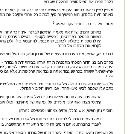
בלבד הכירו את הפילוסופיה הכוללת שגיבש.
באותה העת בלונדון. הוא המשיך והוסיף לכתוב רק אחרי שקיבל את מחמ
3
מספר על כך בזכרונותיו יעקב האפט:
באותם הימים שלח את מאמרו הראשון לברנר. איני זוכר עתה, אם 
בשעות הבטלה בפרדסים, בציפייה לקטיף... בטיילו בפרדס, היה מ
היו לו ספקות ביכולתו לכתוב, להתבטא, להתבטא כולו, ולכן גד
לקרוא את מכתבו של ברנר.
ברנר חיזק, אפוא, את הערכתו העצמית של גורדון והוא, רק בגיל חמישים
בקרב רוב בני הדור הנוכחי מתמצית תורת גורדון בצירוף 'דת העבודה' - 
היתה במרכז חייו והוא עסק בה כעובד בקודש. את כל גישתו לציונות, ליה
ארץ-ישראל קשורה בכך שנעבוד אותה ונעבד את קרקעותיה, אלא גם כל הו
שלנו.
על השפעתו האישית הגדולה של גורדון וסיבותיה מעידים כמה מתלמידיו.
כתב עליו שלמה לביא מעין-חרוד, אבי רעיון 'הקיבוץ הגדול':
הבעת פניו היתה זורחת אצילות יהודית ועל שפתיו היה מרחף חיו
קימוטי מצחו ואור עיניו מעידים על עמקות של מחשבה, וכולו א
והוסיף נתן חפשי, איש נהלל, שהיה צמחוני ופציפיסט כגורדון:
כמה פעמים נזדמן לי להיות נוכח בשיחתו של גורדון עם צעירים
לעבוד בחברתו. אותם הימים היו לי ימי התעוררות המחשבה, בי
על השפעת האיש וכתביו הוסיף, לאחר מותו של גורדון, הסופר אליעזר שט