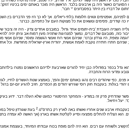
לא היו בעלייה השנייה שני מנהיגים השונים כל-כך ביניהם כגורדון וברנר. הבדל
הסוערים כאשר היה בן ארבעים בלבד. הראשון היה מוכר באותם ימים בכינויו 'הזקן':
 לפניהם, אופטימים וטווים חלומות בלתי-ריאלים. אך לא כך היו פני הדברים בין השני
ו כה קודרים, פסימים ונושאים את כל מצוקות העם על כתפיהם, כברנר.
לייה השנייה העובדת 'בית-יתומים אחד גדול'. במובנים אחדים צדק - היה זה ציבור ש
 ציבור כזה, מטבעם של דברים, נמשך למנהיגות שתהיה מעין דמות-אב וניתן יהיה 'להיא
וגמה ומופת, היו גורדון וברנר: שניהם אנשי רוח ואנשי הגשמה ומוסר; שניהם אנשי מ
 שניהם חתרו חתירה נוקבת לאמת אנושית, יהודית וארץ-ישראלית מחודשת. וכל אחד 
וא גדל בכפר בפודוליה כבן יחיד להורים שארבעת ילדיהם הראשונים נפטרו בילדותם 
הטבע ומדעי הרוח והחברה.
 פנים, כפי שיהודים רבים נהגו באותם ימים) והפך, באמצע שנות העשרים לחייו, לג
יהודי בגלות: בעקבות חוק רוסי שגירש יהודים מן הכפרים, חויב להגיע יום-יום ברג
ואפשר שהדחיק פרק זה במודע - והמחקר ההיסטורי כמעט שלא העלה דבר. ידוע בעי
: יעל ויחיאל.
2
בעת שגורדון טיפל במ
ושים. הוא הצליח להחלים מפצעיו וסייע לקליטת אשתו בארץ (אך האשה לא עמדה בת
תו להקשיב ולשוחח עם רבים. הוא היה להם מופת בכוח עבודתו המיוחד, בעוצמת אמונ