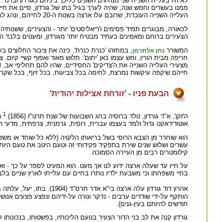
ממנו בעשרים וחמש שנה, שהיה לערך בגיל בתו של גורדון, סיים את חייו 
העלייה השנייה העובדת, שרובם עלו ארצה בשנות ה-20 לחייהם, ונהג לחתום על דבריו בין היתר בפסבדונים 'י' חבר'.
לכאורה, מבוגרים תמיד פסימים ו'ריאליסטים' יותר - והצעירים, ששנותיהם
הצעירים ברוחם ומאמינים בעתיד מבטיח יותר מגורדון, ומעטים בלבד הי
המשורר
, במחזהו 'כנרת כנרת', כינה את ציבור החלוצים בע
נתן אלתרמן
חריפה מבית הוריו, וחש עצמו כאן 'יתום': תלוש מאוד ואפוף קשיי קיום.
מצעירי העלייה השנייה את ה'צדיקים' החסידיים, שהיו להם תחליפי אב, ד
חייהם שיקפה עיקשות נמרצת, לחימה בכל צביעות, בכל זיוף, בכל שקר;
הבעת פניו - 'זורחת אצילות יהודית'
1
ה'זקן', א"ד גורדון, נולד ברוסיה בחג השבועות של שנת תרט"ז (1856).
ה
אוטודידאקט גדול ולמד בעצמו עברית, רוסית, גרמנית, צרפתית, מדעי 
הוא שוחרר מן הצבא הרוסי בשל בריאותו הלקויה (ללא כל שוחד או משוא
עשרים ושלוש שנים שירת בתפקיד פקידותי זה וטעם היטב את טעם היותו 
קילומטרים רבים מן העיירה הסמוכה.
על חייו עד שעלה ארצה ידוע לנו אך מעט. הוא המעיט לספר על כך - 
בחיי משפחתו וכי משבעת ילדיו נותרו בחיים עם עלייתו לארץ שניים בלבד
אהרון דוד גורדון עלה ארצה בי"א אדר תרס"ד (1904). בתו, יעל, עלתה בעקבותיו ארבע שנים אחריו ואשתו באה לארץ רק בתרס"ט.
הותקף על-ידי שודדים ערבים - נדקר ונורה על-ידיהם ונפצע פצעים אנ
חודשים להיותם בעין-גנים).
גורדון קנה את לב בני הדור הצעיר בנועם הליכותיו, בפשטותו, בנכונו