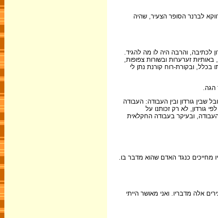
 כי את בטחונו העצמי בראשית כתיבתו רכש גורדון בעזרת ברנר. את המאמר הראשון שבו ניסח את עקרונותיו שלח גורדון 'הזקן', כנראה ב-1905, דווקא לברנר הסופר הצעיר, שהיה
ן לכתיבה, והרבה היה לו מה להגיד.
 באותיות זערערות ובשורות צפופות,
בכלל, ובקורת-רוח קורנת נתן לי
 הגה.
ל שבין גורדון ובין העבודה: העבודה
י גורדון, לא רק זכותנו על
 העבודה, ובעיקר בעבודה החקלאית
יו מחייכים כנגד האדם שהוא מדבר בו.
ים אלה מדבריו. ואני מאושר הייתי