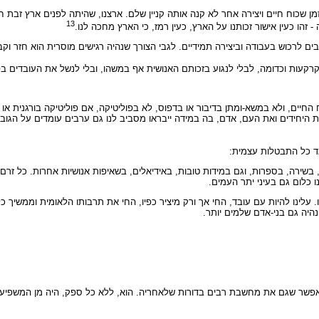
 זמן שכוח חיים ויצירה אחר לא קנה אותה קניין שלם. ארצנו, שהיתה לפנים ארץ זבת
13
זהו כעין אישור זכותנו על הארץ, כעין רמז, כי הארץ מחכה לנו.
יבים לרכוש בעבודה וביצירה תמידיים. לגבי הצורך שנהיה רגישים מוסרית הוא חזר וקב
 קרקעות וכדומה, לבלי לנגוע בזכותם האנושית אף במשהו, ובלי לנשל את העובדים 
וח החיים, ולא במשא-ומתן בדיבור או בדפוס, לא בפוליטיקה, אם פוליטיקה בורגנית או
היחידים ואת העם, אדם, בה במידה ייבראו מסביב לנו גם ערבים עומדים על הגובה ש
נגד כל התבטלות עצמית:
בשירה, בספרות, וגם במידות טובות, באידיאלים, בשאיפות אנושיות אחרות. כל זרם 
ו כלום גם בעיני יתר העמים.
מנו. עלינו להיות עם עובד, החי אך ורק מיציר כפיו, החי את תרבותו הלאומית וממשיך
נהיה גם בני-אדם שלמים יותר.
פשר שגם את מחשבת רבים בדורות שלאחריה. הוא, ללא כל ספק, היה מן המשפיעים 