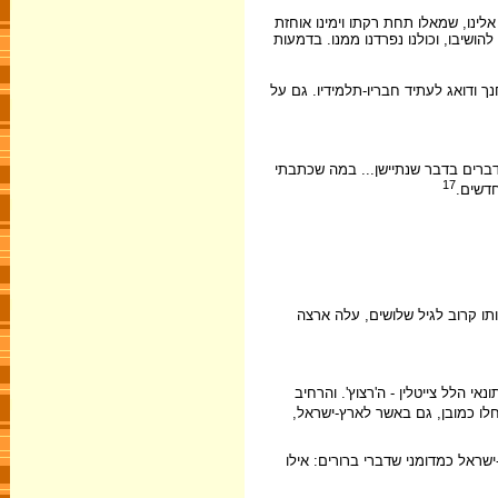
לינו, שמאלו תחת רקתו וימינו אוחזת
הושיבו, וכולנו נפרדנו ממנו. בדמעות
ך ודואג לעתיד חבריו-תלמידיו. גם על
מדברים בדבר שנתיישן... במה שכתבתי
17
חדשים.
ה השנייה, יוסף חיים ברנר, נולד באוקראינה בשנת 1881 - שנה שבה גורדון היה, כאמור, כבר בן עשרים וחמש. אולם רק ב-1909, בהיותו קרוב לגיל שלושים, עלה ארצה
י הלל צייטלין - ה'רצוץ'. והרחיב
חלו כמובן, גם באשר לארץ-ישראל,
עבודה שימצא בארץ: 'בדבר ארץ-ישראל כמדומני שדברי ברורים: אילו