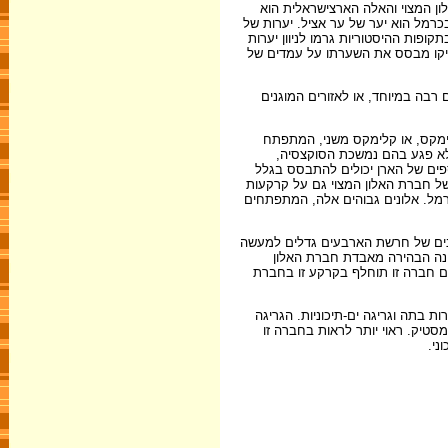
ון המצוי והאלה הארצישראלית הוא
כרמל הוא יער של ער אציל. יערות של
פות ההיסטוריות גרמו לניוון יערות
בויקו מבסס את השערתו על עמדים של
בה במיוחד, או לאזורים המוגנים
קלימקס, או קלימקס משני, המתפתח
 לא פגע בהם נמשכת הסוקצסיה,
ספים של הארן יכולים להתבסס בגלל
של עצי הארן ולהשתלטותה של חברת האלון המצוי גם על קרקעות
רמל. אלונים גבוהים אלה, המתפתחים
ונים של חרשת הארבעים גדלים למעשה
ינה הבהירה מאבדת חברת האלון
אם חברה זו תוחלף בקרקע זו בחברת
 בתה וגריגה ים-תיכוניות. הגריגה
טיק. ראוי יותר לראות בחברה זו
ני.