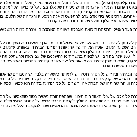
ומח הקלימקס (השיא) באזור ההרים של החבל הים-תיכוני בארץ, ואילו החורש של האל
 הקדום היה אף הוא יער או חורש מפותח של אלון מצוי. על פי בויקו, הקלימקס ב
רים הגבוהים, הגשומים והקרירים, ובתוכם גם את פסגות הכרמל. ההרס והכריתה בתקו
ובש) אחרים. הרס נוסף בידי אדם גרם להתפשטות אלת המסטיק והגריגות של הלטם. 
נלווים אליהם עצי אלון התולע שהתפתחו כנראה בקרחות.
רת הער האציל. התפתחות כזאת מוגבלת לאזורים מצומצמים, שבהם כמות המשקעים ר
 לא ניתן לה פתרון חד-משמעי. על פי מיכאל זהרי יער ארן ירושלים הוא מעין תת-
זה הם השפעת האדם ואופיין המיוחד של קרקעות הרנדזינה הבהירה. באזורים שהאדם
של החורש, וביניהם גם אלון מצוי. עם גבור הצפיפות בתת-יער זה אין הנבטים הנו
רגישותם לצל. מאחר שארן ירושלים הוא עץ קצר חיים - גילו בטבע מגיע ל - 150 שנה בקירוב - יש לצפות במשך הזמן להיעלמם 
ימקס, מוצא סימוכין לדעתו בהימצאות של יער אלונים קדומים בחרשת הארבעים בכ
בהיעדר השפעת האדם.
נה הבהירה ובין זו שעל הטרה רוסה, יש לראותה כהשערה בלבד. יש הסבורים שהאל
 חברת השיא של קרקעות רנדזינה בהירה. אפשר שבתנאי הקרקע המיוחדים של הרנדז
ה זו, הרי שהיתרון של חברת ארן ירושלים על פני רנדזינה בהירה הוא קבוע, וספק 
 קלימקס של שולי האזור הים-תיכוני, שהתפתחותה נעשית בטור סוקצסיוני של חברות
 אופיינית לטור הסוקצסיוני המוליך לקראת חברת השיא של החרוב המצוי ואלת המס
יוחדים, והן משום אי התאמתם של הצמחים הראשיים שבה למקצב האקלימי הים-תיכו