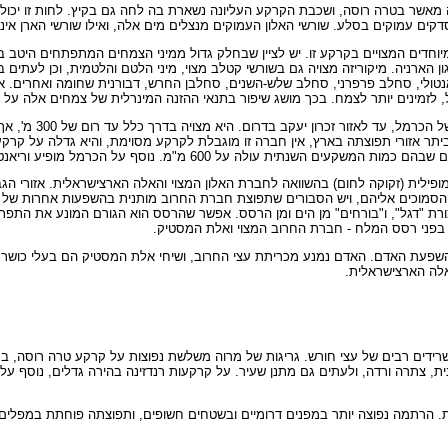
ה מאשר בטרה רוסה, ושכבת הקרקע העליונה נשארת בה לחה גם בקיץ. לחות זו יכו
ים עמוקים בסלע. שורשי האלון העמוקים מנצלים מים אלה, ואילו שורשי הארן אינם
מיוחדים המצויים בקרקע זו. יש לציין שבחלק גדול ממיני הצמחים המתפתחים היטב ב
ון הארניה. מיקוריזה מצויה גם בשורשי קטלב מצוי, מיני הלטם והלטמית, וכן לעתי
טולי, סחלב פרפרני, סחלב שלש-השנים, סחלבן החרש, דבורנית שחומה ואחרים. אפ
ל, לזמינים יותר לצמח. בכך מושג שיפור בתנאי ההזנה המינרלית של צמחים אלה על ק
חברה זו נפוצה בחלקו המער
גדלה עד לרום של 500-400 מ'. גם בכרמל, כביתר אזורי תפוצתה בארץ, אין חברה זו מוגבלת לקרקע מסוימת, והיא 
ה על 600 מ"מ. נוסף על הכרמל מופיע וריאנט זה גם בגליל המערבי.
פילית (זקוקה לחום) בהשוואה לחברת האלון המצוי והאלה הארצישראלית. אזורי הג
ף הסמוכים אליהם, ויש הסבורים שתפוצת חברת החרוב מותנית בהשפעות אחרות של 
רת "דגל", ו"בורחים" מן הים ומן הרסס. אפשר שהרסס הוא הגורם המונע את התפת
פני רסס המלח - חברת החרוב המצוי ואלת המסטיק.
פעת האדם. האדם נמנע מכריתת עצי החרוב, ושיחי אלת המסטיק הם בעלי כושר ה
האלה הארצישראלית.
שרידים רבים של עצי חורש. גריגות של מרוה משלשת נפוצות על קרקע טרה רוסה, ב
ת, צתרה ורדה, ולעתים גם מתנן שעיר. על קרקעות רנדזינה בהירה גדלים, נוסף על
 הרתמה נפוצה יותר במפנים דרומיים ובשטחים חשופים, ותפוצתה פוחתת במפלים הצ