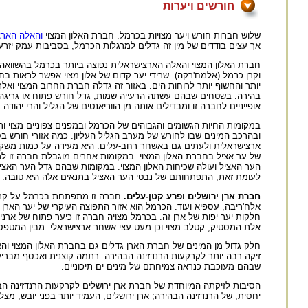
חורשים ויערות
שלוש חברות חורש ויער מצויות בכרמל: חברת האלון המצוי
והאלה הארצ
אך עצים בודדים של מין זה גדלים למרגלות הכרמל, בסביבות עמק יזרע
חברת האלון המצוי והאלה הארצישראלית נפוצה ביותר בכרמל בהשוואה 
וקרן כרמל (אלמח'רקה). שרידי יער קדום של אלון מצוי אפשר לראות 
יותר והחשוף יותר לרוחות הים. באזור זה גדלה חברת החרוב המצוי ו
בהירה. בשטחים שבהם עשתה הרעייה שמות, גדל חורש פתוח או גריגה של
אופייניים לחברה זו ומבדילים אותה מן הווריאנטים של הגליל והרי יה
במקומות החיות הגשומים והגבוהים של הכרמל ובמפנים צפוניים מצוי ו
ובהרכב המינים שבו לחורש של מערב הגליל העליון. כמה אזורי חורש ב
של ער אציל בחברת האלון המצוי. במקומות אחרים מוגבלת חברה זו למפני
הער האציל ועולה שכיחות האלון המצוי. במקומות שבהם גדל הער האצי
לעומת זאת, התפתחותם של נבטי הער האציל בתנאים אלה היא טובה.
חברת ארן ירושלים ופרע קטן-עלים.
חברה זו מתפתחת בכרמל על קרקע 
אלח'ריבה, עספיא ועוד. הכרמל הוא אזור התפוצה העיקרי של יער הארן
חלקות יער יפות של ארן זה. בכרמל מצויה חברה זו כיער פתוח של ארנים,
אלת המסטיק, קטלב מצוי וכן מעט עצי אשחר ארצישראלי. מבין המטפסים
חלק גדול מן המינים של חברת הארן גדלים גם בחברת האלון המצוי והא
זיקה רבה יותר לקרקעות הרנדזינה הבהירה. רתמה קוצנית ואכסף מבריק 
שבהם מעוכבת כנראה צמיחתם של מינים ים-תיכוניים.
הסיבות לזיקתה המיוחדת של חברת ארן ירושלים לקרקעות הרנדזינה הב
יחסית, של הרנדזינה הבהירה; ארן ירושלים, העמיד יותר בפני יובש, מצל