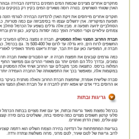
מחקרים אחרים מציינים שכמות המים הזמינים ברנדזינה הבהירה גבוה
הארן שטוחי השורשים. בטרה רוסה נשארים המים בקיץ רק בנקיקים ובסדק
חוקרים אחרים מייחסים את זיקת הארן לרנדזינה הבהירה לגורמי הזנה 
תופעת המיקוריזה. ארן ירושלים עצמו חי בסימביוזה עם כמה פטריות, כג
הסחלביים ידועה תופעה זו. מבין אלה גדלים בשפע על הכרמל סחלב אנ
צמחים עילאיים וקורי הפטריה הופך כמה יסודות בקרקע, כגון זרחן וברז
חברת החרוב המצוי ואלת המסטיק.
החשופים לרוח הים, היא 
חברה זו, המופיעה כאן עם זית הבר, יוצרת וריאנט מיוחד האופייני לאזורים שבהם כמות המשקעים השנתית עול
כמה גורמים קובעים את תפוצת חברה זו. יש הסבורים שזאת חברה תרמו
נמוכים, ובדרך כלל הם חמים יותר גם מאזורי ההרים וגם ממישור החו
המלווה ברסס. כתוצאה מכך מקבלים עצי החרוב ושיחי אלת המסטיק צו
במקומות אלה, ומאפשר בכך את התפשטותה של החברה העמידה יותר ב
סברה שלישית אומרת, שתפוצת חברת החרוב והאלה מותנית בעיקר בהש
או הרוסים בידי אדם יש אפוא יתרון לחברה זו על חברת האלון המצוי ו
גריגות ובתות
בכרמל נפוצות מאוד גריגות ובתות, אך עם זאת מצויים בבתות הכרמל 
סלעי קרטון חשופים מצויים כמה טיפוסי בתה, ששליטים בהם סירה קוצני
קטן-עלים, נשרן הדחן ואחרים.
בגריגות המתפתחות על רנדזינה בהירה הצמח השליט הוא רתמה קוצנית.
לרוב גריגות של לטם שעיר, לטם מרוני, מרוה משלשת וצתרה ורדה.