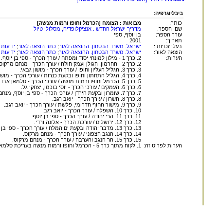
ביבליוגרפיה:
כותר:
מבואות : הצומח [הכרמל וחופו ורמות מנשה]
שם הספר:
מדריך ישראל החדש : אנציקלופדיה, מסלולי טיול
עורך הספר:
בן יוסף, ספי
תאריך:
2001
בעלי זכויות :
ישראל. משרד הבטחון. ההוצאה לאור
;
כתר הוצאה לאור
;
ידיעות 
הוצאה לאור:
ישראל. משרד הבטחון. ההוצאה לאור
;
כתר הוצאה לאור
;
ידיעות 
הערות:
2. כרך 1 - מילון למונחי יסוד ומפתח / עורך הכרך - ספי בן יוסף.
2. כרך 2 - החרמון, הגולן ועמק חולה / עורך הכרך - מנחם מרקוס.
3. כרך 3. הגליל העליון וחופו / עורך הכרך - מושון גבאי.
4. כרך 4. הגליל התחתון וחופו ובקעת כנרות / עורכי הכרך - מושון גבאי, יצחקי גל.
5. כרך 5. הכרמל וחופו ורמות מנשה / עורכי הכרך - סלמאן אבו רוכן, יעקב שורר.
6. כרך 6. העמקים / עורכי הכרך - יוסי בוכמן, יצחקי גל.
7. כרך 7. שומרון ובקעת הירדן / עורכי הכרך - ספי בן יוסף, מנחם מרקוס.
8. כרך 8. השרון / עורך הכרך - יואב רגב.
9. כרך 9. מישור החוף הדרומי, פלשת / עורך הכרך - יואב רגב.
10. כרך 10. השפלה / עורך הכרך - יואב רגב.
11. כרך 11. הרי יהודה / עורך הכרך - ספי בן יוסף.
12. כרך 12. ירושלים / עורכת הכרך - אלונה ורדי.
13. כרך 13. מדבר יהודה ובקעת ים המלח / עורך הכרך - ספי בן יוסף.
14. כרך 14. הנגב הצפוני / עורך הכרך - מנחם מרקוס.
15. כרך 15. הר הנגב והערבה / עורך הכרך - מנחם מרקוס.
הערות לפריט זה:
1. לקוח מתוך כרך 5 - הכרמל וחופו ורמות מנשה בעריכת סלמאן אבו רוכן, יעקב שורר.