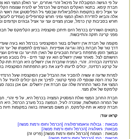
על פי הגישה המקובלת על מיכאל זהרי ואחרים, יער האלון המצוי הוא צ
חברת קימא. בתנאי האקלים הנוחים של הכרמל יש להניח שצומח הקלימקס
ער אציל כיסו בתקופות הפלוביאליות שבסוף גיל הפליסטוקן את ראשי הה
אלה והביאו לחדירת האלון המצוי ומיני חורש קסרופיליים (עמידים לי
חורש בסביבות קרן כרמל, שבהן מצויים עצי ער אציל גבוהים וקדומים ו
בתנאים השוררים בכרמל היום תיתכן סוקצסיה בכיוון הקלימקס של חב
מפני קרינה חזקה והתייבשות.
מקומה של חברת ארן ירושלים בטור הסוקצסיוני בכרמל הוא בעיה שעדיין
דרך טור של חברות בתה וגריגה אופייניות. הגורמים לתפוצתו של יער 
ובמשך הזמן מתפתח ביערות הטבעיים של הארן תת-יער ובו שיחים ועצים 
הרנדזינה הבהירה. זהרי, המניח שחברת ארן ירושלים היא חברת תת-קל
על קרקע רנדזינה, יכולים לדעתו לייצג את כיוון התפתחות הסוקצסיה 
למרות שדעה זו עשויה להסביר את ההבדל שבין הסוקצסיה שעל הרנדזי
על טרה רוסה שנוסף לה סחף קרטוני; לפיכך אין הם יכולים להעיד על
המצוי את כושר התחרות שלה עם חברת ארן ירושלים. אם אכן נכונה סבר
קלימקס של אלון מצוי.
חברת החרוב המצוי ואלת המסטיק המצויה בכרמל היא, על פי זהרי, חברת
של המרוה המשלשת, שנזכרה לעיל, הנפוצה בכל מערב הכרמל, היא חברה
חברת קימא או תת-קלימקס, הן משום מציאותה בהווה במקומות חיות מ
קראו עוד:
מבואות : גבולות וגיאומורפולוגיה [הכרמל וחופו ורמות מנשה]
מבואות: גיאולוגיה [הכרמל וחופו ורמות מנשה]
מבואות : הצומח [הכרמל וחופו ורמות מנשה] (פריט זה)
מבואות : החי [הכרמל וחופו ורמות מנשה]