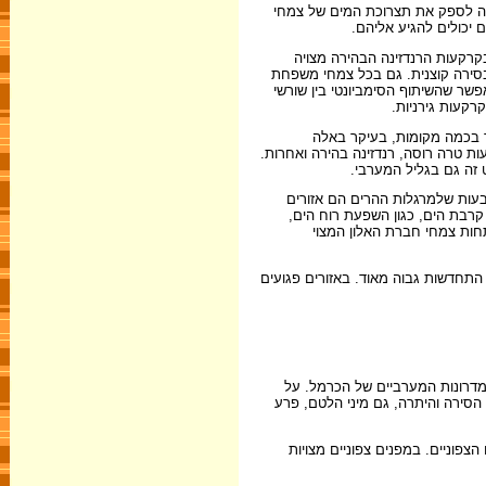
לה לספק את תצרוכת המים של צמחי
 יכולים להגיע אליהם.
קרקעות הרנדזינה הבהירה מצויה
ם בסירה קוצנית. גם בכל צמחי משפחת
שר שהשיתוף הסימביונטי בין שורשי
רקעות גירניות.
בי של הכרמל, עד לאזור זכרון יעקב בדרום. היא מצויה בדרך כלל עד רום של 300 מ', אך בכמה מקומות, בעיקר באלה
גדלה על קרקעות טרה רוסה, רנדזינה בהירה ואחרות.
בעות שלמרגלות ההרים הם אזורים
קרבת הים, כגון השפעת רוח הים,
חות צמחי חברת האלון המצוי
תחדשות גבוה מאוד. באזורים פגועים
מדרונות המערביים של הכרמל. על
 הסירה והיתרה, גם מיני הלטם, פרע
פוניים. במפנים צפוניים מצויות