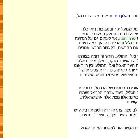
חברת
אלון התבור
אינה מצויה בכרמל,
מל שמעל יגור ובסביבות נחל כלח
יא נעדרת מן החלק המערבי, הנמוך
ת
, אך לעתים גם על רנדזינה
טרה רוסה
בגליל ובהרי יהודה. אך כמה מינים
 שום החרשים, בקעצור החרש ואחרים.
אלון התולע. חורש זה דומה בצורתו
וה באשחר מנקד, באלון מצוי, באלה
 יותר קיימים מעברים בין חברת הער האציל ואלון התולע ובין הווריאנט
ותר לקרינה, כן יורדת צפיפותו של
המצוי ושל מטפסי החורש השכיחים.
זורים הגבוהים של הכרמל, בסביבת
ב הגליל, בעוד שבהרי הכרמל נשמרו
באים: אלון מצוי, אלה ארצישראלית,
וצנית.
ב מצוי, צתרה ורדה ולטמית דביקה יש
תנן שעיר. מין זה מצוי ב"כתמים",
 את הקשר הזה למשטר המים, הגרוע