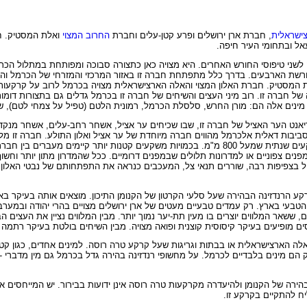
ישראלית
, חברת ארן ירושלים ופרע קטן-עלים וחברת
החרוב המצוי
ואלת המסטיק. 
אל ובתחומי העיר חיפה.
לשני טיפוסי החורש האחרים. היא מצויה כאן כתצורה סבוכה ומפותחת במתלול הכר
בחרשת הארבעים. בדרך כלל מתפתחת חברה זו באזור המרכזי והמזרחי של הכרמל וה
אלת המסטיק. חברת האלון המצוי והאלה הארצישראלית מצויה בכרמל לרוב על קרקעו
 חברה זו. רוב מיני העצים והשיחים של חברה זו בכרמל גדלים גם בתצורות דומות 
ודה. מינים אלה הם: מורן החרש, סלסלת הכרמל, רמונית הלטם (טפיל על צמחי לטם),
ריאנט הער האציל של חברה זו, שבו שכיחים ער אציל, אשחר רחב-עלים, אשחר מנקד ו
סביבות דאלית אלכרמל מהווים חברה מיוחדת של ער אציל ואלון התולע. חברה זו מלו
ארצישראלית ולעתים גם באשחר רחב-עלים. היא מעידה על כמות משקעים שנתית שמעל 800 מ"מ. בכמויות משקעים קטנות
ם צפוניים או למדרונות תלולים שבמפנים דרומיים. ככל שהמדרון מתון יותר וחשוף י
ל בצפיפות רבה, שוררים תנאי צל, המעכבים כנראה את התפתחותם של נבטי האלון 
הרנדזינה הבהירה שעל סלעי הקרטון של הקנומן התיכון. מוצאים אותה בעיקר בא
 הטבעי בארץ. רק עמדים טבעיים מעטים של ארן ירושלים מצויים בהרי יהודה ובמער
 ששאר המלווים יוצרים בו מעין תת-יער נמוך יותר. מבין המלווים נציין את העצים ה
 מופיעים בעיקר קיסוסית קוצנית ופואה מצויה. מבין השיחים בולטת בעיקר רתמה ק
לה הארצישראלית או בבתות וגריגות שעל קרקע טרה רוסה. למינים אחדים, כגון קטל
הם מינים בלבדיים לכרמל. על מחשופי רנדזינה בהירה גדל בכרמל גם מין מדברי - מ
הירה של הקנומן ולהיעדרה מקרקעות טרה רוסה אינן ידועות בבירור. יש המייחסים
יח להתקיים בקרקע זו.