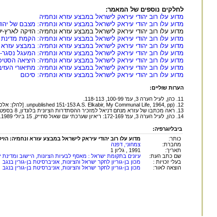
לחלקים נוספים של המאמר:
מדוע עלו רוב יהודי עיראק לישראל במבצע עזרא ונחמיה
מדוע עלו רוב יהודי עיראק לישראל במבצע עזרא ונחמיה: מצבם של יהוד
מדוע עלו רוב יהודי עיראק לישראל במבצע עזרא ונחמיה: הזיקה לארץ-י
מדוע עלו רוב יהודי עיראק לישראל במבצע עזרא ונחמיה: הקמת מדינת
מדוע עלו רוב יהודי עיראק לישראל במבצע עזרא ונחמיה: במבצע עזרא ו
מדוע עלו רוב יהודי עיראק לישראל במבצע עזרא ונחמיה: המעגל נסגר-
מדוע עלו רוב יהודי עיראק לישראל במבצע עזרא ונחמיה: היציאה הסטיכ
מדוע עלו רוב יהודי עיראק לישראל במבצע עזרא ונחמיה: מתיאורי העזיב
מדוע עלו רוב יהודי עיראק לישראל במבצע עזרא ונחמיה: סיכום
הערות שוליים:
11. כהן, לעיל הערה 3, עמ' 100-99, 118-113.
12. (unpublished 151-153 A.S. Elkabir, My Communal Life, 1964, pp. [להלן: אלכביר, חיי העדתיים]
13. ראה מכתבו של עזרא מנחם דניאל למזכיר ההסתדרות הציונית בלונדון, 8 בספטמבר 1922, אצ"מ ZA/2101; כהן, לעיל הערה 3, עמ' 238.
14. כהן, לעיל הערה 3, עמ' 172-169: ריאיון שערכתי עם שאול סחייק, 15 ביולי 1989.
ביבליוגרפיה:
כותר:
מדוע עלו רוב יהודי עיראק לישראל במבצע עזרא ונחמיה: הז
מחברת:
צמחוני, דפנה
תאריך:
1991 , גליון 1
שם כתב העת:
עיונים בתקומת ישראל : מאסף לבעיות הציונות, היישוב ומדינת 
בעלי זכויות :
מכון בן-גוריון לחקר ישראל והציונות, אוניברסיטת בן-גורין בנגב
הוצאה לאור:
מכון בן-גוריון לחקר ישראל והציונות, אוניברסיטת בן-גורין בנגב