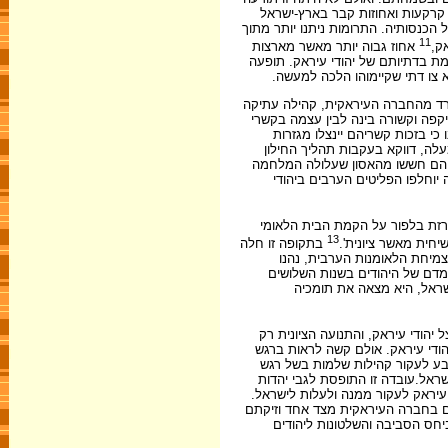
 קרקעות ואחוזות קבר בארץ-ישראל
כלל הכנסותיה. התרומות ניתנו יותר מתוך
11
אחוז גבוה יותר מאשר מארצות
למת בדתיותם של יהודי עיראק. תופעה
 צו דתי שקיימוהו הלכה למעשה.
פרד מהחברה העיראקית, קהילה עתיקה
קפה וקשורה בינה לבין עצמה בקשרי
י בזכות קשריהם יינצלו מגזרות
עלה, דווקא בעקבות תהליך החילון
ק. הם חששו מהאסון שעלולה המלחמה
 לארצות הערביות ולפיה יוחלפו הפליטים הערבים ביהודי
כרזת בלפור על הקמת הבית הלאומי
13
יחית מאשר ציונית'.
בתקופה זו חלה
מיחת הלאומנות הערבית, נהנו
מדם של היהודים בשנות השלושים
נוסדה מחדש במחתרת התנועה הציונית בעיראק ב- 1942 בידי שליחים מארץ-ישראל, היא מצאה את תומכיה
 יהודי עיראק, והתנועה הציונית רק
הודי עיראק. אולם קשה לראות ברגש
טבע לעקור קהילות שלמות בשל רגש
שראל.עובדה זו התופסת לגבי יהדות
עיראק לעקור ממנה ולעלות לישראל.
תם בחברה העיראקית מצד אחד וזיקתם
ביחס הסביבה והשלטונות ליהודים