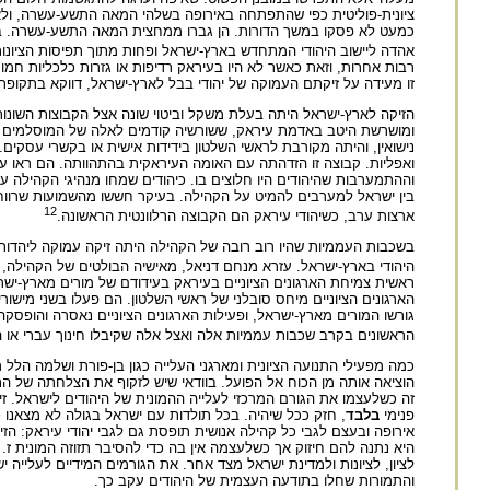
ציונית-פוליטית כפי שהתפתחה באירופה בשלהי המאה התשע-עשרה, ולא ה
כמעט לא פסקו במשך הדורות. הן גברו ממחצית המאה התשע-עשרה. ברא
אהדה ליישוב היהודי המתחדש בארץ-ישראל ופחות מתוך תפיסות הציונות הפוליטית. בשנים 1935-1919 עלו מעיראק כ- 6500 י
רבות אחרות, וזאת כאשר לא היו בעיראק רדיפות או גזרות כלכליות חמור
זו מעידה על זיקתם העמוקה של יהודי בבל לארץ-ישראל, דווקא בתקופת
הזיקה לארץ-ישראל היתה בעלת משקל וביטוי שונה אצל הקבוצות השונ
ומושרשת היטב באדמת עיראק, ששורשיה קודמים לאלה של המוסלמים בא
נישואין, והיתה מקורבת לראשי השלטון בידידות אישית או בקשרי עסקי
ואפליות. קבוצה זו הזדהתה עם האומה העיראקית בהתהוותה. הם ראו עצמ
וההתמערבות שהיהודים היו חלוצים בו. כיהודים שמחו מנהיגי הקהילה
12
ארצות ערב, כשיהודי עיראק הם הקבוצה הרלוונטית הראשונה.
בשכבות העממיות שהיו רוב רובה של הקהילה היתה זיקה עמוקה ליהדות
היהודי בארץ-ישראל. עזרא מנחם דניאל, מאישיה הבולטים של הקהילה, בנו
ראשית צמיחת הארגונים הציוניים בעיראק בעידודם של מורים מארץ-יש
הארגונים הציוניים מיחס סובלני של ראשי השלטון. הם פעלו בשני מי
הראשונים בקרב שכבות עממיות אלה ואצל אלה שקיבלו חינוך עברי או ה
כמה מפעילי התנועה הציונית ומארגני העלייה כגון בן-פורת ושלמה הלל ר
הוציאה אותה מן הכוח אל הפועל. בוודאי שיש לזקוף את הצלחתה של הת
זה כשלעצמו את הגורם המרכזי לעלייה ההמונית של היהודים לישראל. ז
פנימי
בלבד
, חזק ככל שיהיה. בכל תולדות עם ישראל בגולה לא מצאנו כ
אירופה ובעצם לגבי כל קהילה אנושית תופסת גם לגבי יהודי עיראק: ה
היא נתנה להם חיזוק אך כשלעצמה אין בה כדי להסיבר תזוזה המונית 
לציון, לציונות ולמדינת ישראל מצד אחר. את הגורמים המידיים לעלייה 
והתמורות שחלו בתודעה העצמית של היהודים עקב כך.