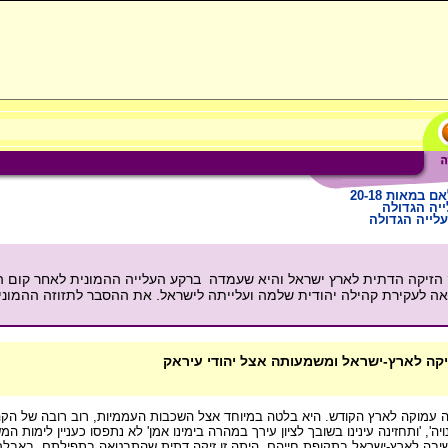
במאות 20-18
יה הגדולה
לייה הגדולה
 הזיקה הדתית לארץ ישראל והיא שעמדה ברקע העלייה ההמונית לאחר קום ה
ביאה לעקירת קהילה יהודית שלמה ועלייתה לישראל. את ההסבר לתזוזה ההמונ
זיקה לארץ-ישראל ומשמעותה אצל יהודי עיראק
קה עמוקה לארץ הקודש. היא בלטה במיוחד אצל השכבות העממיות, רוב רובה של הקהי
 'ותחזינה עינינו בשובך לציון עירך במהרה בימינו אמן' לא נתפסו כעניין לימות המש
יבה לארץ-ישראל בתקופת חייהם. היתה זו זיקה דתית שהתבטאה בתפילתם, באבלם 