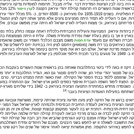
יה בינה לבין הציונות המדינית דבר. עלייה מבבל, תרומות למוסדות צדקה ורכישת
שית שנות העשרים היו תרומות קהילת יהודי עיראק הקטנה ל
12% מ
קרן היסוד
הודים, כ- 5% מכלל יהודי עיראק,
ות, אם כי העלייה לא תמיד היתה ממניעים ציונים אלא מתוך אותה זיקה לציון המגו
 פריחתם בעיראק, וכי מצוות העלייה לארץ-ישראל לא היתה עניין מופשט עבורם, אלא
ות ביהדות עיראק. המנהיגות והעילית החברתית-כלכלית ראתה עצמה כחלק בלתי נ
רץ זו אך בו בזמן בעלת ישות נפרדת ומיוחדת משלה. עלית זו היתה מצומצמת בהי
ם. חבריה השלימו עם מעמד
משום מצבם הכלכלי השפיר וכן משום שהאמינו כ
עדת חסות
ם כעיראקים בני דת משה (מוסאויון) ויחסם לציון היה בבחינת יחס לירושלים של מ
 על הקמת מדינת ישראל, אולם הם ראו את מוקד חייהם בקיומה של הקהילה בעירא
בין ישראל למערבים להמיט על הקהילה. בעיקר חששו מהשמועות שרווחו ב- 1949 על מגעים בדבר תכנית חילופי אוכלוסין בין ישראל
. זיקה זו באה לידי ביטוי בהתלהבות שאחזה בהן בראשית שנות העשרים בעקבות ה
 של סנטור יהודי עתיר הון, שהיה לימים סנטור גם הוא, הגדיר התלהבות זו 'יותר מש
ראל, שהוזמנו ללמד בבתי הספר של הקהילה. זאת כאשר תחת המנדט הבריטי, טרם צ
שורים: הפצת לימוד השפה העברית ואיסוף כספים למען ארץ-ישראל. עם ההחמרה במע
גורשו המורים מארץ-ישראל, ופעילות הארגונים הציוניים נאסרה והופסקה. כש
14
שתתפו בפעילות האגודות הציוניות בעבר.
ואים ברגש זה של הזיקה לציון מעין תודעה ציונית שהיתה קיימת, מושרשת וטבועה אצל
נועה הציונית בעיראק לעמדה החיובית הבסיסית ולכמיהה לארץ-ישראל אצל המוני י
יקה דתית-תרבותית- רוחנית יש בה לעקור ממקומן קבוצות קטנות, אולם אין זה מן ה
י הזיקה לציון לבדה או כגורם מרכזי הביאה לעקירת קהילה יהודית שלמה ועלייתה לי
זיקה לארץ-ישראל עמדה אמנם ברקע הגורמים שהביאו את רוב רובה של קהילת יהודי 
ז. את התשובה לשאלה זו יש לחפש בשני היבטים: מצבם של היהודים ומידת השתלבו
יש לחפש באירועי התקופה: מתן אפשרות יציאה לאחר איסור של שנים ועל רקע שינוי 