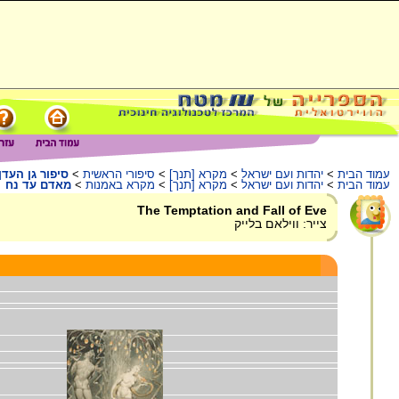
עמוד הבית
>
יהדות ועם ישראל
>
מקרא [תנך]
>
סיפורי הראשית
>
סיפור גן העדן
עמוד הבית
>
יהדות ועם ישראל
>
מקרא [תנך]
>
מקרא באמנות
>
מאדם עד נח
The Temptation and Fall of Eve
צייר: ווילאם בלייק