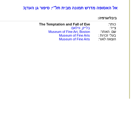
אל האסופה מדרש תמונה מבית תל"י: סיפור גן העדן
3
ביבליוגרפיה:
כותר:
The Temptation and Fall of Eve
צייר:
בלייק, ווילאם
שם האתר:
Museum of Fine Art, Boston
בעלי זכויות :
Museum of Fine Arts
הוצאה לאור:
Museum of Fine Arts
החומר במאגר זה הינו
לשימוש פרטי ולשימושם ש