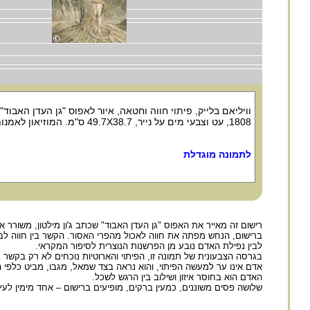
וויליאם בלייק, פיתוי חווה וחטאה, איור לאפוס "גן העדן האבוד" ש
1808, עט וצבעי מים על נייר, 49.7X38.7 ס"מ. המוזיאון לאמנות, בוסטון.
לתמונה מוגדלת
רישום זה מאייר את האפוס "גן העדן האבוד" שכתב ג'ון מילטון, משורר אנגלי מהמאה ה-17. האפוס מבוסס על 
ברישום, הנחש מפתה את חווה לאכול מהפרי האסור. הקשר בין חווה לבין
לבין נפילת האדם נובע מן הפרשנות הנוצרית לסיפור המקראי.
בגרסה הצבעונית של תמונה זו, הפיתוי והארוטיות נוכחים לא רק בקשר ב
אדם אינו ער למעשה הפיתוי, והוא נראה בצד שמאל, מגבו, מביט כלפי ה
האדם הוא בחוסר איזון ושילוב בין הרגש לשכל.
שלושה פסים משוננים, כמעין ברקים, מופיעים ברישום – אחד מימין לע