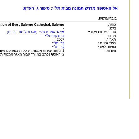
אל האסופה מדרש תמונה מבית תל"י: סיפור גן העדן
3
ביבליוגרפיה:
כותר:
tion of Eve , Salerno Cathedral, Salerno
צלם:
-
שם הפרסום מקורי:
מאגר אמנות תל"י (תגבור לימודי יהדות)
מחבר:
צוות קרן תל"י
תאריך:
2007
בעלי זכויות :
קרן תל"י
הוצאה לאור:
קרן תל"י
הערות:
1. ניתוח יצירות אמנות העוסקות בנושאים מקראיים מתוך ראיית האמנות כפרשנות היוצר לטקסט המקראי.
2. האוסף נכתב במיוחד עבור מאגר אמנות תל"י.
החומר במאגר זה הינו
לשימוש פרטי ולשימושם ש