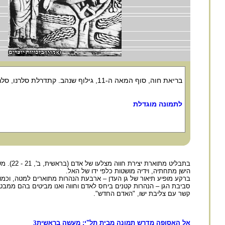
בריאת חוה, סוף המאה ה-11, גילוף שנהב. קתדרלת סלרנו, סלרנו.
לתמונה מוגדלת
בתבליט
הישן מתחתיה, וידיה מושטות כלפי ידו של האל.
ברקע מופיע תיאור של גן העדן – ארבעת הנהרות מתוארים למטה, וכמו-כ
סביבת הגן – הנהרות קטנים ביחס לאדם וחווה ואנו מביטים בהם ממבט
קשר עם צליבת ישו, "האדם החדש".
אל האסופה מדרש תמונה מבית תל"י: מעשה בראשית
3