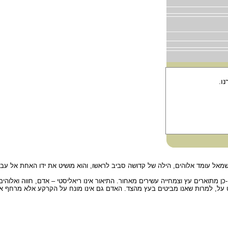
 מתוארת יצירת חווה מצלעו של אדם (בראשית, ב', 21 - 22). משמאל עומד אלוהים, הילה של קדושה סביב לראשו, והוא מושיט א
ן מתוארים עץ וצמחייה עשירים מאחור. התיאור אינו ריאליסטי – אדם, חווה ואלוהי
 על, למרות שאנו מביטים בעץ מהצד. האדם גם אינו מונח על הקרקע אלא מרחף אופ