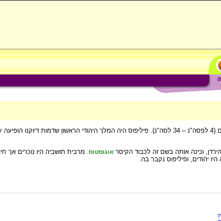
בנם של הורדוס וקליאופטרה. התחנך ברומא. שלט בממלכתו כ- 38 שנים (4 לפסה"נ – 34 לסה"נ). פיליפוס היה המלך היהוד
הירדן, וכינה אותה בשם זה לכבוד הקיסר
. מרבית תושביה היו נוכרים אך חיו
אוגוסטוס
יו יהודים, ופיליפוס נקבר בה.
ת