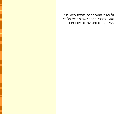
תעגלת בחצי מעגל באופן שמתקבלת תבנית תיאטרון".
בסקירת ה- P.E.F יש תיאור נרחב של שרידים עתיקים במקום (7.4.1873) וסביבם שממה. שומאכר (1887), טען שיש לבטא השם הערבי Miyama's ולא Ma'ma's. לדבריו הכפר יושב מחדש על-ידי
יפוט הפלאחים הנתונים למרות אותו אדון.