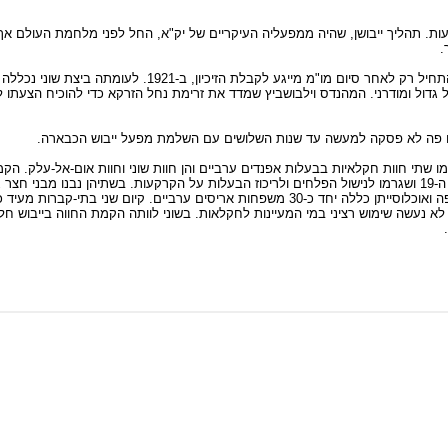
חן היה 273 דונם בעת רכישת הקרקעות. תהליך ייבושן, שהיה ממפעליה העיקריים של יק"א, החל לפני מלחמת ה
.
שטח ביצת הכבארה ממערב היה גדול פי כמה (כ-6000 דונם!) וייבושה התחיל רק לאחר 
 פה לא פסקה למעשה עד שנות השלושים עם השלמת מפעל ייבוש הכבארה.
באותם תהליכים חברתיים-אגרריים שעברו על ארץ-ישראל בסוף המאה ה-19 ושגרמו לנישול הפלחים ולריכוז הבעלות על הקרקעות. בש
ומשגיח, מחסנים ואסמי תבואות. שתיהן היו בבעלות משפחת חורי מחיפה ואוכלוסייתן כללה יחד כ-30 משפחות אריסי
א נעשה שימוש רציני במי המעיינות לחקלאות. בשוני לוותה הקמת החווה בייבוש חלק