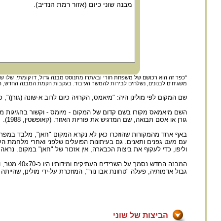
"כפר זה הוא רכושם של משפחת חורי ובאתרו מתנוסס מבנה גדול, דו קומתי, שלו ש
משגיחים לבנונים, נשלחים לבירות להמשך העיבוד. בעקבות הקמת המבנה החדש, המשכן 15 פלחים ומשגיח, נעלמו חורבות התיאטרון הרומי הקטן והמבצר שתוארו על-ידי נוס
שם המקום לפי מולינן היה: "מיאמס, הקרויה כיום לרוב א-שונה (גורן)", כשבמפות יק"א השם הוא "( Umm
השם מיאמאס מקורו בשם קדום של המקום - מיומס - וקשור בחגיגות מי
גורן או אסם תבואה, שם המדגיש את פוריות האזור. (קאופשטין, 1988).
עם מעט גפנים ותאנים. גם בעיתונות הפועלים שלפני ואחרי מלחמת העול
וליפו, כדי לעקוף את ביצות הכבארה, אין אזכור של "חאן" במקום. נראה 
גבול אדמותיה, פעלה "טחונת אבו נור", המוזכרת על-ידי מולינן, שהייתה
הביצות של שוני