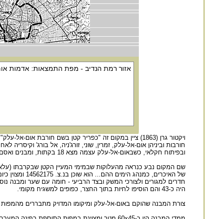
חורבות וביניהן אום-אל-עלק, זמרין, שוני, זורג'ניה, אל בורג' וקיסריה
ובפיתוח חקלאי, כשבאום-אל-עלק עצמה מצא 18 בקתות, ומבנים ואסם.
שם המקום נבע כנראה מהעלוקות שבמימי המעיין הקטן שבקרבתו (עלאק ב
של האיכרים, כ
חדרים למגורים ולצורכי המשק ובצד הרביעי - חומה עם שער ומבנה נוס
היה כ-43 והם הוסיפו לחיות בתוך החצר, כפופים למשגיח מקומי.
צורת המבנה שהוקם באום-אל-עלק ומיקומו המדויק מתבררים מהמפות שנעשו ב-1914, כשיק"א כבר החזיקה 
ממדי המבנה היו כ-60x45 מטר ומצוינת במפות התוספת בפינה המערבית-דרומית, אותה הזכיר מולינן, שכיוונה תואם שימוש כמסגד.