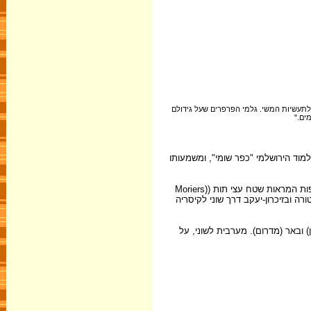
 לתעשיות המשי. גלמי הפרפרים שעל גידולם
וד הירושלמי "כפר שומי", ומשמעותו
באף אחד מהמקורות שהוזכרו כאן לא נקרא המקום "חאן", מלבד במפת יק"א. תיאורו של מולינן על חווה, שיעדה העיקרי לגידול תולעי משי, אושר על-ידי המפות המראות שטח עצי תות ((Moriers
ה ובזיכרון-יעקב דרך שוני לקיסריה
1 ל-1887. בקרבת המבנה נמצאו בית-קברות (בצפון) ובאר (מדרום). מערבית לשוני, על