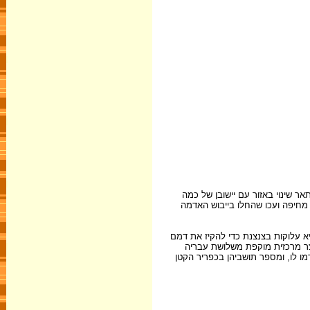
ן (1863) ציין במקום זה "כפריר קטן בשם חורבת אום-אל-עלק" ואילו בדו"חות ה-P.E.F (1873) נמסר רק על קירות הרוסים. גוטליב שומאכר (1887) תאר שינוי באזור עם יישובן של כמה
ים מחיפה ועכו שהחלו בייבוש האדמה
א עלוקות בצנצנת כדי להקיז את דמם
מה אחת, בצורת חצר מרכזית מוקפת משלושת עבריה
ו לו, ומספר תושביהן בכפריר הקטן