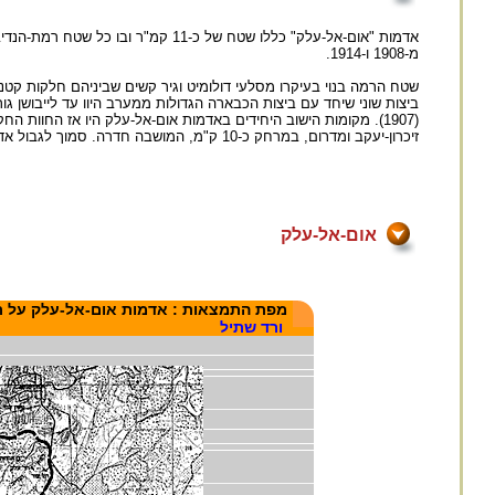
אדמות "אום-אל-עלק" כללו שטח של כ-
מ-1908 ו-1914.
שטח הרמה בנוי בעיקרו מסלעי דולומיט וגיר קשים שביניהם חלקות קטנ
ביצות שוני שיחד עם ביצות הכבארה הגדולות ממערב היוו עד לייבושן גורם
(1907). מקומות הישוב היחידים באדמות אום-אל-עלק היו אז החוות
זיכרון-יעקב ומדרום, במרחק כ-10 ק"מ, המושבה חדרה. סמוך לגבול אדמות אום-אל-עלק, נמצאה חווה נוספת מוחזקת על-ידי אפנדי ואריסים - זורג'ניה.
אום-אל-עלק