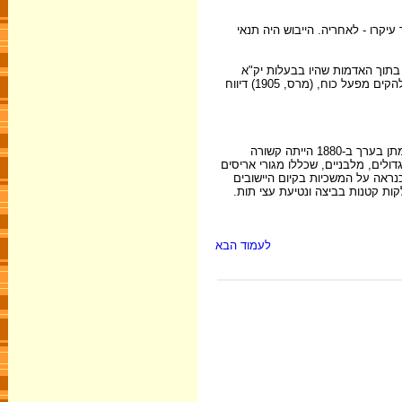
עולם אך עיקרו - לאחריה. הייבוש היה תנאי
סיום מו"מ מייגע לקבלת הזיכיון, ב-1921. לעומתה ביצת שוני נכללה בתוך האדמות שהיו בבעלות יק"א
וייבושה היה כרוך בתכנית רחבה לשימוש במי המעיינות המתוקים למפעל גדול ומודרני. המהנדס וילבושביץ שמדד את זרימת נחל הזרקא כדי להוכיח הצעתו להקים מפעל כוח, (מרס, 1905) דיווח
ניתן לסכם כי בגוש אדמות אום-אל-עלק בעת שנרכש על-ידי יק"א התקיימו שתי חוות חקלאיות בבעלות אפנדים ערביים והן חוות שוני וחוות אום-אל-עלק. הקמתן בערך ב-1880 הייתה קשורה
תיהן נבנו מבני חצר גדולים, מלבניים, שכללו מגורי אריסים
ם ערביים. קיום שני בתי-קברות מעיד כנראה על המשכיות בקיום היישובים
ות קטנות בביצה ונטיעת עצי תות.
לעמוד הבא