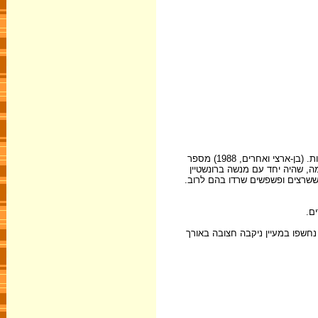
השם "חאן" ניתן למקום בידי מתיישבים יהודים ומשרטטי מפות שלא הבחינו בין תיפקודו כבית חווה חקלאית לבין חאן שמשמעו מקום לינה וחניה לאדם ולשיירות. (בן-ארצי ואחרים, 1988) מספר
ב בן-צבי, מצעירי בת-שלמה, שהיה יחד עם מנשה ברונשטיין
ולקת לחדרים, ששרצים ופשפשים שרדו בהם לרוב.
ם.
האתר בשנים האחרונות נחשפו במעיין ניקבה חצובה באורך