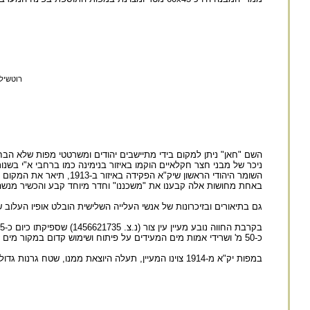
רוטשיל
השומר היהודי הראשון שיק
באחת מחושות אלה קבענו את "משכננו" וחדר מיוחד קבע והכשיר מנשה לדיווא
גם בתיאורים ובזיכרונות של אנשי העלייה השלישית הובלט אופיו העלוב
כ-50 מ' ושרידי אמות מים המעידים על פיתוח ושימוש קדום במקור מים זה. (בן דוד וגרוס, 1988).
במפות יק"א מ-1914 צוינו המעיין, תעלה היוצאת ממנו, שטח גרנות גדול, מדרום לחווה, ובקרבתו - בית-קברות.