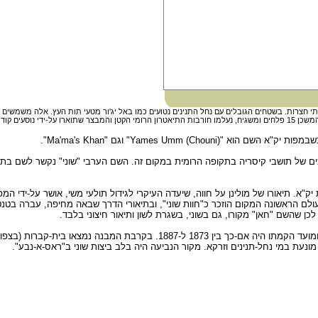
תי חצרות. בשטחים הגובלים עם נחל התנינים נטועים כמו באל יג'ור מטעי תות העץ. אלה משמשים
עים קודמים."
Chouni) Yames" וגם "Ma'ma's Khan".
ם של תושבי קיסריה בתקופה הרומית במקום זה. השם הערבי "שוני" נקשר לשם בתלמ
ם הראשונה המקום הוזכר כ"חוות שוני", ובתיאורי הדרך שבאה מחיפה, עברה בטנטור
לכן שהשם "חאן" מקורו, גם בשוני, בשגרת לשון ותיאור חיצוני בלבד.
המבנה החדש נסמך על השרידים העתיקים ומידותיו היו כ-40x70 מטר, ומועד הקמתו היה אם-כך בין 873
 מונעת במי נחל-תנינים וזרקא. מקור הנביעה היה בלב ביצות שוני ב"ראס-א-נבע".