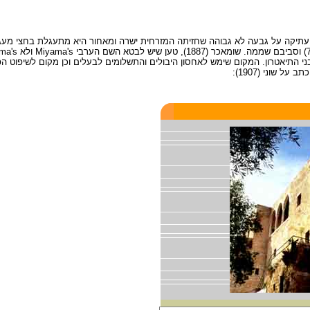
(1863) "חרבת מיאמאס – (Miamas .(Kh שרידי טירת עתיקה על גבעה לא גבוהה שחזיתה המזרחית ישרה ומאחור היא מ
בקתות מגורים תוך שימוש באבני התיאטרון. המקום שימש לאחסון היבולים והתשלומים לבעלים וכן מקום לש
ל שוני (1907):