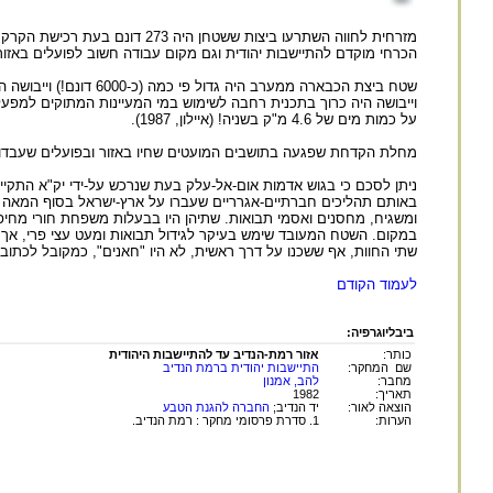
מזרחית לחווה השתרעו ביצות ששט
הכרחי מוקדם להתיישבות יהודית וגם מקום עבודה חשוב לפועלים באזור
על כמות מים של 4.6 מ"ק בשניה! (איילון, 1987).
מחלת הקדחת שפגעה בתושבים המועטים שחיו באזור ובפועלים שעבדו
במקום. השטח המעובד שימש בעיקר לגידול תבואות ומעט עצי פרי, אך ל
שתי החוות, אף ששכנו על דרך ראשית, לא היו "חאנים", כמקובל לכתוב.
לעמוד הקודם
ביבליוגרפיה:
כותר:
אזור רמת-הנדיב עד להתיישבות היהודית
שם המחקר:
התיישבות יהודית ברמת הנדיב
מחבר:
להב, אמנון
תאריך:
1982
הוצאה לאור:
יד הנדיב;
החברה להגנת הטבע
הערות:
1. סדרת פרסומי מחקר : רמת הנדיב.