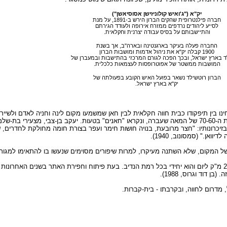
יק"א ("ג'ואיש קולוניזישן אסוסיאשן")
חברה פילנטרופית שהקים הברון הירש ב-1891, על מנת
לסייע ליהודים נרדפים ממזרח אירופה ולעודד הגירתם
והתיישבותם על בסיס עבודה יצרנית וחקלאית.
החברה פעלה בעיקר בארגנטינה ובארה"ב, אך בשנת
1900 קבלה יק"א את ניהול אדמות ומושבות הברון
ד בארץ ישראל, ובכך הפכה לגורם המרכזי בהתישבות ובמעברן של
המושבות ממשטר של אפוטרופסות לעצמאות כלכלית.
הברון רוטשילד נשאר בפועל האיש הקובע בפעולתה של
יק"א בארץ ישראל.
ניכר של מבני חצר חקלאיים הוקמו באיזור בנימינה כמו ברחבי א"י בשנות ה-70-60 של המאה שעברה, ונקראו "חאנים" בטעות. יעק
"א הפקידה באיזור ב-1913, תיאר את המקום בזיכרונותיו: "חצר מרובעת, בנויה חושות חימר ועפר בצורת חומה מח
ן." (סמסונוב, 1940).
 של המקום, שלא השתנה מעיקרו, למרות שיפורים מסוימים שנעשו בו להתאימו למגורי
בקרבת החווה נובע מעיין עין צור (נ.צ. 1456621735) שספיקתו כיום כ-25 מ"ק ליום והוא יחידי בכל רמת הנדיב. בעת פיתוח וחפירת 