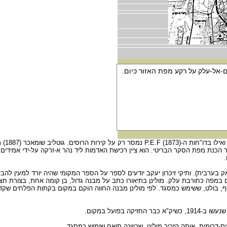
ויקטור גר
 לאחר הכנת מפת הסקר הבריטי. הוא ציין רכישת האדמות ליד נהר א-זרקה על-ידי אמיד
ערבית). ותיקי זיכרון יעקב יודעים לספר על הספר המקומי שהיה יורד למעין להבי
מנהג הימים ההם... הוא שוכן בנ.צ. 14562175 ומצוין כיום במפה כחורבת עלק. מולינן בתיאורו כתב על מבנה גדול, בן קו
ף, בולט, ששימש כמסגד. לפי מולינן מבנה החווה הוקם במקום בקתות הפלחים שקדמ
בפועל במקום.