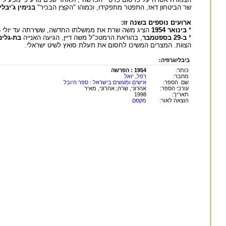
שר הביטחון דאז, התפטר מתפקידו, וכמוהו "הקצין הבכיר"
בנימין ג'יבלי
ארועים נוספים בשנה זו:
*
בינואר 1954
הציג משה שרת את ממשלתו החדשה, ששירתה עד יולי 1955. אז חזר
*
ב-29 בספטמבר
, בהוראת הרמטכ"ל משה דיין, הגיעה האנייה
בת-גלים
הצוות. המצרים המשיכו לחסום את תעלת סואץ לשיט ישראלי.
ביבליוגרפיה:
כותר:
1954 : הפרשה
מחבר:
רפל, יואל
שם הספר:
אישים ומעשים בישראל : ספר היובל
עורכי הספר:
אהרוני, שרה; אהרוני, מאיר
תאריך:
1998
הוצאה לאור:
מקסם