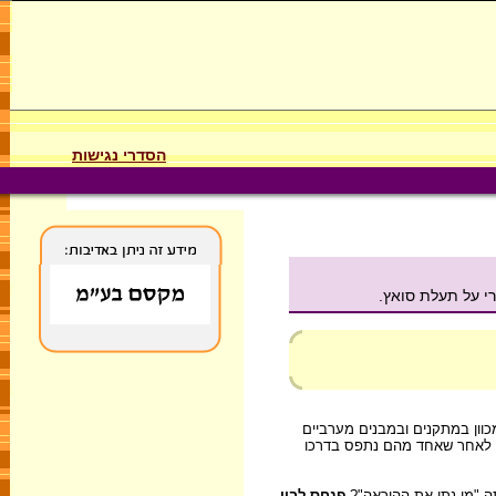
הסדרי נגישות
כוון במתקנים ובמבנים מערביים
ם. לצורך ביצוע פעולות החבלה גייס המודיעין הישראלי חוליה מקומית מצרית, אך 13 חבריה נלכדו לאחר שאחד מהם נתפס בדרכו
תה "מי נתן את ההוראה"?
פנחס לבון
,