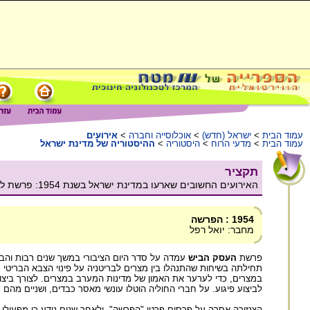
עמוד הבית
>
ישראל (חדש)
>
אוכלוסייה וחברה
>
אירועים
עמוד הבית
>
מדעי הרוח
>
היסטוריה
>
ההיסטוריה של מדינת ישראל
תקציר
האירועים החשובים שארעו במדינת ישראל בשנת 1954: פרשת לבון (פרשת עסק הביש במצרים)- הרעיון והתוצאות, על המאבק הישראלי והמצרי על תעלת סואץ.
1954 : הפרשה
מחבר: יואל רפל
פרשת
העסק הביש
עמדה על סדר היום הציבורי במשך שנים רבות והבי
תחילתה בשיחות שהתנהלו בין מצרים לבריטניה על פינוי הצבא הבריטי 
לביצוע פיגוע. על חברי החוליה הוטלו עונשי מאסר כבדים, ושניים מהם נד
הצנזורה אסרה על פרסום פרטי "הפרשה", ולאחר שנים נודע כי מפעילי ה