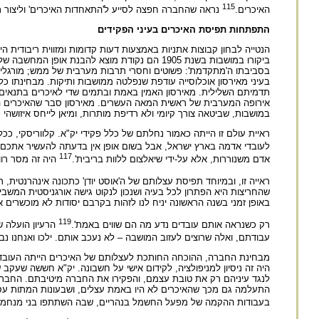
115
האיכרים.
נראה שהחברה חפצה לסייע ל'התאחדות האיכרים' וליצור 
התפתחות תפיסת האיכרים בעיני הפקידים
הנטייה לבחון קבוצות אתניות באמצעות דעות קדומות ומזווית ריבודית 
ביקורו במושבות בשנת 1905 הם נקודת מוצא להבנת
בסביבתו ה'מתקדמת': פשוטים וחסרי תרבות מערבית של ממש; מורגלים לעסק
בעיני מאירסון אוכלוסייה עודפת שנפלטה ממושבות ותיקות. מבחינתו 
תדמיתם השלילית. מאירסון האמין באמת ובתמים שדי לאיכרים בתנאים ד
אירופה המערבית של ראשית המאה העשרים. מאירסון סבר שהאיכרים התכ
במושבות, שביטאה צורך קיומי ולא רדיפת מותרות, ומיאן לייחס איזושהי
ראיית עולם זו הייתה כאמור נחלתם של כלל פקידי יק"א. קלווריסקי, ככ
לעובדי אדמה בארץ ישראל, אבל בשום אופן אין בדעתה להעשיר אתכם'.
117
אדם משנוררות, אלא על-ידי שיאלצום ללוות בריבית'.
היה זה מסר רוו
ראייה זו, ובמיוחד תפיסת עצלותם של ה'אוסט יודן' כתכונה אינהרנטית, 
שהחריצות היא הפתרון לכל בעיה ושנכון לנקוט גישה אורגניסטית המש
באופן זמני בשנה הראשונה יניח לנו לזהות בקרבם יסודות לא מוכשרים או
119
רק כשנראה אותם עובדים נדע מה הם שווים באמת'.
עבודתם, ואלה שרוצים לעזוב המושבה – לא נעכב אותם. ילכו ואנחנו נב
מבחינת החברה, ההוכחה החותכת לעצלותם של האיכרים הייתה העובדה 
היה זה ניסיון למניפולציה, לקידום אישי על חשבונה. יק"א חששה שע
לנגד עיניהם רק את טובת עצמם, והפקירו את החברה מיטיבתם. החבר
התעלמה גם מכך שהאיכרים לא היו באמת עצלים, ושבעונות המתות עסק
בעבודות ההקמה של מפעל החשמל בנהריים, שבה השתתפו בני מנחמיה, 