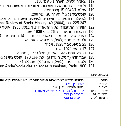
שאמה (לעיל, הערה 1), עמ' 158.
א' שייר, זכרונות של המושבות היהודיות והמסעות בארץ-ישראל ובסוריה, 1889-1883, תרגם א
אצ"מ 6542/1 15 (צרפתית).
קוסטיצקי (לעיל, הערה 6), עמ' 290.
onal Review of Social History, 49 (2004), pp. 225-247
הוועדה המתמדת של ההתאחדות, 4 במאי 1933, אוסף שרפמן.
מועצת ההתאחדות, 26 ביוני 1939, שם.
ראו למשל כמה מקרים לגבי כפר-תבור: 14 בספטמבר 1927, אכ"ת, מכל 2/22, מסמך 5; 30 בינואר 1936, שם, מכל 3/22, מסמך 29; 12 ביוני 1936, שם, מסמך 32.
זלטנרייך ומנור (לעיל, הערה 62), עמ' 74.
23 בספטמבר 1928, אכ"ת.
17 במאי 1921, שם.
21 באוגוסט 1925, אכ"ת, מכל 11/73, מס' 54.
עבר-הדני (לעיל, הערה 8), עמ' 170-166; קוסטיצקי (לעיל, הערה 6), עמ' 309-287.
זלטנרייך ומנור (לעיל, הערה 62), עמ' 74-73.
ses: Arche'ologie des sciences humaines, Paris 1966
ביבליוגרפיה:
כותר:
מפגשי תרבויות? מושבות הגליל התחתון בעיני פקידי יק"א ופיק"א:
מחבר:
זלטנרייך, יאיר
תאריך:
תמוז תשס"ו , גליון 120
שם כתב העת:
קתדרה לתולדות ארץ ישראל ויישובה
בעלי זכויות :
יד יצחק בן-צבי
הוצאה לאור:
יד יצחק בן-צבי