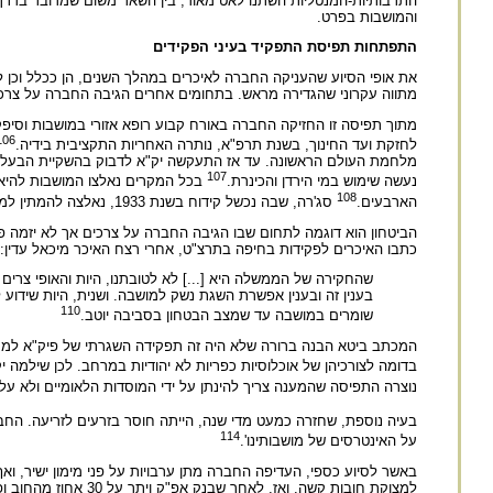
התרבותיות-המנטליות השתנו לאט מאוד, בין השאר משום שמדובר בדרך כ
והמושבות בפרט.
התפתחות תפיסת התפקיד בעיני הפקידים
את אופי הסיוע שהעניקה החברה לאיכרים במהלך השנים, הן ככלל וכן לפר
מתווה עקרוני שהגדירה מראש. בתחומים אחרים הגיבה החברה על צרכים
מתוך תפיסה זו החזיקה החברה באורח קבוע רופא אזורי במושבות וסיפק
106
לחזקת ועד החינוך, בשנת תרפ"א, נותרה האחריות התקציבית בידיה.
מלחמת העולם הראשונה. עד אז התעקשה יק"א לדבוק בהשקיית הבעל, א
107
נעשה שימוש במי הירדן והכינרת.
108
הארבעים.
סג'רה, שבה נכשל קידוח בשנת 1933, נאלצה להמתין למימון קידוח חדש עד לימי ה'סטלמנט'.
הביטחון הוא דוגמה לתחום שבו הגיבה החברה על צרכים אך לא יזמה פתר
כתבו האיכרים לפקידות בחיפה בתרצ"ט, אחרי רצח האיכר מיכאל עדין:
שהחקירה של הממשלה היא [...] לא לטובתנו, היות והאופי צרים 
בענין זה ובענין אפשרת השגת נשק למושבה. ושנית, היות שידוע 
110
שומרים במושבה עד שמצב הבטחון בסביבה יוטב.
המכתב ביטא הבנה ברורה שלא היה זה תפקידה השגרתי של פיק"א לממן ש
בדומה לצורכיהן של אוכלוסיות כפריות לא יהודיות במרחב. לכן שילמה יק"א עד 1906 דמי חסות לחמדי שהב, בריון בדווי שאיים ע
נוצרה התפיסה שהמענה צריך להינתן על ידי המוסדות הלאומיים ולא על י
בעיה נוספת, שחזרה כמעט מדי שנה, הייתה חוסר בזרעים לזריעה. החב
114
על האינטרסים של מושבותינו'.
באשר לסיוע כספי, העדיפה החברה מתן ערבויות על פני מימון ישיר, 