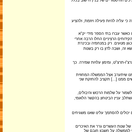
ם ההיסטוריים של בניין היישוב בכלל
כי עליה להיות פעילה ויוזמת, ולהציע
 כאשר עברו בתי הספר מידי יק"א
קידוחים הרציניים החלו הרבה אחרי
גון מטעים. רק במנחמיה ובכינרת
דיין מיאנה פיק"א לסייע למצפה בנושא זה, ושבה לדון בו רק בשנות
"ו-תרצ"ט, ומימון עלויות שמירה. כך
 ממנו שיתערב אצל הממשלה המחוזית
ים ממנו [...] תקציב להחזקת שני
שמור על שלמות הרכוש והיבולים,
לב עניין הביטחון בהקשר הלאומי,
 יכולים להסתמך עלינו שאנו משגיחים
 של שנות העשרים גרר את האיכרים
 לאחר שבנק אפ"ק ויתר על 30 אחוז מהחוב ופרש את יתרתו. ניאותה פיק"א לערוב להסדר, ובצעד יוצא דופן אף שילמה 1,000 לא"י לממשלה על חשבון חובם של