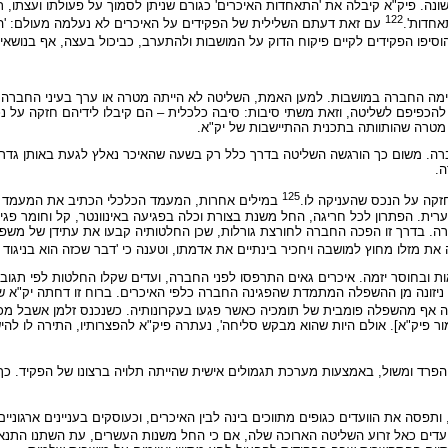
. פיק"א קיבלה את 'התאחדות האיכרים' כגורם שניתן לסמוך על פעולתו ועצתו, 
122
עם זאת דעתם השלילית של הפקידים על האיכרים לא נעלמה מעולם: 'הו
סיפו הפקידים לקיים פיקוח הדוק על המושבות ולהתערב, כביכול בעצה, אף בנושאים
ה החברה במושבות. למען האמת, השליטה לא הייתה מטרה או ערך בעיני החברה כי
הכפיפם לשליטה, וזאת משתי סיבות: סיבה כלכלית – הם קיבלו לידיהם חזקה על נכס
מטרה שהותוותה בתכנית ההתיישבות של יק"א.
משום כך הורגשה השליטה בדרך כלל רק בשעה שהאיכר נאלץ לגעת באותן גדרות, 
ה.
125
זקה על הנכס שהעניקה לו.
במילים אחרות, המעמד הכלכלי הכתיב את המעמד 
ית. הפתרון לכל חריגה, החל משנת בצורת וכלה בפגיעה באינוונטר, קל וחומר פגיע
חברה. בדרך זו הפכה החברה לחורצת גורלות, שכן החלטותיה קבעו את עתידן של משפ
ת מזלו מחוץ למושבה ויחכיר בינתיים את אדמתו, וטענה כי 'דבר שכזה הוא בניגוד 
ות ובחוסר יזמה. איכרים גאים התרפסו לפני החברה, ועדים שקלו החלטות לפי תג
ניזונה מן ההשפלה המתמדת שהפגינה החברה כלפי האיכרים. ברוח זו דחתה יק"א שת
 אף מהשפלה פומבית של תומכיה כאשר פגעו בעקרונותיה. כשנכנס זלמן אשבל מכ
ור פיק"א]. אולם היות שהוא מבקש סליחה', נעתרה פיק"א להפצרותיו, התירה לו לה
רד ומשול, באמצעות מערכת תגמולים אישית שהייתה תלויה ברצונו של הפקיד. כך נ
תפסה את הוועדים כגופים מתווכים בינה לבין האיכרים, וכעוסקים בעניינים ארגוניים 
דים כאל זרוע השליטה הארוכה שלה, אם כי החל משנות העשרים, עת השתנו התנ