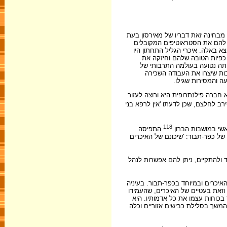
 מבחינה זאת דבריו של מאירסון בעת
, וייחס להם את הסטראוטיפים המקובלים
צא באלה. איכרי הגליל התחתון היו
כפיות הטובה שלהם וחיזקה את
יתה נטועה בעולמה התרבותי של
ות שיצרו את העבודה השכירה
ה והמסירות שגילו.
 חברה פילנתרופית היא ורוצה לעזור
ב לחלצם, שכן לדעתו 'אין לרפא בני
118
אשי במושבות הברון.
התפיסה
ל כפר-תבור: 'שיכונם של האיכרים
את קלווריסקי: 'אלה שרוצים לעבוד ולהתקיים, ניתן להם אפשרות לנהל
כרים ובמיוחד בכפר-תבור. בעיניה
וזאת בעטיים של האיכרים, שהעמידו
וחות עצמו את כל אדמותיו. היא
משך בסלילת כבישים אזוריים וכלה