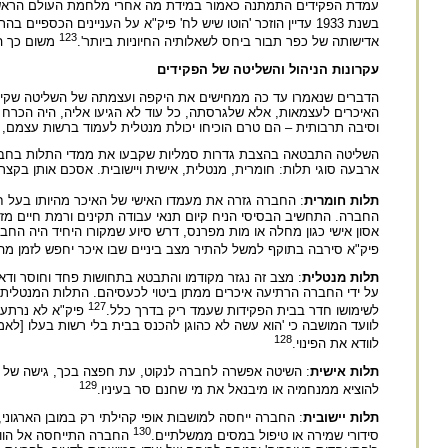
עמדת הפקידים התמתנה כאמור במידת מה אחרי מלחמת העולם הראשונה
בשנת 1933 עדיין הוזכר 'הוטו שיש לח' פיק"א על העניינים הכספיים בהתאחדות'.
123
אדישותה של כפר תבור ביחס לשאלותיה החיוניות ביותר'.
משום כך הו
עקרונות הניהול והשליטה של הפקידים
הדברים שנאמרו עד כה ממחישים את היקפה ועצמתה של השליטה שקיימ
האיכרים לעצמאות, אלא שלגרסתה, כל עוד לא הגיעו אליה, היה הכרח ל
וסיבה תרבותית – הם טרם הוכיחו יכולת מנטלית לעמוד ברשות עצמם, 
השליטה התבטאה בהצבת גדרות סמליות שקבעו את ממדי התלות בחברה. 
ארבעה סוגי תלות: חומרית, מנטלית, אישית ויישובית. אסכם אותן בקצר
תלות חומרית
: החברה גזרה את מעמדו האישי של האיכר מהיותו בעל ח
החברה. התחשיב הבסיסי הניח קיום תנאי עבודה תקינים ורמת חיים מזער
אסון אישי כגון מחלה או מות מפרנס, דרש סיוע שמקורו היחיד היה ה
פיק"א סירבה בתוקף למשל להתיר מצב ביניים שבו איכר יחפש לזמן מה א
תלות מנטלית
: מצב זה נגזר מקודמו והתבטא בתחושות פחד וחוסר ודא
על ידי החברה הרתיעה איכרים ממתן ביטוי לכעסיהם. התלות המנטלית 
127
לשימושו חדר בבית הפקידות שעמד ריק בדרך כלל.
פיק"א לא נרתעה
לוועד המושבה כי 'הוא עשה לא כהוגן להכנס בבית בלי רשות בעלו [לאמ
128
לוודא את הפינוי.
תלות אישית
: השיטה אפשרה לחברה לנקוט, עת חפצה בכך, גישה של הפ
129
להוציא ממנחמיה או מיבנאל את מי שחנם סר בעיניו.
תלות יישובית
: החברה ייחסה למושבות אופי קהילתי רק במובן הארגוני, ו
130
סידורי שמירה או טיפול במסים ממשלתיים.
החברה התייחסה אל הווע