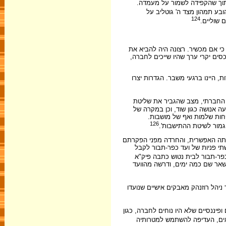
תוך שהקפידה לשמור על מעמדה.
בע תמהון מצד ה' גוטליב על
124
 שוליים.
 אם מכשיר. רצונה היה להביא את
ים יקרי ערך שהיו שייכים לחברה,
היינו ברגעי משבר. הגדרות יצרו
החברתי, מצב שהגביר את שליטת
ה אנושה כגון שוד, וכן במקרה של
חות שלמות ואף של מושבות.
126
גמור לשיטת ההתישבות'.
ובתה האפשרית, והחרדה מפני הפקרתם
י פניות של ועד כפר-תבור לקבל
פר-תבור לבית נטוש כתבה פיק"א
ישאר שם כמה ימים, ודרשה מהוועד
יהל רוזנהק מאבקים אישיים שנועדו
ופיננסיים שלא היו נוחים לחברה, כגון
אים, העדיפה להשתמש למטרותיה