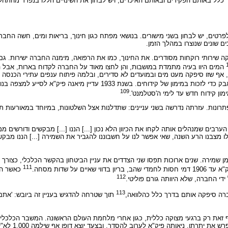
לל באותם הפקידים ובאותם האיכרים, ויש לבחון את השינויים הללו בנפרד מהתהליכי
טים, יש לבחון בשני מישורים. בנושאי מפתח כגון חינוך, בריאות ומים, חשה החברה 
 שונים שנוצרו במהלך הזמן.
ה שירותי רוקחות מסודרים. את החינוך, כמו את הרפואה, מימנה החברה ישירות. גם
המים היוו בעיה מתמדת במושבות, והן לחצו מאוד על החברה לקדוח בארות, אבל ה
ף שזו סיפקה מעט מים ובמועדים לא סדירים, ובלמה פיתוח ענפים עתירי הכנסה כ
בכל המקרים נאלצו המושבות להיאבק כדי לזכות במימון של קידוחים. בשנת 1933 ע
109
ונות. עזרתה נדרשה בשני עניינים: שתדלנות אצל השלטונות, במיוחד במאורעות תרצ
הערבים שמנהלים אותה לקחו את הכיוון הלא נכון [...] הננו [...] מבקשים ודורשים
לו מצבנו הרע השנה, שאי אפשר לנו על חשבוננו להגביר את השמירה [...] הננו מבקש
מירה. שנים ארוכות תפסו שני הצדדים את עניין הביטחון בהקשר הכלכלי, כצורך ל
111
ל שדות מסחה.
כאשר השת
112
די החברה, שלא היוותה גורם פוליטי.
113
רה סיפקה אותם בדרך כלל כהלוואה,
תוך שטרחה להדגיש בעניין זה ביובש: 'אתם
ואף זאת רק ברגעי מצוקה כללית, כגון אחרי מלחמת העולם הראשונה. המשבר הכלכלי
למצוקת חובות קשה. ואז,