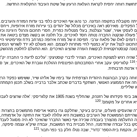
תחושת רווחה יחסית לקראת העלאת הרעיון של שיטת העיבוד החקלאית החדשה.
הייתה מקובלת בתקופה הנדונה. כך נהגו אף האיכרים כלפי בני עדות המזרח והערבים.
 אופן המחשבה של הפקידים. מאירסון ראה באיכרים מכלול של יהודים בני עיירות מזרח אירופיות
י אוויר, 'שנור' ונצלנות; בעלי מנטליות כפרית, חסרי תחכום והרגלי היגיינה וכיו
כל פעולה שנקטה החברה נטתה חסד לאיכרים, וכל תלונה או בקשה מצדם ביטאה את 
ומים לאלו של פלאח ערבי. תפיסה זו של מזרח אירופה כמרחב נידח ופרימיטיווי הי
וונו לנצל את יק"א כמנוף לחיי מותרות לעצמם. הוא מעולם לא ירד לשורשי הנסיב
 כוונה קונסטרוקטיווית לבקשות העזרה שהציגו האיכרים. הוא התעלם לחלוטין מההשקע
ל שהיה רגיש למצוקת האיכרים, הצהיר לדברי קוסטיצקי: 'עליכם לדעת כי החברה יק"א
116
קלווריסקי עקב אחרי הסתבכותם הפיננסית ההולכת וגוברת של האיכרים, אך סיר
י אדנות תרבותית.
רווחה בקרב הבורגנות היהודית הצרפתית עוד בימיו של אליהו שייר, ששימש כפקיד הר
ביחה את הממוצע האנושי, השתקף בדברים שכתב אלבר ברבייה בשלב תכנון הקמתה ש
 שליליים.
הרעיון הועלה שוב בימי פקידותו של רוזנהק, שהחליף בשנת 1905 
120
יא אחרים על מקומם'.
שהעסיקו פועלים, ערבים בעיקר, שחלקם גרו בתנאי אריסות מתמשכים בחצרות האי
קב שהייתם הממושכת של הערבים במושבות היא עלולה לאבד את החזקה על אדמותיה, 
ה התעלמה מהצורך בעבודה שכירה אף כאשר התברר שהאיכר לא היה מסוגל לעבד בכ
ו בכל עבודה שהזדמנה, החל מבניית בתי המושבות, עבודה שיק"א עצמה סיפקה, ה
121
והקמת בית-הספר 'כדורי', שבה נטלו חלק בני כפר-תבור.