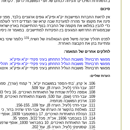
ב'התאחדות האיכרים' והניחה לכוחם של ועדי המושבות לדעוך. לקראת 
סיכום
אין לראות החברות המיישבות יק"א ופיק"א גופים ארגוניים בלבד, מפני 
פינה את מקומו עד מהרה למערכת שבה קראו שני הצדדים דרור לעולמם 
כדי להבין במלואו את מקומה של החברה בנוף ההתיישבות בארץ-ישראל 
שבמסגרתו התרחשו המגעים בין הפקידות למתיישבים. במאמר זה ניסיתי
131
לפנינו תהליך שכינה מישל פוקו הגנאלוגיה של השיח,
כלומר שינוי בא
ומתייגת בהן את הקבוצה האחרת.
לחלקים אחרים של המאמר:
מפגשי תרבויות? מושבות הגליל התחתון בעיני פקידי יק"א ופיק"א:
מפגשי תרבויות? מושבות הגליל התחתון בעיני פקידי יק"א ופיק"א: תהלי
מפגשי תרבויות? מושבות הגליל התחתון בעיני פקידי יק"א ופיק"א: אינטרפטציות של מ
הערות שוליים:
א' קרון, 'בתי-הספר במושבות יק"א', ד' קמחי (עורך), ספ
עבר-הדני (לעיל, הערה 8), עמ' 509.
אספה כללית שנתית של התאחדות האיכרים, 16 ביולי 1933, אוסף שרפמן; עבר-הדני (שם), עמ' 600.
עבר-הדני (שם), עמ' 530; מועצת התאחדות האיכרים, 28 בדצמבר 1944, אוסף שרפמן.
ארכיון המושבה מנחמיה.
עבר-הדני (לעיל, הערה 8), עמ' 109, 156-155.
מאלפת בהקשר זה הערתו של עבר-הדני ש'היה ברור, כי אין
הנהלת התאחדות האיכרים, 17 בספטמבר 1939, אוסף שרפמן.
13 בנובמבר 1936, אכ"ת, מכל 3/22, מסמך 35.
ועד התאחדות האיכרים, 10 בפברואר 1930, אוסף שרפמן.
קוסטיצקי (לעיל, הערה 6), עמ' 202.