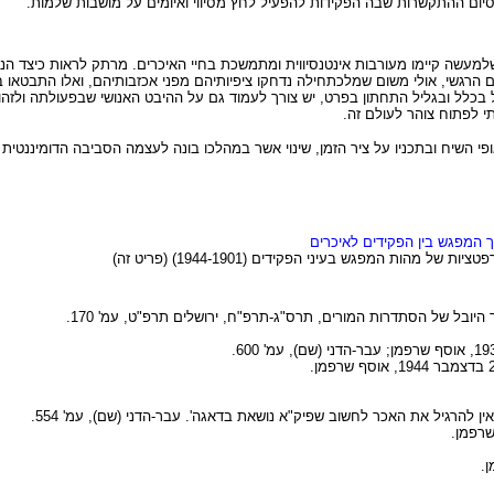
סיום ההתקשרות שבה הפקידות להפעיל לחץ מסיווי ואיומים על מושבות שלמות.
שלמעשה קיימו מעורבות אינטנסיווית ומתמשכת בחיי האיכרים. מרתק לראות כיצד הניס
הרגשי, אולי משום שמלכתחילה נדחקו ציפיותיהם מפני אכזבותיהם, ואלו התבטאו 
בכלל ובגליל התחתון בפרט, יש צורך לעמוד גם על ההיבט האנושי שבפעולתה ולזהו
 לפתוח צוהר לעולם זה.
ופי השיח ובתכניו על ציר הזמן, שינוי אשר במהלכו בונה לעצמה הסביבה הדומיננטית 
ך המפגש בין הפקידים לאיכרים
הות המפגש בעיני הפקידים (1944-1901) (פריט זה)
ר היובל של הסתדרות המורים, תרס"ג-תרפ"ח, ירושלים תרפ"ט, עמ' 170.
 להרגיל את האכר לחשוב שפיק"א נושאת בדאגה'. עבר-הדני (שם), עמ' 554.