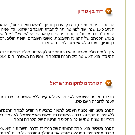
דוד בן-גוריון
ההיסטוריונים מכתירים, ובצדק, את בן-גוריון כ"פלשתינוצנטריסט", כ
הנהיג כ-15 שנה. עוד לפני שהייתה ל"חברת העובדים" שהוא ייסד 
הקמת "חברת אניות". היסטוריונים שיבדקו את שורשי "אל-על" ו"צים" של י
בערש הקמתם של התנועה הקיבוצית, מושבי העובדים, קופת-חולים, "סולל
בן-גוריון, במטרה לשמש מסד למדינה שתקום.
אכן, לימים חלק מארגונים אלו הסתאב וחלק התנוון. אולם בבואנו לבדוק
המייסד. הוא האיש שהוביל חברה וולונטרית, שאין בה משטרה, חוק, אמ
הגורמים לתקומת ישראל
סיפור התקומה הישראלי לא יכול היה להתקיים ללא שלושה גורמים. הגו
קטנה לדוברת העם כולו.
הגורם השני הוא נכונות העמים לתמוך בתביעת היהודים למרות התנגדות
ללגיטימיות חרף העובדה שהיהודים היו מיעוט בארץ-ישראל ולא עמדו ב
ממדינות שונות שסייעו לה בתקופות קריטיות של מלחמה ומצור.
הגורם השלישי הוא יצירת התשתית של המדינה בדרך. תשתית זו היא ש
חברה ממלכתית. המנהיג שהוביל את המהלך המורכב של בניית "מדינה בד