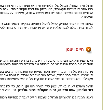
הרצל היה המחולל הגדול של הלאומיות היהודית המודרנית. הוא ניחן בא
בזה אחר זה לאייטם תקשורתי, הוא ריתק את דעת הקהל היהודי. עלה בידו 
הציוניים וטיפוח נושאים מסעירים כמו פרשת אוגנדה, מעידים על גאוניו
המספרי.
לערוך ברית מילה לבנו, שלא ידע אידיש או עברית, שהתייחס בזרות לסי
חיים ויצמן
חיים ויצמן הוא אבי הציונות הסינטטית, זו שמיזגה בין רעיון הציונות המדי
המדינה היה הכרת אומות העולם בזכותם של היהודים לריבונות בארץ-יש
פי שבעה. כאשר פרץ המרד, עמדה מול הערבים עובדה מוגמרת של יישוב יה
מקבילה, פלשתינאית, וכי שני העמים נאבקים על מימוש לאומיותם באו
הרצל מעולם לא חי בארץ, ויצמן עלה לארץ והוא זקן וחולה, כדי להיבחר
דוד וולפסון, אוטו וורבודג, נחום סוקולוב ונחום גולדמן
. גם, מנהיגי 
ראשון המנהיגים הלאומיים הגדולים שצמח והגיע לעמדת מנהיגות מכוח פעי