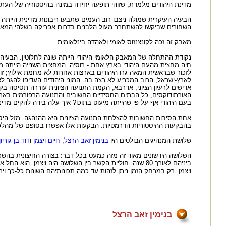
מדינת היהודים מלמדת, שזוהי תופעה יחידה במינה בהיסטוריה של העת
הבעיה העיקרית שמולה ניצבו רוב העמים שתבעו ריבונות מדינית היי
השחורים שביקשו להשתחרר מעול הלבנים בדרום אפריקה בשלהי המאה,
מאבק זה זכה לקונצנזוס לאומי ולאהדה בינלאומית.
נקודת ההתחלה של המאבק הלאומי היהודי הייתה שונה לחלוטין. הבעיה 
לזכור שבראשית המאה גרו היהודים בארצות אחרות לא מחמת אילוץ; זו ה
לארץ-ישראל, הרוב המכריע לא רצה בה. המוני היהודים העדיפו להגר ל
אדישים לרעיון הציוני, אדרבא, הקמת התנועה הציונית עוררה תסיסה בק
האורתודוקסים, כל הבתים החסידיים החשובים והתנועה הרפורמית בארה"ב.
בעם היהודי אף-על-פי שהייתה מיעוט בתוכו? איך עלה בידה להקים מדינ
אחת הסיבות החשובות להצלחת התנועה הציונית היא ההנהגה. מזל היסט
בהבקעות ההיסטוריות הדרמטיות. הבקעות אלו אפשרו בסופם של מהלכ
שלושת המנהיגים הבולטים היו
בנימין זאב הרצל
,
חיים ויצמן
ו
דוד בן-גוריון
השלושה היו שונים מאוד זה מזה כמעט בכל דבר: בצורה החיצונית בהשכל
ביניהם לאורך 80 שנה. חוליית הקשר בין השלושה היה ויצמן. ה
ויצמן. רק במרחק הזמן ניתן לזהות עד כמה תכונותיהם השונות כל-כך ו
בנימין זאב הרצל