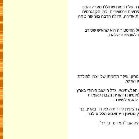
ורה של דרמות שחוללו סערה והפכו
ועים וירטואוזיים, כמו הקונגרסים
ית אדירה, גדולה הרבה משיעור כוחה
 היהודי. האירוניה של ההיסטוריה היא שהאיש שסירב
 בלאומיותם שלהם.
גוריון. עיקר תרומתו של ויצמן להולדת
 האישי.
מהלך 19 השנים שבין הצהרת בלפור ועד פרוץ המרד הפלשתינאי, גדל היישוב היהודי בארץ
ומיות היהודית ניצבת לאומיות
 להגיע לפשרה.
ציונית לדורותיה לא חיו בארץ, כך
 סטיפן וייז
ואבא הלל סילבר
.
היה אבי "המדינה בדרך".