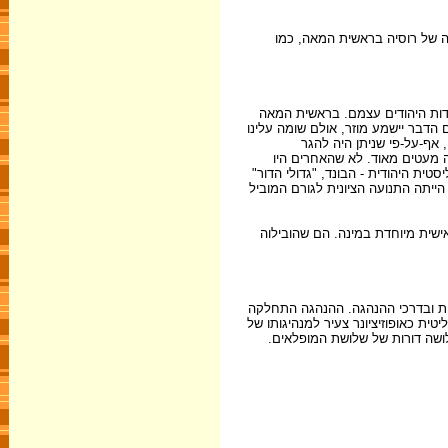
ה של רוסיה בראשית המאה, כמו
גדות היהודים עצמם. בראשית המאה
תה מפוזרת בעשרות ארצות בחמש יבשות. בארץ-ישראל גרו רק 0.5% מכלל היהודים. היום הדבר יישמע מוזר, אולם שומה עלינו
 אף-על-פי שניתן היה להגר
ה מעטים מאוד. לא שהאחרים היו
ית היהודית - הבונד, "גדולי הדור"
הייתה התנועה הציונית לגורם המוביל
ישית מיוחדת במינה. הם שהובילוה
רתית ובדרכי ההנהגה. ההנהגה התחלקה
פוליטית כאופוזיציונר צעיר למנהיגותו של
לושה דורות של שלושת המופלאים.