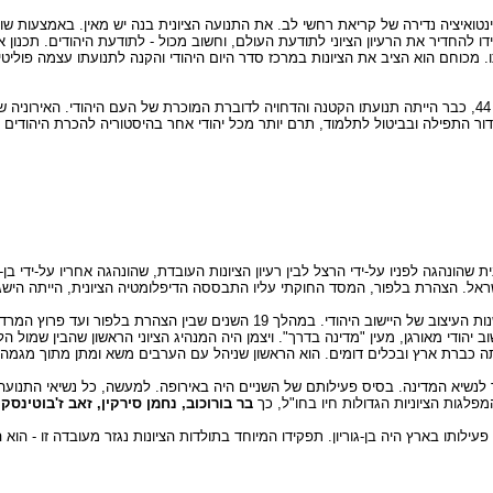
ינטואיציה נדירה של קריאת רחשי לב. את התנועה הציונית בנה יש מאין. באמצעות ש
להחדיר את הרעיון הציוני לתודעת העולם, וחשוב מכול - לתודעת היהודים. תכנון איר
תו. מכוחם הוא הציב את הציונות במרכז סדר היום היהודי והקנה לתנועתו עצמה פוליט
שמונה שנים בלבד הספיק הרצל לפעול בתנועה שהקים. כשמת והוא בן 44, כבר הייתה תנועתו הקטנה והדחויה לדוברת המוכרת של העם
דור התפילה ובביטול לתלמוד, תרם יותר מכל יהודי אחר בהיסטוריה להכרת היהודים
נית שהונהגה לפניו על-ידי הרצל לבין רעיון הציונות העובדת, שהונהגה אחריו על-ידי בן-
ראל. הצהרת בלפור, המסד החוקתי עליו התבססה הדיפלומטיה הציונית, הייתה הישגו
מדיניותו השקולה והחכמה הייתה הסוד שמיתן את התנגדות הערבים בשנות העיצוב של היישוב היהודי. ב
ודי מאורגן, מעין "מדינה בדרך". ויצמן היה המנהיג הציוני הראשון שהבין שמול הלא
תה כברת ארץ ובכלים דומים. הוא הראשון שניהל עם הערבים משא ומתן מתוך מגמה
 לנשיא המדינה. בסיס פעילותם של השניים היה באירופה. למעשה, כל נשיאי התנועה ה
המפלגות הציוניות הגדולות חיו בחו"ל, כך
בר בורוכוב, נחמן סירקין, זאב ז'בוטינסקי,
לותו בארץ היה בן-גוריון. תפקידו המיוחד בתולדות הציונות נגזר מעובדה זו - הוא 