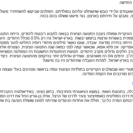
 החדשה.
תה שעבודם על-ידי כובש שהשתלט עליהם במולדתם. הפולנים שביקשו להשתחרר מעול
 נאבקו על חירותם בארצם, נגד מיעוט ששלט בהם בכוח.
העיקרית שמולה ניצבה התנועה הציונית בבואה לתבוע ריבונות ליהודים, הייתה התנ
חיה מחצית מהעם היהודי בארץ אחת - רוסיה. המחצית השנייה היי
ייתה בחירה מודעת. עובדה, שגם כאשר מיליונים מיהודי רוסיה החליטו להגר ממנה,
אמריקה. אין פלא אפוא, שכאשר קמה לפני כמאה שנה התנועה הציונית, הצטרפו אלי
רב חלקים גדולים מקרב היהודים. תנועות ההתנגדות החשובות היו המפלגה הסוציאליסט
 זרמים אלו היו מאורגנים, עשירים וגדולים יותר בהיקפם מהתנועה הציונית. כיצד 
ה בארץ-ישראל, למרות העובדה שהיהודים היו בה מיעוט?
ורי הוא שבשלבים הקריטיים בתולדות הציונות עמדו בראשה מנהיגים בעלי עוצמה א
ים מורכבים את הקמת המדינה.
.
ה, בתכונות האופי, במוצא הגיאוגרפי והתרבותי, בחזון הציוני, באידיאולוגיה החב
וא החל את דרכו הפוליטית כאופוזיציונר צעיר לדרכו של הרצל, ואילו בן-גוריון החל את דרכו ה
יריבותם המרה כל-כך, חוללו את אחדות הניגודים שהייתה למעין שושלת הנהגה בת ש