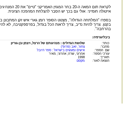
לקראת תום המא
אייטולה חומייני. אולי גם בכך יש הסבר להצלחת המהפכה הציונית.
בספרו "המלתחה הגדולה", מצטט הסופר רומן גארי איש זקן המתבונן בעו
בקטן. צריך להיות נדיב, צריך לראות הכל בגדול, בפרספקטיבה, לא לה
בהרחבה".
ביבליוגרפיה:
כותר:
שלושת הגדולים : מנהיגותם של הרצל, ויצמן ובן-גוריון
מחבר:
צחור, זאב (פרופ')
שם הספר:
אישים ומעשים בישראל : ספר היובל
עורכי הספר:
אהרוני, שרה; אהרוני, מאיר
תאריך:
1998
הוצאה לאור:
מקסם
הוצאת