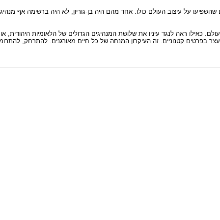
ה ה-20 בחר המגזין האמריקני "טיים" את 20 המנהיגים שהשפיעו על עיצוב העולם כולו. אחד מהם היה בן-גוריון, לא היה 
לם. כאילו ראה לנגד עיניו את שלושת המנהיגים הגדולים של הלאומיות היהודית, או
יעצר בפרטים קטנוניים. זה העיקרון המנחה של כל חיים מאורגנים. להתרחק, להתרו
 מקסם בע"מ, רחוב כלנית 4 כפר סבא, 7429531 - 09