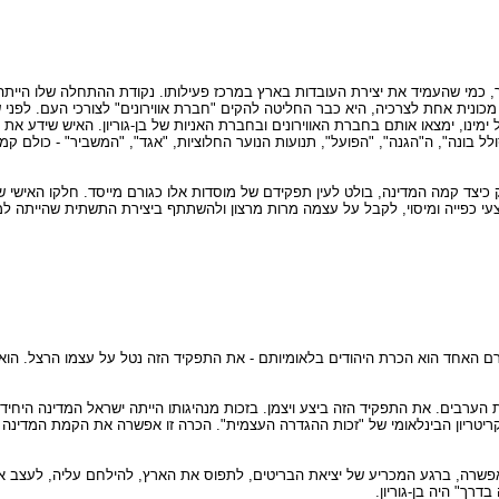
לומר, כמי שהעמיד את יצירת העובדות בארץ במרכז פעילותו. נקודת ההתחלה שלו היי
אפילו מכונית אחת לצרכיה, היא כבר החליטה להקים "חברת אווירונים" לצורכי העם. לפני 
מינו, ימצאו אותם בחברת האווירונים ובחברת האניות של בן-גוריון. האיש שידע את סו
 בונה", ה"הגנה", "הפועל", תנועות הנוער החלוציות, "אגד", "המשביר" - כולם ק
 כיצד קמה המדינה, בולט לעין תפקידם של מוסדות אלו כגורם מייסד. חלקו האישי של
צעי כפייה ומיסוי, לקבל על עצמה מרות מרצון ולהשתתף ביצירת התשתית שהייתה ל
רם האחד הוא הכרת היהודים בלאומיותם - את התפקיד הזה נטל על עצמו הרצל. הוא 
 הערבים. את התפקיד הזה ביצע ויצמן. בזכות מנהיגותו הייתה ישראל המדינה היח
קריטריון הבינלאומי של "זכות ההגדרה העצמית". הכרה זו אפשרה את הקמת המדינה 
אפשרה, ברגע המכריע של יציאת הבריטים, לתפוס את הארץ, להילחם עליה, לעצב א
רך" היה בן-גוריון.