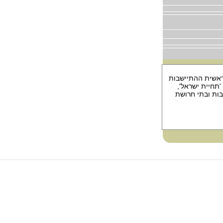
בראשית ההתיישבות
 אגודת 'תחיית ישראל',
ות ובתי חרושת