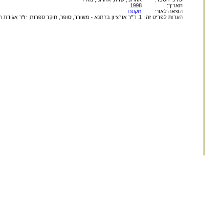
תאריך:
1998
הוצאה לאור:
מקסם
הערות לפריט זה:
1. ד''ר אורציון ברתנא - משורר, סופר, חוקר ספרות, יו''ר אגודת הסופרים בישראל.
הוצאת
החומר במאגר זה הינו
לשימוש פרטי ולשימושם ש