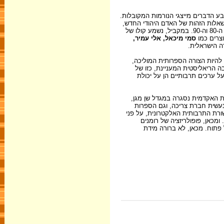
. ממורדים ומחדשים הם נעשים מטבע הדברים מייצגי הנורמות המקובלות.
שאלות הזהות של האדם היהודי החדש,
שהעמידה הסיפורת של ההשכלה העברית, עדיין לא מצאו תשובה, ואותן שאלות בנות מאתים שנה, בגלגולן החדש, חוזרות ומופיעות אצל המספרים של שנות ה-80 וה-90. במקביל, נשמע קולו של
וצרים כמו
סמי מיכאל, אלי עמיר,
ה הישראלית.
 להיות הצורה הספרותית המוליכה,
 הריאליסטית המעניינת, כזו של
ל ערכים תרבותיים הן על יכולת
ן בפן האקדמי שלה הן בפן העיתונאי. המערכת האקדמית נסגרה במגדל שן מגן,
נעשית חברת צריכה, וגם הספרות
ורת התרבותית האלקטרונית, על פני
מכאן, פופולריזציה של רומנים
פתוח. מכאן, לא ברורה מידת