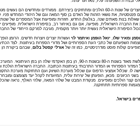
לי ובמידת השפעתה עליו, מאז ועד עתה.
גם הפרוזה הישראלית נעשית רבת קולות מסוף שנות ה-70. כמעט כל היוצרים של שנות ה-60 הולכים ומתחזקים ביצירתם
 פנטסטיות, את נושאי הזהות של האדם בן סוף המאה וגם של היהודי המחדש פניו. 
 את החברה הישראלית, מופיעה, אם גם באיחור רב, בסיפורת הישראלית. מופיעים י
ול הסיפורת הישראלית נעשית יותר ויותר מקומית, מגיבה למרקם הייחודי של החבר
וסמן
ו
מאיר שלו
,
יואל הופמן
ו
איתמר לוי
ועשרות יוצרים ויוצרות חדשים. הרומן הופך
צמות השפעתם של כתבי העת הספרותיים ושל מדורי הספרות בעיתונות. לצד הכתיבה
פיעים קולות פוסט מודרניסטיים, כמו זה של
אורלי קסטל בלום
, שבהם ביקורת הן ע
הביקורת הספרותית, שעשרות שנים הנחתה והציגה כיוונים בספרות, נחלשת מאוד בשנות ה-80 ובשנות ה-90, ה
ל המדור הספרותי או המדור התרבותי בעיתונות הכתובה. החברה הישראלית הולכת ו
דרישה לו. שכלול אמצעי הדפוס עם שכלול מערכת השיווק ועם התחזקות מערכת התקש
 הכיוונים: מכאן, הופעתן של יצירות עלית, המיועדות לקהל יעד מצומצם ומובחר. ו
הם קצר הולכים ומופיעים. מנקודת המבט של שלהי המאה, שלהי האלף, נראה שהכל 
מגמות ספרותיות תתחזקנה.
פרים בישראל.