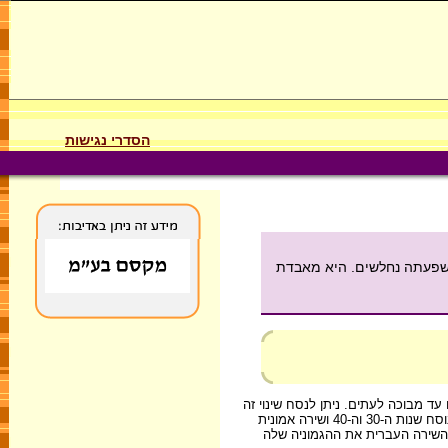
הסדרי נגישות
ולה הציבורי והשפעתה נחלשים. היא מאבדת
ים עד מבוכה לעתים. ניתן לנסח שינוי זה
כך: מספר כותבי השירה גדל, בעוד מספר קוראיה קטן. הגיוון במגמותיה גדל. לצד ממשיכים של המסורת הקיומית משנות ה-50, מופיעה שירה פיגורטיבית בנוסח שנות ה-30 וה-40 ושירה אמונית
 השירה העברית את ההגמוניה שלה