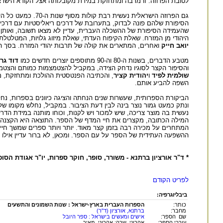
לטובת הפרוזה. זו מרבה ומתחזקת במידת מקובלותה אצל הקורא הישרא
הסיפורת שלהם פונה לבדוק, בתערובת של דרכים ריאליסטיות עם דרכים
היהודי מן המזרח. שאלת הקיפוח העדתי, שאלת מיזוג גלויות, המטלטלת
יואב חייק
ואחרים, המתארים את קולה של תרבות יהודי המזרח. בסך הכ
מטבע הדברים, בשנות ה-80 וה-90 מתוספים יוצרים חדשים כמו
דוד גר
והסיפור הקצר לסוגיו נדחק הצידה, במקביל להצטמצמות כמותם והצטמ
שולמית לפיד
ו
יהודית קציר
, והכתיבה הפנטסטית ההולכת ומתחזקת, מו
השפה להביע אותם.
ונתק כמעט גמור נוצר בינה לבין דעת הציבור. במקביל, נחלש מקומו ש
נעשית בה מוצר צריכה, שיש למכור ויש לקנות, וכוחו מותנה במידת ה
המילה הכתובה, מקצרים את חיי המדף של הספר. התוצאה היא הקצנה בשני
המתחרים על מכירה רבה בזמן קצר מאוד. יותר ויותר ספרים שמשך חיי
ההשפעה העתידית של הספר על עם הספר. ומכאן, לא ברור עדיין אילו 
* ד"ר אורציון ברתנא - משורר, סופר, חוקר ספרות, יו"ר אגודת הסו
לפריט הקודם
ביבליוגרפיה:
כותר:
הספרות העברית בארץ-ישראל : שנות השמונים והתשעים
מחבר:
ברתנא, אורציון (ד"ר)
שם הספר:
אישים ומעשים בישראל : ספר היובל
עורכי הספר:
אהרוני, שרה; אהרוני, מאיר