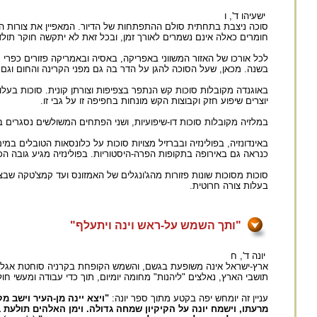
ישעיהו ד', ו
סוכה ניצבת בתחתית סולם ההתפתחות של הדיור. המאפיין את צורות הדי
חומרים כאלה אינם נשמרים לאורך זמן, ובכל זאת לא יתקשה חוקר תולדות 
בשנה. מכאן, שעל הסוכה להגן על הדר בה גם מפני הקרינה והחום וגם
באוגנדה מקובלות סוכות קש הנתפר בצפיפות וצורתן קונית. סוכות בעלו
יוצרים שיפוע חזק וקבוצות הקש מונחות בחפיפה זו על גבי זו.
במלזיה מקובלות סוכות דו-שיפועיות, ושני הפתחים המשולשים נסגרים בק
באינדונזיה, בפולינזיה ובברזיל מצויות סוכות על כלונסאות הטובלים במ
כנראה גם באירופה בתקופות הפרה-היסטוריות. בפולינזיה מגיע גובה ה
סוכות מסוכות שונות פזורות מהג'ונגלים של האמזונס ועד קמצ'טקה שבצפ
בעלות צורה חרוטית.
"ותך השמש על-ראש וינה ויתעלף"
יונה ד', ח
ארץ-ישראל אינה משופעת בגשם, והשמש הקופחת בקרניה סוחטת אגלי זי
תושבי הארץ, נאלצים "ליהנות" מחומה יומיום, תוך כדי עבודה ומעשי ח
עניין זה יומחש יפה בקטע מתוך ספר יונה:
"ויצא יינה מן-העיר וישב מ
מרעתו, וישמח יונה על הקיקיון שמחה גדולה. וימן האלהים תולעת 