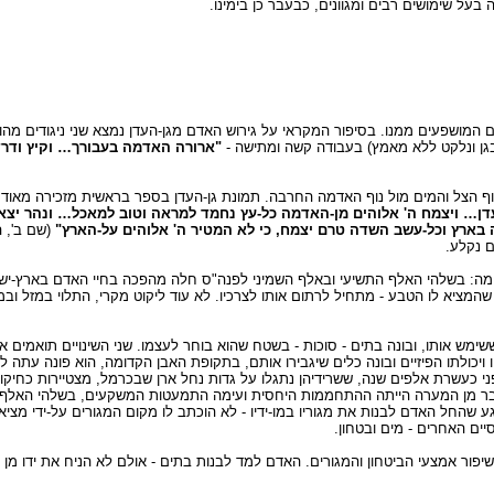
על שימושים רבים ומגוונים, כבעבר כן בימינו.
המושפעים ממנו. בסיפור המקראי על גירוש האדם מגן-העדן נמצא שני ניגודים מהותי
בגן ונלקט ללא מאמץ) בעבודה קשה ומתישה -
"ארורה האדמה בעבורך… וקיץ ודר
; נוף הצל והמים מול נוף האדמה החרבה. תמונת גן-העדן בספר בראשית מזכירה מאוד 
בעדן… ויצמח ה' אלוהים מן-האדמה כל-עץ נחמד למראה וטוב למאכל… ונהר יצא
 בארץ וכל-עשב השדה טרם יצמח, כי לא המטיר ה' אלוהים על-הארץ"
(שם ב', 
ם נקלע.
ה: בשלהי האלף התשיעי ובאלף השמיני לפנה"ס חלה מהפכה בחיי האדם בארץ-ישרא
ציא לו הטבע - מתחיל לרתום אותו לצרכיו. לא עוד ליקוט מקרי, התלוי במזל ו
ימש אותו, ובונה בתים - סוכות - בשטח שהוא בוחר לעצמו. שני השינויים תואמים 
יכולתו הפיזיים ובונה כלים שיגבירו אותם, בתקופת האבן הקדומה, הוא פונה עתה 
ני כעשרת אלפים שנה, ששרידיהן נתגלו על גדות נחל ארן שבכרמל, מצטיירות כחיקוי 
עבר מן המערה הייתה ההתחממות היחסית ועימה התמעטות המשקעים, בשלהי האלף 
 שהחל האדם לבנות את מגוריו במו-ידיו - לא הוכתב לו מקום המגורים על-ידי מצי
יים האחרים - מים ובטחון.
יפור אמצעי הביטחון והמגורים. האדם למד לבנות בתים - אולם לא הניח את ידו מן 