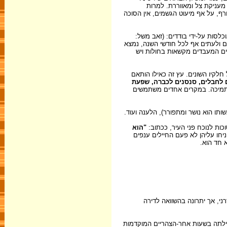
מעניקת צל ומאווררת. למרות
ורף, על אף מיעוט הגשמים, אין הסוכה
לסות על-ידי בודדים: (זאב משל:
רים עונתיים ולעתים אף לכל חודשי השנה, נמצא
אים המעבדים מקשאות בחולות ויש
חלקיו השונים. עץ זה כאילו הותאם
ים לחבלים, סנסנים לכברה, שפעת
 בתמיכה. במקרים אחדים משתמשים
תו הוא נושר ומתפורר), הלענה ועוד.
ות לנוכח פני העיר, ככתוב:
"הוא
ניחו עליהן לא פעם החיילים ענפים
 חד הוא.
י, אך יתרונה בהשוואה לדירה
חילתה בשעות אחר-הצהריים המוקדמות