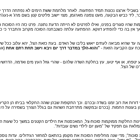
 בשבילי ארצנו נכונות תמיד הפתעות. לאחר מלחמת ששת הימים לא נפתחה הדרך לנינ
בר, ליד כביש הבקעה, מעט צפונה מארגמן, מצוי יישוב פליטים קטן בשם מרג' א-נעג'
 שהיו סגורים בפנינו, ואילו לפרטים לא הייתה הדעת נתונה. פרט כזה היו הסוכות ה
 אין בה כדי להפתיע דווקא. ההפתעה עלתה כשנבחנה הסוכה מקרוב והתברר כי כולה "
עד שהיא מביאה לעתים ייאוש בליבו של האדם. בעת כזאת הצל, יהא עלוב ככל שיה
וכח עם הקביעה הזאת -
"והוא-הלך במדבר דרך יום ויבא וישב תחת רתם אחת
(אח
ע יטפחו, או אף יטעו, עץ בחלקת השדה שלהם - שהרי גוזל העץ מים ואדמה, הדרושי
כו של הצל.
 דורות את רוב זמנו בשדה ובכרם. וכך התקופות שבהן שוהה החקלאי בביתו הן הקרירות
- הן בעונות החמות. (בכרם ובמקשה מתרחבת השהות גם בגלל הצורך בשמירה על היב
פינות החלקות ממוקמות סוכות-צל, המאכסנות את הילדים הקטנים במשך כל שעות ה
את גם תפקיד של "מעון יום לילדי נשים עובדות".
 סוכות"; מדי שנה מחליפות הסוכות את מקומן בהתאם למחזור הגידולים. עדות נו