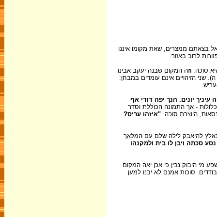
ראל בצאתם ממצרים, שאת מקומו איננו
ורות לרוב באזור.
שמעאל עריש היא סוכה. וזה המקום שבנה יעקב אבינו
). שני הזיהויים אינם עומדים במבחן:
עריש.
ה עיניך יונים. הנך יפה דודי אף
כלולות - אך התמונה הכוללת וסדר
סאות, היוצרת סוכה:
"איזהו עריס?
א נאלץ להיאבק לילה שלם עם המלאך
נסע סכתה ויבן לו בית ולמקנהו
 מי היבוק נבין כי אכן יאה המקום
דדים. סוכות אמנם לא יבנו למען