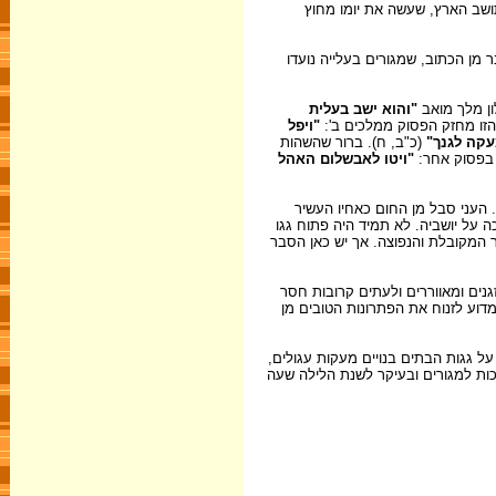
תושב הארץ, שעשה את יומו מחוץ
 מן הכתוב, שמגורים בעלייה נועדו
ון מלך מואב
"והוא ישב בעלית
 הזו מחזק הפסוק ממלכים ב':
"ויפל
עקה לגנך"
(כ"ב, ח). ברור שהשהות
ר בפסוק אחר:
"ויטו לאבשלום האהל
. העני סבל מן החום כאחיו העשיר
 על יושביה. לא תמיד היה פתוח גגו
ור המקובלת והנפוצה. אך יש כאן הסבר
זגנים ומאווררים ולעתים קרובות חסר
דוע לזנוח את הפתרונות הטובים מן
על גגות הבתים בנויים מעקות עגולים,
כות למגורים ובעיקר לשנת הלילה שעה