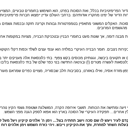
ור הפרימיטיביות בכלל, ואת הסוכות בפרט, הוא השימוש בחומרים טבעיים, המצויים
הדיור של ימינו מחקריו אודותיהם: ברחבי העולם עדיין יימצאו חברות פרימיטיביות,
 מהגשמים המרובים.
ת מבנה דומה, אך שונות מעט בחומרי הבניין ובטכניקת הבנייה, מצויות במקומות אח
ירות ניצבים. חומר הבנייה העיקרי במלזיה הוא ענפי עצים לשלד וכפות דקלי הקוקוס 
ים או תקועים ביבשה, וגגותיהן מכוסים בקש צפוף. בתי כלונסאות אלה מעניקים יתר בי
כלונסאות לעשרה מטרים (!) ובגינאה החדשה בנוי כפר שלם של בתי כלונסאות בליבו 
ון-מזרח אסיה, ואילו באזורנו, בסביבות חלב שבסוריה, מצויים כפרים שמראם מעורר 
עה ומתישה את הכוחות. תושבי אירופה הקרה, המושלגת ושטופת גשמי הקיץ נוהרים
ולין אחרים... תפקידה העיקרי של הסוכה בארץ הוא אפוא לספק הגנה מפני השמש.
קדם לעיר ויעש לו שם סכה וישב תחתיה בצל… וימן ה' אלהים קיקיון ויעל מעל לי
בעלות השחר למחרת, ותך את-הקיקיון וייבש. ויהי כזרח השמש וימן אלהים רו