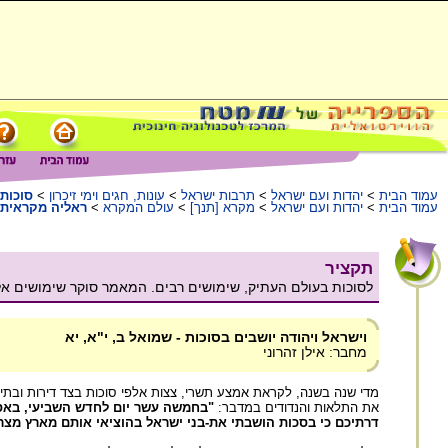
עמוד הבית
>
יהדות ועם ישראל
>
תרבות ישראל
>
עונות, חגים וימי זיכרון
>
סוכות
עמוד הבית
>
יהדות ועם ישראל
>
מקרא [תנך]
>
עולם המקרא
>
ראליה מקראית
תקציר
לסוכות בעולם העתיק, שימושים רבים. המאמר סוקר שימושים אלה 
וישראל ויהודה יושבים בסוכות - שמואל ב, י"א, יא
מחבר: אילן זהרוני
מדי שנה בשנה, לקראת אמצע תשרי, צצות אלפי סוכות בצד דירות ובתים 
את התלאות והנדודים במדבר:
"בחמשה עשר יום לחדש השביעי, באספ
דרתיכם כי בסכות הושבתי את-בני ישראל בהוציאי אותם מארץ מצר