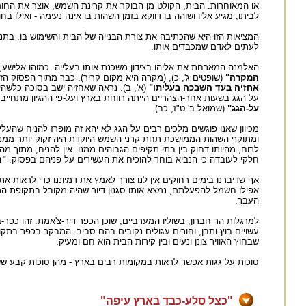
או המאוחרות. הבית, הקולט מן הבוקר את קרינת השמש, אוצר את החום 
לביתו, מגיע אליו ושוהה בו דווקא בזמן השהות בו אינה נעימה - ואילו בח
המציאות הזו היא שהכתיבה את צורת הבנייה של הבית והשימוש בו. בתנ"
לעתים לאדם שמכבדים אותו.
האלמנה המארחת את אליהו בצידון משכנת אותו בעלייה. כמוהו אלישע, ש
המקרה"
(שופטים ג', כ), (מקרה היא מקום קריר). כבר מתוך הפסוק ה
אחזיה בעד השבכה בעליתו"
(א', ב). נראה שאחזיה ישב בסוכה כלשהי
על הגג בשעות אחר-הצהריים הייתה רווחת בארץ ועל-פי ההגיון מתחייב 
על-הגג"
(שמואל ב' ט"ז, כב).
מכיוון שאנו פוגשים מלכים רבים על הגג לא יהא זה מופרז להניח שהעלי
ומתוקף השהות הממושכת תחת קרני השמש היוקדת היה זקוק יותר ממנו ל
לרוח, מהיותו דחוק בין בתי תקיפים הגבוהים ממנו. אין להניח, מתוך מ
חלקי לעובדה כי הנביא בוחר להוכיח את העשירים על פניהם בפסוק:
"ה
אף שדיברנו בימים רחוקים אין לנו צורך לאמץ את דמיוננו כדי לראות את
אפילו חשמל להפעלתם, נמצא אותו סגנון דיור שהיה מקובל בתקופת המק
העבר.
למרגלות הר חברון, בשוליו המערביים, שוכן הכפר דיר-צ'אמת. זהו כפר-
עשויים בוץ ותבן, וחורים עגולים נקובים בהם סביב. המבקר בכפר בתק
שבחוץ האוויר צונן ונעים ובין קירות הבית הוא חם ומעיק.
סוכות על גגות אפשר לראות במקומות רבים בארץ - מהן סוכות קבע ששלד
"כצל סלע-כבד בארץ עיפה"