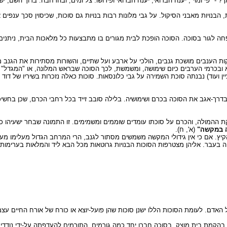
י ומוי", יענה הבדואי, יענה הבדואי ופירושו: צל ומים, ובהרחבה: ברוך השם, יש 
 הבנויות מאבני הסיקול. על גבי מלונות רבות בנויות גם סוכות, שכיסוין סכך ענפים 
חה לגור בסוכה. הסוכה הופכת לבית מגורים בו מתבצעות כל מלאכות הבית, ניתנים
ת הענבים מושכת גנבים, הולכי על ארבע ועל שתיים, והשורות מסתירות את הגנב מעי
ובכרמי הערבים כיום שימושה, ומשמשת, לכך הסוכה שבראש המלונה, או "המגדל" -
יין ועוד) נבנתה סוכת השמירה על גבי כלונסאות. סוכות כאלה נזכרות בשיריו של דוד
 בדרך-אגב את הסוכה בכרם ושימושיה. בלילה סובב זייד בכל רחבי הכרם, שכן בחשיכ
 ההמולה, והכרם על סוכתו עומדים שוממים ומשמימים. זו התמונה שבחר ישעיהו כד
ה במקשה"
(א', ח).
ץ. אם כי אין גידולי המקשה משמשים מסתור לגנב, הרי המרחב הגדול מעלימו מעין 
היה בעבר. אליהן מצטרפות הסוכות הבנויות גרוטאות מכל הבא ליד והמלאות בערימות א
 האדם. לעומת הסוכות הללו ישנן סוכות שהן פועל-יוצא או כורח של אורח החיים עצמ
מץ בהקמת בית מוצק. בסוכה חברו יחד כמה גורמים, התורמים להעדפתה על-ידי נודדים