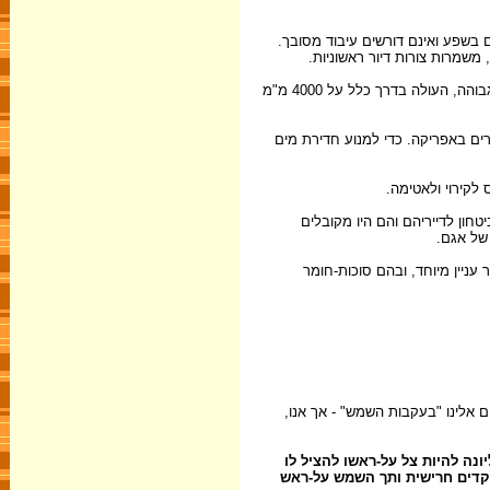
 בשפע ואינם דורשים עיבוד מסובך.
 משמרות צורות דיור ראשוניות.
לכל אורכו של האזור המשווני באפריקה, באסיה ובאמריקה פזורים כפרי סוכות. האקלים המשווני מתאפיין בטמפרטורות גבוהות וקרינה חזקה ובכמות גשמים גבוהה, העולה בדרך כלל על 4000 מ"מ
רים באפריקה. כדי למנוע חדירת מים
לקירוי ולאטימה.
טחון לדייריהם והם היו מקובלים
של אגם.
עניין מיוחד, ובהם סוכות-חומר
 אלינו "בעקבות השמש" - אך אנו,
ונה להיות צל על-ראשו להציל לו
ח קדים חרישית ותך השמש על-ראש