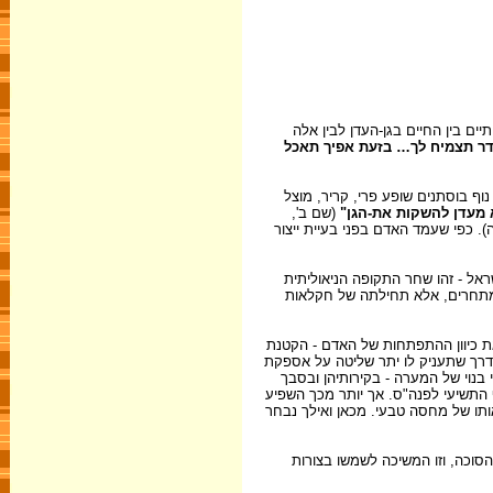
ים בין החיים בגן-העדן לבין אלה
דר תצמיח לך… בזעת אפיך תאכל
נוף בוסתנים שופע פרי, קריר, מוצל
 מעדן להשקות את-הגן"
(שם ב',
ה). כפי שעמד האדם בפני בעיית ייצור
ל - זהו שחר התקופה הניאוליתית
במתחרים, אלא תחילתה של חקלאות
את כיוון ההתפתחות של האדם - הקטנת
לדרך שתעניק לו יתר שליטה על אספקת
בנוי של המערה - בקירותיהן ובסבך
התשיעי לפנה"ס. אך יותר מכך השפיע
אותו של מחסה טבעי. מכאן ואילך נבחר
הסוכה, וזו המשיכה לשמשו בצורות