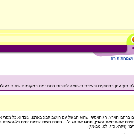
 ושמחת תורה
תוך עיון בפסוקים ובעזרת השוואה לסוכות בנות ימנו במקומות שונים בעולם
ברחבי הארץ. חג האסיף, שהוא חג של עם היושב קבע בארצו, עובד ואוכל מפרי אדמת
כם את-תבואת הארץ, תחגו את חג ה'… בסכת תשבו שבעת ימים כל-האזרח ביש
ים"
(ויקרא כ"ג, לט, מב-מג).