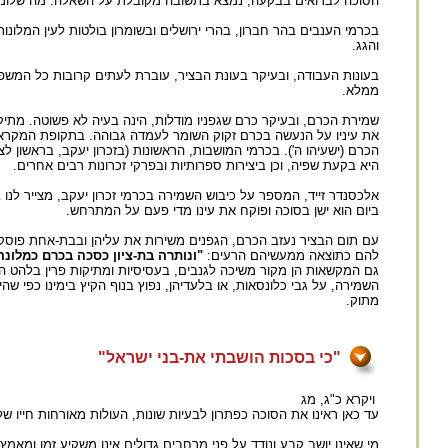
הסוכה לבדואים בבקעה, נמצא בתשובה מקובלת על השאלה: מה שלומך? - "פ
בכרמי הענבים בהר חברון, בהרי ירושלים ובשומרון בולטות לעין המלונות,
והגג.
בעונות העבודה, ובעיקר בעונת הבציר, עוברת לעתים קרובות כל המשפ
ממלא.
שמירת הכרם, ובעיקר כרם שגפניו מודלות, הינה בעיה לא פשוטה. מתיקו
את עיניו על הנעשה בכרם זקוק השומר לעמדה גבוהה. בתקופת המקרא 
הכרם (ישעיהו ה'). בכרמי המושבות, הראשונות (בזכרון יעקב, בראשון לצ
היא בקעת שפיה, וכן ביצירות ספרותיות ובפרקי זכרונות רבים אחרים.
אלכסנדר זייד, המספר על כיבוש השמירה בכרמי זכרון יעקב, מצייר לנו
ביום הוא ישן בסוכה ופוקח את עינו מדי פעם על המתרחש.
עם תום הבציר נעזב הכרם, הגפנים משירות את עליהן ובבת-אחת פוסקת
להם כתוצאה ממעשיהם הרעים:
"ונותרה בת-ציון כסכה בכרם כמלונ
גם המקשאות הן מקור משיכה לגנבים, בעסיסיות ומתיקות פרין בלהט הקי
השמירה, על גבי כלונסאות, או בלעדיהן, נפוץ בנוף הקיץ בימינו כפי ש
מתוק.
"כי בסכות הושבתי את-בני ישראל"
ויקרא כ"ג, מג
עד כאן ראינו את הסוכה כפתרון לבעיות שונות, העולות מאורחות חייו של
מי שאינו יושב קבע ונודד על פני מרחבים גדולים אינו משקיע זמן ומא