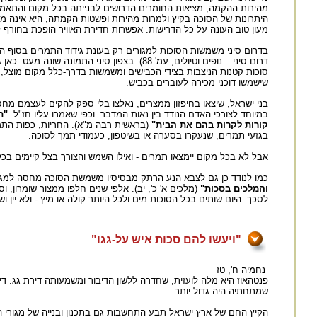
מהירות ההקמה, מציאות החומרים הדרושים לבנייתה בכל מקום והתאמתה 
היתרונות של הסוכה בקיץ ולמרות מהירות ופשטות הקמתה, היא אינה מחלי
מעון טוב העונה על כל הדרישות. אפשרות חדירת האוויר הופכת בחורף לח
בדרום סיני משמשות הסוכות למגורים רק בעונת גידוד התמרים בסוף הקי
דרום סיני – נופים וטיולים, עמ' 88). בצפון ס
סוכות קטנות הניצבות בצידי הכבישים ומשמשות בדרך-כלל מקום מוצל, 
שישמשו דוכני מכירה לעוברים בכביש.
בני ישראל, שיצאו בחיפזון ממצרים, נאלצו בלי ספק להקים לעצמם מחסו
במיוחד לצורכי האדם הנודד בין נאות המדבר. וכפי שאמרו עליו חז"ל:
"ת
קורות לקרות בהם את הבית"
(בראשית רבה מ"א). החריות, כפות התמר
בגזעי תמרים, שנעקרו בסערה או בשיטפון, כעמודי תמך לסוכה.
אבל לא בכל מקום יימצאו תמרים - ואילו השמש והצורך בצל קיימים בכל
כמו לנודד כן גם לצבא הנע הרתק מבסיסיו משמשת הסוכה מחסה למגורים
והמלכים בסכות"
(מלכים א' כ', יב). אלפי שנים חלפו ממצור שומרון, ו
לסכך. היום שותים בכל הסוכות מים ולכל היותר קולה או מיץ - ולא יין וש
"ויעשו להם סכות איש על-גגו"
נחמיה ח', טז
פנטהאוז היא מלה לועזית, שחדרה ללשון הדיבור ומשמעותה דירת גג. ד
שמתחתיה היה גדול יותר.
הקיץ החם של ארץ-ישראל תבע התחשבות גם בתכנון ובנייה של מגורי 