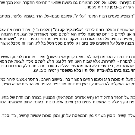
בקירותיו ופולטו אל חלל המגורים גם בשעה שהאוויר החיצוני התקרר. יוצא מכך ש
וץ שורה בו-בזמן קרירות נעימה.
ך מופיע פעמים רבות המונח "עלייה", שמובנו מבנה-על, הדר בקומה עליונה. מסתבר
השונמית ובעלה בונים לצרכיו "
עלית-קיר קטנה"
(מלכים ב' י). אהוד רוצח את עגל
זה אנו למדים כי ייתכן שהמונח עלייה הוא לעתים סוכה מאווררת על הגג. את ההנחה
, שהייתה בנויה על הגג ומגודרת במעקה, כמתחייב מהציווי בספר דברים:
"ועשית מ
מבנה שיצל על היושבים שם ביום ויגן עליהם מפני הטל בלילה. הגיון זה מקבל אישו
ות היו במידה מסוימת (אם לא בעצם קיומן אזי בפיאורן) מצרך מותרות לפינוק העשיר
מנוחה - ולקרירות. אלא שבית העני היה דל וגגו חלש לעתים מכדי לשאת את הסוכה
ה שנאמר כאן, כי העניים לא נהנו ממנעמי העלייה-הסוכה. זו הייתה חלק מתרבות הדי
וי בנה ביתו בלא-צדק ועלייתיו בלא משפט"
(ירמיהו כ"ב, יג).
 העליות-סוכות הגג וסגנון החיים הקשור בהן. ביישוב הערבי, החסר אמצעי קירור כמ
רא. האקלים לא השתנה, ובאין פתרונות מודרניים העונים על הבעיות שהוא מציב, מ
בת של הכפר הגדול דורא (היא אדורים המקראית) המצטיין בצורה המיוחדת של בתיו. 
ופת הקיץ יגלה כי המעקות עוטים סכך ואינם אלא סוכות. בעונת החום תשמשנה הסו
ן קשיח וכיסוין בשריגי גפן המטפסת עליהן, ומהן סוכות עשויות קרשים, בד וסכך.