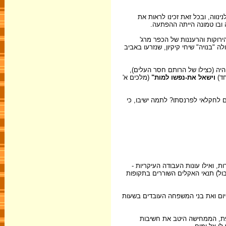
ווה, ובכל זאת זכינו לראות את
ה ובו טמונה הייתה ההפתעה.
ירוקות והרעננות של הכפר מרג'
בנויה" שיחי קיקיון, שנזרעו באביב
יה (כצילו של הרותם חסר העלים),
ד)
וישאל את-נפשו למות"
(מלכים א'
ם לחקלאי לפרנסתו? לתמה ישיבו, כי
, ואילו עונות העבודה העיקריות -
ול) תנאי האקלים השוררים בתקופות
יום ואת בני המשפחה העובדים בשעות
ספת, הממחישה היטב את חשיבות