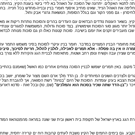
לתנאי האקלים. יתרונה של הסוכה על האוהל בא לידי ביטוי בעונת הקיץ, בהיותה 
פה את האוהל הנייד, שאינו מחייב איסוף חומרי בניין ובנייה-מחדש בכל חנייה. בח
יסרון - גם מפני הקור וגם בגלל הסופות, הנושאות גרגרי אבק וחול.
ץ. בשאר העונות נודדים הבדואים עם העדרים בהרים והסוכות נותרות ריקות או מאוכ
יני התמונה שונה מעט. כאן גדול יותר מגוון סוגי הסוכות ושימושיהן. בצד סוכות גדולות, המשמשות למגו
שבו מעבירים זקנים את יומם בישיבה. סוכות קטנות כאלו הן גם סוכות מנוחה לבדו
ת מחומרי הבניין המצויים במדבר. חומר בניין עיקרי לסוכות בסיני משמש התמר על 
מרה זו אין בה פסלת - אלא תמרים לאכילה, לולבין להלול, חריות לסיכוך, סיב
ים שצירן עבה וקשיח ונופן רחב ושטוח, מתאימות לבניית הגג והקירות ללא צורך
 מקום. באין תמרים ישמשו לבניין הסוכה צמחים אחרים כמו האשל (שאמנם בהתייבשו
 ולצרכים השונים המיוחדים לו. בן הדד מלך ארם השם מצור על שומרון, יושב בסוכ
סוכות הצבא בעינן עומדות. הסוכות של היום "בנויות" רשת הסוואה, אך להגברת הצל י
יכר כ
"בן-הדד שתה שכיר בסכות הוא והמלכים"
(שם, טז) ובכל זאת - סדנא דארעא
ירת הגג בארץ-ישראל של תקופת בית ראשון ובית שני שונה במראה מהפנטהאוז המודרנ
הקבע. גם בימים החמים של הקיץ נושבת לעתים קרובות רוח ים קרירה יחסית, שת