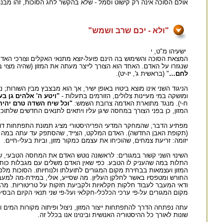
אולם הסוכה אינה רק קישוט וסמל - שלא בהקשר לחג הסוכות, זהו מבנה ב
"ולא - יכם שרב ושמש"
ישעיהו מ"ט, י
המצאת הסוכה והשימוש בה הינם פועל-יוצא מתנאי האקלים וצורכי האדם 
שנגזרו על האדם. האחד הוא הצורך לייצר מעתה את המזון (שהיה מצוי 
לחם…
" (בראשית ג', יז-יט).
הניגוד השני אינו מוצא ביטויו באופן ישיר, אך הוא מבצבץ מבין השורות
ומושקה במי מעיינות צלולים, הזורמים בתעלות -
"ויטע ה' אלהים גן 
ח-י). מנגד מתוארת האדמה צרובת השמש:
"וכל שיח השדה טרם יהיה
המזון, כן בפני הצורך במחסה שיגן עליו ויתאים לתנאים החדשים שלתוכ
מפתיע הדבר, שהמחקר המדעי הפריהיסטורי מציג תמונת התפתחות דומ
(תקופת האבן החדשה). האדם המלקט, הצייד, שהסתפק עד עתה במה שהמ
יזומה: זריעת צמחים, שהוכיחו את עצמם כמקור מזון, וביות בעלי-חיים.
השינוי השני קשור במגורים: לראשונה נוטש האדם את המחסה הטבעי, שש
התלות במה שהעניק לו הטבע. כפי שאין האדם משלים עם מגבלות כוחו ו
המזון ועצמאות בבחירת מקום המגורים לתועלתו ולנוחיותו. הסוכות מלפ
החורש ומטפסיו באשר לחלקן העליון. מה שסייע, אולי, במידת-מה למ
ודאי המעבר לעבוד חלקות חקלאיות ולקביעת חזקות על טריטוריות. מרגע
מקום המגורים על-פי ערכי הכלכלי-חקלאי ועל-פי שני תנאי הקיום הבסיס
עתה נפתחה הדרך להתפתחות ייצור המזון, ניצול ופיתוה מקורות המים וש
שונות לאורך כל ההיסטוריה האנושית ובינוינו אנו בכלל זה.