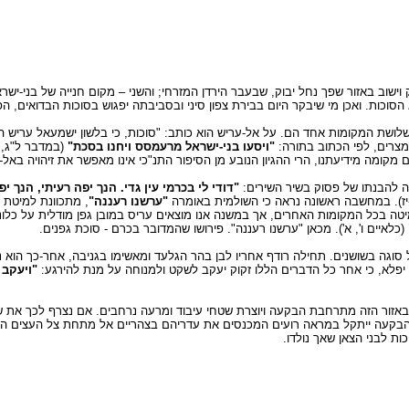
ישוב באזור שפך נחל יבוק, שבעבר הירדן המזרחי; והשני – מקום חנייה של בני-יש
הסוכות. ואכן מי שיבקר היום בבירת צפון סיני ובסביבתה יפגוש בסוכות הבדואים, הפז
ולם מוולטרה עבר כאן ב-1481 וטעה לחשוב כי שלושת המקומות אחד הם. על אל-עריש הוא כותב: "סוכות, כי בלשון י
מצרים, לפי הכתוב בתורה:
"ויסעו בני-ישראל מרעמסס ויחנו בסכת"
(במדבר ל"ג, ה
 מקומה מידיעתנו, הרי ההגיון הנובע מן הסיפור התנ"כי אינו מאפשר את זיהויה באל-
ה להבנתו של פסוק בשיר השירים:
"דודי לי בכרמי עין גדי. הנך יפה רעיתי, הנך יפ
-יז). במחשבה ראשונה נראה כי השולמית באומרה
"ערשנו רעננה"
, מתכוונת למיטת 
טה בכל המקומות האחרים, אך במשנה אנו מוצאים עריס במובן גפן מודלית על כלונ
(כלאיים ו', א'). מכאן "ערשנו רעננה". פירושו שהמדובר בכרם - סוכת גפנים.
ל סוגה בשושנים. תחילה רודף אחריו לבן בהר הגלעד ומאשימו בגניבה, אחר-כך הו
יפלא, כי אחר כל הדברים הללו זקוק יעקב לשקט ולמנוחה על מנת להירגע:
"ויעקב 
 באזור הזה מתרחבת הבקעה ויוצרת שטחי עיבוד ומרעה נרחבים. אם נצרף לכך את שפע
 הבקעה ייתקל במראה רועים המכנסים את עדריהם בצהריים אל מתחת צל העצים הבו
ות לבני הצאן שאך נולדו.