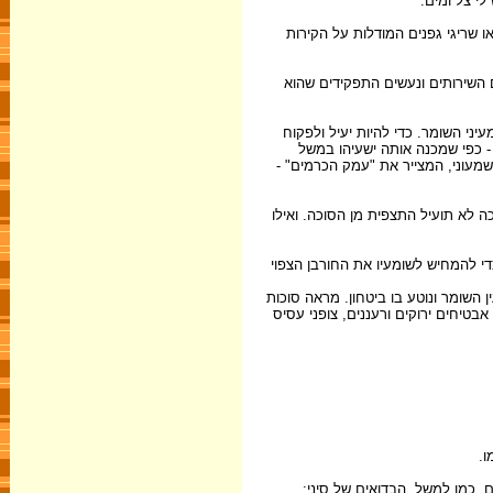
לי צל ומים.
או שריגי גפנים המודלות על הקירות
 השירותים ונעשים התפקידים שהוא
ני השומר. כדי להיות יעיל ולפקוח
 כפי שמכנה אותה ישעיהו במשל
 שמעוני, המצייר את "עמק הכרמים" -
ה לא תועיל התצפית מן הסוכה. ואילו
י להמחיש לשומעיו את החורבן הצפוי
השומר ונוטע בו ביטחון. מראה סוכות
בטיחים ירוקים ורעננים, צופני עסיס
ו.
, כמו למשל, הבדואים של סיני: