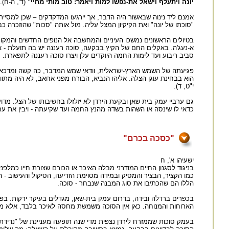
יונה ויתעלף וישאל את-נפשו למות ויאמר: טוב מותי מחיי"
(ד', ה-ח).
אמנם ליד נינוה שבאשור היה הדבר, אך יירגעו המדקדקים – שכן למסייר
"סוכתו של יונה" ואת הקיקיון המצל עליה. מול אותה "סכות" שהוזכרה כ
בטיולים הראשונים נמשכו העיניים והמחשבה אל הנופים החדשים והמקומות
א-נעג'ה. באקלים החם של הקיץ בבקעה, סוכה רעננה יש בה תועלת - אך
סביב ריבוע ועד לימות החמה היוקדים עלן ויצרו סוכה רעננה לתפארת.
פגיעתה של השמש הארץ-ישראלית, וודאי שמש המדבר, כה קשה ומדכאה 
הוא בבחינת עוגן הצלה. אליהו הנביא, הבורח מפני אחאב, לא היה מתו
י"ט, ד).
גם ערביי עמק בית-שאן ובקעת הירדן לא יזלזלו בחשיבותו של הצל. מדו
כדאי לו שינסה או השהות בשדה מהנץ החמה ועד שקיעתה - ויבין את ער
"כסכה בכרם"
ישעיהו א', ח
בניגוד לסגנון החיים המודרני מבלה האיכר או הכורם שצורת חייו כמלפני
כמו הקציר, הבציר והמסיק ובמידה מסוימת הזריעה, הסיקול והעישוב 
הללו הם שהכתיבו את סוג המבנה שנבחר - סוכה.
בכפרים ברדלה ובידה, בדרום עמק בית-שאן, מגדלים בעיקר ירקות. ב
הארוחות והמנוחה. כאן אין הסוכה משמשת מחסה לאיכר בלבד, אלא ממל
בעמק סוכות שממזרח לירדן נצפית מדי שנה תופעה מעניינת של "נדידת