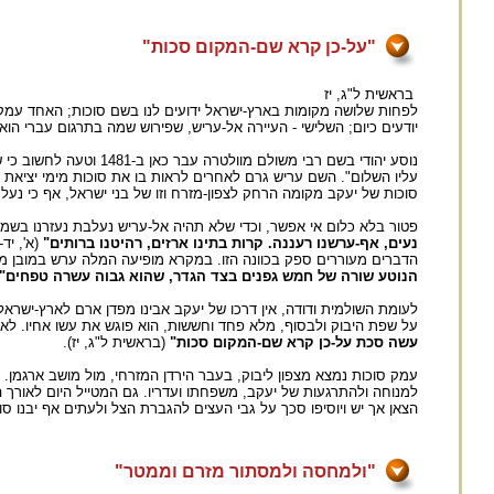
"על-כן קרא שם-המקום סכות"
בראשית ל"ג, יז
לפחות שלושה מקומות בארץ-ישראל ידועים לנו בשם סוכות; האחד עמק ו
יודעים כיום; השלישי - העיירה אל-עריש, שפירוש שמה בתרגום עברי הוא 
נוסע יהודי בשם רבי מש
עליו השלום". השם עריש גרם לאחרים לראות בו את סוכות מימי יציאת 
סוכות של יעקב מקומה הרחק לצפון-מזרח וזו של בני ישראל, אף כי נעלם
פטור בלא כלום אי אפשר, וכדי שלא תהיה אל-עריש נעלבת נעזרנו בשמ
נעים, אף-ערשנו רעננה. קרות בתינו ארזים, רהיטנו ברותים"
(א', יד
הדברים מעוררים ספק בכוונה הזו. במקרא מופיעה המלה ערש במובן מי
הנוטע שורה של חמש גפנים בצד הגדר, שהוא גבוה עשרה טפחים"
לעומת השולמית ודודה, אין דרכו של יעקב אבינו מפדן ארם לארץ-ישרא
על שפת היבוק ולבסוף, מלא פחד וחששות, הוא פוגש את עשו אחיו. לא 
עשה סכת על-כן קרא שם-המקום סכות"
(בראשית ל"ג, יז).
עמק סוכות נמצא מצפון ליבוק, בעבר הירדן המזרחי, מול מושב ארגמן.
למנוחה ולהתרגעות של יעקב, משפחתו ועדריו. גם המטייל היום לאורך
הצאן אך יש ויוסיפו סכך על גבי העצים להגברת הצל ולעתים אף יבנו סוכ
"ולמחסה ולמסתור מזרם וממטר"