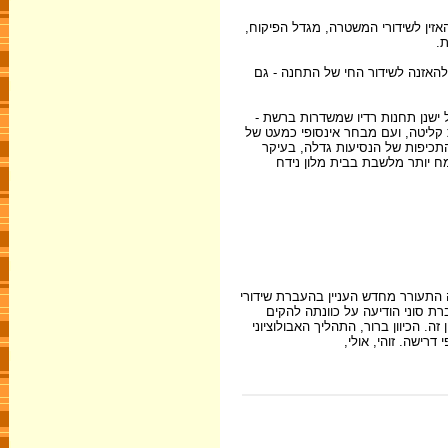
אזין לשידורי המשטרה, מגדל הפיקוח,
ת.
להאזנה לשידור החי של התחנה - גם
ל ישנן תחנות רדיו שמשדרות ברשת -
ת קליטה, ועם מבחר אינסופי כמעט של
התכיפות של הנסיעות גדלה, בעיקר
מח יותר מלשבת בבית מלון נידח
התעורר מחדש העניין בהעברת שידורי
ת סוני הודיעה על כוונתה להקים
ת ומאותתת בכיוון זה. הכיוון ברור, התהליך האבולוציוני
רישה. זוהי, אולי,