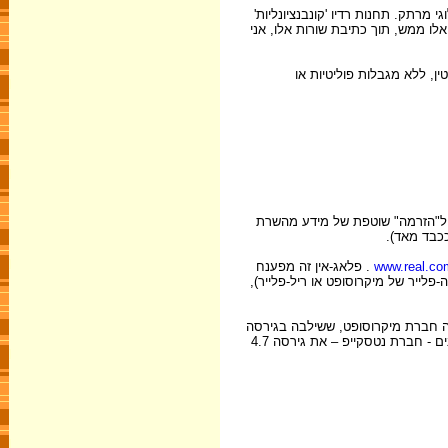
 מרתק. תחנות רדיו 'קונבנציונליות'
לו ממש, תוך כתיבת שורות אלו, אני
ן, ללא מגבלות פוליטיות או
נולוגית, שידורי רדיו ברשת הם משימה פשוטה יחסית. רוב התחנות משדרות בעזרת הטכנולוגיה של חברת Real Networks (הקרויה RealMedia), ל"הזרמה" שוטפת של מידע מהשרת
כבד מאד).
www.real.co
. פלאג-אין זה מפענח
לייר של מיקרוסופט או ריל-פלייר),
תה חברת מיקרוסופט, ששילבה בגירסה
5 של תוכנת האקספלורר, יישום המאפשר האזנה לתחנות רדיו רבות המשדרות ברשת. בימים אלה שחררה המתחרה העיקרית של מיקרוסופט בשוק הדפדפנים - חברת נטסקייפ – את גירסה 4.7