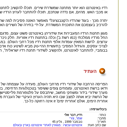
רדיו באינטרנט הוא יותר מתחנה שמשדרת שירים. תוכלו להקשיב לתחנות 
או מכבי האש. מהיום, אם נדדה שנתכם, תוכלו להתחבר לערוץ הרדיו של מש
יתרה מכך - בעוד שהרדיו ה'קונבנציונלי' מאפשר האזנה פסיבית למה ש
להרכיב בעצמכם את התוכנית המשודרת, על-ידי בחירה של השירים הא
מגוון תחנות הרדיו המעבירות את שידוריהן באינטרנט פשוט עצום, מדגם 
החל מרדיו ממלכתי (כמו רשת ב') וכלה בתחנות רדיו אזוריות. חלק ניכ
ערוצים. לרשות המאזין עומדות אלפי תחנות רדיו מכל רחבי העולם. במג
לצרכי עסקים, והגידול המסיבי בתעשיית ההיי-טק מביא לשינוע כוח אדם
בבומביי, להתחבר לאינטרנט, ולהקשיב לשידורי תחנת רדיו ישראלית", הו
העתיד
הפריסה הרחבה של שידורי רדיו מרחבי העולם, מעידה על עוצמתה של 
וידאו ברשת האינטרנט, ומומחים צופים ששיפור בטכנולוגיות הדחיסה, 
של הרשת יביא אותה למצב שבו היא תהיה הערוץ העיקרי של העברת מידע בר
אחרית הימים, אולם 'אחרית ימים' זו אינה רחוקה כל-כך.
ביבליוגרפיה:
כותר:
רדיו, דבר אלי
מחבר:
שמר, צורי
תאריך:
נובמבר 1999 , גליון 45
שם כתב העת:
אינטרנט עכשיו : מגאזין לאתרי אינטרנט בארץ ובעולם