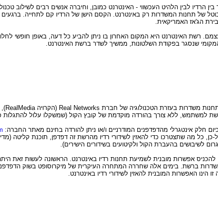
הרדיו לבין הלהיט העכשווי - האינטרנט כמובן, וחיברה אנשים רבים לשילוב טכנולוגי
וטל של תחנות המשדרות רק באינטרנט. הקסם הישן של הרדיו קם לתחייה. ברגעים א
 בירת הג'אז האמריקאית.
צמם. רשת האינטרנט היא המקום האחרון בו ניתן להביע כל דעה, באופן חופשי לחלוטי
 המקומי שנסגר בפקודת השלטונות, ממשיך לשדר ברשת האינטרנט.
מבחינה טכ
רשת למשתמש, ללא צורך בהורדה מוקדמת של קובץ הקול (שמשקלו עלול להתגלות כ
m
 כל מה שתצטרכו כדי להאזין לשידורי רדיו מהרשת זה דפדפן, תוכנת קליטה (מדיה-פ
ים להכניס אפשרות מובנית לשמיעת תחנות רדיו באינטרנט. הראשונה לעשות זאת הי
ו הינו האפשרות המובנית להאזין לשידורי רדיו באינטרנט.