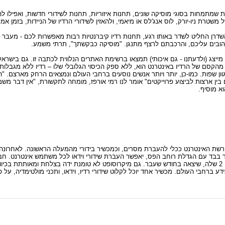
שמתמחות בסוגי מוסיקה שונים, תחנות איזוריות, תחנות לשידורי חדשות, ואפילו לה
טרת ניו-יורק, לוס אנג'לס או מיאמי, ולהאזין לשידורי הרדיו של הניידות, בזמן אמ
השדרן החליט לשדר באותו רגע, תחנות רדיו קיברנטיות רבות מאפשרות לכם - מעבר 
הובים עליכם, והרכבתם לרצף מתנגן. "מוסיקה כבקשתך", תרתי משמע.
מייצג (ולדעתנו - גם איכותי) תמצאו ברשימת האתרים הנלווית לכתבה זו. גם בישרא
ר מהקסם של הרדיו באינטרנט הוא, ללא ספק הכיסוי הגלובלי שלו – רדיו ללא מגבלו
וון שפות. כמו-כן, יותר ויותר אנשים נוסעים ברחבי העולם ונמצאים הרחק מארצם. "
 בין ארצות לביצוע פרוייקטים" אומר לנו רמי אורפז, מומחה לתקשורת, "אין דבר מש
א מוסיף.
רשת האינטרנט ככלי להעברת מסרים, וכמכשיר בידורי מהמעלה הראשונה. לאחרונה 
בד בבד עם הגדלת רוחב הפס, יאפשר העברת שידורי וידאו לכל משתמש אינטרנט. חבר
מערך שידורי בידור ומשחקי מחשב, שיתבסס על פלטפורמת פלייסטיישן 2 שלה, שיצאה בחודש שעבר. גם מיקרוסופט לא טומנת ידה בצלח
חבי העולם. מכשיר אחד יוכל לקלוט שידורי רדיו, וידאו, ותכני מולטימדיה, על פי ד