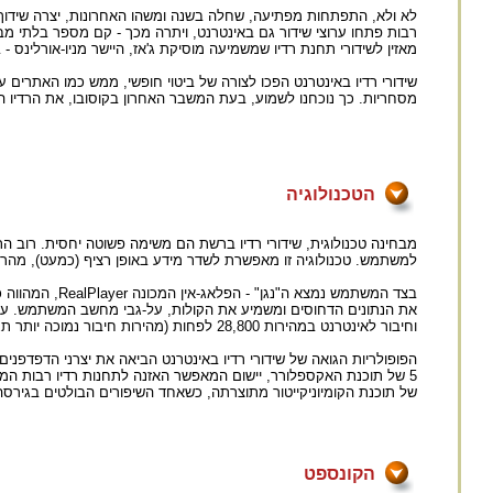
לא ולא, התפתחות מפתיעה, שחלה בשנה ומשהו האחרונות, יצרה שידוך בין 
רבות פתחו ערוצי שידור גם באינטרנט, ויתרה מכך - קם מספר בלתי מב
מאזין לשידורי תחנת רדיו שמשמיעה מוסיקת ג'אז, היישר מניו-אורלינס -
שידורי רדיו באינטרנט הפכו לצורה של ביטוי חופשי, ממש כמו האתרים ע
מסחריות. כך נוכחנו לשמוע, בעת המשבר האחרון בקוסובו, את הרדיו
הטכנולוגיה
למשתמש. טכנולוגיה זו מאפשרת לשדר מידע באופן רציף (כמעט), מה
בצד המשתמש נמצא ה"נגן" - הפלאג-אין המכונה RealPlayer, המהווה כיום חלק אינטגרלי מהדפדפנים המודרניים ו/או ניתן להורדה בחינם מאתר החברה:
את הנתונים הדחוסים ומשמיע את הקולות, על-גבי מחשב המשתמש. על-כן,
וחיבור לאינטרנט במהירות 28,800 לפחות (מהירות חיבור נמוכה יותר תגרום לשיבושים בהעברת הקול ולקיטועים בשידורים הישירים).
הפופולריות הגואה של שידורי רדיו באינטרנט הביאה את יצרני הדפדפנ
של תוכנת הקומיוניקייטור מתוצרתה, כשאחד השיפורים הבולטים בגירסה ז
הקונספט