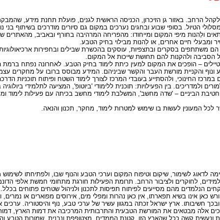
ל הרחב. באזור גן הזיכרון, הכניסה הראשית לגנים, פועלת תחנת מידע, שהמבקרי
לולי הטיול. בסופי שבוע ובחגים נערכים במקום גם סיורים מודרכים בשיתוף בני 
ים ולֵהנות מיפי המקום ומייחודו: מהפריחה המרהיבה בחורף ובאביב, מהאתרים שנ
 ומבעלי חיים אחרים, או לֵהנות מבילוי בחיק הטבע.
. הם משתתפים בסקרים ובתצפיות, עוסקים בהכשרת שבילים ובחפירות ארכיאולוגיו
אל הסביבה ולהקנות להם תחושת שייכות אל המקום.
טיילים – הופכים את המקום למעין כיתת לימוד בחיק הטבע. לאחרונה נפתח ברמת ה
ונוף והקניית מורשת העבר והקשר שביניהם. המידע מבוסס ברובו על מחקרים עצמא
 במרכז החינוכי, ולהסתייע בעובדי המרכז לצורך לימוד השטח ופיתוח תוכניות הדרכ
ם ולמדריכים. בין הפעילויות: תוכנית ללימודי 'ביוטופ', המציעה לתלמידי ביולוגיה
 חטיבת הביניים – 'שדה מחשב', המשלבת לימודי מחשב בכיתה עם פעילות לימוד ומ
לכל המעונין לעשות בו שימוש למטרות לימוד, מחקר, תכנון והנאה.
ה לדאוג לשימור, שיקום וטיפוח המקום וערכי הטבע והנוף שבו, ולפתיחתו לשימוש מ
למידים, לחוקרים ולציבור הרחב. תרומת הפעילוּת חורגת מתחומי חמשת אלפי הדונ
לקחים הנלמדים מהם מסייעים לפיתוח תפיסות לתכנון ולניהול שטחים פתוחים בכלל.
 כאן אינו בשיא תפארתו, אין כאן נהרות ומפלי מים, אירוסים מפוארים או נמרים, 
בכך חשיבותו. ארץ ישראל זכתה במגוון עשיר של ערכי טבע, נוף והיסטוריה. ערכים א
רכים אלה מבטאים את המורשת הטבעית והתרבותית המרכיבה את דמות הארץ, דמות ש
ת ונעשית קשה ככל שהארץ הזו, קטנת הממדים, מצטופפת ונבנית. שמורות הטבע והג