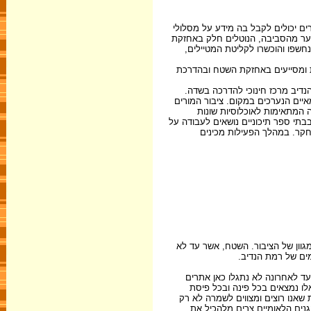
ם יכולים לקבל בה מידע על מסלולי
נוער מהסביבה, הנוטלים חלק באחזקת
חשפו והוכשרו לקליטת המטיילים,
ת ומסייעים באחזקת השטח ובהדרכת
נדיב מרכז חינוכי להדרכה בשדה.
יים הנערכים במקום. ציבור המורים
ה המתאימות לאוכלוסיות שונות
 בבתי ספר תיכוניים נושאים לעבודה על
חקר. במהלך הפעילות מכינים
גוון של הציבור. השטח, אשר עד לא
מים של רמת הנדיב.
ועד לאחרונה לא נתגלו כאן אתרים
לו נמצאים בכל פינה ובכל פיסת
אנו רוצים ומצווים לשמרה לא רק
נים הלאומיים צרים מלהכיל את