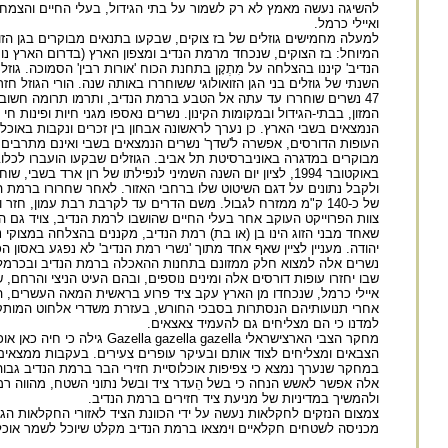
להשיגה נעשה מאמץ לא רק לשמור על בתי הגידול, בעלי החיים והצמחים
ואיילי כרמל.
למעלה מחמישים גוזלים של בז צוקים, שבקעו בתנאים מבוקרים בגן הזוא
הנדיב' קיננו בהצלחה על מִתְקָן בתחנת הכוח 'אורות רבין' הסמוכה. ג
השנתי של גוזלים בני הגן הזואולוגי ששוחררו באותה שנה. הורי הגוזל ח
47 נשרים שוחררו עד עתה אל הטבע ברמת הנדיב, ותרמו תרומה חשו
המזון, בבתי-הגידול ובמקומות הקינון. נשרים נאספו מגני חיות ופינו
הנמצאים בשבי הארץ. כן נערך לראשונה אבחון בין זכרים ונקבות באוכל
העופות הדורסים, אפשרה ל'שדך' נשרים הנמצאים בשבי ואינם מתרבים, כדי
מבוקרים במדגרה באוניברסיטת תל אביב. הגוזלים שבקעו הועברו לכלוב
באוקטובר 1994, לציון יום השנה השמיני לנפילתו של רון אר
של כ-140 ק"מ ממזרח לגבול. משם הדרים עד לקרבת רבת עמון, חזר
צוות הפרוייקט העוקב אחר בעלי החיים שהושבו לרמת הנדיב, צויד גם הוא 
נשרים אלה למצוא חלק ממזונם בתחנות ההאכלה ברמת הנדיב ובכרמל ול
שבו יחזרו עופות דורסים אלה ומינים נוספים, ובהם העיט הניצי והרחם, ש
איילי כרמל, שנכחדו מן הארץ עקב ציד פרוע בראשית המאה העשרים, ה
אחרי תנועותיהם הנסתרות בסבכי החורש, בעזרת משדרי אלחוט המותקני
למדנו כי הם מצליחים גם להעמיד צאצאים.
מחקר הצבי הארצישראלי lla
הצבאים ומצליחים לצוד אותם ובעיקר עופרים צעירים. בעקבות ממצאי
במחקר שנערך נמצא כי צפיפות אוכלוסיית חזירי הבר ברמת הנדיב גבוהה
אלה אפשר לאשש הנחה כי בשל הֵעדר ציד ובשל נתוני השטח, מהווה ר
ולהמשיך במדיניות של מניעת ציד חזירים ברמת הנדיב.
צמצום הנזקים לחקלאות נעשה על ידי הכוונת הציד לאזורי החקלאות הגו
מכניסה לשטחים חקלאיים וימצאו ברמת הנדיב מקלט שיוכל לשמר אוכלו