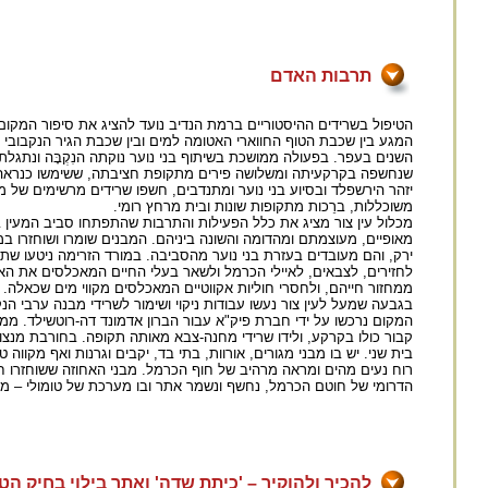
תרבות האדם
הטיפול בשרידים ההיסטוריים ברמת הנדיב נועד להציג את סיפור המקום 
המגע בין שכבת הטוף החווארי האטומה למים ובין שכבת הגיר הנקבובי 
השנים בעפר. בפעולה ממושכת בשיתוף בני נוער נוקתה הנִקְבָּה ונתג
שנחשפה בקרקעיתה ומשלושה פירים מתקופת חציבתה, ששימשו כנראה לצור
יזהר הירשפלד ובסיוע בני נוער ומתנדבים, חשפו שרידים מרשימים של מ
משוכללות, ברֵכות מתקופות שונות ובית מרחץ רומי.
מכלול עין צור מציג את כלל הפעילות והתרבות שהתפתחו סביב המעין
מאופיים, מעוצמתם ומהדומה והשונה ביניהם. המבנים שומרו ושוחזרו 
ירק, והם מעובדים בעזרת בני נוער מהסביבה. במורד הזרימה ניטעו ש
ממחזור חייהם, ולחסרי חוליות אקווטיים המאכלסים מקווי מים שכאלה.
המקום נרכשו על ידי חברת פיק"א עבור הברון אדמונד דה-רוטשילד. ממ
קבור כולו בקרקע, ולידו שרידי מחנה-צבא מאותה תקופה. בחורבת מנ
בית שני. יש בו מבני מגורים, אורוות, בתי בד, יקבים וגרנות ואף מקוו
רוח נעים מהים ומראה מרהיב של חוף הכרמל. מבני האחוזה ששוחזרו 
הדרומי של חוטם הכרמל, נחשף ונשמר אתר ובו מערכת של טומולי – מת
להכיר ולהוקיר – 'כיתת שדה' ואתר בילוי בחיק הט