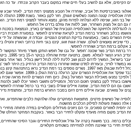
 הקיימים, אלא גם להשיב בעלי חיים שחיו במקום בעבר הקרוב ונכחדו. עד כה הושב
ולוגי באוניברסיטת תל אביב, שוחררו אל הטבע ממצוקי רמת הנדיב. לאחר שבע שנות
המיוחל: בז הצוקים, שנכחד מרמת הנדיב ומצפון
וזל של בני הזוג, שניסה ללא הצלחה לפרוח מהקן, נמצא והוחזר למצוקי רמת הנדיב. ה
זרו גם הם אל מצוק השחרור, ושב ללוות את גוזלם בדרכו אל החופש.
בה להגדלתה ולחיזוקה של האוכלוסייה הטבעית של הנשרים בארץ, הנמצאת בסכנת 
ת חי והושמו בכלוב השחרור ברמת הנדיב לקראת שחרורם לחופשי. במסגרת תוכנית רבי
וסיית הנשרים בשבי, באמצעות בדיקת הנתונים הגנטיים. עבודה זו, שנעשתה על ידי
 שיביאו צאצאים לעולם. עשרה זוגות זווגו, קיננו בגני חיות ברחבי הארץ והטילו בי
 אקלום ברמת הנדיב ושוחררו לחופשי.
ד בשבי, שוחרר ברמת הנדיב נשר שכונה 'חופש'. על גבו של חופש הותקן משדר מיוחד המקושר
ולקבל נתונים על דגם השי
 ועבר בישראל, המשיך לדרום לבנון ושב ללינת לילה לנחל דישון בגליל. נשר אחר בשם '
במשדר לווייני, ובעזרתו למדנו שמאז שחרורו ברמת הנדיב הרחיק בין היתר לשני 'ביקור
שאחד מבני הזוג הינו בן (או בת) רמת הנדיב, מקננים בהצלחה במצוקי נחל דליות שבגולן מאז 1997. נשרים נוספים ב
יהודה. מעניין לציין שאף אחד מתוך 'נשרי רמת הנדיב' לא נ
פיכך נמנעו מאכילת הבשר המורעל בגולן. כיום חזרו הנשרים להיות מראה שכיח בנו
ישובו בעתיד לקנן במצוקי חוטם הכרמל, והמטיילים ותושבי האזור יוכלו לשוב ולֵהנות
ושבו גם הם לרמת הנדיב. שמונה איילים שגדלו בשבי בחי בר כרמל שוחררו לחופשי
ם על צווארם. שבעה איילים חיים היום בסבכי החורש ברמת הנדיב, ומתצפית נדיר
Gazella gazella gaze גילה כי חיה כאן אוכלוסייה של כשישים פרטים. מתוצאות המחקרים עולה שלהקות כלבים ש
ם אלה נעשות פעולות לסילוק הכלבים מהשטח.
 יחסית לאזורים סמוכים, וכי הם ניזונים מגידולים חקלאיים במידה פחותה מחזירי 
מת הנדיב מקום מחיה מועדף ומקלט לחזירי הבר באזור. בעקבות המחקר הוחלט שלא
בלים ברמה. בכך מושגת בקרה על גודל אוכלוסיית החזירים וגובר הסיכוי שהחזירים, 
סיית חזירי בר שאיננה תלויה למחייתה בשטחים חקלאיים.