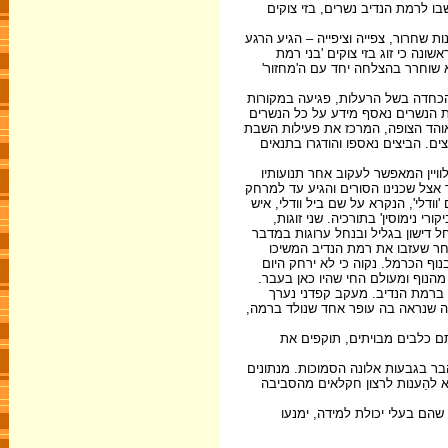
ו לרמת הנדיב נשרים, בזי צוקים
 שחרור, צפייה וציפייה – הגיע הרגע
 הארץ (בדרום הארץ נותרה אוכלוסייה קטנה המונה כשלושים זוגות), חזר לקנן באזור. בשנת 1999 התגלה לראשונה כי זוג בזי צוקים 'בני רמת
וא שוחרר בהצלחה יחד עם ה'מחזור'
הכחדה בשל הרעלות, פגיעה במקורות
ית הנשרים נאסף מידע על כל הנשרים
 אוהד הצופה, המרכז את פעילות השבת
צים. הביצים נאספו והודגרו בתנאים
 ללוויין המאפשר לעקוב אחר תנועותיו
טוט שלו ברחבי האזור. לאחר שחרורו ברמת הנדיב הגיע הנשר לגמלא. משם, בתנועה יומית שהחלה בבוקר ה-15 ביוני 1995, ביקר אצל שכנינו הסורים והגיע עד למרחק
וודלי', הנקרא על שם ביל וודלי, איש
י נימוסין' בתורכיה. שני זוגות,
ני רמת הנדיב נראו בהתנהגות קינון בנחל דישון בגליל ובנחל ערוגות במדבר
פגע באסון הכבד שפקד את אוכלוסיית הנשרים עקב הרעלה ברמת הגולן ב-1999. אפשר שגם לאחר שעזבו את רמת הנדיב המשיכו
ף הכרמל. נקוה כי לא ירחק היום
 מהנוף ומעולם החי שהיו כאן בעבר.
 ברמת הנדיב. מעקב קפדני נערך
ה שנראה בה עופר אחד שנולד ברמה,
התפרעו, ואתם כלבים מבויתים, תוקפים את
הבר בגבעות אלונה הסמוכות. מנתונים
 להֵענות לרצון חקלאים מהסביבה
שהם בעלי יכולת למידה, ימנעו