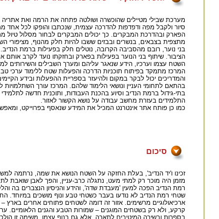
מערכת שבילי מטיילים שהוכשרה ושולטה פתחה את הרמה ואת אתריה לקה
סיור ולקבל מפה ודפדפות להדרכה עצמית, שנכתבו והופקו לכל אחד ממס
הפארק ובהדרכת המבקרים. כך יכולים המבקרים לבחור מסלול טיול מתא
מתצפית בצבאים, בנשרים ובבזים ששבו להיות חלק מהנוף, מציפורי השיר
בני נוער, רובם מהסביבה הקרובה, נוטלים חלק בפעילות ברמת הנדיב
הציבור. שיתוף בני הנוער בפעילות בפארק ובחזקתו נועד לקרב אותם 
השטח עצמו וערכיו, הידע שנאגר עליהם ומערך השבילים והשירותים למ
המרכז מתמקד בפיתוח תוכניות הדרכה והפעלות שטח ללימוד ערכי טבע 
והמדריכים יכול לבקר במקום ולהיעזר בספריית ההפעלות ובידע הקיימים
בהתאם לתחומי העניין ונושאי הלימוד שלהם. המרכז עורך השתלמויות למורי
בתי-גידול ברמת הנדיב וסיוע בהכנת העבודות, ותוכנית חדשה לתלמידי
התלמידים בעזרת מחשב עבודה על נושא הקשור לאזור.
כמו כן פותח אתר אינטרנט המכיל את המידע שנאסף בפרוייקט, ומאפשר 
סיכום
זכינו ו'יד הנדיב', בעלת החזקה על השטח הנושא את שמה, נרתמה למשימ
מזמן היה מוכר רק למתי מעט, נתגלה כרב-עניין, והפך לאבן שואבת לת
רמת הנדיב הפכה למעין 'מעבדת שדה', והידע והניסיון הנצברים בה וה
שטחי רמת הנדיב לא נודעו בעבר כשטחי טבע ונוף מושכים במיוחד. החורש
ארכיאולוגיים מרשימים. אזור זה דומה לשטחים פתוחים אחרים בארץ – ו
קרקע, ולא רק בשטחים המוגנים – שמורות הטבע והגנים הלאומיים. ע
בספרות ובשירה המיטיבים לתארה, אלא גם בנוף עצמו. משימה זו הולכ