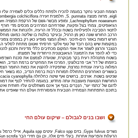
Lachnophyllum noaeanum, ומופע מבשר-גשם של הרקפת המצויה Cyclamen persicum. נערכים מחקרים על החורש ועל הקשר בינו לבין תנאי השטח והטיפול בו.
הגיאופיטים, צמחי בצל ופקעת, שפרחיהם המרהיבים מכסים מדי חורף 
לתנאי הסביבה ולפעילויות בשטח ובכלל זה הרעיה, ולהנחות את הממשק 
חורש דומות באזור הים-תיכוני. האלון המצוי מופיע כאן רק במפנים צפ
במקומות שיש בהם רובד של טוף וולקני חרסיתי ואטום מתחת לסלעי הגי
הנצבר והרצון לשמר את אופי המקום מכתיבים כללי מדיניות ותכנון להנח
כדי לא להפר את ה'תמונה' הגיאובוטנית הייחודית של תפוצתו.
בשטח מתנהלת רעית בקר מבוקרת, שנועדה לצמצם את סכנת השרֵפות ולב
ביוזמתו של דר' אבי פרבולוצקי, המרכז את המחקרים ברמת הנדיב, הוא י
המלווה ברעיה עונתית נמרצת, שתפקידה להקטין את כמות החומר הצמ
בעשורים האחרונים התחוללו תמורות רבות ברמת הנדיב, כמו בשאר חלקי 
שניטעו בשטח. אורנים, ברושים ואף שיטה כחלחלה Acacia cyanophylla ומינים נוספים שאינם נמנים על הצמחייה הטבעית והמסורתית של המקום ניטעו בדגם של חורשות צפופות השולטות בנוף.
החורשות הנטועות מעוצבות עתה מחדש, במגמה להחזיר לנוף את דמותו 
לדגם של 'כתמי יער', הנִכָּרים בנוף אך אינם משתלטים עליו חזותית ו
בתוכם התפתחות הצמחייה הטבעית והמסורתית ועולם החי שאפיינו את ה
ושבו בנים לגבולם – שיקום עולם החי