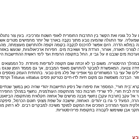
על כל גווניו ואת הקשר בין התרבות החומרית לאופי השטח ומרכיביו. בעין צור נת
שמעליה. עוד התגלה שהמעין נובע מתוך נִקְבָּה באורך של יותר מחמישים מטרים 
לתה במלוא הדרה. היום אפשר להיכנס לנִקְבָּה בקומה זקופה ולהתרשם מעוצמתה, מ
כי תאורה, אוורור, הורדת ציוד ושאיבת מים. חפירות ארכיאולוגיות, שנעשו באזור
ערכות מים שנבנו זו על גבי זו, החל בתקופה הרומית ועד לימי ראשית ההתיישבות ה
 במהלך ההיסטוריה. משום כך לא זכתה שום תקופה לעדיפות מיוחדת. כל הממצאים 
במידה צנועה, המאפשרת למבקר להתרשם מאופי המבנים, אך גם מממד הזמן שנגס בהם
תילים של עצי בר המשחזרים נוף אופייני של פלג מים טבעי. בתחתית העמק נאספי
זרח לבית חורי, ליד שרידי חורבות כפר מהתקופה העות'מנית, נחשף במהלך החפירה
צור אל עקב (חורבת עקב) נחשף מבנה מרשים של אחוזה חקלאית מהתקופה הביזאנטי
ה טהרה, המעיד כי גרו בו יהודים. האחוזה, שישבה על שפת מצוקי חוטם הכרמל, סיפקה
חלקית והנוף המרהיב הופכים את המקום למוקד משיכה למבקרים רבים. לא רחוק מ
קני אבן ששימשו לקבורה בתקופות פריהיסטוריות.
בע