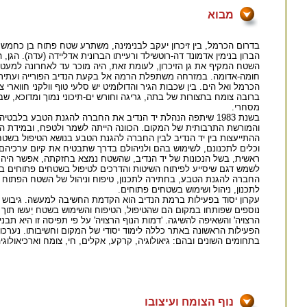
מבוא
בדרום הכרמל, בין זיכרון יעקב לבנימינה, משתרע שטח פתוח בן כחמשת
הברון בנימין אדמונד דה-רוטשילד ורעייתו הברונית אדליידה (עדה). הגן,
השטח המקיף את גן הזיכרון, לעומת זאת, היה מוכר עד לאחרונה למעטים
חומה-אדומה. במזרחה משתפלת הרמה אל בקעת הנדיב הפורייה ועתירת ה
הכרמל ואל הים. בין שכבות הגיר והדולומיט יש סלעי טוף וולקני חווא
ברובה צומח בתצורות של בתה, גריגה וחורש ים-תיכוני נמוך ומדוכא, שב
מסחרי.
בשנת 1983 שיתפה הנהלת יד הנדיב את החברה להגנת הטבע בל
והמורשת התרבותית של המקום. הכוונה הייתה לשמר ולטפח, ובמידת הצו
ההתייעצות בין יד הנדיב לבין החברה להגנת הטבע בנושא הטיפול ב
וכלים לתכנונם, לשימוש בהם ולניהולם בדרך שתבטיח את קיום ערכי
ראשית, בשל הנכונות של יד הנדיב, שהשטח נמצא בחזקתה, אפשר היה ל
לשמש דגם שיסייע לפיתוח השיטות והדרכים לטיפול בשטחים פתוחים בכ
החברה להגנת הטבע, בחתירה לתכנון, טיפוח וניהול של השטח הפתוח בג
לתכנון, ניהול ושימוש בשטחים פתוחים.
עקרון יסוד בפעילות ברמת הנדיב הוא הקדמת החשיבה למעשה. גיבוש נכ
נוספים שפותחו במקום הם שהטיפול, הטיפוח והשימוש בשטח יֵעשו תוך שמ
הרצויה' והשאיפה להשיגה. 'דמות הנוף הרצויה' על פי תפיסה זו היא תבנית 
הפעילות הראשונה באתר כללה לימוד יסודי של המקום וחשיבותו. נערכו
בתחומים השונים ובהם: גיאולוגיה, קרקע, אקלים, חי, צומח וארכיאולוגיה
נוף הצומח ועיצובו