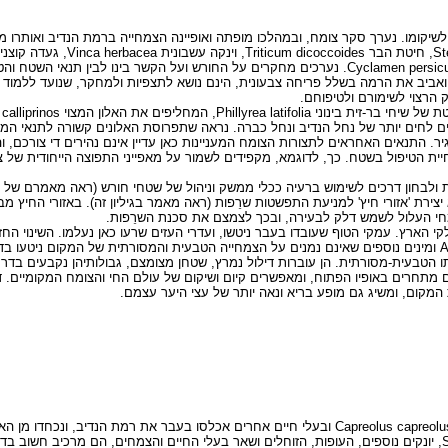
ואביב את הרמה בשלל פריחה צבעונית, הינם נושא לתצפיות ולמחקר, שנועד ללמו
הרצוי לשימורם ולטיפוחם.
וניים לחים יותר של נחל הנדיב ונחל כברה. נראה שתפרוסת האלונים קשורה לתנאי ה
ר. התנאים האחראים לתצורות הצומח המעניינות כאן עדיין אינם נהירים די צורכם,
יית הטיפול בשטח. כך, לדוגמא, מקפידים לשמור על מאפייני התפוצה הייחודית של צ
חון דרכים לשימוש ברעיה ככלי ממשק וניהול של שטחי חורש (ראה מאמרם של גוטמ
צירת 'אזורי חיץ' למניעת התפשטות שרֵפות (ראה מאמר בגיליון זה). באזורי החיץ מב
חי העלול לשמש דלק לבעירה, ובכך לצמצם את סכנת השרֵפות.
הארץ. עמקי הטוף שעובדו בעבר ניטשו, ועדרי העזים שרעו כאן נעלמו. השינוי החזו
הטבעית-מסורתית. הן עוברות דילול נמרץ, שטחן מצומצם, גבולותיהן נקבעים בדרך
אינם מתחרים באופיו הפתוח, ומאפשרים קיום ושיקום של עולם החי והצומח המקומיים.
מקום, ומשיג גם מופע בריא ונאה יותר של עצי היער עצמם.
נשרים Gyps fulvus, בזים Falco spp, עיטים Aquila spp, איילי כרמל Capreolus capreolus ובעלי חיים אחרים אכלסו בע
הרעלות והפרעות אחרות. בעלי חיים אלה, וכן גם חזירי הבר Sun scrofa, יונקים נוספים, העופות, הזוחלים ושאר בעלי החיים והצמחי