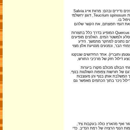
הצומח הטבעי נחקר במגמה להכירו ולפתח כללים וכלים לשמירה עליו ולשיקומו. נערך סקר צומח, ובמהלכו מופתה ואופיינה הצמחייה ברמת הנדיב ואותרו מינים נדירים ובהם: מרוות אייג Salvia
eigli, מרווה מנוצה S. punnata, חלמונית זעירה Sternbergia colchiciflora, חיטת הבר Triticum dicoccoides, וינקה עשבונית Vinca herbacea, געדה קוצנית Teucrium spinosum, דוגון ירושלמי
ד את דגמי תפוצתם, את הקשר שלהם
הרכב החורש שונה כאן מן הרגיל, ובעיקר בולטת בו שליטה כמעט מוחלטת של שיחי בר-זית בינוני Phillyrea latifolia, המחליפים את האלון המצוי Quercus calliprinos המופיע בדרך כלל בתצורות
מסלע ולמשטר המים. האלונים מופיעים
 והם נתונים למחקר מתמשך. הידע
מחי הבר, ונמנעים מנטיעת אלון מצוי
ן וחובריו). אחד החידושים שננקטו
וצע דילול חזק של מרכיבי החורש,
תי הבולט מכולם מקורו ביערות
 המשלבת אותן בנוף והן מעוצבות
 דילול ניכר בתוך הכתמים מאפשר גם
בר את רמת הנדיב, ונכחדו מן האזור ואף מהארץ כולה בעקבות ציד,
ם, הם מרכיב חשוב בדמות הנוף הרצויה של רמת הנדיב. כדי