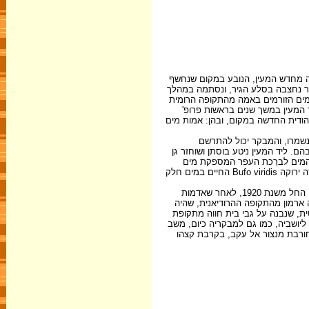
גלה מחדש המעין, הנובע במקום שנחשף
אשר נחצבה בסלע הגיר, ונסתמה במהלך
המים הזורמים באמה מהתקופה הרומית
 המעין במשך שנים בראשות פרופ'
יהודית החדשה במקום, ובהן: אמות מים
נשמרו, והמבקר יכול להתרשם
. ליד המעין ניטע בוסתן ושוחזר גן
ם המים לברֵכת העפר המספקת מים
לחזירים, לצבאים, לאיילי הכרמל ולשאר בעלי החיים המאכלסים את האזור. הברֵכה משמשת גם מקום חיוּת לדו-חיים כטריטון פסים Triturus vittatus וקרפדה ירוקה Bufo viridis החיים במים חלק
בגבעה שמעל לעין צור נעשו עבודות ניקוי ושימור לשרידי מבנה ערבי הנקרא 'בית חורי', המספר את סיפורו של ניסיון התיישבות יהודי שהיה כאן במשך שנתיים החל משנת 1920, לאחר שאדמות
 ארמון מהתקופה ההרודיאנית, שהיה
ת, שנבנה על גבי בית חווה מתקופת
 ליושביה, כמו גם למבקריה כיום, משב
חורבת מנצור אל עקב, בקרבת קצהו