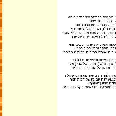
, נמצאים קבריהם של הנדיב הידוע
קדים אותו מדי שנה.
טית, ועליהם אדמת טרה-רוסה
כרון'), והצופה אל מישור חוף
 אין הרמה מושכת את העין. היא עוטה
לה יפה לגדל במקום יער בעל ערך
 יטפח וישקם את ערכי הטבע, הנוף
וך, מחקר ובילוי בחיק הטבע.
חים שנותרו פתוחים ובפיתוח תפיסה
נון השטח ובטיפוחו יש בה כדי
כון דש"א ('דמותה של ארץ') של
ר וכדגם ללימוד ופיתוח דרכים
יה ולהנחותה. עקרונות ודרכי פעולה
יצוע יהיה קביעה של 'דמות הנוף
ם אותו ('מגוונוף').
ם מעמיקים בידי אנשי מקצוע וחוקרים