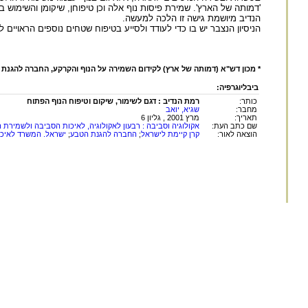
'דמותה של הארץ'. שמירת פיסות נוף אלה וכן טיפוחן, שיקומן והשימוש 
הנדיב מיושמת גישה זו הלכה למעשה.
הניסיון הנצבר יש בו כדי לעודד ולסייע בטיפוח שטחים נוספים הראויים 
* מכון דש"א (דמותה של ארץ) לקידום השמירה על הנוף והקרקע, החברה להגנת
ביבליוגרפיה:
כותר:
רמת הנדיב : דגם לשימור, שיקום וטיפוח הנוף הפתוח
מחבר:
שגיא, יואב
תאריך:
מרץ 2001 , גליון 6
שם כתב העת:
אקולוגיה וסביבה : רבעון לאקולוגיה, לאיכות הסביבה ולשמירת 
הוצאה לאור:
קרן קיימת לישראל
;
החברה להגנת הטבע
;
ישראל. המשרד לאיכ
החומר במאגר זה הינו
לשימוש פרטי ולשימושם ש
המאגר, ללא הסכמה מ