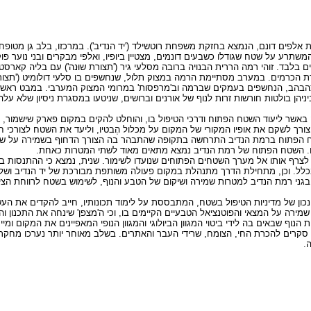
 אלפים דונם, הנמצא בחזקת משפחת רוטשילד ('יד הנדיב'). במרכזו, בלב גן מטופח
 המשתרע על שטח שגודלו כשבעים דונמים, מצטיין ביופיו, ואלפי מבקרים ובני נוער פו
 בלבד. זוהי רמה הררית הבנויה ברובה מסלעי גיר ('תצורת שוּנה') עם בליה קארס
כרמים. במערב מסתיימת הרמה במצוק תלול, שנחשפים בו סלעי דולומיט ('תצורת זי
רי צהבהב, הנחשפים בעמקים שברמה וב'מרפסות' במרומי המצוק המערבי. במבט ראשון
יניהן בולטות חורשות זרות לנוף של אורנים וברושים, שניטעו במסגרת ניסיון שלא ע
בטיה באשר ליעוד השטח הפתוח ודרכי הטיפול בו, והוחלט להקים במקום פארק שישמור,
רך לשקם את אופיו המקורי של המקום על מכלול הֶבטיו, וליעד את השטח לצורכי חינ
שטח הפתוח ברמת הנדיב התרחשה בתקופה שהתבהר בה הצורך הדחוף בשמירה על שט
הם. השטח הפתוח של רמת הנדיב נמצא מתאים מאוד לשתי המטרות כאחת.
צרף אותו אל מערך השטחים הפתוחים שנועדו לשימור. שנית, נמצא כי ההתנסות בתכ
לל. וכן, מתחילת הדרך מתנהלת במקום פעולה משותפת מבורכת של יד הנדיב ושל מ
ני רמת הנדיב למטרות שמירה ושיקום של הטבע והנוף, לשימוש בשטח לרווחת הציבו
ון של מדיניות הטיפול בשטח, המתבססת על לימוד תכונותיו, חייב להקדים את העשי
ירה על המצאי והפוטנציאל הטבעיים הקיימים בו, וכי ה'מצפן' שינחה את התכנון והב
הנוף שבאים בה לידי ביטוי המגוון הביולוגי והמגוון הנופי המאפיינים את המקום ומייחדי
 סקרים להכרת החי, הצומח, שרידי העבר והאתרים. בשלב מאוחר יותר נערכו מחקרי
.