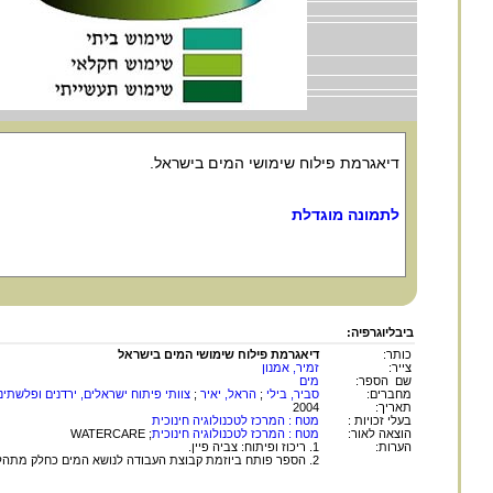
דיאגרמת פילוח שימושי המים בישראל.
לתמונה מוגדלת
ביבליוגרפיה:
כותר:
דיאגרמת פילוח שימושי המים בישראל
צייר:
זמיר, אמנון
שם הספר:
מים
מחברים:
סביר, בילי
;
הראל, יאיר
;
צוותי פיתוח ישראלים, ירדנים ופלשתינ
תאריך:
2004
בעלי זכויות :
מטח : המרכז לטכנולוגיה חינוכית
הוצאה לאור:
מטח : המרכז לטכנולוגיה חינוכית
; WATERCARE
הערות:
1. ריכוז ופיתוח: צביה פיין.
2. הספר פותח ביוזמת קבוצת העבודה לנושא המים כחלק מתהליך השלום הרב-צדדי במזרח התיכון תוך שיתוף פעולה וכתיבה של צוותים מישראל, מירדן ומהרשות הפלסטינית.