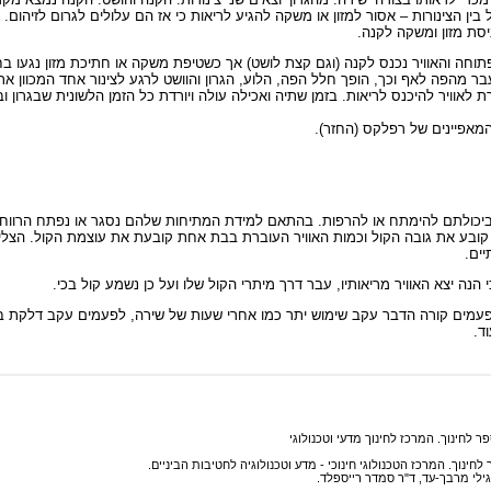
ין הצינורות – אסור למזון או משקה להגיע לריאות כי אז הם עלולים לגרום לזיהום. א
יסת מזון ומשקה לקנה.
פתוחה והאוויר נכנס לקנה (וגם קצת לושט) אך כשטיפת משקה או חתיכת מזון נגעו ב
מהפה לאף וכך, הופך חלל הפה, הלוע, הגרון והוושט לרגע לצינור אחד המכוון את 
לאוויר להיכנס לריאות. בזמן שתיה ואכילה עולה ויורדת כל הזמן הלשונית שבגרון 
המאפיינים של רפלקס (החזר).
 וביכולתם להימתח או להרפות. בהתאם למידת המתיחות שלהם נסגר או נפתח הרווח 
 קובע את גובה הקול וכמות האוויר העוברת בבת אחת קובעת את עוצמת הקול. הצליל
ים.
נה יצא האוויר מריאותיו, עבר דרך מיתרי הקול שלו ועל כן נשמע קול בכי.
פעמים קורה הדבר עקב שימוש יתר כמו אחרי שעות של שירה, לפעמים עקב דלקת ב
ד.
ר לחינוך. המרכז לחינוך מדעי וטכנולוגי