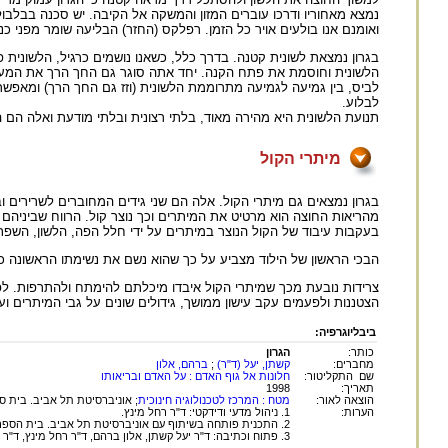
נמצא מאחוריו ודרכו עוברים המזון והמשקה אל הקיבה. יש סכנה בבלבול ב
ואומנם אנו בולעים אויר כל הזמן. רפלקס (החזר) הבליעה שומר מפני כנ
בגרון נמצאת לשונית קטנה. בדרך כלל, כשאנו נושמים כרגיל, הלשונית 
הלשונית וחוסמת את פתח הקנה. יחד אתה סוגר גם החך הרך את המעבר 
לביס, בין גמיעה לגמיעה מתרוממת הלשונית (וזז גם החך הרך) ומאפשרת 
לבלוע.
תנועת הלשונית היא מהירה מאוד, בלתי רצונית ובלתי מודעת ואלה הם 
מיתרי הקול
בגרון נמצאים גם מיתרי הקול. אלה הם שני גידים המחוברים לשרירים
מהריאות החוצה הוא מרטיט את המיתרים וכך נוצר קול. הרווח שביניהם
בעקבות עיבוד של הקול הנוצר במיתרים על ידי חלל הפה, הלשון, השפתי
הבכי הראשון של הילוד מצביע על כך שהוא נשם את נשימתו הראשונה כי ה
צרידות נובעת מכך שמיתרי הקול איבדו מיכלתם להימתח ולהתרפות. ל
הצטננות ולפעמים עקב עישון ממושך, גידולים שונים על גבי המיתרים ועו
ביבליוגרפיה:
כותר:
הגרון
מחברים:
קשתן, יעל (ד"ר)
;
ברהם, אלון
שם התקליטור:
חלונות אל גוף האדם : על האדם ובריאותו
תאריך:
1998
הוצאה לאור:
מטח : המרכז לטכנולוגיה חינוכית
; אוניברסיטת תל אביב. בית ספ
הערות:
1. ניהול מדעי ודידקטי: ד"ר רחל מינץ.
2. התכנית פותחה בשיתוף עם אוניברסיטת תל אביב. בית הספר לחינוך. המרכז הטכנולוגי חינוכי - מדע וטכנולוגיה לחטיבות הביניים.
3. פתוח וכתיבה: ד"ר יעל קשתן, אלון ברהם, ד"ר רחל מינץ, ד"ר גילי מרבך-עד, ד"ר סמדר רייספלד.