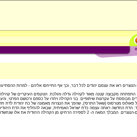
יא התפתחה מקבוצה קטנה מאוד לקהילה גדלה והולכת. הטקסים העיקריים של קהילה ז
 מבוססת על עקרונות שיתופיים: בני הקהילה ויתרו על כספם ורכושם הפרטי, והעב
ל פאולוס מטרסוס (שאול התרסי), שהפך את הנצרות מאמונה של כת יהודית לדת חדש
ועוד: הדת החדשה ראתה עצמה כדת ישראל האמיתית, שבאה להחליף את הדת היהודית
אבל פעילותו הביאה לשינוי מהותי ביחס של יהודי ארץ ישראל אל היהודים-הנוצרים. המבלך המאה ה- 2 לספירה הרחי