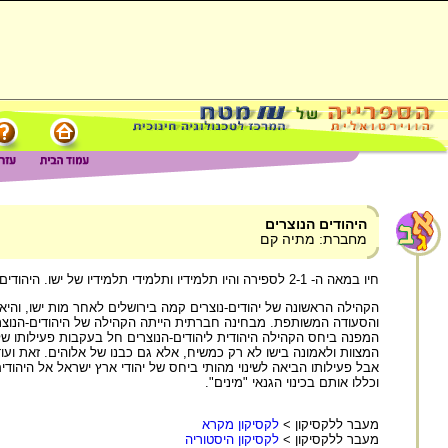
היהודים הנוצרים
מחברת: מתיה קם
חיו במאה ה- 2-1 לספירה והיו תלמידיו ותלמידי תלמידיו של ישו. היהודים-הנוצרים ראו את עצמם יהודים לכל דבר, וכך אף התייחסו אליהם - למרות ההסתייגות שהם עוררו בציבור היהודי.
הקהילה הראשונה של יהודים-נוצרים קמה בירושלים לאחר מות ישו, וה
והסעודה המשותפת. מבחינה חברתית הייתה הקהילה של היהודים-הנוצרים
המפנה ביחס הקהילה היהודית ליהודים-הנוצרים חל בעקבות פעילותו ש
המצוות ולאמונה בישו לא רק כמשיח, אלא גם כבנו של אלוהים. זאת 
וכללו אותם בכינוי הגנאי "מינים".
מעבר ללקסיקון >
לקסיקון מקרא
מעבר ללקסיקון >
לקסיקון היסטוריה