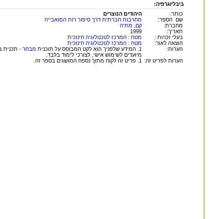
ביבליוגרפיה:
כותר:
היהודים הנוצרים
שם הספר:
מחויבות חברתית דרך סיפור רות המואבייה
מחברת:
קם, מתיה
תאריך:
1999
בעלי זכויות :
מטח : המרכז לטכנולוגיה חינוכית
הוצאה לאור:
מטח : המרכז לטכנולוגיה חינוכית
הערות:
1. המידע שלפניך הוא לקט המבוסס על תוכנית
מבחר
- תכנית ב
מיועדים לשימוש אישי, לצורכי לימוד בלבד.
הערות לפריט זה:
1. פריט זה לקוח מתוך נספח המושגים בספר זה.