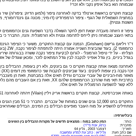
שבמוחה הוא בעל איפיון נקבי ולא זכרי!
במחצית השמאלית של הגוף - ציפור הרמפרודיט (דו-מיני; מכונה גם גיננדרומורף, מ
השונות גנטית).
ציפור זו היוותה מעבדה יוצאת דופן לחקר השאלה בדבר השפעת גנים וכרומוזומים
בתאי העצב שבמוחה ניתן לייחס לתרומה גנטית ולא הורמונלית. והנה, התברר כי בפ
כרומוז
הצליחו - על ידי טיפול הורמונלי - לגרום לבקיעת ציפור נקבה ששרה בבגרותה שירי
בגודל ביניים, בין גודל אופייני לנקבה לבין גודל המתאים לזכר, ומכאן שגודלו של
לאחרונה מצאה אותה קבוצת חוקרים כי גם ביונקים, ולא רק בעופות, ההבדלים בין מו
ללא קשר להשפעה הורמונלית על תאים אלה.
באותה אוניברסיטה, קבוצת חוקרים בראשות אריק ויליין (Vilain) זיהתה לאחרונה 51 גנים שמתבטאים באופן שונה בתאי המוח של שני המינים, זכר/נקבה, וזאת עוד לפני שמתפתחים אשכים בגופו של העובר ושמתחילה הפרשה של הורמוני מין.
החוקרים בחנו 000
ומתחילים להשפיע על מוח העובר מופיעים הבדלים בין המינים, הבדלים שאחראים 
ביבליוגרפיה:
כותר:
המין כתוב במוח : ממצאים חדשים על מקורות ההבדלים בין הזוויגים
מחברת:
ברנע, ענת (ד"ר)
תאריך:
דצמבר 2003 , גליון 64
שם כתב העת:
גליליאו : כתב עת למדע ומחשבה
הוצאה לאור:
SBC לבית מוטו תקשורת ולאתר IFEEL