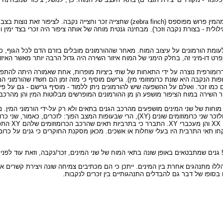
קבוצת חוקרים בראשות ארנולד בדקה לאחרונה ציפור (ולמען הדיוק: ציפור/ה) שיר מהמין פרוש מפו
ילולית - בצורת נקבה וזכר). מבחינה גנטית מוחה של אותה ציפור היה זכרי בצד ימין
 לעומת הורמונים על עיצוב המוח. מאחר שההורמונים מובלים בזרם הדם לכל הגוף,
רט דו-מיני זה, בחלק הימני של המוח איזור השירה היה גדול הרבה יותר מאשר האיז
ומי Z), בעוד שהביצית השנייה אמורה היתה להתפתח לציפור נקבה, ZW (בעופות הנקבה היא שונת כרומוזומי מין). גרישם מו
ם כמו זכר. ואולם על ההשפעה שיש להורמונים ניתן ללמוד - מוסיף גרישם - גם על פי
 אזור השירה במוח הציפור מושפע הן מן ההורמונים המופרשים מבלוטות המין והן מהרכ
חות של שני המינים מושפעים מהרכב הגנים בתאים ולא רק על-ידי הורמוני המין. נזכי
מאזור מוח-ה
12, גנים שונים במוחות של עכברים. התברר כי 51 מבין הגנים הללו מתנהגים אחרת בין המינים. ייתכן כי הם מכתיבי
בסופו של דבר גם להבדלים התנהגותיים בין זכרים לנקבות.