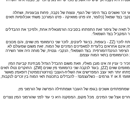
ספס (zebra finch) שחצייה זכר וחצייה נקבה. לציפור זאת נוצות בצבעי זכר ואשכים בצד הימני של הגוף, ונוצות של נקבה, פחות צבעוניות, ושחלה
 ונקבי בצד שמאל (כלומר, זהו פרט מוזאיקה - פרט המורכב משתי אוכלוסיות תאים
 כל תאיה של ציפור זאת התפתחו בסביבה הורמונאלית אחת, ולפיכך את ההבדלים
ור המקביל בצד השמאלי.
ד"ר ויליאם גרישם (Grisham), הנמנה עם קבוצת החוקרים, משער כי הציפור הגיננדרומורפית נוצרה על ידי התאחות של שתי ביציות מופרות, אחת שאמורה היתה להתפתח לזכר (ZZ - בעופות, בניגוד ליונקים, לזכר שני כרומוזומי מין שווים, והם מכונים
סיף כי מזה זמן הם חשדו שהורמוני המין אינם אחראים בלעדית למאפיינים המיניים של המוח, זאת משום שמעולם לא
 הציפור הגיננדרומורפית: בצד השמאלי, הנקבי- גנטית, של מוחה היה אזור השירה
ב הכרומוזומים בתאי המוח עצמם.
ר כי עניין זה אינו מובן מאליו, וזאת משום ההבדל הגדול מבחינת קביעת המין
זכר-נקבה בין עופות ליונקים: בעוד שביונקים לנקבות שני כרומוזומי מין דומים (XX) ולזכר שני כרומוזומים שונים (XY), הרי שבעופות המצב הפוך: לזכרים, כאמור, שני כרומוזומים שווים (ZZ), בעוד לנקבה שני כרומוזומי מין שונים (ZW). החוקרים נטלו תאים
ביניים של עוברי עכברים וגידלו תאים אלה במבחנות, וזאת הן מעכברי XX והן מעכברי XY. התברר כי בתרביות תאים שהרכב הכרומוזומים שלהם XY התפתחו יותר תאי עצב המפרישים את השליח-העצבי (נוירוטרנסמיטר) דופאמין מאשר
בתרביות תאי מוח שהרכב הכרומוזומים שלהם XX, וזאת בין אם העוברים מהם נלקחו תאי התרבית היו בעלי שחלות או אשכים. מכאן מסקנת החוקרים כי גנים על כרומוזומי X או Y גורמים - כשלעצמם! - להבדלים בתכונות תאי המוח בין זכרים לנקבות,
ם צמיחה שונה ויצירת קשרים אחרים אצל שני המינים. מכל מקום, המסקנה היא כי עוד לפני שהורמוני המין נוצרים