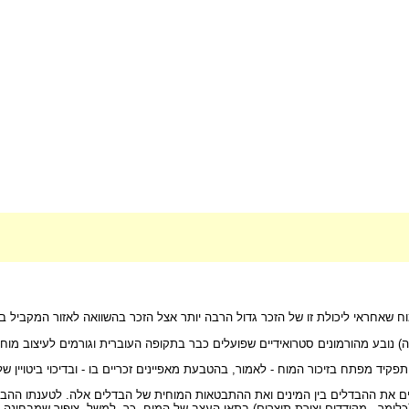
וח שאחראי ליכולת זו של הזכר גדול הרבה יותר אצל הזכר בהשוואה לאזור המקביל 
ד מפתח בזיכור המוח - לאמור, בהטבעת מאפיינים זכריים בו - ובדיכוי ביטויין של 
) מאוניברסיטת קליפורניה בלוס אנג'לס (UCLA) חוקר מזה שנים את ההבדלים בין המינים ואת ההתבטאות המוחית ש
כלומר - מקודדים יצירת תוצרים) בתאי העצב של המוח. כך, למשל, ציפור שמבחינה ג