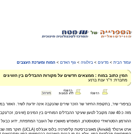
עמוד הבית
>
מדעים
>
ביולוגיה
>
גוף האדם
>
המוח ומערכת העצבים
המין כתוב במוח : ממצאים חדשים על מקורות ההבדלים בין הזוויגים
מחברת: ד"ר ענת ברנע
חזרה
3
בציפורי שיר, בתקופת החיזור שר הזכר שירים שהנקבה אינה יודעת לשיר. האזור במ
מזה כ-40 שנה מקובל לטעון שעיקר ההבדלים המוחיים בין המינים (זוויגים; זכר/נקבה) נובע מהורמונים סטרואידיים שפועלים כבר בתקופה העוברית וגורמים לעיצוב מוח שונה בקרב שני המינים (וראו: "
ההורמון הסטרואידי טסטוסטרון, המופרש מאשכיו של העובר המתפתח, ידוע כבעל תפקי
ארט ארנולד (Arnold
המופרשים מבלוטות המין, אלא גם מן הגנים השוכנים בכרומוזומי המין ומתבטאים (