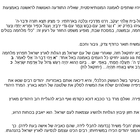
 יהיו שותפים לאמונה המונותיאיסטית, שאליה התוודעה האנושות לראשונה באמצעות
ֵּית אֱלֹהֵי יַעֲקֹב, וְיֹרֵנוּ מִדְּרָכָיו וְנֵלְכָה בְּאֹרְחֹתָיו: כִּי מִצִּיּוֹן תֵּצֵא תוֹרָה וּדְבַר-ה’
בא ישעיהו בפרק יא: "
ו
וְגָר זְאֵב עִם-כֶּבֶשׂ וְנָמֵר עִם-גְּדִי יִרְבָּץ; וְעֵגֶל וּכְפִיר וּמְרִיא יַחְדָּו וְנַעַר
המלחמה, ובמשנה, במסכת שבת, מופיע משפט החוזר על רעיון זה: "כלי מלחמה בטלים
שיח תואר כרודף צדק, גיבור וחכם.
הנביא יחזקאל חזה, שאחרי שובו של עם ישראל מן הגלות לארץ ישראל תפרוץ מלחמה
ת גוג ומגוג יחזיקו כל העמים באמונה באל אחד: "
א
וַיְהִי דְבַר-ה’ אֵלַי לֵאמֹר.
ב
נָי ה’: תַּעֲלֶה חֲמָתִי, בְּאַפִּי.
יט
... בַּיּוֹם הַהוּא יִהְיֶה רַעַשׁ גָּדוֹל עַל אַדְמַת יִשְׂרָאֵל.
כ
רֶב אִישׁ בְּאָחִיו תִּהְיֶה... (יחזקאל לח)
עיקר בשל העושק הכלכלי, והיא דיכאה אותם באכזריות. יהודים רבים שנאו את
ציפייה שאלוהים ישלח את המשיח לסלק את שלטונה של רומא בארץ. המרד היהודי
רה. ואולם מרד בר כוכבא דוכא כקודמו ואף הביא להגליית רוב היהודים מארץ
את חזון קיבוץ הגלויות ולהשיג עצמאות לעם ישראל. הוא ייאבק בכוחות הרוע,
אותן 'חבלי משיח' (בדומה לחבלי לידה, שהם כאביה של אישה בעת לידה). כך
תורכיה הכריז על עצמו כמשיח, והמוני יהודים הכירו במשיחיותו; רבים הכינו עצמם לנסיעה לארץ ישראל בהנהגתו.