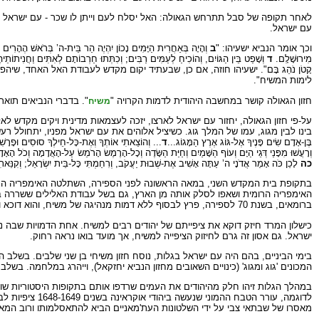
לאחר תקופה של סבל תתרחש הגאולה: האל יסלח לעם וייתן לו שכר - עם ישראל יחזו
עם ישראל.
וכך אומר הנביא ישעיהו: "
ב
וְהָיָה בְּאַחֲרִית הַיָּמִים נָכוֹן יִהְיֶה הַר בֵּית-ה’ בְּרֹאשׁ הֶהָרִים וְנִ
מִירוּשָׁלִָם.
ד
וְשָׁפַט בֵּין הַגּוֹיִם, וְהוֹכִיחַ לְעַמִּים רַבִּים; וְכִתְּתוּ חַרְבוֹתָם לְאִתִּים וַחֲ
קָטֹן נֹהֵג בָּם". ישעיהו חוזה, אם כן, שבעתיד יקום מקדש לעבודת האל האחד, 
לימות המשיח".
חזון הגאולה קושר במחשבה היהודית לדמות הקרויה "
". בדברי הנביאים תוא
משיח
על-פי חזון הגאולה, יחזור עם ישראל לארצו, יזכה לעצמאות מדינית ויקים מקדש 
בינו לבין מגוג, עמו של המלך גוג. כשיציל אלוהים את עם ישראל מפניו, יתחולל ר
בֶּן-אָדָם שִׂים פָּנֶיךָ אֶל-גּוֹג אֶרֶץ הַמָּגוֹג...
ד
... וְהוֹצֵאתִי אוֹתְךָ וְאֶת-כָּל-חֵילֶךָ סוּסִים וּפָרָשׁ
וְרָעֲשׁוּ מִפָּנַי דְּגֵי הַיָּם וְעוֹף הַשָּׁמַיִם וְחַיַּת הַשָּׂדֶה וְכָל-הָרֶמֶשׂ הָרֹמֵשׂ עַל-הָאֲדָמָה וְכֹל הָ
כה
לָכֵן כֹּה אָמַר אֲדֹנָי ה’ עַתָּה אָשִׁיב אֶת-שְׁבוּת יַעֲקֹב, וְרִחַמְתִּי כָּל-בֵּית יִשְׂרָאֵל; וְקִנ
בתקופת בית המקדש השני, במאה הראשונה לפני הספירה, השתלטה האימפריה הרומית
האימפריה הרומית ושאפו לסלק אותה מן הארץ, גם בשל עבודת האלילים ששררה בה
ברומאים, בשנת 70 לספירה, פרץ לבסוף ללא דמות מנהיגה של משיח, והוא דוכא והסתיים בהחרבת בית המקדש שבירושלים.
כישלון המרד חיזק דוקא את ציפייתם של יהודים רבים למשיח. אחת הדמויות שבה נ
ישראל. גם אסון זה גרם לחיזוק הציפייה למשיח, אך מועד בואו נראה רחוק.
בימי הביניים, בהם היה עם ישראל בגלות, נוסח חזון משיחי בן שני שלבים. בשלב ה
המכונים 'גוג ומגוג' (כינויים השאובים מחזון הנביא יחזקאל), וייהרג במלחמה. ב
במהלך הגלות זיהו חלק מהיהודים את העמים שרדפו אותם בתקופות היסטוריות שונו
לדוגמה, עורר 
מאסרו של שבתאי צבי על ידי השלטונות העת'מאניים הביא להתאסלמותו ורוב המאמ