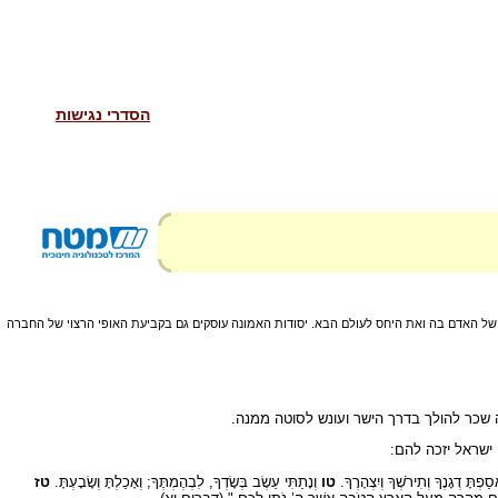
הסדרי נגישות
ל האדם בה ואת היחס לעולם הבא. יסודות האמונה עוסקים גם בקביעת האופי הרצוי של החברה
שכר להולך בדרך הישר ועונש לסוטה ממנה.
ישראל יזכה להם:
פְתָּ דְגָנֶךָ וְתִירֹשְׁךָ וְיִצְהָרֶךָ.
טו
וְנָתַתִּי עֵשֶׂב בְּשָׂדְךָ, לִבְהֶמְתֶּךָ; וְאָכַלְתָּ וְשָׂבָעְתָּ.
טז