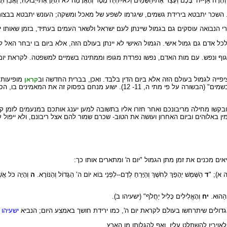
ְחָרָה אַף-ה’ בָּכֶם וְעָצַר אֶת-הַשָּׁמַיִם וְלֹא-יִהְיֶה מָטָר וְהָאֲדָמָה לֹא תִתֵּן אֶת-יְבוּלָהּ; וַאֲב
מה. השכר יתבטא בירידת גשמים, שיגרמו לשפע של מאכל ומשקה; העונש יתבטא בבצור
י הנבואה עוסקים גם בגמול שיינתן לעם ישראל ולשאר העמים בעתיד, בזמן שאותו י
דם גם גמול אישי. הגמול האישי לא יינתן בעולם הזה, אלא ביום בו יבחר האל לקיים
 - גוף ונפש. עם מות האדם, נפשו נפרדת מגופו וממתינה בשמיים למשפטה. לקראת 
ציפייה לגמול בעולם הזה אלא ביום הדין בלבד. ואכן, בברית החדשה וב
מופיעות 
קראן
"אשריכם אם יחרפו וירדפו אתכם ויעלילו עליכם בגללי. שִמחו וגילו, כי שכרכם רב בשמים"
בקשו מחילה מריבונכם ואחר חזרו אליו בתשובה למען יענג אותכם במנעמים לזמן קצו
ין באלוהים וביום האחרון ועושה את הטוב- שכרם שמור להם אצל ריבונם, ולא ייפול עליהם פ
ים מכנים את זמן מתן הגמול "יום ה' ומתארים אותו כך:
דיה א); "
ד
הַשֶּׁמֶשׁ יֵהָפֵךְ לְחֹשֶׁךְ וְהַיָּרֵחַ לְדָם--לִפְנֵי בּוֹא יוֹם ה’ הַגָּדוֹל וְהַנּוֹרָא.
ה
וְהָיָה כֹּל אֲשׁ
ם הַהוּא.
יח
וְהָאֱלִילִים כָּלִיל יַחֲלֹף" (ישעיהו ב).
 גדולים שיתרחשו בעולם לקראת יום ה', כמו ירידת חושך באמצע היום; הנביא
ישעיהו
א
ויביו להשתלט עליו, ואף להגלותו מן הארץ.