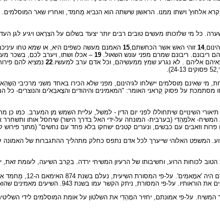
א אלחוץ' וישתו ממנו. הראשון שישתה הוא הנביא מֻחמד, ואחריו שאר המוסלמים. ל
ה. כל מי שלזכותו מעשים טובים רבים יותר יצעד בשלום על הצִרָאט ויגיע לגן העדן; 
ינום,
14
זוהי האש אשר הכחשתם,
15
האמנם מעשה כשפים היא, או שמא טחו עיניכ
ם ריבונם. ריבונם שמרם מפני עונש השאול.
19
– אכלו ושתו, ויערב לכם, בשכר מע
יהם אליהם . לא נגרע שמץ ממעשיהם, וכל אדם ערב למעשיו.
22
נמציא להם פירות
.
 מי שאינם מוסלמים יישלחו לגיהינום, מפני שלא הכירו באחד משני מרכיבי הָשָהַ
זו מסתמכת על פסוק קֻראני האומר: "המאמינים והיהודים והצָאבִאִ'ים והנוצרים- כל ה
יאורי השינויים שיתחוללו לפני יום הדין - למשל, עליית השמש מן המערב. כמו כן מ
ופיע המשיח- אלמָהְדִי (בערבית- המונחה על-ידי האל בדרך הישר) שיחסל אותו ותשחרר
רות וזאבים עם כבשים, ונערים קטנים ישחקו בלא פחד עם נחשים" (מתוך פירוש לקובץ הח
ות הרוע. המשפט האלוהי שייערך לכל אדם נתפס כחלק מתהליך ההתגברות של האמונה 
ב לכוחות הרוע, וחשיבותו של הרעיון המשיחי ירדה. בקֵרב השיעה, לעומת זאת, יש 
לאחר הירצחו של חוסין בקרב 
הקשר עמו בשנת 943. השיעים מאמינים שהוא עתיד להופיע שוב לקראת יום הדין.
 כלומר המשיח. על-פי אמונתם, יחזיר המָהְדִי את השלטון על אומת המוסלמים לידי השלי