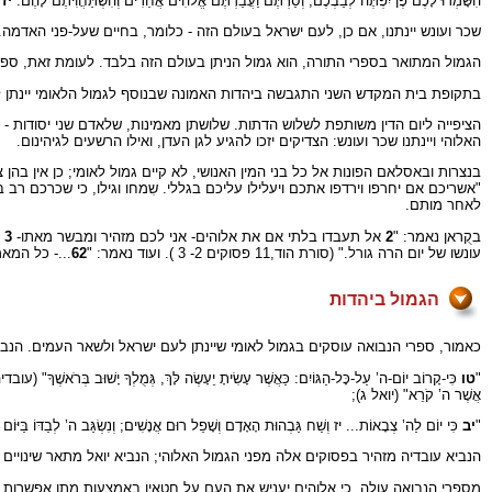
הִשָּׁמְרוּ לָכֶם פֶּן יִפְתֶּה לְבַבְכֶם; וְסַרְתֶּם וַעֲבַדְתֶּם אֱלֹהִים אֲחֵרִים וְהִשְׁתַּחֲוִיתֶם לָהֶם.
יז
ו
שכר ועונש יינתנו, אם כן, לעם ישראל בעולם הזה - כלומר, בחיים שעל-פני האד
הגמול המתואר בספרי התורה, הוא גמול הניתן בעולם הזה בלבד. לעומת זאת, ספר
בתקופת בית המקדש השני התגבשה ביהדות האמונה שבנוסף לגמול הלאומי יינתן לכל א
הציפייה ליום הדין משותפת לשלוש הדתות. שלושתן מאמינות, שלאדם שני יסודות
האלוהי ויינתנו שכר ועונש: הצדיקים יזכו להגיע לגן העדן, ואילו הרשעים לגיהינום.
בנצרות ובאסלאם הפונות אל כל בני המין האנושי, לא קיים גמול לאומי; כן אין בהן 
לאחר מותם.
בקֻראן נאמר: "
2
אל תעבדו בלתי אם את אלוהים- אני לכם מזהיר ומבשר מאתו-
3
ו
עונשו של יום הרה גורל." (סורת הוד,11 פסוקים 2- 3 ). ועוד נאמר: "
62
...- כל המאמ
הגמול ביהדות
כאמור, ספרי הנבואה עוסקים בגמול לאומי שיינתן לעם ישראל ולשאר העמים. הנביא
"
טו
כִּי-קָרוֹב יוֹם-ה’ עַל-כָּל-הַגּוֹיִם: כַּאֲשֶׁר עָשִׂיתָ יֵעָשֶׂה לָּךְ, גְּמֻלְךָ יָשׁוּב בְּרֹאשֶׁךָ" (עוב
אֲשֶׁר ה’ קֹרֵא" (יואל ג);
"
יב
כִּי יוֹם לַה’ צְבָאוֹת... יז וְשַׁח גַּבְהוּת הָאָדָם וְשָׁפֵל רוּם אֲנָשִׁים; וְנִשְׂגַּב ה’ לְבַדּוֹ בַּיּוֹ
הנביא עובדיה מזהיר בפסוקים אלה מפני הגמול האלוהי; הנביא יואל מתאר שינויים
מספרי הנבואה עולה, כי אלוהים יעניש את העם על חטאיו באמצעות מתן אפשרות לא