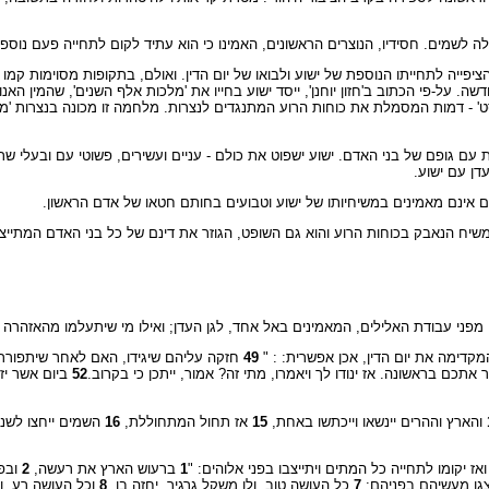
לשמים. חסידיו, הנוצרים הראשונים, האמינו כי הוא עתיד לקום לתחייה פעם נוספת 
פייה לתחייתו הנוספת של ישוע ולבואו של יום הדין. ואולם, בתקופות מסוימות קמו 
שה. על-פי הכתוב ב'חזון יוחנן', ייסד ישוע בחייו את 'מלכות אלף השנים', שהמין הא
ט' - דמות המסמלת את כוחות הרוע המתנגדים לנצרות. מלחמה זו מכונה בנצרות 'מלח
ות עם גופם של בני האדם. ישוע ישפוט את כולם - עניים ועשירים, פשוטי עם ובעלי
דן עם ישוע.
כן הם אינם מאמינים במשיחיותו של ישוע וטבועים בחותם חטאו של אדם הראשון.
 המשיח הנאבק בכוחות הרוע והוא גם השופט, הגוזר את דינם של כל בני האדם המתיי
מפני עבודת האלילים, המאמינים באל אחד, לגן העדן; ואילו מי שיתעלמו מהאזהרה מפ
דימה את יום הדין, אכן אפשרית: : "
49
חזקה עליהם שיגידו, האם לאחר שיתפוררו 
 אתכם בראשונה. אז ינודו לך ויאמרו, מתי זה? אמור, ייתכן כי בקרוב.
52
ביום אשר יז
והארץ וההרים יינשאו וייכתשו באחת,
15
אז תחול המתחוללת,
16
השמים ייחצו לשניי
 יקומו לתחייה כל המתים ויתייצבו בפני אלוהים: "
1
ברעוש הארץ את רעשה,
2
ובפ
וצגו מעשיהם בפניהם:
7
כל העושה טוב, ולו משקל גרגיר, יחזה בו,
8
וכל העושה רע, ולו כ