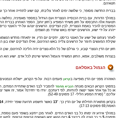
חטאיהם.
בברית החדשה מסופר, כי שלושה ימים לאחר צליבתו, קם ישוע לתחייה ואחר-כך עלה 
במהלך הדורות, עם בניית הכנסייה הנוצרית ועם הגידול במספר מאמיניה, נחלשה הצי
תנועות אלה התבססו על חזון משיחי המופיע ב'חזון יוחנן', הספר האחרון בברית החד
המסרבים להכיר באמת הנוצרית, לבין הצדיקים. הרשעים יונהגו על-ידי ה'אנטי כריס
ייהרג על-ידי ישוע, והרשעים יישרפו באש שתרד מן השמים.
לאחר ניצחונו של ישוע על האנטי כריסט, יתקיים יום הדין. אז יתאחדו מחדש הנשמ
שקילת המעשים תיגזר על הרשעים צלייה באש הגיהינום, ואילו הצדיקים ישהו בגן הע
חזון יום הדין הנוצרי קובע, כי גורלם של כל הלא-נוצרים יהיה הליכה לגיהינום, ש
בנצרות משולבים, אפוא, החזון המשיחי והגמול האישי שיינתן לכל אדם. ישוע הוא
הגמול באסלאם
האזהרה מפני יום הדין מופיעה ב
פעמים רבות. על-פי הקֻראן, יישלחו הנמנעים 
קראן
בפסוקי הקֻראן הבאים מונחה
להסביר לבני האדם שתחיית המתים, המק
הנביא מחמד
או כל גוף אחר אשר יקשה להחיותו, לפי דעתכם. יגידו מי יחזירנו? אמור, זה אשר יצר
עליכם." (סורת המסע הלילי- 17 פסוקים 52-49).
בקראן מתוארת תחילתו של יום הדין כך: "
13
כאשר תישמע תרועת שופר יחידה,
14
האמת,69 פסוקים 17-13).
במהלך אירוע זה ימותו כל בני האדם החיים. לאחר מכן ייתקע בשופר פעם נוספת, ואז
סיפורה,
5
כי כך הורה לה ריבונך.
6
ביום ההוא יצאו האנשים קבוצות קבוצות, למען י