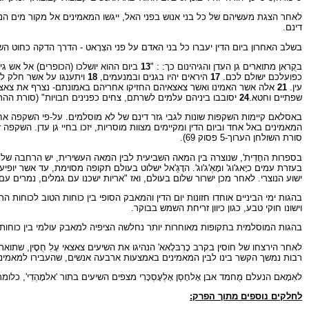
לאחר הצגת מעשיהם של כל בני אנוש בפני האל, ייגשו המאמינים אל מקור מים הנקר
דינם.
בשלב האחרון ביום הדין יעברו כל בני האדם על פני הצִרָאט - הדרך הדקה כחוט השער
בקֻראן מתוארים גן העדן והגיהינום כך: : "
13
ביום ההוא יושלכו (הכופרים) אל אש גיה
כפועלכם ישולם לכם.
17
היראים יהיו בגנים ובמנעמים,
18
ויתענגו על אשר חלק לה
עין.
21
אלה אשר האמינו ואשר צאצאיהם החזיקו אחריהם באמונתם- נצרף את צאצא
שפתיים וחטא.
24
יסובבו ביניהם עלמים לשרתם, צחים כפנינים חבויות" (סורת ההר,52 פסוקים 24-13)
באסלאם קיימות השקפות שונות לגבי גזר דינם של לא מוסלמים. על-פי השקפה אחת,
המאמינים באל אחד וביום הדין ומקיימים מצוות מוסריות, יזכו בחיי גן עדן. השקפה 
סורת השולחן הערוך-5 פסוק 69).
בספרות החָדִית', שנוצרה בין המאה השביעית לבין המאה העשירית, יש הרחבה של ת
בעזרת עמים כיָאג'וג' ומָאְ'ג'וג'. הדָגַ'אל ישלוט בעולם תקופה מסוימת, עד אשר י
ישוע הנוצרי. לאחר מכן ישרור שלום בעולם, ואז "אריות ישכנו עם גמלים, נמרים עם פ
בהגות ימי הביניים אוחדו חזונות יום הדין והמאבק הסופי בין כוחות הטוב לכוח
וישונו חוקי טבע, כגון כיוון זריחת השמש בבוקר.
בהגות המוסלמית בתקופות מאוחרות יותר נחלשה הציפיה למאבק עולמי בין כוחות הטו
רבות נמשך הקשר בינו לבין המאמינים באמצעות ארבעה אנשים, שהעבירו למאמינים את הוראותיו. על-פי המסורת, ניתק 
לאִמָאם הנעלם מֻחמד אבן אָלחָסַן אָלְעָסְכָּרִי מצפים השיעים בתור 'אלמָהְדִי',
לחלקים נוספים מתוך הפרק: