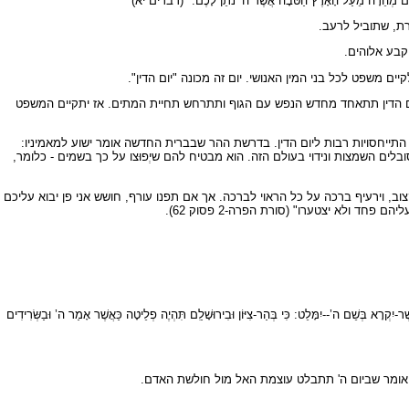
ַדְתֶּם מְהֵרָה מֵעַל הָאָרֶץ הַטֹּבָה אֲשֶׁר ה’ נֹתֵן לָכֶם." (דברים יא)
ת, שתוביל לרעב.
קבע אלוהים.
 משפט לכל בני המין האנושי. יום זה מכונה "יום הדין".
יום הדין תתאחד מחדש הנפש עם הגוף ותתרחש תחיית המתים. אז יתקיים המשפט
התייחסויות רבות ליום הדין. בדרשת ההר שבברית החדשה אומר ישוע למאמיניו:
 (הבשורה על פי מתי ה, 11- 12). ישוע מנחם בפסוק זה את המאמינים בו, הסובלים השמצות ונידוי בעולם הזה. הוא מבטיח להם שיְפוּצו על כך בשמים - כלומר,
ב, וירעיף ברכה על כל הראוי לברכה. אך אם תפנו עורף, חושש אני פן יבוא עליכם
חד ולא יצטערו" (סורת הפרה-2 פסוק 62).
ֶר-יִקְרָא בְּשֵׁם ה’--יִמָּלֵט: כִּי בְּהַר-צִיּוֹן וּבִירוּשָׁלִַם תִּהְיֶה פְלֵיטָה כַּאֲשֶׁר אָמַר ה’ וּבַשְּׂרִידִים
ומר שביום ה' תתבלט עוצמת האל מול חולשת האדם.