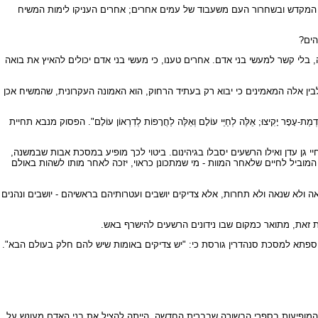
ת המקדש ובשחרור העם משעבוד של עמים אחרים; אחרים העניקו לימות המשיח
הים?
 בלי קשר למעשי בני אדם. אחרים טענו, כי מעשי בני אדם יכולים להאיץ את בואה
בין אלה המאמינים כי יבוא רק בעתיד הרחוק, הוא האמונה העקרונית, שהמשיח אכן
י אַדְמַת-עָפָר יָקִיצוּ; אֵלֶּה לְחַיֵּי עוֹלָם וְאֵלֶּה לַחֲרָפוֹת לְדִרְאוֹן עוֹלָם". הפסוק מנבא תחיית
יי גן עדן ואילו הרשעים יסבלו בגיהינום. ביטוי לכך מופיע במסכת אבות שבמשנה,
המוביל לחיים שלאחר המוות - מי שמתכונן כראוי, יזכה לאחר מותו לשהות באולם
נאה ולא שנאה ולא תחרות, אלא צדיקים יושבים ועטרותיהם בראשיהם - יושבים ונהנים
ומת זאת, מתואר כמקום שבו נידונים הרשעים להישרף באש.
תוספתא למסכת סנהדרין גורסת כי: "יש צדיקים באומות שיש להם חלק בעולם הבא".
 המופיעות בספרי הבשורה שבברית החדשה, הייתה להציל את בני האדם מעונש על