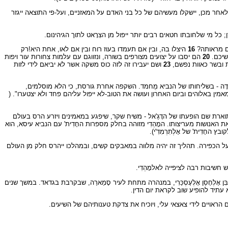
אחר מכן, יישקלו מעשיהם של כל בני האדם על המאזניים, ועל-פי התוצאה ייגזר
כל מי שלחובתו חטאים רבים יותר ייפול מן הצִרָאט לתוך הגיהינום.
ם מראותה?
16
היצלו בה, ובין אם תעמדו בעוז רוח ובין אם לאו, אחת היא!רק
שיכם.
20
הם יסבו על יצועים מצורפים בשורה, ונזווגם עם עלמות צחורות עור ויפות
 ובשר כאוות נפשם,
23
ושם יעבירו זה לזה כוס משקה אשר לא יביאם לידי לזות
אדָה - בשליחותו של הנביא מֻחמד. השקפה אחרת גורסת, כי הלא מוסלמים,
מאמין באלוהים וביום האחרון ועושה את הטוב-לא ייפול עליהם פחד ולא יצטערו". (
תוארת שם הופעתו של הדָגַ'אל - משיח שקר, שיפגע במאמינים ויזרע הרס בעולם
 את האנושות מעריצותו. המָהְדִי מזוהה בחלק מספרות החָדִית' עם הנביא עיסא, הוא
ָדִית' של אָלְתִרְמִדִ'י).
על הכפירה. תהליך זה יהיה מלווה במאבקים קשים, ובמהלכו ייהרס חלק מן העולם
חשיבות רבה לציפייה לאלמָהְדִי.
כָרְבּלָאא' הנהיגו את השיעים צאצאי עָלִ חֻסָין, שתוארם היה 'אִמָאמִים'. על-פי המסורת השיעית, נעלם בשנת 874 האימאם ה-12, מֻחמד אִבִּן אָלְחָסַן אָלְעָסְכַּרִי, במנהרה מתחת לעיר סָמַארַה, שבקרבת בגדאד. במשך שנים
טים הראויים לידי צאצאי עלי, ויוכיח את צדקת טענותיהם של השיעים.