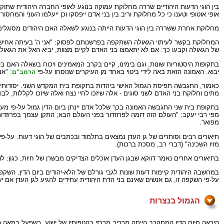
בין הוגי הדעות היהודיים שררה מחלוקת עמוקה בנוגע לאופי החברה היהודית שת
אופי אוטופי וטענו כי כל מחלוקת וריב בין בני אדם ייפסקו וכן ייעלמו העוני והמחסור.
מחלוקת אחרת ששררה בין הוגי הדעות הייתה בנוגע לשאלה האם היהודים מסוגלים 
המחלוקת בקשר לעיתוי הגאולה השתקפה בפרשנותם לפסוק: "אני ה' בעיתה אחישנה" 
של הגאולה וקבעו כך: אם לא יתאמצו בני האדם לקיים מצוות, יביא האל את הגאול
בתקופות היסטוריות שונות, וגם בימינו, קיים בקרב המאמינים ויכוח בשאלה האם 
יבוא. האמונה הזאת באה לידי ביטוי באחד מן העיקרים שנוסחו על-פי
: "א
הרמב"ם
כאמור, התגבשה תפיסת הגמול האישי ביהדות בתקופת בית המקדש השני. יסודותיה מ
מתים וחלוקת בני האדם לשני סוגים - אלה שיזכו לחיי נצח ואלה שיזכו לקללות, לב
בתקופת בית שני התגבשה האמונה בכך שלכל אדם יינתן ביום הדין גמול על-פי מעשיו 
מפי רבי יעקב: "העולם הזה דומה לפרוזדור בפני העולם הבא; התקן עצמך בפרוזדור
מפואר.
תיאורים רבים וסותרים של גן העדן נמצאים בתלמוד ובכתבים של הוגי דעות. על-פי ת
מזיו השכינה" (דברי רב, מסכת ברכות).
בתיאורים אחרים נאמר דווקא שבגן העדן אוכלים הצדיקים מבשרן של חיות, כגון: לו
במחשבה היהודית קיימות דעות שונות לגבי גורלם של הלא-יהודים ביום הדין. השק
על-פי השקפה זו, גם אנשים שאינם בני הדת היהודית עתידים להגיע לגן העדן אם י
הגמול בנצרות
היראה מיום הדין המתקרב הייתה מרכיב מרכזי בהטפותיו של ישוע, כשפעל במאה 