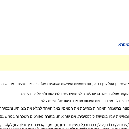
במקרא
קשר בין האל לבין ברואיו, את משמעות המציאות האנושית בעולם הזה, את תכליתה, את מקומו ש
וקות. מחלוקות אלה הביאו לעתים לעימותים קשים, לפרישות ולפיצול הדת לזרמים.
שותפות להן אמונות ודעות המהוות את אבני היסוד של תפיסת עולמן.
מונה בהשגחה האלוהית מחייבת את המאמין באל האחד למלא את מצוותיו, ומבטיחה 
מאיימת עליו בענישה קולקטיבית, אם יפר אותן. בתורה מפורטים השכר והעונש שעם 
הֵיכֶם וּלְעָבְדוֹ בְּכָל-לְבַבְכֶם וּבְכָל-נַפְשְׁכֶם.
יד
וְנָתַתִּי מְטַר-אַרְצְכֶם בְּעִתּו יוֹרֶה וּמַלְקוֹשׁ; וְאָסַ