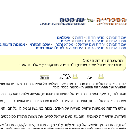
עמוד הבית
>
מדעי הרוח
>
דתות
>
איסלאם
עמוד הבית
>
מדעי הרוח
>
דתות
>
נצרות
עמוד הבית
>
יהדות ועם ישראל
>
מקרא [תנך]
>
עולם המקרא
>
אמונות ודעות 
עמוד הבית
>
מדעי הרוח
>
היסטוריה
>
דתות והגות דתית
ההשגחה ותורת הגמול
מחברים: פרופ' יעקב שביט; ד"ר דפנה מוסקוביץ; צאלח סואעד
חזרה
3
יסודות האמונה בשלוש הדתות מרכיבים את השקפת עולמם של המאמינים. הם מגדירים את אופי ה
האנושית ושל ההתנהגות האנושית - כלומר, בכללי מוסר.
חשוב לזכור, כי עיקרי האמונה הם תוצר של התפתחות היסטורית, שהייתה מלווה במאבקים ובמחל
מערכות האמונה של היהדות, הנצרות והאסלאם נבדלות זו מזו בעניינים רבים ושונים. בד בבד, מ
שלוש הדתות מאמינות שהאל משגיח על האדם, צופה במעשיו וגומל לו עליהם. הא
היהדות, שהיא דת לאומית, תובעת מעם ישראל לקיים את מצוות התורה כקולקטיב ו
"
יג
וְהָיָה אִם-שָׁמֹעַ תִּשְׁמְעוּ אֶל-מִצְו‍ֹתַי אֲשֶׁר אָנֹכִי מְצַוֶּה אֶתְכֶם הַיּוֹם--לְאַהֲבָה אֶת-ה’ אֱלֹ