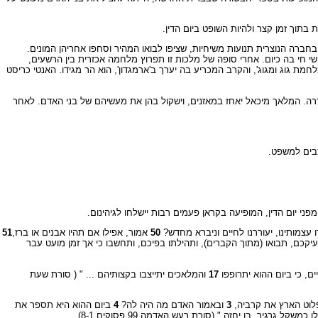
בתוך זמן קצר ולהיות השופט ביום הדין.
בחברה הנוצרית תנועות משיחיות, שציפו לבואו המהיר וסחפו אחריהן המונים.
נושי חי בה כיום. אחרי סופה של מלכות זו תפרוץ מלחמה אכזרית בין הרשעים,
מת גוג ומגוג', והקרב המכריע בה יערך ב'ארמגדון', הוא הר מגידו. האנטי כריסט
 שררה. המלאך מיכאל יאחז במאזנים, וישקול בהן את מעשיהם של בני האדם. לאחר
צבים למשפט.
ני יום הדין, המופיעה בקראן פעמים רבות יישלחו לגיהינום.
עצמותינו, יעוררנו לחיים וניברא מחדש?
50
אמור, אפילו אם תהיו אבנים או ברז,
51
עיקכם, תבואו (מתוך הקברים), ותהילתו בפיכם, ותחשבו כי אך זמן מועט עבר
ם, כי ביום ההוא יתרופפו
17
והמלאכים יתייצבו בקצותיהם ... " ( סורת שעת
לוט הארץ את קרביה,
3
ובאמור האדם מה היה לה?
4
ביום ההוא היא תספר את
משקל גרגיר, בו יחזה " (סורת רעש האדמה,99 פסוקים 8-1).