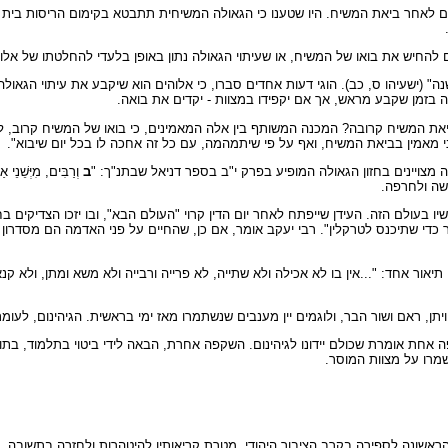
וקם לאחר ביאת המשיח. היו שטענו כי הגאולה המשיחית תתבטא בקימום הריסות בי
להחיש את בואו של המשיח, או שעיתוי הגאולה נתון באופן בלעדי להחלטתו של אלו
(ישעיהו ס, כב). הוגי דעות אחדים סברו, כי אלוהים הוא שיקבע את עיתוי הגאולה,
ה בזמן שקבע מראש, אך אם יקפידו במצוות - יקדים את בואה.
ביאת המשיח קרובה? המכנה המשותף בין אלה המאמינים, כי בואו של המשיח קרוב, ל
ני מאמין בביאת המשיח, ואף על פי שיתמהמה, עם כל זה אחכה לו בכל יום שיבוא".
צויינים בחזון הגאולה המופיע בפרק י"ב בספר דניאל שבתנ"ך: "
ב
וְרַבִּים, מִיְּשֵׁנֵ
ושה ולחרפה.
בעולם הזה. העידן שייפתח לאחר יום הדין קרוי "העולם הבא", ובו יזכו הצדיקים בח
 כדי שתיכנס לטרקלין". רבי יעקב אומר, אם כן, שהחיים על פני האדמה הם מסדרון 
יאור אחד: "...אין בו לא אכילה ולא שתייה, לא פרייה ורבייה ולא משא ומתן, ולא ק
ויתן, ראם ושור הבר, ולוגמים יין מענבים שנשתמרו מאז ימי בראשית. הגיהינום, לע
פה אחת אומרת שכולם יידונו לגיהינום. השקפה אחרת, הבאה לידי ביטוי בתלמוד, ב
שמרו על מצוות המוסר.
הראשונה לספירה בקרב הציבור היהודי. מטרת קריאותיו להיטהרות ולחזרה בתשובה,