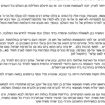
ר לארץ, יזכּה לעצמאות ואויביו יוכו. אז גם תיעלם האלילות מן העולם וכל העמים
שָּׂא, מִגְּבָעוֹת; וְנָהֲרוּ אֵלָיו כָּל-הַגּוֹיִם.
ג
וְהָלְכוּ עַמִּים רַבִּים וְאָמְרוּ לְכוּ וְנַעֲלֶה אֶל-הַר-ה’ אֶל-ב
נִיתוֹתֵיהֶם לְמַזְמֵרוֹת--לֹא-יִשָּׂא גוֹי אֶל-גּוֹי חֶרֶב וְלֹא-יִלְמְדוּ עוֹד מִלְחָמָה"(ישעיהו ב). ועוד ני
שיהפוך למרכז הפולחן של כל עמי העולם. בנוסף, הוא מנבא את היעלמות האלימות ו
ר המשיח כבן לשושלת המלוכה שיסודה בדוד המלך וכמי שעתיד לחדש את המלוכה; המ
לאלוהים. אך לפני התגשמותו המלאה של חזון זה, יתנסה העם בייסורים ובמלחמות. 
עש אדמה גדול, שיהרוס הרים ויזעזע אף את הים ובעלי החיים השוכנים בו. לאחר תבוס
ִים... תֹּפְשֵׂי חֲרָבוֹת כֻּלָּם...
יח
וְהָיָה בַּיּוֹם הַהוּא בְּיוֹם בּוֹא גוֹג עַל-אַדְמַת יִשְׂרָאֵל--נְאֻם אֲדֹ
אָדָם אֲשֶׁר עַל-פְּנֵי הָאֲדָמָה; וְנֶהֶרְסוּ הֶהָרִים וְנָפְלוּ הַמַּדְרֵגוֹת וְכָל-חוֹמָה לָאָרֶץ תִּפּוֹל.
כא...
חֶ
ֵּאתִי לְשֵׁם קָדְשִׁי". (יחזקאל לט).
 על הארצות שלחופי הים התיכון, ובהן ארץ ישראל. עמים רבים ניסו למרוד בה, ב
. פערי העוצמה בין העם היהודי לאימפריה הרומית והקושי למרוד בה הגבירו את ה
תלו תקוות משיחיות הייתה בר כוכבא, שהנהיג מרד נוסף ברומאים במאה השנייה לספי
ראשון יופיע משיח מצאצאי אפרים בן יוסף (בנו של יעקב אבינו) שתפקידו יהיה לממש 
שלב השני יצליח משיח מצאצאי בית דוד להביס את האויבים ולהביא את הגאולה השלמה.
ת עם גוג ומגוג המקראיים. ברדיפות שסבלו בגלות ראו הקדמה לבוא המשיח, וכינו 
הטבח ההמוני שנעשה ביהודי אוקראינה בשנים 1648-1649 ציפיות לביאת משיח; יהודי בשם שבתאי צבי מהעיר איזמיר שב
ינים במשיחיותו התאכזבו והכירו בכך שהיה משיח שקר.