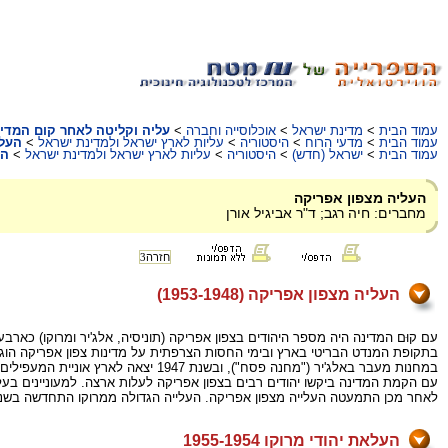
עמוד הבית
>
מדינת ישראל
>
אוכלוסייה וחברה
>
עליה וקליטה לאחר קום המדי
עמוד הבית
>
מדעי הרוח
>
היסטוריה
>
עליות לארץ ישראל ולמדינת ישראל
>
העלי
עמוד הבית
>
ישראל (חדש)
>
היסטוריה
>
עליות לארץ ישראל ולמדינת ישראל
>
הע
העליה מצפון אפריקה
מחברים: חיה רגב; ד"ר אביגיל אורן
חזרה
3
העליה מצפון אפריקה (1953-1948)
עם קוּם המדינה היה מספר היהודים בצפון אפריקה (תוניסיה, אלג'יר ומרוקו) כארבע
בתקופת המנדט הבריטי בארץ ובימי החסות הצרפתית על מדינות צפון אפריקה הוגבלה
במחנות מעבר באלג'יר ("מחנה פסח"), ובשנת 1947 יצאה לארץ אוניית המעפילים "יהודה הלוי".
עם הקמת המדינה ביקשו יהודים רבים בצפון אפריקה לעלות ארצה. למעוניינים בעלייה נפתחו מחנות מעבר הן במרו
לאחר מכן התמעטה העלייה מצפון אפריקה. העלייה הגדולה ממרוקו התחדשה בשנת 1955, כשהיה ברור שמדינות צפון אפריקה עומדות לזכות בעצמאות ושהשלטון יעבור מידי הצרפתים לידי התושבים המוס
העלאת יהודי מרוקו 1955-1954