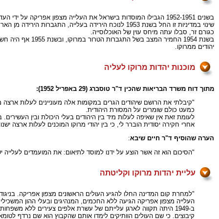
בשנים 1952-1951 הגבילו המוסדות בישראל את העלייה מצפון אפריקה על ידי העדפת עולים צעירים, בריאים ובעלי משפחות בארץ.
שינוי במדיניות זו החל בשנת 1953 לנוכח הירידה בעלי
כגורם זר, סבלו עתה מיחס עוין של האוכלוסייה.
בשנת 1954 החמיר המצב בשל התגברות הטרור במרוקו, ובשנת 1955 אף היה חשש שהשלטון במרוקו יאסור עליית יהודים.
יהודים ממרוקו.
מוכנות יהדות מרוקו לעליה
מתוך דוח משרד הבריאות שהכין ד"ר טוסברג (29 באפריל 1952):
"קיבלתי את הרושם שיהודים הגרים במקומות אלה מעוניינים לעלות ארצה מ
כמעט כולם שומרים על המסורת היהודית.
לעומת זאת אין שאיפה לעלות מיד בין היהודים בעלי היכולת ובין העשירים.
אחרי חקירה יסודית הוברר לי, כי בין יהודי מרוקו המוכנים לעלות ארצה ישנו
הערה שהוסיף ד"ר חיים שיבא
:
"הסיכום הוא זה אשר הוצע על ידנו למוסד לתיאום: את המועמדים לעלייה 
עליית יהדות מרוקו וקליטתה
"למחרת קום המדינה החלו להגיע העולים הראשונים מצפון אפריקה. בניגוד לנ
העלייה מצפון אפריקה הגיעה ללא החכמים, המנהיגים ובעלי ההון המשכילים,
ב-1949 היתה תקווה לארגן עלייתם של עשרת אלפים צעירים ללא משפח
קיבוצים. כי שם העולים הוותיקים לימדו אותם שהקבוץ הוא שם נרדף לטומא