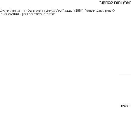
רץ וחזרו למרוקו."
© מתוך: שגב, שמואל. (1984).
מבצע "יכין": עלייתם החשאית של יהודי מרוקו לישראל
.
תל אביב: משרד הביטחון - ההוצאה לאור.