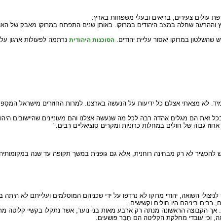
יה, התגברות הירידה מן הארץ וההרעה שחלה במצב היהודים במרוקו. באותן שנים התפתח במרוקו 
הסוכנות היהודית
יד. לא מצאתי אצלם כל ידיעות על הנעשה בארצנו. למרות החוזרים מישראל המסַפר
 בכל זאת הם מגלים אהדה רבה לכל מה שנעשה אצלנו והם מעוניינים שהיישובים היהוד
 אחוז גבוה של חולים במחלות כרוניות ומקרים סוציאליים רבים."
יש להכשיר לא רק מבחינה רוחנית, אלא גם גופנית במשך תקופה עד שנה במקומותיהם
יצולי השואה, יהודי מרוקו לא נרדפו על ידי שכניהם המוסלמים ועלייתם לא היתה בב
 רבים ביניהם היו חולים וקשישים.
ות. אך הקבוצה הראשונה מנתה רק ארבע מאות בני נוער, אשר נתקלו בקשיי קליטה מ
ה, וכי עובדי מחלקת הקליטה הם חֶבֶר פושעים.