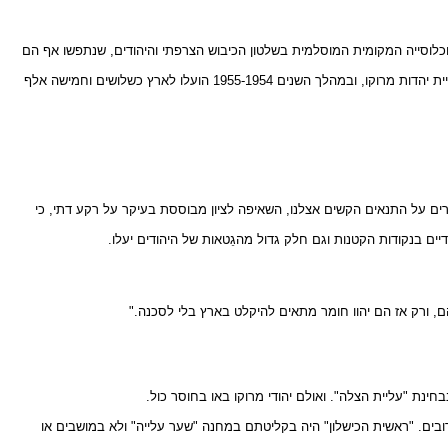
מאבק של האוכלוסייה המקומית המוסלמית בשלטון הכיבוש הצרפתי והיהודים, שנתפשו אף הם
נרתמה לפעולות ארגון עליית יהדות מרוקו, ובמהלך השנים 1955-1954 הועלו לארץ כשלושים וחמישה אלף
ים על התנאים הקשים אצלנו, השאיפה לציון מבוססת בעיקר על רקע דתי, כי
יים בנקודות הקטנות וגם חלק גדול מהגֵטאות של היהודים יעלו.
, ורק אז הם יהוו חומר מתאים להיקלט בארץ בלי לסכנה."
חינת "עליית הצלה". ואולם יהודי מרוקו באו בחוסר כול.
רובים. "ראשית הכישלון" היה בקליטתם במחנה "שער עלייה" ולא במושבים או