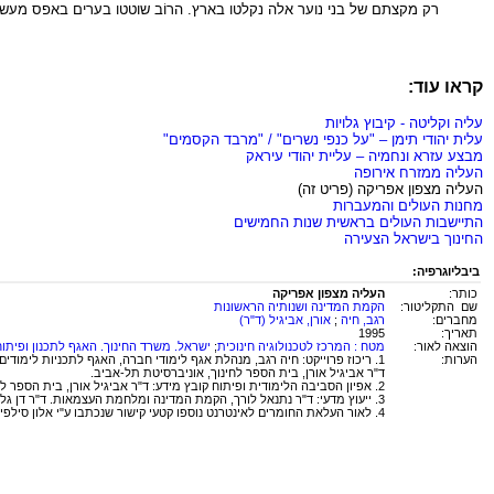
רק מקצתם של בני נוער אלה נקלטו בארץ. הרוֹב שוטטו בערים באפס מעשה 
קראו עוד:
עליה וקליטה - קיבוץ גלויות
עלית יהודי תימן – "על כנפי נשרים" / "מרבד הקסמים"
מבצע עזרא ונחמיה – עליית יהודי עיראק
העליה ממזרח אירופה
העליה מצפון אפריקה (פריט זה)
מחנות העולים והמעברות
התיישבות העולים בראשית שנות החמישים
החינוך בישראל הצעירה
ביבליוגרפיה:
כותר:
העליה מצפון אפריקה
שם התקליטור:
הקמת המדינה ושנותיה הראשונות
מחברים:
רגב, חיה
;
אורן, אביגיל (ד"ר)
תאריך:
1995
הוצאה לאור:
מטח : המרכז לטכנולוגיה חינוכית
;
ישראל. משרד החינוך. האגף לתכנון ופיתוח
הערות:
1. ריכוז פרוייקט: חיה רגב, מנהלת אגף לימודי חברה, האגף לתכניות לימודים, משרד החינוך התרבות והספורט.
ד"ר אביגיל אורן, בית הספר לחינוך, אוניברסיטת תל-אביב.
2. אפיון הסביבה הלימודית ופיתוח קובץ מידע: ד"ר אביגיל אורן, בית הספר לחינוך, אוניברסיטת תל-אביב.
3. ייעוץ מדעי: ד"ר נתנאל לורך, הקמת המדינה ומלחמת העצמאות. ד"ר דן גלעדי, עלייה וכלכלה בשנות החמישים. ד"ר מרדכי בראון וד"ר זכי שלום, מדיניות חוץ ובטחון בשנות החמישים.
4. לאור העלאת החומרים לאינטרנט נוספו קטעי קישור שנכתבו ע"י אלון סילפין.