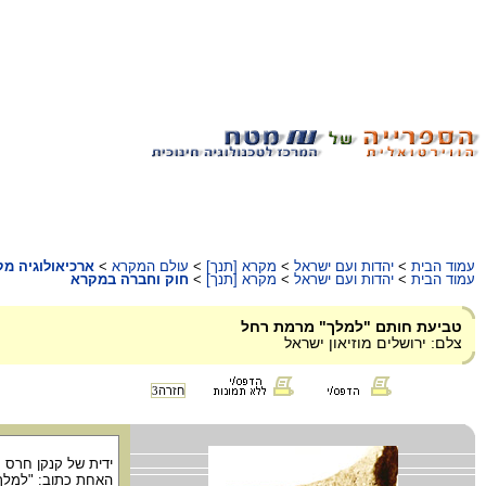
עמוד הבית
>
יהדות ועם ישראל
>
מקרא [תנך]
>
עולם המקרא
>
ארכיאולוגיה מ
עמוד הבית
>
יהדות ועם ישראל
>
מקרא [תנך]
>
חוק וחברה במקרא
טביעת חותם "למלך" מרמת רחל
צלם: ירושלים מוזיאון ישראל
חזרה
3
ידית של קנקן חרס 
האחת כתוב: "למלך 