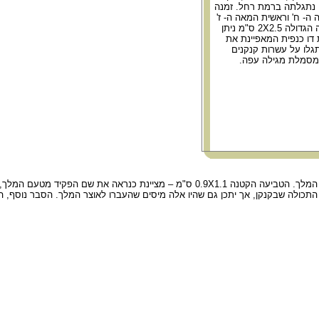
, נתגלתה ברמת רחל. זמנה
ה- ח' וראשית המאה ה- ז'
לפני סה"נ. בטביעה הגדולה 2X2.5 ס"מ ניתן
 דו כנפית המאפיינת את
גלו על עשרות קנקנים
א מסמלת מגילה עפה.
 הטביעה שלו היא אישור כפול לתכולת הקנקן.
התכולה שבקנקן, אך יתכן גם שהיו אלה מיסים שהעברו לאוצר המלך. הסבר נוסף, ה