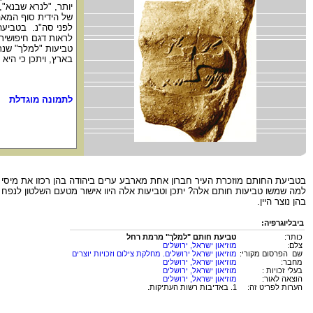
יותר, "לנרא שבנא"
של הידית סוף המאה 
לראות דגם חיפושית
טביעות "למלך" שנת
בארץ, ויתכן כי הי
לתמונה מוגדלת
בטביעת החותם מוזכרת העיר חברון אחת מארבע ערים ביהודה בהן רכזו את מיסי המלך. הטביעה הקטנה 0.9X1.1 ס"מ – מציינת כנראה את שם הפקיד מטעם המלך,
למה שמשו טביעות חותם אלה? יתכן וטביעות אלה היוו אישור מטעם השלטון לנפח 
בהן נוצר היין.
ביבליוגרפיה:
כותר:
טביעת חותם "למלך" מרמת רחל
צלם:
מוזיאון ישראל, ירושלים
שם הפרסום מקורי:
מוזיאון ישראל ירושלים. מחלקת צילום וזכויות יוצרים
מחבר:
מוזיאון ישראל, ירושלים
בעלי זכויות :
מוזיאון ישראל, ירושלים
הוצאה לאור:
מוזיאון ישראל, ירושלים
הערות לפריט זה:
1. באדיבות רשות העתיקות.