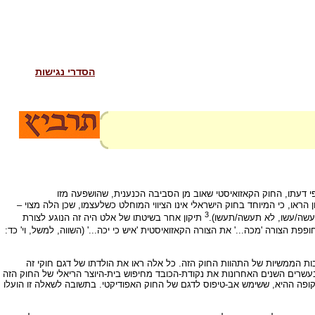
הסדרי נגישות
. לפי דעתו, החוק הקאזואיסטי שאוב מן הסביבה הכנענית, שהושפעה מזו
ראו, כי המיוחד בחוק הישראלי אינו הציווי המוחלט כשלעצמו, שכן הלה מצוי –
3
(עשה/עשו, לא תעשה/תעשו).
תיקון אחר בשיטתו של אלט היה זה הנוגע לצורת
פפת הצורה 'מכה...' את הצורה הקאזואיסטית 'איש כי יכה...' (השווה, למשל, וי' כד:
ות הממשיות של התהוות החוק הזה. כל אלה ראו את הולדתו של דגם חוקי זה
עשרים השנים האחרונות את נקודת-הכובד מחיפוש בית-היוצר הריאלי של החוק הזה
תקופה ההיא, ששימש אב-טיפוס לדגם של החוק האפודיקטי. בתשובה לשאלה זו הועלו