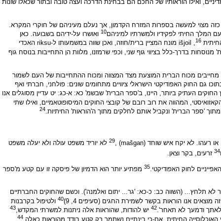
ניים, ואילו הוראותיו של החכם הם בבחינת הדרכה ועצה טובה ובתור שכאלו שונות
ג כזה מצוי למעשה בספרות המזרח הקדמון, אך נעלם מעיניהם של חוקרי המקרא.
10
עם המלך החיתי לפקידיו ולמשרתיו למיניהם
ואושרו על-ידיהם בשבועה. כאן
16
 išjoil
,
מונח המציין ברית/חוזה, ואכן שווה במשמעותו ל-riksu האכדי
' מנוסחות בדרך-כלל בציווי גוף שני, וכפי שרמזנו, מלוות הן התחייבות בנוסח גוף
איים מחייבים מכוח הברית המוצעת מצד המצווה ומכוח ההתחייבות של העם לשמור
וכו גם החוק האפודיקטי הישראלי ציוויים מתחומים שונים: פולחני, חברתי ואף
חוקים העתיק ביותר, היינו, ב'ספר הברית' שבשמ' כא: א-כג: יט עדיין מסוגלים אנו
זואיסטי, המהווה את רוב רובם של קובצי החוקים המיסופוטאמיים, ואילו שתי
24
וך 'ספר הברית' ונקביל אותם לחלקים מתוך ה'הוראות' החיתיות.
29
עהו. לא יקח איש שוחד (mašgan)
,
לא יוריד משפט עולה ולא יעלה משפט
34
זרעים, בקר וצאן.
35
מפתיע יותר הוא הדמיון של פיסקה זו עם קטע מ'ספר
 לא תלחץ... (השווה כב: כ-כא: 'גר... יתום ואלמנה'). וכשם שהחוקים החברתיים
40
 מוצאים אנו הוראות בקשר לשמירת החגים (סעיפים 4, 9)
ולטיפול בקרבנות
43
42
יש להודות, שהוראות אלה ניתנות למשרתי המקדש,
44
י האוכלוסייה החיתית, אם-כי בינתיים נשתמר רק קטע בודד מהוראות כאלה.