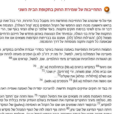
התחייבות על שמירת החוק בתקופת הבית השני
אף-על-פי שהנוהג של התחייבות מחודשת היה מקובל בכל הדורות, הרי בכל זאת קיים
בראש וראשונה מכוח רצונו החפשי של הקהל המסוים (כמו 'קהל הגולה'), המנסח את
דבר זה גרם לשינוי בניסוח חוקים ותקנות. בעוד שלפני כן שלט הציווי בגוף שני, הרי
התקנות של עדת בני הגולה, ובמיוחד אלו הנוגעות בארגון מחדש של חייהם הדתיים-ה
מצוות' (לג); 'והגרלות הפלנו' (לה). אמנם גם בבריתות הקדומות מוצאים אנו את הס
שבאמנה כל תקנה ותקנה מנוסחת על דרך ההסכמה.
המצוות החיוביות המופיעות באמנה נוגעות בעיקר בסדרי עבודת אלוהים במקדש, כ
מעניינה של הממלכה (ראה, למשל, יח' מה:יז; דה"ב לא:ג) הופכים מעתה להיות ענ
68
מן האגודות הפולחניות שבמצרים מימי התלמיים. שם, למשל, קוראים אנו:
70
69
אנו ניוועד
במקדש בחגים (hb.w) ובתהלוכות (h‘.w)...
71
אנו נביא מלח, שמן משחה, זרי [פרחים], יין ושכר,
72
אנו נשלם [מילולית: נמלא] את שקלינו
...
74
73
אנו נעשה את העולות (kll.w)
והנסכים (wdn.w).
זה בצד זה חוקים עתיקים ותקנות חדשות. להערכה יסודית של האמנה ואופייה ראה: מובינקל (לעיל, הע
75
באחת האמנות מסוג זה מוצאים אנו את הפועל המצרי htm
הזהה עם 'חתם' העבר
77
למקדש,
ובהקשר דומה שומעים אנו שם על הקהל או האסיפה (puhru) של המקדש.
80
היתה הגוף המייצג של שבי ציון,
היתה גוף דומה לזה של הגוף המנהל של מקדש אא