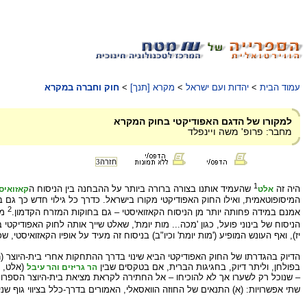
עמוד הבית
>
יהדות ועם ישראל
>
מקרא [תנך]
>
חוק וחברה במקרא
למקורו של הדגם האפודיקטי בחוק המקרא
מחבר: פרופ' משה ויינפלד
חזרה
3
1
היה זה
שהעמיד אותנו בצורה ברורה ביותר על ההבחנה בין הניסוח ה
אלט
קאזואיס
המיסופוטאמית, ואילו החוק האפודיקטי מקורו בישראל. כדרך כל גילוי חדש כך גם 
2
אמנם במידה פחותה יותר מן הניסוח הקאזואיסטי – גם בחוקות המזרח הקדמון.
מה
הניסוח של בינוני פועל, כגון 'מכה... מות יומת', שאלט שייך אותה לחוק האפודיקט
יז), ואף העונש המופיע ('מות יומת' וכיו"ב) בניסוח זה מעיד על אופיו הקאזואיסטי, שכ
הדיוק בהגדרתו של החוק האפודיקטי הביא שינוי בדרך ההתחקות אחרי בית-היוצר (Sitz im Leben) של חוק זה. אלט וכן מובינקל לפניו
בפולחן, וליתר דיוק, בחגיגות הברית, אם בטקסים שבין
(אלט, פ
הר גריזים והר עיבל
– שנוכל רק לשערו אך לא להוכיחו – אל החתירה לקראת מציאת בית-היוצר הספרותי
שתי אפשרויות: (א) התנאים של החוזה הוואסאלי, האמורים בדרך-כלל בציווי גוף שני