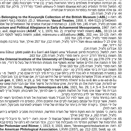
מן הבחינה המקראית מאלפים ביותר ההוראות בעניין: (1) שיירי הקרבנות (6§): 'אם לא תוכל לכלותו... אכול במשך שלושה ימים' – השווה וי' ז:טז-יח; יט:ה-ח; (2) המרת בעלי-חיים המיועדים לקרבן (7§) – השווה וי' כז: לב-לג; (3) העבדת בעלי-חיים מן המוקדשין (§7) – השווה דב' טו:יט.
הפועל החיתי המופיע כאן הוא ištantai השווה ל-uhhuru האכדי (פרידריך, מילון, עמ' 91), שהוא הפועל העברי 'אחר'. החוק בדב' כג: כב 'לא תאחר לשלמו' הוא שונה, שכן הוא דן באיחור תשלום הנדר, ולא באיחור הגשת קרבן חובה.
גם אלה אמנם מצויות בספרות הכוהנית שבתורה.
עיין לעיל, הערה 15.
ראה =
ABL
[=
s Belonging to the Kouyunjik Collection of the British Museum
הוואסאלים (D.J. Wiseman,
, 1958, II. 494-512), המנוסח בגוף ראשון רבים, אולם חוזים אלו נכרתו עם המדים, ולא עם אזרחי אשור.
Vassal Treaties
ואטרמן (לעיל, הערה 45), מס' 1105. כן נשתמרה שבועת אמונים של הוואסאלים של אסרחדה (וייזמן [לעיל, הערה 45], שם), המנוסחת בגוף ראשון רבים. הלשון והסגנון של שבועה זו דומים מאוד לאלו של 1105,
ראה: D.B. Weisberg,
, 1967. טקסט 1 עבר לאחרונה עיבוד יסודי בידי רנגר; ראה J. Renger,
ucture and Political Allegiance in Early Achaemenid Mesopotamia
, 33:13-14 (השווה לאחר קולאציה: S. Parpola, wLetters from Assyrian Scholars' etc., tupšarre, bārē, mašmašē, asê, dāgil issūre (
ABL
, V, 1, 1970, No. 2) 'הסופרים, הרואים, הכוהנים, הרופאים, המסתכלים בציפורים'.
AOAT
ראה: (
, 202, rev. 10-13) sābē, māresunu u aššatišunu; והשווה בקשר לטקסי הברית של אשורבניפל: וייזמן (לעיל, הערה 45), שורה 5; M. Streck,
ABL
השווה ספרי (לעיל, הערה 25), עמ' 101.
שים לב ל-riksa rakāsu אצל ויידנר (לעיל, הערה 12), עמ' 257 ואילך, ועוד בהרבה מקומות.
ויידנר, שם.
אבלינג (לעיל, הערה 14).
ראה, למשל, בכתובות סרגון: ana šûbuz şibitti palāh ili u šarrī akli šāpirī uma "iršunuti 'כדי ללמד תורת יראת אלוהים ומלך שלחתי פקידים ושרים' (לעניין sibittu ראה: S. M. Paul,
השווה במיוחד דה"ב יז:ז-ט; וראה ספרי (לעיל, הערה 25), עמ' 163.
עיין:
[= CAD], A I, pp.278-279
he Oriental Institute of the University of Chicago
פס' ח המונה את הלויים אפשר שהוא משקף את מגמתו המיוחדת של בעל ס' דה"י, מה שאין כן פס' 7 ו-9 הנראים מהימנים; ראה פירושו של רודולף לכתובים
ראה ספרי (לעיל, הערה 25), עמ' 163 ואילך.
השווה הברית בימי אסא (דה"ב טו: י-טו), העשויה לשקף מסורת מהימנה.
במסגרת מצומצמת זו לא נוכל לדון ביחס שבין ברית סיני לברית שכם (עיין, למשל: מ-י בן גור
ti-šu ni-iš ilim u-te-ed-di-šu 'והאלה מתחדשת מדי שנה' (A. Falkenstein,
, II, 1963, iv:19, p. 54). לחידוש שנתי של בריתות ביוון ראה תוקידידס ה, יח: 9: Τόν δέ όρκον ανανέουσθαι κατα ένιαυτον'והאלה תתחדש מדי שנה'.
gen
lun
שורות 5-4; H. Sottas,
, 1921, No. 29, 1.4 ;5-4), אולם נמצאה אמנה מצרית מן התקופה הפרסית, שגם בה מדובר על תוקף למשך שנה: C. Roberts, T.C. Skeat and A.D. Nock,
Papyrus Demotiques de Lille
הברית מדי שנה אינו מעיד על חולשת תוקפו, כי-אם להיפך, על חשיבותו; הקהל צריך לשנן את 
בעת ההיא עומד אני לדון בהרחבה בקרוב.
ראה במיוחד נחמ' י: כט, אשר לפיו 'כל הנבדל מעמי הארצות אל תורת האלהים' רשאי ל
הזאת, אשר קיבלו על עצמם בשבועה לקיים את החוקים הללו, כפופים היו לסאנקציות המתוארות 
על-ידי המלך. ביקורת יסודית ביותר על עמדתו של שידר השמיע לאחרונה מובינקל; ראה: S. Mowinckel,
ראה להלן.
נראה, כי מסמך זה הוא חוקת היסוד של העדה החדשה, המתרכזת מסביב למקדש בירושלים.
(לעיל, הערה 62), ג, עמ' 142 ואילך.
אין לתקנה זו כל קשר לחוק מחצית השקל שבשמ' ל: יא-טז; ראה: י' ליוור, ס' היובל לי' קוי
התרומות של השלטון הפרסי היו מוגבלות (עז' ז:כב), וכפי הנראה לא ניתנו על בסיס קבוע; עיי
ראה: E. Ziebarth,
, I, 1913; II, 1915; idem, 'Vereinsgerichtsbarkeit im
 der Ptolomäer und Römer
the American Philological Association
, LXVIII (1937), pp. 212-220; Seidl, op. cit.