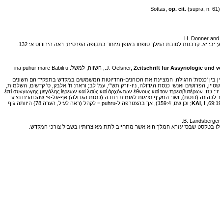
op. cit
. (supra, n. 61
Zeitschrift für Assyriologie und 
], LXI (1971), pp. 159 ff.; השווה, למשל: ina puhur mārē Babili u
XIX.), אלא שיש להבחין בין 'כנסת' הרגילה, המציינת את הכוהנים-ההדיוטות המשמשים במקדש בתפקידיהם השונים
חים. על משמעות זו של 'כנסת' כבר עמד גייגר, המקרא ותרגומיו, עמ' 82 ואילך. [ראה, לעומת זה: א"א פינקלשטיין, הפרושים ואנשי כנסת הגדולה, ניו-יורק תש"י, עמ' לב; וראה: ח' אלבק, ס' קדשים, השלמות,
עמ' 390. – העורך.] לדעת גייגר גם 'ראש הכנסת' ו'חזן הכנסת' אינם קשורים לבית-כנסת) לבין 'כנסת הגדולה', המהווה גוף מורכב, שבו מיוצגים גם נציגים מן העם; ראה במיוחד ס' מכבים א יד: כח: έπί συνγωγης μεγάλης ίερεων καί λαύς καί άρχόντων έθνους καί τον πρεσβυτέρων
יותר לכהונה (כנסת), ושני המקיף נציגות לאומית רחבה (כנסת הגדולה) אף-על-פי שהכוהנים נציגי
KAI
, I; וכן שם, 159:4), אך בהצטרפה ל-puhru = לקהל (ראה לעיל, הערה 78) היוותה גוף
ילו בטקסט שבס' עזרא המלך הוא אשר מתחייב לתת מאוצרותיו בשביל צורכי המקדש.