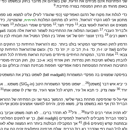
שני הפתרונות אינם מניחים את הדעת, שכן בשניהם אין מדובר בחוק ובמשפט כפי ש
9
באופן מהותי מן החוק המנוסח בצורה מחייבת.
כדי לגלות את מקורו של הדגם האפודיקטי (כפי שהוגדר לעיל) עלינו למצוא סוג ס
מתכוון אני לסוג הקרוי 'הוראות', הידוע לנו מתחום המלכות ה
, שהצטיינה, כי
חיתית
13
12
11
מוצאים אנו הוראות לאנשי צבא,
פקידי חצר,
מפקדים שומרי הגבולות,
משרתי
17
ול'ברית' העברי.
השבועה המלווה את ההתחייבות לשמור הוראות אלה מכונה lingaiš, כינוי החופף את ה-māmītu האכדי וה'אלה' העברי.
19
ראשון רבים.
בדרך זונוצר יחס של 'אני ואתה' בין המלך המטיל את חובותיו לבין נת
הדמיון לחוק האפודיקטי המקראי בולט ביותר. כמו ה'הוראות' החיתיות כך החוקים 
עליהם (שמ' יט: ז-ח; כד: ג-ח; דב' כו: יז; יהו' כד: כד). וכשם שה'הוראות' החיתיות ק
21
צבאי.
אמת הדבר, המקורות החיתיים מייחדים מערכת הוראות מיוחדת לכל תחום ו
להבחין בשלוש חטיבות חוק נפרדות: חוק אזרחי (כא: א-כב: טז), חוק חברתי-מוסרי (כב:
החטיבות האחרות המנוסחות ניסוח אפודיקטי חופפות מבחינת הצורה ובחלקן גם מבח
בפיסקה שמצווים בה מפקדי המשמרות (bēl madgalti) לשפוט בצדק את המשפטים המובאים בפניהם
26
כי יביא איש דבר [משפט]
... ישפוט מפקד המשמרות היטב (SIG
-in) משפטו... אם הדבר גדול מדי,
5
31
30
יורד.
עשה צדק. כי תבא אל עיר, תקרא לכל אנשי העיר, ומי שדין לו שפוט אותו
.
אף-על-פי שהפיסקה פותחת בגוף שלישי, ההמשך בגוף שני וכן הפתיחה של ההוראות ל'שרים' (LÚ.MEŠ.SAG) מלמדות, שברקע של ה'הוראות' עומדים יחסי 'אני ואתה' האפיי
הברית' הדן אף הוא במשפט צדק, משוא פנים, והיחס למעוטי אמצעים ומכוון אף-הוא
37
36
'לא תהיה אחרי רבים לרעת
... ודל
לא תהדר בריבו... לא תטה משפט אבינך ברי
ב'ספר הברית' מקבילים ל'הוראות' למפקדים (bēl madglti), כך יש לחוקים הפולחניים שב'ספר הברית' מקבילות משלהם ב'הוראות' החיתיות למשרתי המקדש.
41
ובמתנות קודש (סעיפים 8-6).
אך המקבילה הבולטת ביותר היא המצווה שלא לאחר בהבאת מתנות קדושה (סעיף 18; השווה 5), ה
ולא לכל העם כפי שהדבר בא בס' הברית, אולם מבחינה טיפולוגית זהים הם עם החוק