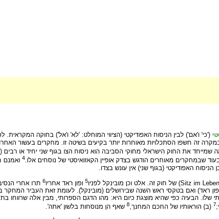
('כי' ו'אם') לבין הניסוח האפודיקטי (הציווי המוחלט: 'לא' ו'אל') בחוקה המקראית
טי
במקרה זה חשפו הסתכלויות מאוחרות יותר בקיעים בשיטה זו. מחקרים בעשור האחרון ה
 שמייחד את החוק הישראלי מחוקי הסביבה הוא ניסוח הצו בגוף שני יחיד או רבים 
4
י בעוד שבמחקרים מאוחרים הודגש בצדק אופיין הקאזואיסטי של נוסחים אלו.
ואמנם חו
ן הניסוח האפודיקטי (בגוף שני) אין עונש בצדו.
6
5
ופון ראד אחריו
תרו אחרי הנסיב
ון ראד) ואם בטקסי ראש השנה שבירושלים (מובינקל). לעומת זאת העביר המחקר ב
 שלו. הבעיה כפי שהיא מוצגת כיום היא: מהו הדגם הספרותי, מבין אלה שרווחו ב
8
7
;
(ב) הוראותיו של החכם המחנך,
שאף הן מנוסחות בלשון 'אתה'.