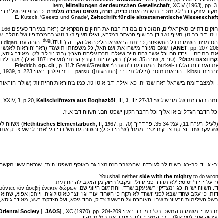
Mitteilungen der deutschen Gesellschaft
, XCIV (1963), pp. 3 f
דה שמקור עתיק כדב' לג מזכיר בנשימה אחת
ברית, תורה, משפט ואמרה מלמדת
, כי החפיפה של 'ברית
Zeitschrift für die alttestamentische Wissenschaft
סעיפים 167-166 עוסקים בתערובת זרעים, הקרובה באופייה לדיני הכל
dug
ÚTUL, הזהה עם diqaru האכדי), שפירושה 'להיקבר חיים' (ראה: E. Neufeld,
ישהו את זעם האל, כל משפחתו תושמד (ראה 'הוראות לאנשי הארמון',
ANET
בתיהם... וירדו הם וכל אשר להם חיים שאלה ותכס עליהם הארץ' (במ' טז:לב-לג). מאידך גיסא, 
קרו וצאנו ויבולו
?, (טור א, שורה 35 ואילך)
תורגם כ'תועבה': Friedrich,
., p. 113: Greul/Greultat.
op. cit
, 1939, p. 223
t
, XXIV, 3, p.20,
Keilschrifttexte aus Boghazköi
, II, 1967, p. 70) משווה לכך את הנוסחה היוונית τον ήττω λογον κρείττω ποιείν'לעשות את הרע טוב' (Plato,
Hethitisches Elementarbuch
-יג, יד, כב-כג. בשים לב לעובדה, שהמעבר הזה מצוי גם באוסף משפטי חיתי, שנראה עשוי מקשה אח
side with the mighty
to do wro
 על-ידי וי' יט:טז: 'לא תהדר פני גדול', ומקבל חיזוק מן המקבילה החיתית.
, כי 'עקב שחד' שבא לפני 'ושחד לא תקח כי השחד יעור' וגו' יוצר טאוטולוגיה, וייתכן אפוא, שהו
בשל השלימות הרעיונית שבו: האזהרה על הרשעת צדיק, מחד גיסא, ועל הצדקת רשע, מאידך גיסא; וה
Oriental Society
[=
JAOS
]
, XC (1970), pp. 204-209