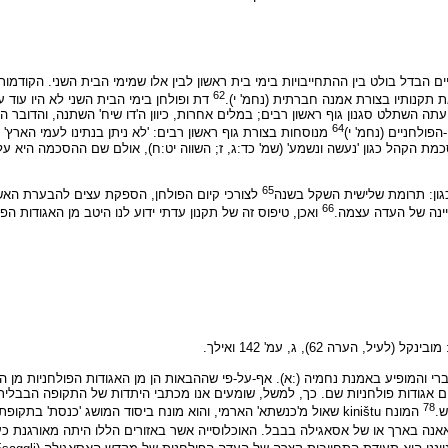
 הבדל בולט בין ההתחייבויות בימי בית ראשון לבין אלו שמימי הבית השני. הקודמות
62
 תקנותיו בצורת אמנה חברתית (נחמ' י).
דת ופולחן בימי הבית השני לא היו עוד ענ
 עתה השתלט סגנון גוף ראשון רבים; במלים אחרות, כיוון ה'דו שיח' השתנה, והדובר הר
64
פולחניים (נחמ' י)
מנוסחות בצורת גוף ראשון רבים: 'לא ניתן בנתינו לעמי הארץ' (
כמת הקהל כגון 'נעשה ונשמע' (שמ' כד:ג, ז; השווה יט:ח), אולם שם ההסכמה היא על
65
גון: תרומת שלישית השקל בשנה
לצורכי קיום הפולחן, הספקת עצים להבערת האש 
66
יינה של העדה עצמה.
ואכן, טיפוס זה של תקנון עדתי ידוע לנו היטב מן האגודות הפ
רה 62), ג, עמ' 142 ואילך.
י והמופיע באמנת נחמיה (:א). אף-על-פי שההבאות הן מן האגודות הפולחניות מן הת
78
המונח kiništu שאול מ'כנשתא' הארמי, והוא מונח ביסוד המושג 'כנסת' בתקופת הבית השני
נה בארך או של אסאגילה בבבל. האוכלוסייה אשר באזורים הללו היתה מאורגנת כע