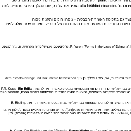
puhru [UKKIN] ša Esaggli), שמבחינה טיפולוגית יש בה דמיון לאמנת נחמיה. שם
הניסוח 'ניתן מתצרוכתנו' ultu hišihtini ninandinu מזכיר את עז' ז:כ, שם המלך הפרסי מתחייב לתת
משך גם בתקופה האשורית-הבבלית – נוסחו חוקים ותקנות ניסוח
סחה בצורת התחייבות המונעת מכוח ההתנדבות של חבריה. מצב חדש זה עולה לפנינו
, 1964, pp. 31-44; ש' ליונשטם, אנציקלופדיה מקראית, ה, ערך 'משפט
, Beiheft X, 1957 (להלן: שולר, הוראות), והדיון על אופי ה'הוראות', שם, עמ' 1 ואילך. כן עיין: idem, 'Staatsverträge und Dokumente hethitischen
Ein Edikt
XVI (1936 כנגד זאת יש להזכיר, שפקודות משפטיות, היוצאות מטעם המלכות ומתייחסות לתחום הפרט, מנוסחות בגוף
ŠA GID= ,הברית בעניין רוחות המתים') המסתיימת במלים: 'ועתה, אתם, אנשי חת נשבע[תם]'. סדרים חוקיים פורמאליים בקשר לפולחן מתים
, 1959, II. 23-25. אגודות דומות ידועות לנו בשם 'מרזח' החל במאה הי-דלפנה"ס (אוגרית); עיין
Revue Hittite et