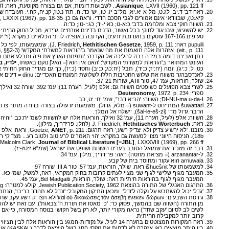
, LXVII (1960), pp. 121 ff.. לשבועות דומות, אם גם בצורה מקוטעת, ראה: item,
Asianique
f.
ראה דב' ד:יב; לג:ט; מל-א יא:יא; מל"ב יז: טו; יש' כד: ה; תה' נ:טז; קנ:יח; קה:י. העוב
קיא:ט), שבוודאי אינם אמורים לגבי הסכם הדדי. וראה גם כן: E. Kutsch, 'Gesetz und Gnade',
, LXXIX (1967), pp. 18-35
השווה חוקי צבא ומלחמה בדב' כ:א-ט; כא:י-יד; כג:י-טו; כד:ה.
pupulli ראה: J. Friedrich,
, 1959, p. 111), שמשמעותו, לפי כל הסימנים, השמדת כל המשפחה, כריתת הראש או הליכה אל הקדרה (
Hethitischen Gesetze
eit., p. 111). אזהרות אלה תואמות את מה שנאמר ב'הוראות למשרתי המקדש' (
, pp. 207-208, §§2-3), שאם מעורר מ
דתן ואבירם דומה במידה רבה להליכה אל הקדרה: 'ותפתח הארץ את פיה ותבלע אתם ואת 
העונש המתואר ב'הוראות למשרתי המקדש': 'האם אין הוא [= האל] נוקם באשתו,
ילדיו, ב
כט, ל; כ:יג), זמה (יח:יז; כ:יד), תבל (יח:כג; כ:יב) וחסד (כ:יז), כך גם מגדיר החוק החיתי את העבירות הללו כ-burkel, המ
לאנדסברגר משווה את שלוש החטיבות הללו לשלושת המונחים האכדיים: dīnu = דינים אזרחיים, kibsu = הוראות מוסר (מילולית: דרך [התנהגות]), parsu = דיני פולחן; ראה: B. Landsberger, Die babylonischen Termini für Gesetz und Recht',
שולר, הוראות, עמ' 47, טור A III, שורות 37-21.
ספרי:
, 1972, p. 234
Deuteronomy
DI-NU-ma u-da-I; השווה: 'הביא דבר', שמ' יח: יט, כב.
šuwattari המתייחס ל-suwant (= מלא, גדול). משמעות זו עולה בצורה ברורה מתוך צו דומה בהכרזתו של מורשיליש: J. Friedrich,
הדבר גדול מדי (šal-le-eš-zi), יישלח אל המלך.
השווה: אלפ (לעיל, הערה 11), עמ' 32 ואילך. הוראות אלה יש להשוות לשמ' יח:כב: 'והיה כל הדבר הגדל יביאו אליך וכל הדבר הקטן ישפטו הם.' השווה דב' א:יז.
ראה: J. Friedrich,
Hethitisches Wörterbuch
(להלן: פרידריך, מילון).
מובנו: 'לא ירשיע צדיק ולא יצדיק רשע;' ראה תרגום: Goetze,
, p. 211; וראה: אלפ (לעיל, הערה 11), עמ' 35-34. פרידריך (
ANET
Malcolm Clark,
Journal of Biblical Literature [=JBL]
, LXXXVIII (1969), pp. 266 ff.
דבר זה מזכיר את שמואל הסובב בערים השונות ושופט את ישראל (שמ"א ז:טז-יז).
ל-arzanantar (= מציאת מחסה) ראה: פרידריך, מילון, עמ' 34.
arnuwala הוא עקור ומחוסר בית של קבע.
למשמעותו של išhuešnit ראה: שולר, הוראות, עמ' 57, טור III A, שורה 97
המעבר מגוף שלישי לגוף שני מצוי לעתים קרובות בחוק המקראי; ראה, למשל, שמ' כא: יב
המעבר מגוף לגוף בהוראות חיתיות ראה: שולר, הוראות, Bēl Madgalti, עמ' 45.
התרגום האנגלי של התורה בהוצאת Jewish Publication Society, 1962, קולע למטרה: You shall neither
ng
'גדל' יכול להשתבש על נקלה ל'ודל', ומכאן התיקון המקובל: 'ונדל לא תהדר בריבו', הנתמך
מן התורה (השווה שם בהמשך, פסוק כד: 'כי מאסו את תורת ה' צבאות'). עם זאת יש להודות
לשים לב לסיום 'עקב שחד') נראה מקורי יותר, לא רק בשל הקושי בנוסח המסורה, כי-אם 
קרוב יותר למקבילה החיתית.
ראה המקורות המצוטטים בהערה 14 לעיל. על נקודות-המגע בין הוראות אלה לבין הציוויים בעניין משמרת המשכן בס' במדבר ראה: J. Milgrom,
בין היתר מוצאים כאן אזהרה לא לדחות את טקסי החג בשל היציאה לדרך (KASKAL) או עיסוק אחר (סעיף 9), דבר המזכיר לנו, כמובן, את במ' ט: ט-יד.