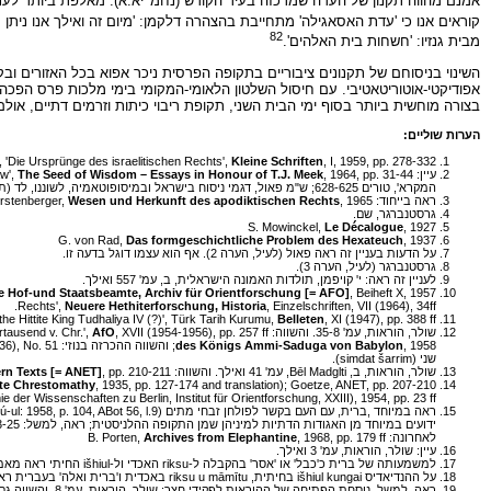
אמנם מהווה תקנון של העדה שמרכזה בעיר הקודש (נחמ' יא:א). מאלפת ביותר לענ
קוראים אנו כי 'עדת האסאגילה' מתחייבת בהצהרה דלקמן: 'מיום זה ואילך אנו ניתן מדי שנה בשנה מתצרוכתנו (timi
82
מבית גנזיו: 'חשחות בית האלהים'.
השינוי בניסוחם של תקנונים ציבוריים בתקופה הפרסית ניכר אפוא בכל האזורים וב
אפודיקטי-אוטוריטאטיבי. עם חיסול השלטון הלאומי-המקומי בימי מלכות פרס הפכה ה
בצורה מוחשית ביותר בסוף ימי הבית השני, תקופת ריבוי כיתות וזרמים דתיים, אולם ענ
הערות שוליים:
t, 'Die Ursprünge des israelitischen Rechts',
Kleine Schriften
, I, 1959, pp. 278-332
עיין: R. Yaron, 'Forms in the Laws of Eshnuna',
The Seed of Wisdom – Essays in Honour of T.J. Meek
aw',
המקרא', טורים 628-625; ש"מ פאול, דגמי ניסוח בישראל ובמיסופוטאמיה, לשוננו, לד (תש"ל), עמ' 257 ואילך.
ראה בייחוד: E. Gerstenberger,
, 1965
Wesen und Herkunft des apodiktischen Rechts
גרסטנברגר, שם.
S. Mowinckel,
Le Décalogue
, 1927
G. von Rad,
Das formgeschichtliche Problem des Hexateuch
, 1937
על הדעות בעניין זה ראה פאול (לעיל, הערה 2). אף הוא עצמו דוגל בדעה זו.
גרסטנברגר (לעיל, הערה 3).
לעניין זה ראה: י' קויפמן, תולדות האמונה הישראלית, ב, עמ' 557 ואילך.
e Hof-und Staatsbeamte, Archiv für Orientforschung
[= AFO]
Rechts',
Neuere Hethiterforschung, Historia
, Einzelschriften, VII (1964), 34ff.
of the Hittite King Tudhaliya IV (?)', Türk Tarih Kurumu,
Belleten
, XI (1947), pp. 388 ff.
שולר, הוראות, עמ' 35-8. והשווה: E Weidner, 'Hof- und Harems-Erlasse assyrischer Könige aus dem 2. Jahrtausend v. Chr.',
, XVII (1954-1956), pp. 257 ff., ושם צווים המנוסחים בגוף שלישי, כדרך ההכרזות המלכותיות במיסופוטאמיה; ראה לדוגמה: F.R. Kraus,
AfO
, 1958; והשווה ההכרזה בנוזי: R. Pfeiffer and E.A. Speiser,
des Königs Ammi-Saduga von Babylon
שני (simdat šarrim).
שולר, הוראות, ב, Bēl Madglti, עמ' 41 ואילך. והשווה: A. Goetze,
, pp. 210-211
rn Texts [= ANET]
, 1935, pp. 127-174 and translation); Goetze, ANET, pp. 207-210, כן השווה את ההוראות, לסגל הארמון: ANET, p. 207. הוראות המיועדות לכוהנים ומנוסחות בגוף שלישי מצויות בספרות אשורית; ראה: E. Ebeling.
ite Chrestomathy
der Wissenschaften zu Berlin, Institut für Orientforschung, XXIII), 1954, pp. 23 ff.
ראה במיוחד ,ברית, עם העם בקשר לפולחן זבחי מתים (H. Otten,
ידועים במיוחד מן האגודות הדתיות למיניהן שמן התקופה ההלניסטית; ראה, למשל: W. Erichsen,
לאחרונה: B. Porten,
, 1968, pp. 179 ff
Archives from Elephantine
עיין: שולר, הוראות, עמ' 3 ואילך.
למשמעותה של ברית כ'כבל' או 'אסר' בהקבלה ל-riksu האכדי ול-išhiul החיתי ראה מאמרי: לשוננו, לו (תשל"ב), עמ' 85, הערה 3; עמ' 105-204.
על ההנדיאדיס išhiul kungai בחיתית, riksu u māmītu באכדית ו'ברית ואלה' בעברית ראה מאמרי הנ"ל בלשוננו, לו, עמ' 86-85.
ראה, למשל, נוסחת הפתיחה של ההוראות לפקידי חצר: שולר, הוראות, עמ' 8. והשווה גם מאמרו: 'Die Würdenträgereide des Arnuwandaw,