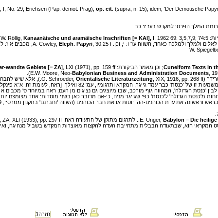
), I, No. 29; Erichsen (Pap. demot. Prag),
op. cit
. (supra, n. 15); idem, 'Der Demotische Pap
H. D,
I, 1962 69: 3,5,7,9; 74:5
Kanaanäische und aramäische Inschriften [= KAI],
, 30:25 f; מכבים א ז: לג; יב: יא. קרבנות לטובת המלך טופחו באופן מיוחד בתקופה הפרסית; ראה הירודוט א: 132.
Eleph. Papyri
W. Spiegelb
ver-wandte Gebiete
[= ZA
Cuneiform Texts in t
Babylonian Business and Administration Documents
, 19
Orientalische Literaturzeitung
, , 1916, pp. 268 ff
(השווה 'בני הכנסת' במשנה בכורות ה:ה, שהם הכוהנים-ההדיוטות, בניגוד למומ
אן התפתחות מ'כנסת הגדולה' ל'כנסת' כפי שגייגר מניח, כי-אם מדובר כאן בשני מוסדות: אחד מצומצם 
E. Unger,
Babylon – Die heilig
הטקסט המקראי הוא, שבתעודה הבבלית מתחייבת העדה להקצות מאוצרות המקדש בשביל מנהיגה, וא
חזרה
3