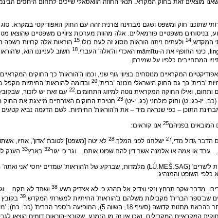
אנו מוצאים זאת בחוק המקרא. תנאי החוזה הוואסאלי שייכים לתחום היחסים הבינמדי
פרותי שתוכנו חוק ומשפט ושגם מבחינה צורנית זהה עם החוק האפודיקטי במקרא. סו
דוע, בניסוחים משפטיים פורמאליים. אלה מהוות מערכות ציוויים משפטיים שהוצאו מט
15
14
 המקדש,
ולעתים ניתנו הוראות מסוג זה לעם כולו.
הוראות אלה קרויות בשפה החיתית
18
חשוב לענייננו הוא, ש'הוראות
יניו המתחייבים כלפיו על שמירתן.
האפודיקטיים המקראיים מנוסחים בציווי גוף שני, וכמו ה'הוראות' כך החוקים המקר
20
רויות 'ברית' כך גם החוק הישראלי מכונה 'ברית',
ובדומה ל'הוראות' החיתיות מקפל בת
22
תחום, ואילו החוקה המקראית נוטה למיזוג התחומים.
עם זאת יש לזכור, שבקובץ ה
23
 יז-כג: ט) וחוק פולחני (כג: י-יט).
חטיבת החוקים האזרחיים מייצגת את החוק הקא
ינת התוכן – כפי שנראה מיד – את ה'הוראות' החיתיות. לשם הדגמה נביא קטעים מת
25
אנו קוראים:
28
27
ישלחנו לפני המלך.
לא יטה [משפט] לטובת 'אדון', אחיו, אשתו או ר
33
32
.. עבד או אמה או אלמנה אשר דין להם שפוט אותם... וגר כי יגור
בארץ
הענק לו
ניים לחוק האפודיקטי.
 כלפי השופט והמנהיג:
38
בו. מדבר שקר תרחץ ונקי וצדיק אל תהרג כי לא אצדיק רשע.
ושחד לא תקח... וגר
39
בקובץ זה
מופיעה ב'ספר הברית' (כב: כח): 'מלאתך ודמעך לא תאחר'.
ים המקראיים המקבילים. ואכן אין זה מן הנמנע, שקובצי-הוראות דומים הוצאו לגב