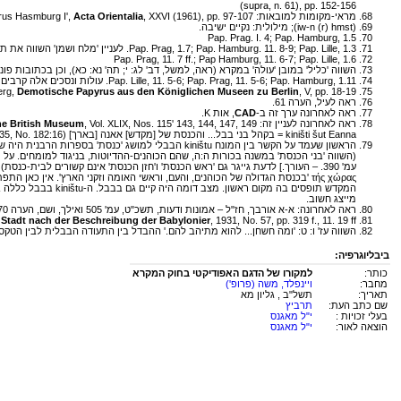
(supra, n. 61), pp. 152-156
מראי-מקומות למובאות: Sottas,
, XXVI (1961), pp. 97-107
Acta Orientalia
yrus Hasmburg I',
(iw-n (r) hmst); מילולית: נקיים ישיבה.
Pap. Prag. I. 4; Pap. Hamburg, 1.5
Pap. Prag, 1.7; Pap. Hamburg. 11. 8-9; Pap. Lille, 1.3. לעניין 'מלח ושמן' השווה את תרומת המלך הפרסי למקדש בעז ז: כב.
Pap. Prag, 11. 7 ff.; Pap Hamburg, 11. 6-7; Pap. Lille, 1.6
השווה 'כליל' במובן 'עולה' במקרא (ראה, למשל, דב' לג: י; תה' נא: כא), וכן בכתובות פוניות: onner and W. Röllig
Pap. Lille, 11. 5-6; Pap. Prag, 11. 5-6; Pap. Hamburg, 1.11. עולות ונסכים אלה קרבים לאלים ולמלך ולמלכה כאחד; השווה עז' ו: י; וכן. A. Cowley,
erg,
Demotische Papyrus aus den Königlichen Museen zu Berlin
, V, pp. 18-19
ראה לעיל, הערה 61.
ראה לאחרונה ערך זה ב-
CAD
, אות K.
ראה לאחרונה לעניין זה:
, Vol. XLIX, Nos. 115' 143, 144, 147, 149; וכן מאמר הביקורת: J. Oelsner,
he British Museum
kiništi šut Eanna = בקהל בני בבל... והכנסת של [מקדש] אאנה [בארך] (E.W. Moore, Neo-
35, No. 182:16).
הראשון שעמד על הקשר בין המונח kiništu הבבלי למושג 'כנסת' בספרות הרבנית היה שרידר (O. Schroeder,
τής χώρας 'בכנסת הגדולה של הכוהנים, והעם, וראשי האומה וזקני הארץ'. אין כ
המקדש תופסים בה מקום ראשון. מצב דומה היה קיים גם בבבל. ה-kiništu בבבל כללה בראש וראשונה את עדת הכוהנים-ההדיוטות או את חבר הכוהנים (השווה 'וחברנם' בתקנון ממרסיי, 69:19,
מייצג חשוב.
ראה לאחרונה: א-א אורבך, חז"ל – אמונות ודעות, תשכ"ט, עמ' 505 ואילך, ושם, הערה 70.
, 1931, No. 57, pp. 319 f., 11. 19 ff.. לתרגום מתוקן של התעודה ראה: B. Landsberger, ZA, XLI (1933), pp. 297 ff.
e Stadt nach der Beschreibung der Babylonier
השווה עז' ו: ט: 'ומה חשחן... להוא מתיהב להם.' ההבדל בין התעודה הבבלית לבין 
ביבליוגרפיה:
כותר:
למקורו של הדגם האפודיקטי בחוק המקרא
מחבר:
ויינפלד, משה (פרופ')
תאריך:
תשל"ב , גליון מא
שם כתב העת:
תרביץ
בעלי זכויות :
י"ל מאגנס
הוצאה לאור:
י"ל מאגנס