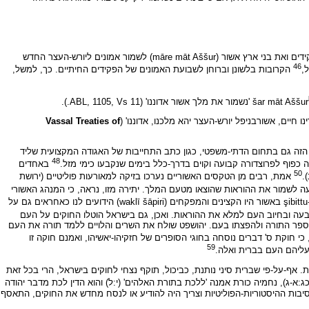
הוראות משפטיות הניתנות מטעם המלך ומנוסחות בגוף שני מצויות גם בספרות האשורית. כך מוצאים אנו כי זכותו, אמו של אסרחדון, משביעה בניסוח בגוף שני את הפקידים ואת בני ארץ אשור (māre māt Aššur) לשמור אמונים ליורש-העצר החדש
46
,
הקרובות בלשונן וברוחן לשבועת האמונים של הפקידים החיתיים. כך, למשל,
Vassal Treaties of
' הזה גם בתחום הדתי-משפטי, כגון כתב התחייבות של האגודה המקצועית שליד
48
פוף לפרוצדורה קבועה וקוים בדרך-כלל בימים שנקבעו כימי מזל.
באחדים
50
.
אמת, רבים מן הטקסים האשוריים נערכו בזיקה למאורעות פוליטיים (ירושת
 לשמור את ההוראות שהוצאו מטעם המלך. יתירה מזו, נראה, כי המנהג האשורי
אף הוא כרוך היה בברית ושבועה. הפקידים האחראים להוראת ה-şibittu באשור היו הקצינים והמפקחים (waklī šāpiri) הידועים לנו כאחראים גם על
היה תיאורטי כי-אם ביצועי, מותר להניח, שהוראת ה-subittu היתה כרוכה בהשבעה ובחיוב העם למלא את ההוראות. ואכן, גם בישראל הוטלו החוקים על העם
וד ספר התורה ולהפצתו בעם. יהושפט שולח את השרים והלויים ללמד תורה את העם
כי חוקת ס' דברים נוסחה בחוגי הסופרים של חזקיהו-יאשיהו, ואמנם חוקה זו
59
עליהם העם בברית ואלה.
 אף-על-פי שברית סיני נותנת, כביכול, תוקף נצחי לחוקים בישראל, הרי בכל זאת
א-ג), נחמיה כורת אמנה 'ללכת בתורת האלהים' (י:ל) והוא הדין לכת מדבר יהודה
נסיבות ההיסטוריות-הפוליטיות וצריך היה להודיע או לנסח מחדש את החוקים, התאסף