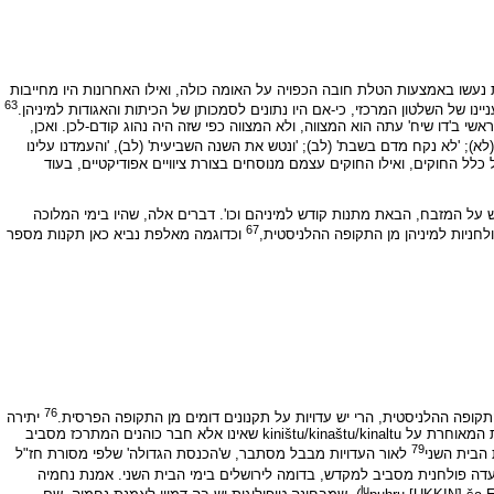
 נעשו באמצעות הטלת חובה הכפויה על האומה כולה, ואילו האחרונות היו מחייבות
63
יינו של השלטון המרכזי, כי-אם היו נתונים לסמכותן של הכיתות והאגודות למיניהן.
אשי ב'דו שיח' עתה הוא המצווה, ולא המצווה כפי שזה היה נהוג קודם-לכן. ואכן,
לא); 'לא נקח מדם בשבת' (לב); 'ונטש את השנה השביעית' (לב), 'והעמדנו עלינו
 כלל החוקים, ואילו החוקים עצמם מנוסחים בצורת ציוויים אפודיקטיים, בעוד
על המזבח, הבאת מתנות קודש למיניהם וכו'. דברים אלה, שהיו בימי המלוכה
67
ולחניות למיניהן מן התקופה ההלניסטית,
וכדוגמה מאלפת נביא כאן תקנות מספר
76
קופה ההלניסטית, הרי יש עדויות על תקנונים דומים מן התקופה הפרסית.
יתירה
מזו, נעלמה מעיני החוקרים שחקרו את האגודות בעולם העתיק עדות בבלית על קיום אגודות פולחניות שם. כך, למשל, שומעים אנו מכתבי היתדות של התקופה הבבלית המאוחרת על kiništu/kinaštu/kinaltu שאינו אלא חבר כוהנים המתרכז מסביב
79
לאור העדויות מבבל מסתבר, ש'הכנסת הגדולה' שלפי מסורת חז"ל
דה פולחנית מסביב למקדש, בדומה לירושלים בימי הבית השני. אמנת נחמיה
lu