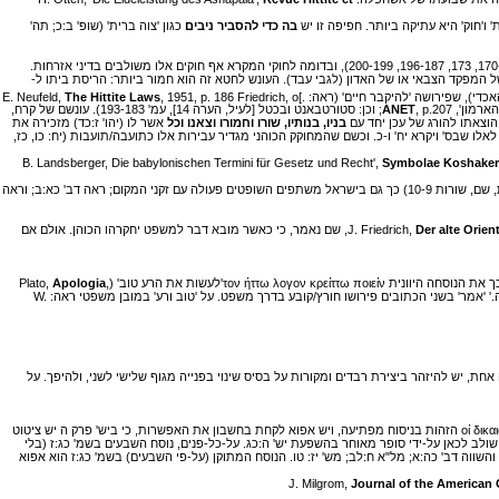
' ו'חוק' היא עתיקה ביותר. חפיפה זו יש
בה כדי להסביר ניבים
כגון 'צוה ברית' (שופ' ב:כ; תה'
יש להשגיש, שבניגוד לחוקי בבל ואשור, הדנים בדינים אזרחיים גרידא, מכיל החוק החיתי חוקים דתיים-סאקראליים, המזכירים במידה רבה את החוקים המקראיים (ראה במיוחד סעיפים 170-166, 173, 196-187, 200-199), ובדומה לחוקי המקרא אף חוקים אלו משולבים בדיני אזרחות.
איים במקרא (וי' יט:יט; דב' כב:ט). סעיף 170 דן בכישוף הנאסר במקרא, ואילו סעיף 173 נוגע בהמרת פיו של המלך, של המפקד הצבאי או של האדון (לגבי עבד). העונש לחטא זה הוא חמור ביותר: הריסת ביתו ל-
The Hittite Laws
, 1951, p. 186 Friedrich, o[.
ANET
, p.207; וכן: סטורטבאנט ובכטל [לעיל, הערה 14], עמ' 193-183). עונשם של קרח,
הוצאתו להורג של עכן יחד עם
בניו, בנותיו, שורו וחמורו וצאנו וכל
אשר לו (יהו' ז:כד) מזכירה את
. חוקי עריות בקובץ החיתי (סעיפים 187 ואילך) מקבילים לאלו שבס' ויקרא יח' ו-כ. וכשם שהמחוקק הכוהני מגדיר עבירות אלו כתועבה/תועבות (יח: כו, כז,
Symbolae Koshaker
לשרי צבא הפועלים כשופטים השווה גם: אלפ (לעיל, הערה 11), עמ' 392, שורה 32 ואילך. ולמצב דומה בישראל ראה שמ' יח: כא ואילך; דב' א:טו-טז. כמו ב'הוראות החיתיות' (שולר, הוראות, שם, שורות 10-9) כך גם בישראל משתפים השופטים פעולה עם זקני המקום; ראה דב' כא:ב; וראה
Der alte Orien
, III, 3, III: 27-33, שם נאמר, כי כאשר מובא דבר למשפט יחקרהו הכוהן. אולם אם
Apologia
,
18b). הניסוח היווני מצוי למעשה גם במקרא: 'הוי האמרים לרע טוב ולטוב רע... מצדיקי רשע עקב שחד וצדקת צדיקים יסירו ממנו' (יש' ה: כ-כג); והשווה גם מש' כד: כג: 'אמר לרשע צדיק אתה.' 'אמר' בשני הכתובים פירושו חורץ/קובע בדרך משפט. על 'טוב ורע' במובן משפטי ראה: W.
ת, יש להיזהר ביצירת רבדים ומקורות על בסיס שינוי בפנייה מגוף שלישי לשני, ולהיפך. על
גירסת השבעים: καί ού δικαιώσεις τόν άσεβή ένεκεν δώρων'ולא תצדיק רשע עקב שחד'. השווה יש' ה: כג: 'מצדיקי רשע עקב שחד', והתרגום היווני שם: οί δικαιούντες τόν άσεβή ένεκεν δώρων הזהות בניסוח מפתיעה, ויש אפוא לקחת בחשבון את האפשרות, כי ביש' פרק ה יש ציטוט
א שולב לכאן על-ידי סופר מאוחר בהשפעת יש' ה:כג. על-כל-פנים, נוסח השבעים בשמ' כג:ז (בלי
שווה דב' כה:א; מל"א ח:לב; מש' יז: טו. הנוסח המתוקן (על-פי השבעים) בשמ' כג:ז הוא אפוא
Journal of the American 