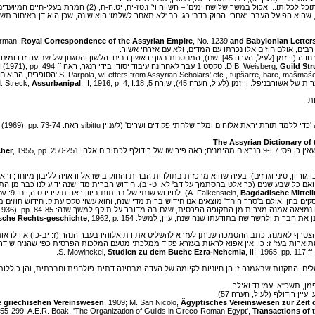
erman,
Royal Correspondence of the Assyrian Empire
, No. 1239
and Babylonian Letter
 (1971), pp. 494 ff.
Guild Str
Assurbanipal
, II, 1916, p. 4, I:18
 (1969), pp. 73-74
The Assyrian Dictionary of t
 אלה: W. Rudolph,
, 1955, pp. 250-251
cher
יון, סיני וגרזים), בעיה שהיא מרכזית בתולדות הברית והחוק בישראל וראויה לליבון מיוחד; וראה לעת-עת
Bagdadische Mittei
הברית ולהשרישה בתודעתו שנה שנה; עיין, למשל: E. Seidl,
sche Rechts-geschichte
הצטרף לאמנה. כתב ההסמכה שניתן לעזרא להשליט את דת אלוהיו בעבר הנהר (ז: יב-כו) אין לרא
בעז' ז: כו. אין אפוא לראות בעזרא פקיד ממלכתי מטעם המלכות הפרסית כפי שהניח שידר (H. H. Schaeder
Studien zu dem Buche Ezra-Nehemia
, III, 1965, pp. 117 ff.
 התקנות שבאמנה זו הן חיוניות לקיומה של העדה מבחינה דתית-פולחנית וחברתית, והן כוללות ז
פמן, תשכ"א, עמ' נד ואילך.
ן רודולף (לעיל, הערה 57).
 griechisehen Vereinswesen
, 1909; M. San Nicolo,
Ägyptisches Vereinswesen zur Zeit
255-299; A.E.R. Boak, 'The Organization of Guilds in Greco-Roman Egypt',
Transactions of 