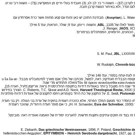
), L. Wat
Assyrian
]). מבחינת התוכן יש כאן זהות עם קטע מחוזה אשר כרת אסרחדון עם
ABL
; והשווה: וייזמן, עמ' 9; שולר, הוראות, עמ' 5 ואילך.
JAOS
, XCI
JBL
, LXXXVIII
Chronik-bü
ה בספרי, עמ' 146 ואילך.
אין להוציא מכלל אפשרות טקסים מחזוריים של חידוש הברית, אם שנתיים (כך מובינקל) ואם כל שבע שנים (כך אלט בהסתמך על דב' לא: ט-יב). חידוש הברית מדי שנה ידוע לנו כבר מן התקופה הבבלית העתיקה; ראה, למשל, מכתבו של מלך אנם מארך לסינמובליט מבבל: u ša ša-at-
יש להודות, שבריתות אלו הן מדיניות, ואינן עומדות על מישור אחד עם הבריתות שאנו עוסקים בהן. אולם ב'סרך היחד' מוצאים אנו חידוש ברית מדי שנה, והוא עשוי טקס עתיק. חידוש חוזים מדי שנה היה מקובל ביותר באגודות דתיות בתקופה ההליניסטית (ראה: אריקסן [לעיל, הערה 15],
Harvard Theological Reviw,
XXIX (1936), pp. 84-85. הצורך בחידוש
Ptolomäi
, 1962, p. 154. על התקנון של כת היחד בקומראן ויחסו לתקנונים של אגודות דתיות-פולחניות
ותו כהסדר כפי מטעם המלך הפרסי, אלא כהכרה רשמית בחוקיה של עדת בני הגולה. רק בני העדה
,
Esra der Schreiber
, 1930), כי-אם סופר העדה היהודית, שהוכר רשמית
ה בצד זה חוקים עתיקים ותקנות חדשות. להערכה יסודית של האמנה ואופייה ראה: מובינקל
Das griechische Vereinswesen
, 1896; F. Poland,
Geschichte de
hellenistiscchen Aegypten',
EPITYMBION – Heinrich Swoboda dargebracht
, 1927, pp. 