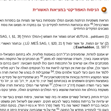
הניסוח האפודיקטי במציאות האשורית
45
אשורבניפל,
וכמו ובהוראות החיתיות לפקידים כך גם במקרה זה מצאנו את נוסח
נשבעים הפקידים החיתיים:
(1) dUTU-ši...pahšueni 'אנחנו נשמור את השמש [=המלך החתי]' (LÚ .MEŠ.SAG, I, §1, 3f. : שולר, הוראות, עמ' 8). וכך גם הפקידים האשוריים: šar māt Aššur
(2) 'עד יום המוות, עד אשר ימות' (LÚ .MEŠ.SAG, I, §20, 21 f.). ובחומר האשורי: 'מיום זה כל הימים אשר אנו חיים' (ABL, 1105, Vs. 32 f.). או: 'כל עוד אנו, בנינו ונכדינו חיים, אשורבניפל יורש-העצר יהא מלכנו, אדוננו' (
Esarhaddon
, 11. 507 f.).
יש אמנם להודות, שהסעיפים הנ"ל דנים בנאמנות פוליטית, ולא בתחום הסוציאלי-ה
47
מקדש אאנה בארך, תעודה שנתפרסמה לא מזמן.
מן המכתבים של התקופה האשור
ממכתבים אלה אנו קוראים על התכנסות העם כולו לטקס השבועה: 'העם בניהם ונש
העצר וכו'), אולם עם זאת אין הצדקה לראות את כל הטקסים האלה על רקע פוליטי, 
54
ללמד את העם כיצד לעבוד אלוהים ומלך,
שמקבילות לו בנוהג של הוראת תורה 
56
אנשי המקצוע ויחידות צבאיות אדמיניסטראטיביות.
באמצעות הזקנים והשופטים או בנוכחותם (שמ' יט:ז; כד:א,ט, יד; דב' כט: ט; יהו
57
אשר בערי השדה השונות (דה"ב יז:ז ואילך),
ושיתוף שרי המלך בהוראת תורה עולה 
משקפת בהחלט את ההוראות שהוצאו בימי המלכים המתקנים האלה, ומתוך טקס הבר
הברית והחוק בישראל קשורים אפוא זה בזה קשר אורגאני, וניסוח הצווים בגוף שני
יש עדויות על בריתות נוספות בקשר לגיבוש חוקים. יהושע שם לישראל חוק ומשפט 
הבאה בברית לעשות 'כאשר צוה ביד משה' (סרך היחד א:ג:טז-יז ועוד), בטקס המזכי
61
העם כדי להתחייב מחדש על החוקה,
אף-על-פי שמבחינה עקרונית היתה זו התח