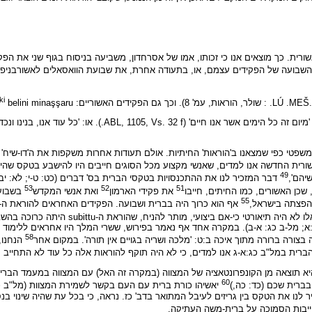
 השבועה של הפקידים עצמם, או, בתעודה אחרת, את שבועת הוואסאלים לאשורבניפל
ki
belini minaşşaru 'נשמור את מלך אשור אדוננו' (11 ABL, 1105, Vs.).
משפטי כפי שמצאנו ב'הוראות' החיתיות. אולם תעודות אחרות משקפות את ה'דו-שיח
ית החדשה אנו למדים, שאנשי מקצוע מכל הסוגים חייבים היו להישבע בטקס שהיה כ
49
יהם',
דבר המזכיר לנו את ההתכנסויות בטקסי הברית בס' דברים (כט: ט-י; לא: יב)
53
52
51
שכן האשורים, כמו החיתים, חייבו
את פקידי הארמון
ואת אנשי המקדש
בשבועה
55
והפצתה בישראל,
כיוון שתפקידיהם של פקידים אלו לא 
' כד:א; מל-ב כג: א-ב). במקרה אחד אף נאמר בפירוש, ששרי המלך היו אחראים ללימ
58
בצורה ברורה מתוך איכה ב:ט: 'מלכה ושריה בגויים אין תורה'. במקום אחר
הנחנו, 
ית במל"ב כג:א-ג אנו למדים, כי לא היה תוקף להוראות אלה כל עוד לא התחייב 
 היא תוצאה מן הקונפרונטאציה של המצווה (במקרה זה האל) עם המצווה במעמד הברית.
60
בברית שכם (כד: כה,)
יאשיהו כורת ברית עם העם בקשר לשמירת המצוות (מל"ב כג:
ר לנו את הטקס בין גריזים לעיבל המתואר בדב' כז. נראה, כי בכל עת שהיה שינוי ב
ייבות הסמוכה על ברית-משה העתיקה.