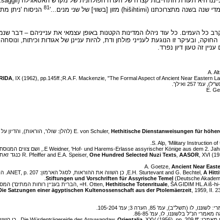
ייננו היא תעודת התחייבות קצרה של העדה הפולחנית של מקדש האסאגילה (
81
hiših) מזון [בשווי] של שני מנים...'
קרב כל העמים. כל עוד ניהלו המדינות הקטנות באופן עצמאי את ענייניהם – דבר שנ
חוקה, ובעיקר זו הנוגעת לענייני פולחן ודת, להיות עניינן של אגודות וכיתות, ונו
יין זה טעון דיון נפרד.
A. Al
RIDA
, IX (1962), pp.145ff.;R.A.F. Mackenzie, "The Formal Aspect of Ancient Near Eastern L
E. von Schuler,
Hethitische Dienstanweisungen für höher
S. Alp, 'Military Instruction 
AASOR
,
One Hundred Selected Nuzi Texts
, ), No. 51
Ancient Near Easte
E.H. Sturtevant and G. Bechtel,
A Hitt
Stiftungen und Vorschriften für Assyrische Temel
(Deutsche Akademie 
Hethitische Totenrituale
, IM HL.A iš-hi-ú-ul: 1958, p. 104, ABot 56, l.9
Die Satzungen einer ägyptischen Kultenossenschaft aus der Ptolemäerzeit
, XXV (1956), pp. 209 ff.. כן השווה את שבועתו של אשחפלה: H. Otten, 'Die Eideleistung des Ašhapala',
Orientalia