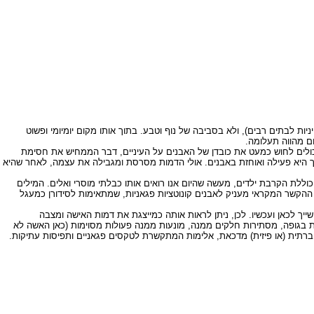
יניות לבתים רבים), ולא בסביבה של נוף וטבע. בתוך אותו מקום יומיומי ופשוט
ם מהווה תעלומה.
 יכולים לחוש כמעט את כובדן של האבנים על העיניים, דבר הממחיש את חסימת
ך היא פעילה ואוחזת באבנים. אולי הדמות מסרסת ומגבילה את עצמה, לאחר שהיא
 כוללת הקרבת ילדים, מעשה שהיום אנו רואים אותו כבלתי מוסרי ואלים. המילים
 ההקשר המקראי מעניק לאבנים קונוטציות פגאניות, שמתאימות לסידורן כמעגל
ייך לכאן ועכשיו. לכן, ניתן לראות אותה כמייצגת את דמות האישה ומצבה
 בגופה, מסתירות חלקים ממנה, מונעות ממנה פעולות מסוימות (כאן האשה לא
ברתית (או פיזית) מדכאת, אלימות המתקשרת לטקסים פגאניים ותפיסות עתיקות.