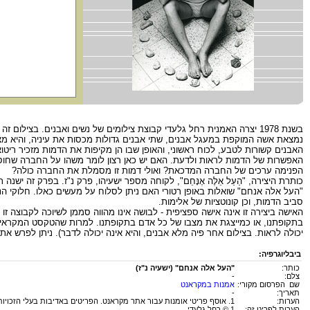
בשנת 1978 יצרה האמנית רחל גלעדי קבוצת צילומים של נשים ואבנים. בציל
נמצאת אשה המוקפת במעגל אבנים, שתי אבנים גדולות מכסות את עיניה, והיא מצמ
האבנים קשורות לטבע, לכוח ראשוני, והאופן שבו הן מקיפות את הדמות מזכיר ריטו
האפשרות של הדמות לראות ולדעת. האם יש כאן רצון לומר משהו על החברה שחוסמ
הפנימה ערכים של החברה המדכאת? ואולי דמות זו מסמלת את החברה כולה?
כותרת היצירה, "הַעַל אֵלֶּה אֶנָּחֵם", לקוחה מספר ישעיהו, פרק נ"ז. בפרק זה 
"העל אלה אנחם" שואלות באופן רטורי האם ניתן לסלוח על מעשים כאלו. חלוקי הנ
סביב הדמות, וכן קונוטציות של אלימות.
האישה ביצירה זו אינה אישה ספציפית - לבושה אינו מהווה סממן לשיוכה לקבוצה זו
בתקופתנו, או כמייצגת את מצבו של כל אדם בתקופתנו. למרות שהטקסט המקראי 
יכולה לראות. בצילום אחר פיה מלא אבנים, והיא אינה יכולה לדבר). ניתן לפרש
ביבליוגרפיה:
כותר:
"העל אלה אנחם" (ישעיה נ"ז)
צלם:
-
שם הפרסום מקורי:
אמנות במקראנט
תאריך:
-
הערות:
1. אוסף פריטי אומנות עבור אתר מקראנט. הפריטים באדיבות בעלי הזכויות.
הערות לפריט זה:
1.© רחל גלעדי.