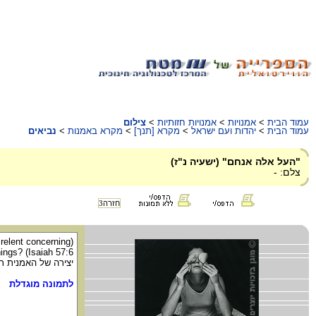
עמוד הבית
>
אמנויות
>
אמנויות חזותיות
>
צילום
עמוד הבית
>
יהדות ועם ישראל
>
מקרא [תנך]
>
מקרא באמנות
>
נביאים
"העל אלה אנחם" (ישעיה נ"ז)
צלם: -
חזרה
3
I relent concerning
hings? (Isaiah 57:6
יצירה של האמנית רחל 
לתמונה מוגדלת