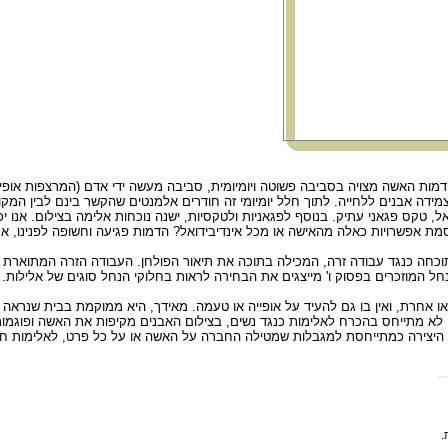
ום זה דמות האשה מצויה בסביבה פשוטה ויומיומית, סביבה מעשה ידי אדם (המרצפות אופי
ידה אבנים ללחייה. לתוך חלל יומיומי זה חודרים אלמנטים שהקשר בינם לבין המקו
אל, טקס פגאני עתיק. בנוסף לפגאניות ולטקסיות, ישנה נוכחות אלימה בצילום. אנו
ת אפשרויות כאלה מהאישה או מכל אינדיבידואל? הדמות פגיעה וחשופה לפנינו, א
ישנה תוכחה כנגד עבודה זרה, המכילה בתוכה את תיאור הפולחן. העבודה הזרה המתוארת
חל המוזכרים בפסוק ו' מייצגים את הבחירה לראות בחלוקי הנחל סוגים של אלילות.
 או אחרת, ואין בו גם להעיד על אופייה או טעמה. מאידך, היא ממוקמת בבית שנראה ש
לא מתייחס בהכרח לאלימות כנגד נשים, בצילום האבנים מקיפות את האשה ופוגמות
 את היצירה כמתייחסת למגבלות שמטילה החברה על האשה או על כל פרט, לאלימות ח