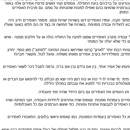
ים הכורעים על ברכיהם בעת התפילה. גוססים וקהי חושים פרפרו אסירים אלה באזור
 בגרמנית שהאיצו בהם ואפילו למכות שהונחתו על גופם. גם מרבית האסירים
כמותן.
וכחות, שהיה מפקד חובה, עמדו האסירים דום בשורות ישרות ונמנו. מספר האסירים חייב היה
בוע לחוליית עבודה מסוימת. בשורות של חמישה זה בצד זה הם חלפו בשער שעליו
יהם הפקוחות של ה"קאפוס" - מנהלי עבודה מקרב האסירים שמונו לפקח על החוליה כולה או על חלקים ממנה - ואיש
ם כדי שלא יעלה על המותר.
 רבות יותר "לארגן" (ביטוי שפירושו בעגת המחנה "לסחוב") מזון נוסף, יתרון
תיים, מסולידריות בקרב אסירים מאותו משלוח, ומעל לכול, מקשרי חברות
עתו של אסיר אחד, בין אם נרדם ובין אם ברח, גרמה לסבל ניכר לשאר האסירים
. מי שהיה לו די כוח או כוח רצון היה יוצא מן הבלוק כדי להיפגש עם חברים או
גולגלים כבכריות כדי למנוע את גנבתם במהלך הלילה.
 והן העסיקו את האסירים גם ביום היחיד שהיה פנוי מעבודה.
סירים בעמדות סמכות: קאפוס שהיו אחראים ליחידות העבודה, זקני המחנה שהיו
אסירים לקבוצות אתניות וגזעיות, כפי שעשו הגרמנים עם כל האוכלוסיות
חת, לא כל האסירים בעמדות הסמכות, כמו קאפוס וראשי בלוקים, התאכזרו לאסירים
ית, לרבות עינויים. יחס זה נבע מזלזול מוחלט של בעלי אותם תפקידים בבני אנוש