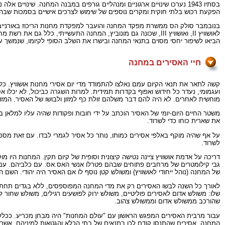
בסתיו 1943 נערכו שינויים ארגוניים ומנהליים גורפים במבנה המחנה. שינ
הפקעת רכוש בלתי חוקית ומקרים נוספים של שימוש לצרכים אישיים בסמכות שבהם 
הביאו לשיפור יחסי מסוים בתנאי המחנה ובישרו את השלב הסופי לקיומו, שנמשך עד ה-18 בינואר 1945 מועד פינויו וח
חיי האסירים במחנה
קשה לתאר את תנאי הקיום עמם נאלצו להתמודד מדי יום אסירי מחנות אושוויץ. כל
ועגמומי, נעדר כל חידוש ואפוף בקדרות תמידית. למרות השגרה כביכול, לא יכלו 
מוחשית לאחרים. לא היה להם דבר משלהם זולת כף למזון ולבושו של האסיר. המזון 
משטר החיים היום-יומי של האסיר הוכתב על ידי חובות ופקודות שהיה עליו למלאן במ
את שארית כוחו כדי לשרוד.
על אף שהיה מוקף באלפי אסירים כמותו, נותר כל אסיר לגמרי לבדו. עם זאת מספ
לשרוד.
דריכה על אדמת אושוויץ ציינה נטישה קיצונית וסופית של קיום תקין. המחנות היו 
גבי קילומטרים של מרחבים פתוחים שבהם פטרלו אנשי האס.אס. עם כלביהם. עם כני
של המחנה (נוהל ייחודי לאושוויץ) ומשולש קטן נוסף לו אם האסיר היה יהודי. ה
לאורך כל השנה לבשו האסירים רק את מדי המחנה המפוספסים, ללא בגדים תחתונים 
שלו: משולש אדום לאסירים פוליטיים, משולש ירוק לפושעים רגילים, משולש שחור לאס
שהורכב ממשולש אדום וממשולש צהוב.
עבור מרבית האסירים המפגש הראשון עם "עולם המחנות" היה מבחן מכריע. ככלל, 
המחנה. אסירים שהתנסו קודם לכן בתנאים של בתי הכלא והגטאות למיניהם, אשר שימ