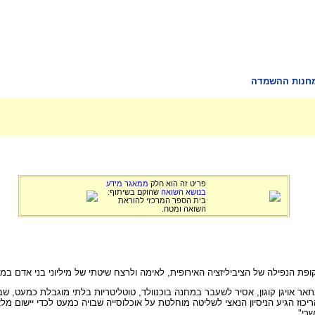
מחנות ההשמדה
פריט זה הוא חלק
ממאגר מידע
בנושא השואה
שהוקם בשיתוף:
בית הספר המרכזי להוראת
השואה ומטח.
 הנפילה של הציביליזציה האירופית, לאימה ולרצח שיטתי של מיליוני בני אדם במה
מבנה מערכת מחנות הריכוז, מתאר אויגן קוגון, אסיר לשעבר במחנה בוכנוולד, טוטליטריות בלתי 
ריכוז הגיע הניסיון הנאצי לשליטה מוחלטת על אוכלוסייה שבויה כמעט לכדי יישום
רי".