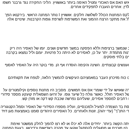
ר, איש האס.אס האכזרי ומטיל האימה ביותר באושוויץ. הליכי החקירה נגד גרבנר חשפו
דין. אחרים הועברו לתפקידים אחרים.
בנובמבר סולק הס ממשרת מפקד המחנה והועבר למפקדת מחנות הריכוז באורנייבורג. את מקומו תפס אוברשטורמפירר אס.אס ארתור ליבהנשל. בד בבד חולק קומפלקס המחנות הכולל לשלושה חלקים. אושוויץ I נותר המחנה הראשי. בירקנאו הפך
ת הלוויין. ליבהנשל היה מפקד אושוויץ I. פריץ הרטיינשטיין היה מפקד בירקנאו, שכלל את מתקני הרצח ההמוני ואת המשרפות לשרפת גופות הקרבנות. שינויים אלה
ב שנמשך ברציפות וללא הפסקה במשך חודשים ושנים. יומו של האסיר היה ריק
ות מתמדת. יתר על כן, לאסירים לא היתה כל פרטיות. יומם וליל נמצאו בקרבה
ים בלתי פוסקים.
ועונשים קבוצתיים. השינה והקימה הוסדרו אף הן. מדי בוקר היה על האסיר לאסוף
אבו כוח מזיכרון העבר במאמציהם העיקשים להמשיך הלאה, לטפח את תקוותיהם
ה שאוישו על ידי שומרי אס.אס חמושים. מסביב היו מחנות נוספים וקילומטרים על
ל האסיר חולל, כאשר גולח כל שיער גופו. על זרועו השמאלית קועקע מספר סידורי
שים רחבים למספר אסירים, שעליהם נפרשה שכבת קש דקה או מזרן קש.
סת בד הוצמדה למעיל ולמכנסיים, ועליה מספרו הסידורי של האסיר וסמל הקטגוריה
התנ"ך" (עדי יהוה), זונות ולאחרים. כל האסירים היהודים סומנו באמצעות מגן דויד
ה הקשה ביותר. יחידים אלה לא יכלו או לא רצו להפוך לחלק ממשטר ואימת
א היו מוכנים או מסוגלים להסתגל שקעו עד מהרה באדישות ובדיכאון. בעגת המחנה