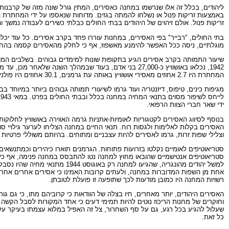
ליהודים, בכלל זה אלו שנרשמו במחנה כאסירים, המתין גורל שונה מזה של קרבנות 
זריקות פנול. אולם זיהוים של היהודים בבתי החולים כבלתי כשירים לעבודה נמשך ו
בתי החולים, "רבייר" בפי האסירים, במחנות עוררו פחד בקרב אסירים. כל עוד יכ
מוגלתיים, ניסה ככל האפשר להימנע מאשפוז, אף כי לחלק מהאסירים קסמה בהחל
שיעור התמותה בקרב אסירים הגיע בתקופות שונות למימדים גבוהים. בשלבים המו
המחתרת היו 2.7 אחוזים מאסירי אושוויץ באותה עת גרמנים, 30.1 אחוזים היו פולנים, ו-54.7 אחוזים היו יהודים. עם הזמן צברה מגמה זו תאוצה, ובאמצע 1944 היו היהודים שני שלישים מכלל אסירי אושוויץ.
ידי שאר חברי הצוות הרפואי.
בנוסף לסיווג האסירים לקטגוריות לאומיות-אתניות גרמה האווירה באושוויץ לחלוקו
האסירים בקלות לאלימות ולגסות רוח. תנאי החיים במחנה הצליחו לערער גילויי סול
וצלילי שפות זרות, גרמו לאסירים להיות עצבניים ומתוחים. בהיותם משוללי פרטיות
סטריאוטיפים לאומיים נקלטו בזרועות פתוחות. הגרמנים תוארו כיהירים וכמתנשאים
סטריאוטיפים אנטישמיים שהובאו מחוץ למחנה נטו להתבסס במחנה פנימה, אף כי ב
למשל יהודים מהונגריה, שהגיעו 
אחת מן השפות המדוברות במחנה, ולעתים קרובות האמינו כי אסירים אחרים אחראים
רשויות המחנה היו כמובן מודעות לכך שתופעה זו פועלת לטובתן.
האסירים היהודים, יותר מאחרים, חיו בצלה של הוודאות כי קרוביהם מתו, כי גם
וחוקרים של מחנות הריכוז נוטים להיות תמימי דעים כי אחד המקורות לסבל הקשה ש
שעלול להגיע בכל רגע, גם על סף השחרור, צל זה האפיל במלוא עצמתו בעיקר על ה
כל זאת.