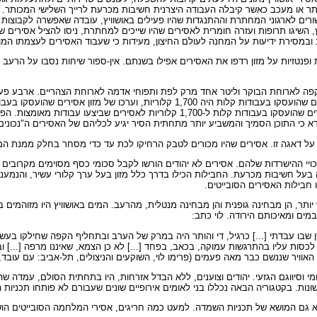
תר או מעכב כאשר קיבלה העבודה היצרנית חשיבות מכרעת לרייך השלישי המכותר. ב
ורים לארגוני המחתרת וההתנגדות שהיו פעילים באושוויץ, עובדה שאפשרה לקבוצו
גו תרופות ועזרה חומרית לאסירים שהיו שייכים למחתרת, ניסו להציל אסירים שנד
וב ובמסירת ידיעות על המחנה לעולם החיצון, מעידות כי שעבוד האסירים לעצמתו המ
טזיות על מזון רדפו את האסירים אפילו בשנתם. אין-ספור שיחות נסבו על הרעב וע
לאחר המלחמה עולה כי ערכו הקלורי של המזון נע בפועל בין 1,300 קלוריות לאסירים שהועסקו
 כי התוכן הסמיך והמשביע יותר מתחתית הסיר יגיע לכליהם של האסירים ה"נכוני
על דאגה זו. אסירים שהיו מכורים לטבק הרחיקו לכת עד כדי מסחר בחלק ממנת המ
יי ההישרדות שלהם. אסירים לא יהודים הורשו לקבל סכומי כסף מסוימים מקרובים או
ון, היתר שהיה בעל חשיבות מכרעת. החבילות הכילו בדרך כלל מזון בעל ערך קלורי עשיר, 
 חבילות האסירים הסובייטים.
ש יותר, הן מבחינה גופנית והן מבחינה מנטלית, מהרעב. המים באושוויץ היו מזוהמים
מים ומאיכותם הירודה. לוי כתב:
 ולא במחסן שבו עבדתי [...] כרגיל, די והותר היה במרק של הערב ובתחליף הקפה שחילק
 עליו בהתרגשות עמוקה, בכאב, בפחד [...] לא כן הצמא, שאיננו מרפה [...] ובימי
שננשם כבר מאה פעמים (פרימו לוי, השוקעים והניצולים, תל-אביב: עם עובד, 1991, עמ' 60)
מי וסיווגם הגזעי. יהודים וצוענים, ללא הבדל אזרחות, היו בתחתית הסולם, עמדה 
ונות. בקטגוריה הבאה נכללו בני לאומים אירופיים שונים שעבורם לא פותחו תכניות ה
אלא גם המושא של תכניות השמדה. למעט כמה חריגים, אסירי המלחמה הסובייטים הו