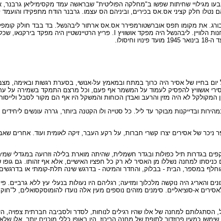
ויים אלה נבעו מגילויי שחיתות שפשו ב"מחלקה הפוליטית" שבראשה עמד מקסימיליאן גרבנ
נטלו חלק קציני אס.אס בכירים, וביניהם הס עצמו. גרבנר הודח מתפקידו והועמד ל
לאושוויץ II, ואושוויץ III, שכונה גם מונוביץ, המחנה התעשייתי, כלל גם את רשת מחנו
יסולו.
 יום בחייו של אסיר היה כרוך במתח ובמאמץ על-אנושי, בסערת רגשות ובאימה, מצ
אסירי אושוויץ להפסיק לעמוד על המשמר אף פעם, וכל מרצם התמקד בשמירה על ערנ
המקולקל לא היה מזין והרעב ואבדן הכוחות והמשקל היו אף הם מקור לסבל ולייסור
הירות ובדייקנות מבוקר עד ליל. כל סטייה ולו הקטנה ביותר, גררה עונשים ליחידים 
ר ניכר של אסירים יצרו קשרי חברות, על רקע העבר, זיקה לאומית ועוד. אחרים ש
מוקפים בגדרות תיל כפולות ובגדר חשמלית, שהיתה מוארת בלילה וזרועה במגדלי שמיר
סתו למחנה נשללו מן האסיר לא רק כל חפציו האישיים, אלא אף זהותו. גם גופו ש
שם הוחלף במספר, הבית - בבלוק, והחדר והמיטה - בדרגש שינה תלת-קומתי או בדרג
והאריג היה נוקשה מלכלוך ומזיעה; רגליהם היו נעולות בנעלי עץ ללא גרביים. פי
ירים א-סוציאליים. סימנים מזהים נוספים מעין אלה נועדו להומוסקסואלים, ל"חוקרי 
הסתגלותם למחנה של אלו שהיו רגילים לנוחות, לסדר ולסביבה חברתית צפויה, הית
שו כמעין פרוזדור לתופת של מחנה הריכוז, היו באופן כללי מוכנים יותר. אלו של