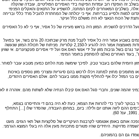
שלב זה הופקדו רוב עמדות הפיקוח בידי האסירים הפוליטיים, עובדה שהקלה
ת אלה, בשלבים המאוחרים לקיום המחנה, להשפיע על התנאים והאקלים הפנימי
ונו למוות ולסייע בבריחות. אף כי יכולתה של המחתרת להוביל מרד כללי ובריחה
וחצת של הכוח הנאצי לא היה מושלם כלל ועיקר.
ל הדרכים להשכיחו. המזון היה בראש מעייניו של כל אסיר, אף כי לא כל האסירים
באופן תאורטי היה כל אסיר זכאי למנה יומית של 350 גרם לחם, חצי ליטר תחליף קפה לארוחת הבוקר וליטר אחד מרק לפת ותפוחי אדמה לארוחת הצהריים. ארבע פעמים בשבוע אמור היה כל אסיר לקבל מנת מרק שבתוכה 20 גרם בשר, אך בפועל
כמעט לא הגיע בשר לקערות האסירים. הערך הקלורי היומי הרשמי של מזון האסירים שהועסקו בעבודות קלות היה 1,700 קלוריות, וערכו של מזון אסירים שהועסקו בעבודות מאומצות אמור היה להגיע ל-2,150 קלוריות. מניתוח של תכולת המזון שנעשה
 בעבודות קלות ל-1,700 קלוריות לאסירים שביצעו עבודות מאומצות. הפער נגרם בשל גניבות מזון על ידי אנשי האס.אס ועל ידי אסירים פונקציונרים. אי שוויון
ם", בעוד האחרים נאלצו להסתפק בחומר המימי.
זון היומית שלהם בעבור טבק. לפיכך שימשה מנת הלחם כמעין מטבע עובר לסוחר.
 מתומכים מחוץ למחנה ויכלו לרכוש בהם סיגריות ומצרכי מזון נוספים באיכות
והנמענים בני המזל יכלו אף להחליף מקצת ממנו בעבור לחם. אולם האסירים היהודים,
 במיני זוהמה שונים, וחברי סגל האס.אס קיבלו הנחיה שלא לשתות מהם. אזהרה זו לא
ו בעשר בבוקר לערך כדי להרוות את הצמא; כעת לא היה בהם די והתייסרנו בצמא,
ם ההם ליווה אותנו יום ולילה: ביום, במחסן העבודה, שהסדר שלו [...] התחלף
.
שהפכה אותם באופן אוטומטי לקרבנות העיקריים של סלקציות ושל תאי הגזים. מעט
שמדה מדויקות. היחידים שהיו פטורים מתכניות מעין אלה היו בעלי המוצא הגרמני.
שמדו גם הם בהמוניהם.