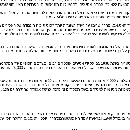
עות עבודה". העבודה עצמה לא נועדה להמית, אך התנאים בהם נאלצו לעבוד האסירים
תבצעה ללא כלי עבודה מסייעים ובתנאי קיום תת-אנושיים. הפרדוקס הציני הוא שב
 אחד עם הגישה כי אנשים אלה מהווים גורם עוין ובלתי חיוני שמותר לחסלו. נוגשיה
ם, עובדות שגרמו לירידה מסוימת בשיעור התמותה. אף שהתמתנות זו במדיניות לגבי
ה שביקשו לעשות שימוש יעיל ככל האפשר בכוח האדם לטובת מכונת המלחמה, הסכים 
ה של בני קבוצות לאומיות ואתניות אחרות, וכתוצאה מכך שיעור התמותה בקרבם היה
עוררין על כך כי אותם מתי מעט יהודים ששרדו במחנות עד תום המלחמה חבים את חיי
מערכת מחנות הריכוז הייתה מרכיב קטן יחסית ברשת המחנות העצומה שהקיפה למעלה מ-2,000 מחנות בתחום השלי
אס המרכזיות והנהיגו משטר פנימי ופיקוד אחידים. כל מחנות הריכוז שהיו בשליטת 
כויות מסוימות לאסירים בעלי תפקידים ומערכת ענישה אכזרית שהתירה גם הוצאות
תר שבו הוקם מחנה הריכוז אושוויץ נמצא מחוץ לעיירה אושווינצ'ים. הוא כלל 16 מבנים חד-קומתיים ששימשו לפנים קסרקטי
בינואר 1940, מצאה כי המקום אינו מתאים להקמתו של מחנה. הוועדה השנייה הגיעה באפריל 1940, ובראשה ע