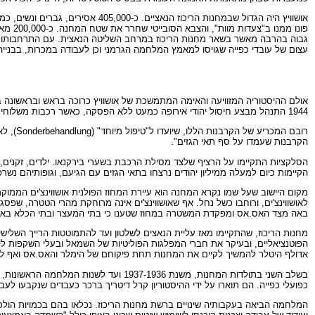
פונו 
עצום של עובדי כפייה שגויסו למאמץ המלחמה הגרמני וכן לעבודה במכרות, בבנייה
1944 התנהל מבצע חיסול יהודי אירופה כמעט ללא הפסקה, כאשר רכבות משלוחים מובילות יהודים ממדינות שנכבשו על ידי הנאצים ומן השלוחות האירופאיות של הרייך השלישי.
רובם ה
הקרבנות שעמדו על סף תאי הגזים".
הסלקציות התקיימו על הרציף שלצד מסילת הרכבת בשערי בירקנאו. ילדים, זקנים, חו
הקיימות כיום למעלה ממיליון יהודים נרצחו בתאי הגזים עם הגיעם, וגופותיהם נש
באה מצד האס.אס ומפקדת המשטרה במחוז שטענו כי בתי המעצר ובתי הכלא באזור 
מחנות הריכוז, שהתקיימו מאז עליית הנאצים לשלטון ועד להתמוטטות הרייך השל
הפוטנציאליים, ובעיקר את חברי המפלגות הפוליטיות של השמאל ובעלי השקפות ליב
אדולף היטלר להמשיך לקיים את המחנות תחת פיקוחם של הימלר והאס.אס ואף ל
כפועלי כפייה. הם תוארו על ידי ההיסטוריון קרל דיטריך ברכר כעבדים שנקבעו לעב
המלחמה הביאה בעקבותיה שינויים ברשת מחנות הריכוז. נכלאו בהם בכמויות הולכו