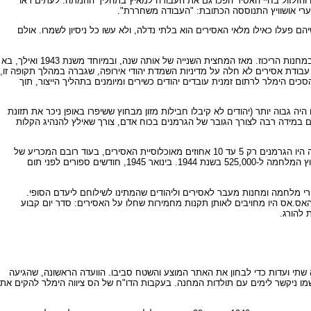
 והזלזול בחיי האסיר הפכו גם את העבודה למאיץ בתהליך ההמתה. לעתים ראו
שערי אושוויץ התנוססה הכתובת: "העבודה משחררת".
ם פעלו כאילו מלאי האסירים הוא בלתי נדלה, ולא עשו כל ניסיון לשמרו. אולם
במרס 1942 הועברו מחנות הריכוז לפיקוחו של "המשרד הראשי למִנהל הכלכלה" של האס.אס, מהלך שרימז על גישה רציונלית יותר לסוגיית כוח העבודה של האסירים במחנות הריכוז. מאז המחצית השנייה של אותה שנה, ובמיוחד משנת 1943 ואילך, בא
 עבודת אסירים לא חלה על מדיניות השמדת יהודי אירופה, שגברה במהלך תקופה זו,
הימלר לרתום זמנית עובדים יהודים כשירים ומיומנים בתהליך הייצור, תוך
 גבוה יותר (יהודים לא קיבלו חבילות מזון מבחוץ ששיפרו באופן ניכר את תזונת
הם במידה רבה לצורך הגובר של הגרמנים בכוח אדם, צורך שאילץ להנהיג הקלות
בשנים הראשונות לקיומם אוכלסו המחנות על ידי אסירים גרמנים, ולאחר סיפוח אוסטריה בשנת 1938 גם על ידי אסירים אוסטרים רבים. בשלבים הסופיים של המלחמה היו הגרמנים רק 5 עד 10 אחוזים מאוכלוסיית האסירים, בעוד רובם המכריע של
אסירי מחנות הריכוז היו רוסים, פולנים, צרפתים, הולנדים, צ'כים, יוונים ויהודים ממדינות אירופה הכבושות. הגידול באוכלוסיית האסירים היה רב ביותר: מ-25,000 עם פרוץ המלחמה ל-525,000 בשנת 1944. בינואר 1945, חודשים ספורים לפני תום
טה נאצית, בכלל זה מחנות עבודה, מחנות לאסירי מלחמה ומחנות מעבר לאסירים וליהודים שהמתינו לשילוחם ליעדם הסופי.
האס.אס היו מחויבים לאותן תקנות מחמירות שחלו על האסירים: סדר יום קבוע
 להורג.
נים צבאיים. מפקדת מחנות הריכוז שיגרה שתי ועדות כדי לבחון את האתר המוצע והשטח סביבו. הוועדה הראשונה, שהגיעה
מד האופטשטורמפיהרר (קפטן) האס.אס רודולף הס, ששמו ניקשר לימים עם תולדות המחנה. בעקבות הדו"ח של הס ציווה הימלר להקים את