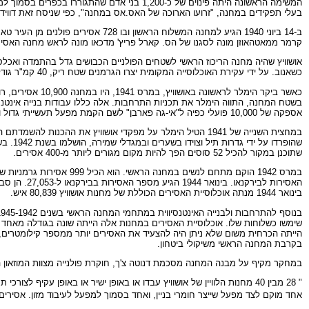
בעלי תפקידים במחנה, "זרועו הארוכה של האס.אס במחנה", כפי שניסח זאת דוויד רו
ב-14 ביוני 1940 הגיע למחנה המשלו
קרמר ממאטהאוזן מונה לסגנו של הס. קארל פריץ' מדכאו מונה לראש מחנה האסי
אושוויץ שהיה מחנה הריכוז הראשי לשטחים הפולניים הכבושים גדל בהתמדה ואכלס א
כשאנוב. על ידי עקירת האוכלוסייה המקומית יצרו הגרמנים שטח ריק, 40 קמ"ר גודלו, שהוגדר "תחום השליטה של המחנה".
אספקה של 10,000 פועלי כפיה ל"אי-גה פארבן" לשם הקמת מפעל תעשייתי גדול והקמת בתי מלאכה ומפעלים.
במחצית השנייה של 1941 הטיל הימלר על מפקדי אושוויץ את הה
שתוכנן במקור להכיל 52 סוסים הפך להיות מקום מגורים ליותר מ-400 אסירים.
האסירות לב
בינואר 1944 מנתה אוכלוסיית האסירים הכוללת של מחנות אושוויץ 80,839 איש.
שימשו כשלוחות שלו. אוכלוסיית האסירים במחנות אלה הייתה שונה בגודלה מאחד 
הייתה הכרחית משום שלא ניתן היה להצעיד את האסירים יותר ממספר קילומטרים,
בקרבת המחנה הראשי משיקולי ביטחון.
במחקר מקיף על מבנה המחנה מסכמת דנוטה צ'ך, חוקרת פולנייה מצוות המוזאון ה
אחד מוקם לצד מפעל שייצר חומרי בניין, ואחד בסמוך למפעל לעיבוד מזון. אסירים