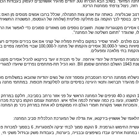
זה, ניצול צרפתי ממחנות הריכוז.
ח הראשון ובו 728 אסירים פולנים מן העיר טארנוב שבגליציה. באותה עת אורגן צוות המנהלה, שכלל ברובו 
רים. בנוסף לכך הוקמה גם מחלקה פוליטית (שלוחה של הגסטפו, המשטרה החשאית)
סירים מקטגוריות שונות. תושבים נוספים פונו מאזורים סמוכים כדי לאפשר את הרח
כנות להשמדתם ההמונית המיועדת של יהודי אירופה. על פי תכנית זו יועד בירקנאו להכיל אס
ירקנאו. בינואר 1944 הגיע מספר האסירות בבירקנאו ל-27,053. הן סבלו מהעדר תברואה ותנאי היגיינה בסיסיים ונדונו 
בנוסף להתרחבות ולבנייה האינטנסיווית במתחמי המחנה הראשי בשנים 1945-1942 הוקמו כ-40 סניפים של המחנה ה
למשנהו, ונעה בין כמה עשרות לכמה אלפי איש. המחנות עצמם הוקמו בקרבת מכרות,
 והמכרות ושאר מקורות חומרי הגלם היו ממוקמים לא אחת במרחק ניכר מן המחנה 
לאומי של אושוויץ-בירקנאו, את גודלה של המערכת הכלכלית סביב המחנה:
 במחנות אחרים עבדו בשיפוצים ובבנייה, ביערנות, בעבודות משק ובגידול משקי חי,