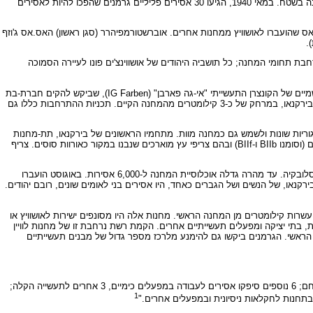
המשימה הראשונה היתה פינוים של כ-1,200 בני אדם שהתגוררו בכפרים בסמוך למחנה המיועד. בשלב הבא הוכרחו 300 יהודים מהעיר אושווינצ'ים לעסוק בעבודות הכנה בשטח. במאי 1940, הגיעו 30 אסירים פליליים גרמנים שהפכו להיות לאסירים
אנשים מנוסים מן האס.אס שהועברו לאושוויץ ממחנות אחרים. אוברשטורמפיהרר (סגן ראשון) האס.אס ג'וזף
.
בת תחומי המחנה; כל תושביה היהודים של אושווינצ'ים פונו לעיירה הסמוכה
כאשר ביקר הימלר לראשונה באושוויץ, במרס 1941, היו במחנה 10,900 אסירים, רובם פולנים. לאחר שסייר במקום בלוויית פמליה של קציני אס.אס בכירים ופקידים רשמיים של הקונצרן התעשייתי "אי-גה פארבן" (IG Farben), שביקש להקים חברת-בת
בשטח המחנה, התווה הימלר את תכניות התרחבות. אלה כללו עבודות בנייה אינטנסיוויות באזור ל-30,000 אסירים והקמתו של מחנה ל-100,000 שבויי מלחמה צפויים בבירקנאו, במרחק של כ-3 קילומטרים מהמחנה הקיים. תכניות ההתרחבות כללו גם
ירים מקטגוריות שונות ולשמש גם כמחנה מוות. מתחמיו הראשונים של בירקנאו, תת-מחנות
שהופרדו על ידי גדרות תיל וצוידו בשערים ובמגדלי שמירה, הושלמו בשנת 1942. בשנת 1943 הושלם המתחם שסומן BII. הוא הכיל תת-מתחמים נפרדים שיועדו למגורים (וסומנו BIIb ו-BIIf) ובהם צריפי עץ מוארכים שנבנו במקור כאורוות סוסים. צריף
במרס 1942 הוקם מתחם לנשים במחנה הראשי. הוא הכיל 999 אסירות גרמניות שנישלחו ממחנה הריכוז רוונסברוק ומספר זהה של נשים יהודיות שהובאו במשלוחים מסלובקיה. עד מהרה גדלה אוכלוסיית המחנה ל-6,000 אסירות. באוגוסט הועברו
לסלקציות תכופות. במתחמי מחנה בירקנאו, של הנשים ושל הגברים כאחד, היו אסירים בני לאומים שונים, רובם יהודים.
ראשי על פני אזור נרחב בסביבה, חלקם במרחק עשרות קילומטרים מן המחנה הראשי. מחנות אלה היו מסונפים ישירות לאושוויץ או
 בתי יציקה ומפעלים תעשייתיים אחרים. הקמת רשת נרחבת זו של מחנות לוויין
הראשי. הגרמנים ביקשו גם להימנע מלרכז מספר גדול של מבנים תעשייתיים
" 28 מבין 40 מחנות הלוויין של אושוויץ עבדו או באופן ישיר או באופן עקיף לצורכי תעשיית החימוש הגרמנית. 9 הוקמו סמוך לבתי יציקה ולמסגריות, 6 בסמוך למכרות פחם; 6 נוספים סיפקו אסירים לעבודה במפעלים כימיים, 3 אחרים לתעשייה הקלה;
1
 בתחנות לחקלאות ניסיונית ובמפעלים אחרים."