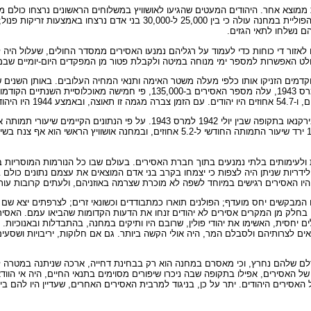
ממוצא אחר. היהודים המעטים שהגיעו לאושוויץ במשלוחים הראשונים נרצחו כולם מיד.
הם נשלחו לתאי הגזים.
לו לאזור די כוחות כדי לעמוד על רגליהם נמנעו האסירים ממסדר החולים, שעלול ה
ט האפשרות למספר ימי מנוחה במיטה ולקבלת פטור מן המפקדים היום-יומיים שבמ
קדמים הזניקו אותו כלפי מעלה משטר האימה ותנאי המחיה העלובים. באותן השני
1942, נכלאו באושוויץ כ-27,000 בני אדם, בעוד שבמהלך השנה שלאחר מכן, עד מר
לייחס לשיפור מסוים בתנאי המחיה במחנה בכלל ובבתי החולים בפרט. במאי 1943 ירד שיעור ה
ת ולעימותים בלתי נמנעים בתוך חברת האסירים. בעולם שבו כל הנורמות המוסריות ב
ידריות שניתן היה לצפות כי יצמחו בקרב בני אדם המוצאים את עצמם נתונים כולם ב
 היו האסירים רגישים במיוחד לשפה לא מוכרת שצרמה באוזניהם, ולעתים קרובות עורר
 המבקשים יחס מועדף; הפולנים תוארו כמתבודדים וכשונאי זרים; לצרפתים יצא שם ש
חלק מן המקרים אסירים לא יהודים זנחו את הדעות הקדומות שהביאו עמם. האסירים
למחנה רק באוגוסט 1944 מתנאי מחיה שהיו נסבלים יחסית, האשימו את יהודי פולין, שרובם היו ותיקים במחנה
 לצרותיהם ולסבלם המר, היה אולי הקשה ביותר. גם אם חלוקות, יריבויות ושסעים 
 גורלם שלהם נחרץ, וכי מאסרם במחנה הוא רק בבחינת דחייה, ארכה שניתנה במטרה 
ל האסירים, אפילו בתקופה שבה ניכרו שיפורים מסוימים בתנאי החיים, היה אי הוו
אסירים היהודים. יתר על כן, בניגוד למרבית האסירים האחרים, שעדיין היו להם בי