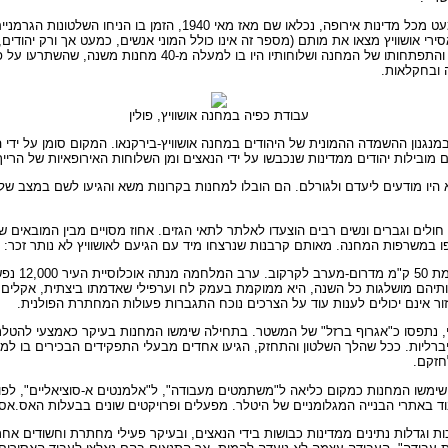
ממנו ב"צעדות מוות", והצבא הסובייטי שחרר את שטח המחנה. כ-200,000 מאסירי אושוויץ מצאו את מותם (מספר זה אינו כול
גבוה בהרבה מאשר בשאר מחנות הריכוז במרחב השליטה הנאצית. עם
 ובחקלאות.
עבודת כפיה במחנה אושוויץ, פולין
מכריע של הקרבנות הללו, שיועדו ל"טיפול מיוחד" (Sonderbehandlung), לא היו מודעים ליעדם ולגורלם. הם הובלו למחנות
לים וגברים ונשים רבים הוצעדו לאלתר לתאי הגזים. אחוז מסויים מבין המובאים שס
רפו במשרפות המחנה. מאותם קרבנות שנרצחו מיד עם הגיעם לאושוויץ לא נותר זכר: 
אינם יכולים לענות עוד על הצרכים נוכח התגברות פעולות המחתרת הפולנית.
ישי, נתפסו כ"אגרוף ברזל" של המשטר. בתחילה שימשו המחנות בעיקר כאמצעי להט
רליות. ככל שהלך השלטון והתחזק, הגיעו אחדים מבעלי התפקידים הבכירים בו למסק
חזקם.
וד באתרי הבנייה המגלומניים של היטלר. מפעלים ופרויקטים שונים בבעלות האס.אס ה
ת וגדלות נתינים ממדינות כבושות בידי הנאצים, ובעיקר פעילי מחתרת וחשודים אח