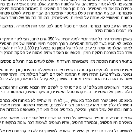
ומשאיפה למלא אחר ציפיותיהם של שלטונות המחנה. אולם טיפוס אופי זה הפך מיו
במידת-מה את חיי האסירים. רבים מן האסירים הפוליטיים בעמדות הסמכות היו קש
שבמחנה. קבוצות המחתרת פעלו במספר ערוצים: הם הבריחו מידע לעולם שבחוץ, השי
המונית מאושוויץ לא ענתה על הציפיות, פעילויותיה, במיוחד בתיעוד של חומר חש
כאמור הרעב פשה במחנה. האסירים סבלו ממנו לפני הארוחות ולאחריהן. מחשבות ופנ
היו רעבים באותה מידה.
שרר בכל מערכת חלוקת המזון. הקאפו או האסיר שהיה ממונה על חלוקת המרק וידא
בתנאי המחנה תוספת מזון משמעותה הישרדות. אולם לעתים גברו הרגלים נוספים 
אסירים שנדונו להתקיים מן המנה הרשמית איבדו ממשקלם במהירות, וכך פחתו סיכו
נמוכה. משלהי 1942 התירו רשויות המחנה לאסירים לקבל חבילות מז
אשר עד מהרה היו הרוב בשני המחנות באושוויץ, לא קיבלו כל חבילות, וכן לא קיבלו
בספרו "השוקעים והניצולים" טוען פרימו לוי כי לעתים היה הצמא מורגש יותר ומתי
חלה כמובן על האסירים. בבירקנאו סבלו האסירים, ובעיקר הנשים, ממחסור כרוני ב
באוגוסט 1944 שרר חום כבד באושוויץ [...] לא היו מי שתייה לא במחנה
המשתלט עליך יותר מהרעב: הרעב מציית לעצבים, מאפשר השלמה, זמנית אפשר לכסות
בתוהו ובוהו של עמל מנופץ; ובלילה, בצריפים נטולי האוורור, כששאפנו בכבדות את האוויר 
גורמים מכריעים נוספים שהשפיעו על סיכויי ההישרדות של אסירים היו מוצאם הלאו
מעליהם היו הסלווים, ובמיוחד הרוסים, שהיו חשופים לשיטות רצח שונות בתקופות ש
למעשה כל היהודים ורבים מן הצוענים שהובאו לאושוויץ היו לא רק קרבנות רצח 