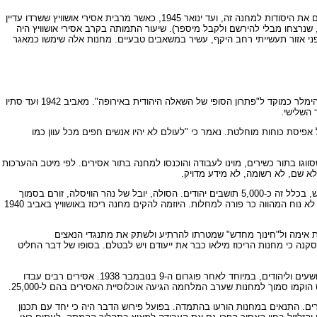
אושוויץ היה הגדול שבמחנות הריכוז הנאציים. כ-405,000 אסירים, גברים ונשים, כמעט מכל מדינות אירופה, נכלאו שם מאז מאי 1940, הזמן בו הניחו השלטונות הגרמניים את היסודות למחנה זה, ועד ינואר 1945, כאשר מרבית אסירי אושוויץ ששרדו עדיין
ל המוני אנשים, כמעט אך ורק יהודים, שנרצחו מבלי להירשם ולקבל מיספר). שיעור התמותה בקרב אסירי אושוויץ היה
 התרחבותו והתפתחותו של המחנה ושלוחותיו היו בו למעלה מ-40 מחנות משנה, שהשתרעו על פני אזור תעשייתי רחב היקף, עשיר במשאבים טבעיים. מחנות אלה שימשו כמאגר
אולם ההיסטוריה המזוויעה והאימה המתמשכת של אושוויץ כרוכה בראש ובראשונה במנגנון ההשמדה ההמונית של היהודים במחנה אושוויץ-בירקנאו. המקום סומן על ידי הימלר כמוקד ל"פתרון הסופי של השאלה היהודית באירופה". מאביב 1942 ועד סתיו
 בקרונות משא והגיעו לשם במצב של אפיסת כוחות מוחלטת. נאמר כי "לעולם לא יהיו אנשים חפים מכל עוון כמו
ווגו בתור כשירים, מוינו לעבודה והוכנסו למחנה בתור אסירים. לפי מיטב ההערכות
לא שם, לא רשומה, לא מידע מדויק.
מקום היישוב שעל שמו נקרא המחנה הוא עיירת המחוז הפולנית אושווינצ'ים הממוקמת 50 ק"מ מדרום-מערב לקרקוב. ערב המלחמה מנתה אוכלוסיית העיר 12,000 נפש, בכלל זה כ-5,000 תושבים יהודים. הסולה, יובל של נהר הוויסלה, זורם בסמוך
לאושווינצ'ים, ורוחבו כשל נחל. אף שאושווינצ'ים אינה מרוחקת מהרי הטטרה, שפסגותיהם מושלגות כל השנה, היא ממוקמת בעמק לח וערפילי שאדמתו ביצתית, אקלים לא נוח המהווה כר פורה למחלות. היוזמה להקים מחנה ריכוז באושוויץ באביב 1940
לת אימה ול"חינוך מחדש" שמטרתו להרתיע ולשתק את מתנגדי הנאצים
נה כי מחנות הריכוז מילאו כבר את ייעודם ויש לבטלם. בסופו של דבר החליט
בשלב השני בתולדות המחנות, משנת 1937-1936 ועד לשנות המלחמה הראשונות, שימשו המחנות כמקום כליאה ל"משתמטים מעבודה", ל"אלמנטים א-סוציאליים", לפושעים וליהודים, במיוחד לאחר פוגרום ה-9 בנובמבר 1938. אסירים רבים עבדו
וקמו סמוך למחנות שערב המלחמה הגיעה אוכלוסיית האסירים בהם ל-25,000.
רים. התנאים במחנות הורעו בהתמדה. בפועל פירוש הדבר היה כי יחד עם תכנון