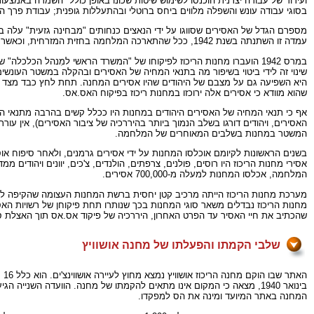
ועידוד של עבודה יצרנית הוכנסו לשימוש שיטות שכונו באופן כולל "השמדה באמצ
בסוגי עבודה עונש והשפלה מלווים ביחס ברוטלי ובהתעללות גופנית; עבודת פרך ה
מספרם הגדל של האסירים שסווגו על ידי הנאצים כנחותים "מבחינה גזעית" עלה בקנה
עמדה זו השתנתה בשנת 1942, ככל שהתארכה המלחמה בחזית המזרחית, וכאשר המחסור בידיים עובדות בגרמניה הורגש במלוא עצמתו.
שינוי זה לידי ביטוי בשיפור מה בתנאי המחיה של האסירים ובהקלה במשטר העונשי
היא השפיעה גם על מצבם של היהודים שהיו אסירים המחנה. תחת לחץ כבד מצד אל
שהוא מוודא כי אסירים אלה ירוכזו במחנות ריכוז בפיקוח האס.אס.
אף כי תנאי המחיה של האסירים היהודים במחנות היו ככלל קשים בהרבה מתנאי המחי
האסירים, ויהודים דורגו בשלב הנמוך ביותר בהיררכיה של ציבור האסירים), אין 
המשטר במחנות בשלבים המאוחרים של המלחמה.
המלחמה, אכלסו המחנות למעלה מ-700,000 אסירים.
מחנות הריכוז נבדלים משאר סוגי המחנות בכך שנותרו תחת פיקוחן של רשויות האס.
שהכתיב את חיי האסיר עד הפרט האחרון, היררכיה של פיקוד אס.אס תוך האצלת סמ
שלבי הקמתו והפעלתו של מחנה אושוויץ
הא
המחנה באתר המיועד ומינה את הס למפקדו.