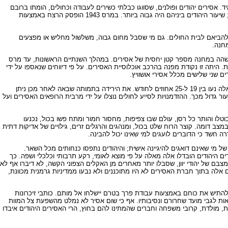
 אסירים יהודים ופולנים, שסווגו כבלתי כשירים לעבודה וכחולים, הומתו ברובם
באמצעות זריקות פנול או נשלחו להמתה בגזים. מדוחות שנאספו על ידי המחתרת הפוליית במחנה עולה כי בין 25,000 ל-30,000 בני אדם נרצחו באמצעות זריקות פנול; שיעור היהודים ביניהם היה גבוה ביותר. במרס 1943 הופסק הרצח באמצעות
יה להביאם לבית החולים. גם מי שסבל מחום גבוה, משלשול מחליש או מפצעים
חנה.
ם שהה במחנה מספר קטן יחסית של אסירים. במהלך השנתיים הראשונות, עד מרס
ס 1943, עלה מספר האסירים ב-135,000, פי חמישה מאוכלוסיית השנתיים הקודמות. היתה זו נקודת מפנה בהרכב אוכלוסיית האסירים. על פי דיווחים שנאספו על ידי
מגיפות כינים, טיפוס, דיזנטריה ועוד גרמו לשיעורי תמותה גבוהים ביותר במיוחד בבירקנאו בתקופה שבין יולי 1942 למרס 1943. על פי הנתונים הקיימים שיעורי תמותה אלה נעו בין 19 ל-25 אחוזים לחודש. את הירידה בתמותה שבאה לאחר מכן ניתן
תמותה החודשי ל-5.2 אחוזים, ובמחנה אושוויץ הראשי הוא אף צנח בשיעור גדול מכך. ההזדמנויות לסייע לחולים נוצלו על ידי מרבית הרופאים האסירים ועל
וטלו והותר כל רסן, עולם שבו צפיפות, מחסור חמור ומתח פשו בכול, נכנעו
מצב דומה. קוצר הרוח שלט בכול, ומנהגים והרגלים זרים, גילויים של אדיקות דתית
ה חשד כי הדוברים לועגים למי שאינו יכול להבינה.
ל מי שאינם דואגים להיגיינה אישית; והיהודים נתפסו כנחותים מכל השאר.
 היהודים הובדלו אלה מאלה על פי מוצא לאומי, רקע תרבותי וכלכלי ושפה. כך
, בהתבדלות ובאנוכיות. מצבם של יהודי יוון, שסבלו יותר מאחרים מן האקלים הצפוני הקשה, לא דיברו אף לא
אלה בתוך חברת האסירים לא היו מתוכננים ולא נבעו ממדיניות גרמנית מכוונת,
להתיש את כוחם באמצעות עבודת פרך בטרם יישלחו אל מותם. כותבי זיכרונות
דאות לגבי מועד שחרורם ונסיבותיו. אף כי שום אסיר לא נמלט מהשפעת צל המוות
ת, מולדת, קרובי משפחה וחברים שהמתינו להם בחוץ, הרי האסירים היהודים איבדו