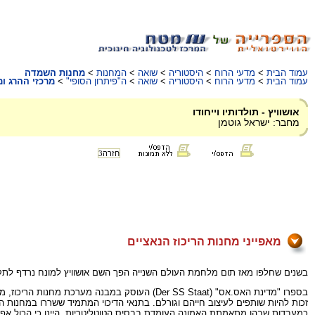
עמוד הבית
>
מדעי הרוח
>
היסטוריה
>
שואה
>
המחנות
>
מחנות השמדה
עמוד הבית
>
מדעי הרוח
>
היסטוריה
>
שואה
>
ה"פיתרון הסופי"
>
מרכזי ההרג ו
אושוויץ - תולדותיו וייחודו
מחבר: ישראל גוטמן
חזרה
3
מאפייני מחנות הריכוז הנאציים
בשנים שחלפו מאז תום מלחמת העולם השנייה הפך השם אושוויץ למונח נרדף לתקופת
בספרו "מדינת האס.אס" (Der SS Staat) העוסק ב
זכות להיות שותפים לעיצוב חייהם וגורלם. בתנאי הדיכוי המתמיד ששררו במחנות ה
כמעבדות שבהן מתאמתת האמונה העומדת בבסיס הטוטליטריות, היינו כי הכול אפש