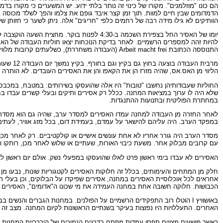
הם כונו "מוזלמנים". מקורו של כינוי זה נותר בלתי ידוע. יש המשערים כי מקורו ב
הדמדומים שבין חיים למוות. תוך זמן קצר איבד גופם את צלמו והפך לשלד מכוסה 
הוותיקים לא גילו מידה רבה של רחמים כלפי "חריגים" אלה. ניתן לשער כי חזותן ש
יומו של האסיר החל בצפירת השכמה ב-4:30 לפ
להיות זהה למספרים הרשמיים. לאחר בדיקת הנוכחות יצאו חוליות העבודה של האסי
התנוססה הכתובת Arbeit macht frei (העבודה משחררת), כשלעתים קרובות מלווים אותם צלילי התזמורת שניגנה בסמוך לשער.
מרבית ה
הליווי מן האס.אס, שהיה מזרז הן את הקאפו והן את האסירים העובדים. לא הותרה
החוליות שעבודותיהן נחשבו "טובות" היו אלה שהועסקו בשירותים: במטבח, במכבסה 
שלא היה לו ערוך במציאות המחנה. ככלל רק אסירים ותיקים ובעלי קשרים עבדו ב
במחתרת הפוליטית ובתנועות ההתנגדות.
לאחר החזרה מן העבודה למחנה עמדו האסירים למסדר ערב, שהיה גם הוא מסדר חו
במפקד הערב. היה עליהם להישאר על עמדם, בעמידת דום, בכל מזג אוויר, לעתי
מסדר הערב היה גורר אחריו לא אחת עונשים אישיים או קולקטיביים. רק לאחר מכן 
עם קרובים מבלוק אחר. משעת כיבוי האורות, שעתיים או שלוש לאחר מכן, רותקו
האסירים לא עבדו בימי ראשון פרט לאלו שהועסקו במפעלי נשק. אולם יום ראשון לא ה
חלק מן המתחים והעימותים, בכלל זה חלוקות האסירים לקטגוריות שונות, נבעו מן
אחראים לכל אוכלוסיית האסירים במחנה, אסירים שפיקדו על הבלוקים, וכן בעלי ת
הכבושות. חלוקה חשובה אחת במחנה העמידה את מי שכונו ה"אדומים", האסירים הפו
באושוויץ I הוטלו רוב התפקידים הרשמיים על הפולנים. במחנות הגברים והנ
האחרים. התעללויות היו נפוצות בעיקר בשנתיים הראשונות לקיום המחנה. מצב זה
כאשר פושעים מצויים תפסו עמדות מפתח בדרגים הנמוכים של היררכיית המחנות אסיר