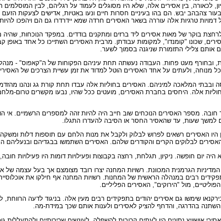
דמיון, לכאורה, בין אסירים אלה, שלא היו מסוגלים לעמוד על רגליהם, לבין המוסלמ
בעור צהבהב יבש. הם בהו בעיניים חסרות חיים ונעו באִטיות, אדישים לצעקות הזעם
ל דמויות טרגיות אלה עוררה בשאר האסירים חרדה שמא יידרדרו גם הם ויהפכו להיות 
נות בוקר. מחצית השעה הוקצבה לרחצת בוקר של מאות אסירים ליד ברזים ומתקנים בודדים. במפקד הנ
רים, שכונו "קומנדו", למקומות עבודתן. מרבית האסירים השתייכו כל אחד באופן ק
עבודה בוצעה בחוץ גם בקיץ וגם בחורף. בקיץ נמשך יום העבודה 12 שעות, ובחורף מעט פחות. העבודה נעשתה תחת עינ
 כל מנוחה, ולעתים על אחד האסירים הוטל למדוד את זמן עשיית הצרכים של האסירי
ובבתי המלאכה למיניהם. האסירים בחוליות אלה עבדו תחת קורת גג ונהנו מהזדמנויות
חוליות אלה. היחסים בחברת האסירים, מועטים ככל שהיו, נבעו מקשרים טרום-מלחמ
בה. מספר האסירים הנוכחים שוב חייב היה להיות זהה למספרים הרשמיים. אי הופ
ם למשך שעות, עד שהאסיר החסר או הסיבה להעדרו התגלו.
היו האסירים רשאים לפרוש לבלוק ולקבל את מנות הלחם עם תוספות דלות ומשקה מימי
 האסירים לבלוקים הקרים והקודרים שלהם. האסירים השתמשו בבגדיהם ובנעליהם המ
יה יום חופשה. ניקיון, תגלחת, רחצה בקבוצות ופעילויות דומות היו פעילויות חובה,
 המדיניות הגרמנית המכוונת. רשויות המחנה יצרו רובד מצומצם אך בעל עצמה של א
פקידים רבים במנהלה הראשית של המחנות. רשויות המחנה אף חילקו את אוכלוסיית ה
ליטיים, מול "הירוקים", האסירים הפליליים.
שים בבירקנאו שימשו גם אסירים יהודים בתפקידים רבים מעין אלה. בניגוד לדעה הרוו
 השתנה בהדרגה, והדחף להציק לאסירים ולענות אותם שכך במידת-מה.
י אושוויץ נתונים היו לעתים קרובות להשפלה, לעונשים שרירותיים ולהתעללות גופנ