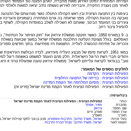
הצליחה המחתרת למלט לאיראן מאות מחבריה, לארגן הפגנה נגד הממסד הקהילתי, ול
לאחר מכן נעצרה החקירה, והבריחה לאיראן נעשתה נתיב יציאה למאות ולאלפי יהו
בעימות בין התנועה הציונית ובין ראש הקהילה התגלה כושר מנהיגותם של ההנהגה 
נאבקה בה הנהגת הקהילה, מפני שראתה בה גורם המתחרה בקומוניזם והעריכה שהקומ
צעירים בני המעמד הבינוני, שאותם לא השכילה לשלב במוסדות הקהילה, לשתף בעול 
להפעיל ציבור רחב.
האסלאם. בגלל מצוקת הקליטה התלבטה ממשלת ישראל במשך שבועות בשאלת עיתוי
והכריזה על פתיחת ההכשרה לעלייה. התוצאות היו מפתיעות: בתוך חודשים ספורים נרשמו ליציאה יותר ממחצית בני הקהי
במאי 1951, לקראת סיומו של מבצע העלייה מעיראק, לכדה הבולשת העיראק
טוב" בבגדאד לקראת עלייתם לישראל. ממשלת עיראק טענה שפעולת טרור זו היא ש
לחלקים נוספים של המאמר:
הפעילות הציונית : הקדמה
הפעילות הציונית : בנייתה של התנועה החלוצית
הפעילות הציונית : מסיום המלחמה ועד הקמת המדינה
הפעילות הציונית : הפעילות הציונית לאחר הקמת מדינת ישראל (פריט זה)
ביבליוגרפיה:
כותר:
הפעילות הציונית : הפעילות הציונית לאחר הקמת מדינת ישראל
מחברת:
מאיר, אסתר
שם הספר:
עיראק
עורך הספר:
סעדון, חיים
תאריך:
תשס"ב
בעלי זכויות :
ישראל. משרד החינוך, התרבות והספורט
; מכון בן-צבי לחקר קהילות ישראל 
הוצאה לאור:
ישראל. משרד החינוך. מנהל חברה ותרבות