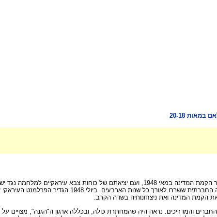
במאות 20-18
הקמתה של מדינת ישראל פתחה תקופה חדשה בתולדותיה של יהדות עיראק. לאחר הקמת המדינה במאי
הנהיגו גל של רדיפות נגד הקהילה היהודית והחמירו את הנגי
 את הקמת המדינה ואת ניצחונותיה בשדה הקרב.
ק מן החברים והמדריכים. נראה היה שהמחתרת כולה, ובכללה ארגון ה"הגנה", מצויים