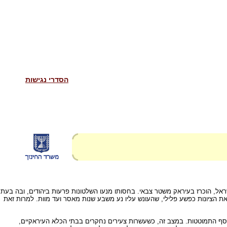
הסדרי נגישות
 1948, ועם יציאתם של כוחות צבא עיראקיים למלחמה נגד ישראל, הוכרז בעיראק משטר צבאי. בחסותו מנעו השלטונות פרעות ביהודים, ובה בעת
שות הכלכליות והאפליה החברתית ששררו לאורך כל שנות הארבעים. ביולי 1948 הגדיר הפרלמנט העיראקי את הציונות כפשע פלילי, שהעונש עליו נע משבע שנות מאסר ועד מוות. למרות זאת
 על סף התמוטטות. במצב זה, כשעשרות צעירים נחקרים בבתי הכלא העיראקיים,