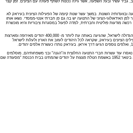
 גביר עשיר ובעל השפעה, אשר גילה נכונות לשתף פעולה עם הציונים. זמן קצר
ה ובוועדותיה השונות. במשך עשר שנות קיומה של הפעילות הציונית בעיראק לא
ן האידאולוגי-הציוני של התנועה יש בה גם פן חברתי אנטי-ממסדי. נשאו אותו
ו רכשה מודעות פוליטית וחברתית, למדה לפעול במסגרות ציבוריות והיא מוכשרת
ב- 9 במארס 1950, כאשר חוקקה ממשלת עיראק את "חוק הוויתור על הנתינות", נמצאו ממשלת ישראל והנהלת הסוכנות היהודית בעיצומו של ויכוח על הגבלת העלייה הגדולה לישראל, שהגיעה באותה עת ליותר מ- 400,000 יהודים מאירופה ומארצות
 הציונים בעיראק, שקראה לכל היהודים לעזוב את הארץ ולעלות לישראל
הם נאסרו עוד עשרות חברי התנועה החלוצית וה"הגנה" ובני משפחותיהם, מוסלמים
ויהודים חברי רשת הריגול הישראלית. חלק מהם הועמד למשפט באשמת ריגול למען ישראל. יוסף בצרי, מרגל ישראלי, וצאלח שלום, פעיל בארגון ה"הגנה", הוצאו להורג בינואר 1952 באשמת הטלת פצצות על יהודים שהמתינו בבית הכנסת "מסעודה שם