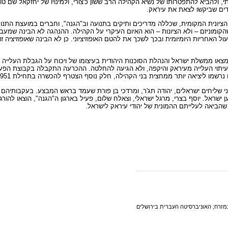
הביא להתפטרותו של נשיא הקהילה הרב ששון כ'צורי, ולמינויו של יחזקאל שם טוב,
דים שביקשו לצאת את עיראק.
הציונית המקומית, שכללה מדריכים ותיקים בתנועה וב"הגנה", וחברים במועצת התנוע
וניזם – ולא הציונות – הוא האיום העיקרי על הקהילה. ההנהגה לא הבינה שמעבר לפ
האחריות היומיומית ובכך לשכך את להטם האופוזיציוני. כן לא הבינה שאופוזיציה ז
 העלייה מעיראק והיקפה, ולא הגיעה להחלטה. ההכרעה התקבלה בקבוצת הפעילים
לה, חלק נוסף הצטרף להכשרה בתחילת 1951, ואלפים נוספים הגיעו דרך איראן. בעיראק נותרו כעשרת אלפים יהודים.
ית שני שליחים ישראלים, יהודה תג'ר, ומרדכי בן פורת שעמד בראש המבצע. בעקבותי
הביאה לעלייתם ההמונית של יהודי עיראק לישראל.
במזרח; האוניברסיטה העברית בירושלים