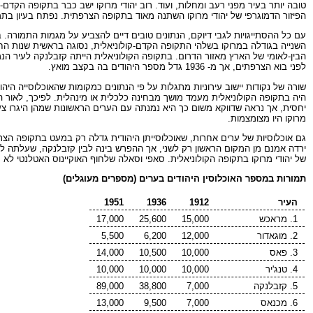
טובה יותר בעיר מפני רעב ומחלות, ועוד. רוב יהודי מרוקו ישב כבר בתקופה הקד
הפיזור הדמוגרפי של יהודי מרוקו השתנה מאוד בתקופה הצרפתית. נפתח בעיון בתמו
עם כל ההסתייגויות לגבי דיוקם, הנתונים טובים דיים להצביע על מגמות התמורה. 
השנייה בגודלה במרוקו בשלהי התקופה הקדם-קולוניאלית, נסוגה בראשית שנות ה
הבין-לאומי של הארץ מאזור הדרום. בתקופה הקולוניאלית הייתה קזבלנקה לעיר הנ
לפני בוא הצרפתים, אך מ- 1936 גדל מספר היהודים בה בקצב מואץ.
שורה של נקודות יישוב עירוניות מתגלות על פי הנתונים כמקומות שהאוכלוסייה היהו
היה בתקופה הקולוניאלית מעמד מושך מבחינה כלכלית או מינהלית. לפיכך, לאור 
יחסית, אך נראה שדווקא משום כך היא נמנתה עם הערים הראשונות שמהן היגרו צעי
מרוקו היו מצומצמות.
גם אוכלוסיות של ערים אחרות, שאוכלוסייתן היהודית גדלה רק במעט בתקופה הצר
של יהודי מרוקו בתקופה הקולוניאלית. סאפי וסאלה שלחוף האוקיינוס האטלנטי לא 
תמורות במספר האוכלוסין היהודים בערים (מספרים מעוגלים)
העיר
1912
1936
1951
1. מראכש
15,000
25,600
17,000
2. מוגאדור
12,000
6,200
5,500
3. פאס
10,000
10,500
14,000
4. טנג'יר
10,000
10,000
10,000
5. קזבלנקה
7,000
38,800
89,000
6. מכנאס
7,000
9,500
13,000