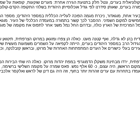
ם-קולוניאלית בערים, ונטל חלק בתנועת הגירה אחרת: מערים שוקעות, קופאות על ש
רה בערים, שאותן סידרנו לפי גודל אוכלוסייתן היהודית בשלהי התקופה הקדם-קולוני
בעיר אחת, מוגאדור, ניכרת מגמה הפוכה לעלייה הכללית במספר היהודים; מספר הנפשו
חמישים למקום השמיני. ההסבר לכך קשור בתמורה במעמדה הכלכלי של העיר. מוגאד
מל המרכזית של הארץ כולה, ובדרום החל נמל משני אחר לתפוס את מקומה של מוגאדור
דית בהן לא גדלה, ואף קטנה מעט. כאלה הן צפרו ומזגאן במרוקו הצרפתית, תיטואן ש
הגידול הרב במספר היהודים בערים, הייתה לקפיאה על השמרים משמעות מעשית של ש
רים בעלי כישורים אל הערים המתפתחות האחרות של מרוקו, ובראשן קזבלנקה, וכן א
פתית, ירדו מבחינת משקלן הדמוגרפי במפת יהדות מרוקו. כאלה היו שתי הבירות ה
ירדה אמנם מן המקום הראשון רק לשני, אך ההפרש בינה לבין קזבלנקה, שעלתה למקום הראשון,
עמדו בתחרות עם ערים זוהרות יותר בחוף, וזה היה גם דינן של לראש ואלקסר אלכבי