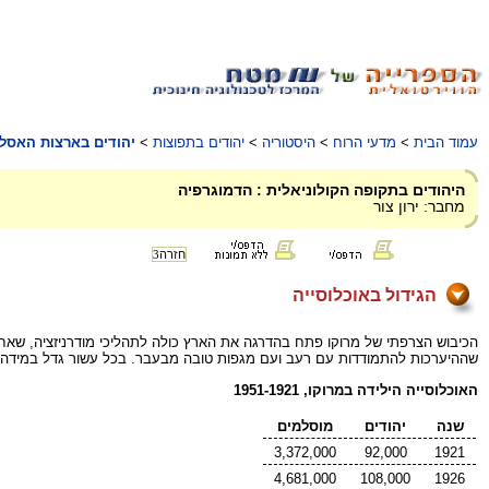
עמוד הבית
>
מדעי הרוח
>
היסטוריה
>
יהודים בתפוצות
>
יהודים בארצות האסלאם 
היהודים בתקופה הקולוניאלית : הדמוגרפיה
מחבר: ירון צור
חזרה
3
הגידול באוכלוסייה
הכיבוש הצרפתי של מרוקו פתח בהדרגה את הארץ כולה לתהליכי מודרניזציה, שאחד 
שההיערכות להתמודדות עם רעב ועם מגפות טובה מבעבר. בכל עשור גדל במידה נ
האוכלוסייה הילידה במרוקו, 1951-1921
שנה
יהודים
מוסלמים
3,372,000
92,000
1921
4,681,000
108,000
1926