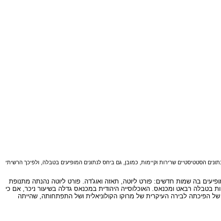
מנות הנתונים הסטטיסטיים שרירות וקיימות, כמובן, גם ביחס לנתונים המופיעים בטבלה, ולפיכך הרשיתי
פיתוח הזאת, שהעלתה על המפה נקודות יישוב חדשות או כאלה שלא תפסו בה מקום בולט לפני כן, באה לידי ביטוי בעמודה המציינת את סביבות שנת 1951. מופיעים בה שמות חדשים: פורט ליוטה, תאזה ואוג'דה. פורט ליוטה נהנתה מתנופת
טות בטבלה רבאט ומכנאס. האוכלוסייה היהודית במכנאס גדלה בשיעור ניכר, אם כי
ה של הפיכתה לבירה העיקרית של מרוקו הקולוניאלית ושל התפתחותה, שהייתה