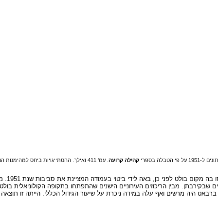
קהילה קרועה
. עמ' 411 ואילך. ההסתייגויות ביחס למהי
תנופת ה
יים שבקירבתן. מבין הריכוזים העירוניים הישנים שהתפתחו בתקופה הקולוניאלית בול
ל ברבאט היה מרשים ואף עלה במידה ניכרת על שיעור הגידול הכללי. הייתה זו תוצא