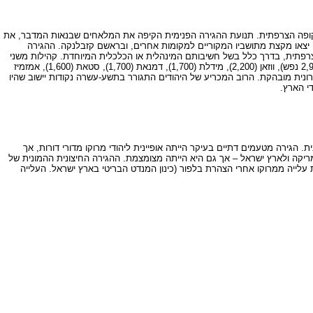
 התקופה הצרפתית. תנועת ההגירה הפנימית הקיפה את המלאחים שבנאות המדבר, את
 יצאו מקצת מתושביו המקוריים למקומות אחרים, ובראשם קזבלנקה. ההגירה
צרפתית, בדרך כלל בשל חשיבותם המינהלית או הכלכלית המיוחדת. קהילות משני
הסוגים (מלאחים גדולים ישנים וכאלה שקיבלו תנופה בתקופה הצרפתית), אשר מנו למעלה מאלף נפש בסביבות 1950 נמצאו בנקודות היישוב הבאות: בני מלאל (כ- 2,900 נפש), ווזאן (2,200), מידלת (1,700), דמנאת (1,700), סטאת (1,600), אמזמיז
ת המקומית כאוכלוסייה עירונית מובהקת. הרוב המכריע של היהודים התגורר בתשע-עשרה נקודות יישוב שהיו
הגירה מטעמים דתיים בעיקר הייתה אופיינית ליהודי מרוקו מדורי דורות, אך
יקה ולארץ ישראל – אך גם היא הייתה מצומצמת. ההגירה החיצונית ההמונית של
 עלייה ממרוקו אחרי הצהרת בלפור (כינון המנדט הבריטי בארץ ישראל. העלייה