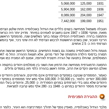
5,068,000
125,000
1931
5,904,000
162,000
1936
8,089,000
204,000
1947
7,442,000
199,000
1951
הטבלה משמאל ממחישה בקווים כלליים את הגידול באוכלוסייה תחת שלטון הצרפת
הריבוי הטבעי, שכן בשנים הראשונות לכיבוש הצרפתי לא היה שינוי ניכר, ואף בהמ
הצרפתי היה כ- 2.5 אחוזים.
המוסלמים, שהחלו בתנועה של הגירה חיצונית לאירופה, אמנם לא המונית כמו אצל
התמונה הדמוגרפית ממחישה את הדמיון ואת השוני בין מוסלמים ויהודים בתקופה ה
ואולם המיעוט הקדים את הרוב, ופתח ראשון בהגירה כלפי חוץ בממדים גדולים.
300,000 יהודים. כלומר, בין 50,000 ל- 100,000 אלף נפש יותר ממספרם במפקד של 1951 – הפרש נכבד לכל הדעות. אנשי
שהערכת מספר היהודים במרוקו ב- 1948 בכ- 280 אלף נפש קרובה למציאות.
ההגירה הפנימית
מלבד הגידול באוכלוסייה, מאפיין נוסף של תהליך המודרניזציה הוא העיור, כלומר