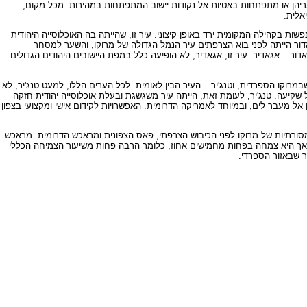
מריהן או מתפתחות באטיות אל נקודות יישוב המתפתחות במהירות. מכל מקום,
אלית.
ת בקהילה המקומית ירד באופן קיצוני. עיר זו, שהייתה בה האוכלוסייה היהודית
ור הייתה לפני בוא הצרפתים עיר הנמל הגדולה של מרוקו, והשער למסחר
 – אגאדיר. עיר זו, אגאדיר, לא הופיעה כלל במפת היישובים היהודים הגדולים
במרוקו הספרדית, וטנג'יר – העיר הבין-לאומית. לכל הערים הללו, למעט טנג'יר, לא
קיעה. טנג'יר, לעומת זאת, הייתה עיר משגשגת ובעלת אוכלוסייה יהודית חזקה
ל מעבר לים, ובמיוחד לאמריקה הדרומית. האפשרויות לקידום אישי ומקצועי בצפון
מסורתיות של מרוקו לפני הכיבוש הצרפתי, פאס הצפונית ומראכש הדרומית. מראכש
 היה עצום, כ- 60 אלף נפש. פאס שמרה על מקומה השלישי ברשימה, אך היא צמחה בפחות מחמישים אחוז, כלומר הרבה פחות משיעור הצמיחה הכללי
ר שבאזור הספרדי.