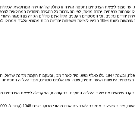
ירת יהודים נתינים, וכי המספרים הקטנים הללו אינם כוללים הגירה מן המגזר היהודי
וקשה היה לעקוב אחרי תנועותיהם. אין ספק שהתערערות השלטון הצרפתי וקבלת העצמאות בשנת 1956 הביאו ל
בקיץ 1954 ונמשך עד סתיו 1956, שבו נעלו שלטונות מרוקו העצמאית את שערי העלייה החוקית. בתקופה זו, המק