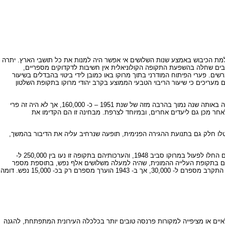
מת הכיבוש באמצע שנות השלושים אי אפשר היה למנות את כל תושבי הארץ. יתרה
בשנת 1951. ואולם, לשם הדגמת התמורה הדרמטית במספר התושבים שחלה בהשפעת התקופה הקולוניאלית אין חשיבות לדקדוקים מספריים,
 ואף אם הגידול האמיתי היה מתון יותר, השינוי עדיין חד ומרשים. פערי הפיתוח המודרני בתוך מרוקו באו כמובן לידי ביטוי בהבדלים בשיעור
ם מעריכים כי שיעור הריבוי הטבעי הממוצע בקרב יהודי מרוקו בתקופת השלטון
מגמת גידול האוכלוסייה נמשכה גם בשנות החמישים, ובמפקד הראשון שנעשה אחרי קבלת העצמאות, בשנת 1960, נמנו יותר מ- 11 מיליון מוסלמים. מספר היהודים היה באותה שנה נמוך בהרבה מזה של שנת 1951 – כ- 160,000, אך לא היה זה פרי
 תחילה לארץ ישראל ולמדינת ישראל, ולאחר מכן גם ליעדים אחרים, ובמיוחד לצרפת. מבחינה זו הם הקדימו את
 נטלו חלק גם בתנועת ההגירה הפנימית, תופעה שנרחיב עליה את הדיבור בהמשך,
כאמור, המספרים שננקבו במפקדים הצרפתיים אינם מדויקים, והגורמים היהודיים שנזקקו לאומדן מהימן של מספר יהודי מרוקו התלבטו בנושא זה. רוב הארגונים היהודיים החלו לפעול במרוקו סביב 1948, והערכותיהם בתקופה זו נעו בין 250,000 ל-
 בתקופת העלייה ההמונית, שהיה למעלה משלושים אלף נפש, בתוספת מספר
היהודים שלא נמנו בידי הצרפתים במרוקו הספרדית: כ- 25,000, והיהודים בעלי המעמד האירופי, שנמנו במפקדים בקטגוריה "אירופים". לפי הערכת הג'וינט בשנת 1952 התקרב מספרם ל- 30,000, אך ב- 1943 הוערך מספרם רק בכ- 15,000 נפש. דומה
לאיים או מציפייה למקורות פרנסה טובים יותר בכלכלה העירונית המתפתחת, להגנה