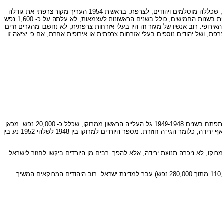
במקביל לעלייה לארץ ישראל החלה תנועת הגירה דלילה של יהודים ממרוקו לצרפת. עד סמוך ליציאת הצרפתים נתפסה הגירה זו כחלק של ההגירה המרוקאית הכללית, שכללה מוסלמים ויהודים, לצרפת. בראשית 1954 העריך מקור צרפתי את גודלה
של המושבה היהודית המרוקאית בארץ זו בכאלפיים נפש בלבד. 400 מהם כבר קיבלו אזרחות צרפתית. יתרה מזאת, לפי ההערכות כל ההגירה היהודית המרוקאית לצרפת בשנות החמישים, כולל בשנים הראשונות לעצמאות, לא עלתה על כ- 1,600 נפש.
 האירופי. רוב אנשיו של מגזר זה היו בעלי אזרחות צרפתית, לא נחשבו מהגרים זרים
יציאת משפחות יהודיות רבות ממוצא אלג'רי ממרוקו לצרפת, ושל יהודים נוספים בעלי אזרחות צרפתית או אירופית אחרת, אם כי יציאה זו
לא כן העלייה לישראל. העלייה, שלא גדלה כלל משנת 1922, חודשה בתקופת ההעפלה, ובשנת 1947 עלו כאלף נפש. מיד לאחר מכן, ובעקבות הקמת מדינת ישראל, התפתח בשנים 1949-1948 גל העלייה הראשון ממרוקו, שכלל כ- 20,000 נפש. מכאן
ואילך לא הייתה שנה שבה לא הייתה עלייה. אך בין שני הגלים הגדולים של התקופה הצרפתית היו שנות רגיעה יחסית, שבהן עלו אלפים ספורים, ולצד העלייה התפתחה אף ירידה, כלומר הגירה חוזרת. מספר היורדים למרוקו בין 1948 לשלהי 1952 נע בין
בילה ליציאת הצרפתים ממרוקו, לא ניכרה תנועת ירידה, אלא להפך: רבים מן היורדים ביקשו לחזור לישראל
קל להתרשם כי הגל השני היה גדול פי כמה מן הראשון, וכי עד ראשית תקופת העצמאות, ציבור ששיעורו מתקרב לארבעים אחוז מיהודי מרוקו בשנת 1948 (קרוב ל- 110,000 מתוך 280,000 נפש) עבר למדינת ישראל. רוב היהודים המרוקאים המשיך