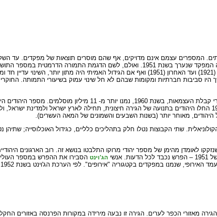
ים. המספרים עצמם אינם מדויקים, אף שהם מוסרים תוצאות של מפקדים. עד השל
מזאת, מפקדי 1936 ו- 1947 אינם נחשבים לאמינים במיוחד. מדויק יותר היה כנראה המפקד שנערך 
והתמונה ברורה: האוכלוסייה הכפילה עצמה בתוך כשלושים שנה, מהמפקד הראשון (1921) ועד האחרון (1951)
שך היו סביבות חברתיות ומקומות שבהם לא חל שינוי עמוק בשיעורי התמותה. החוקרי
תמורה בדפוסי הילודה והתמותה של יהודי מרוקו, אלא תוצאת ההגירה: החל מ- 1947 החלו היהודים בתנועה של הגירה חיצונית,
 היהודים, מאוחר יותר (בשנות השבעים והשמונים של המאה העשרים).
קולוניאלית. שתי הקבוצות נטלו חלק בתהליכים כלליים, כגידול האוכלוסייה; שתיהן
הסבירו את ההפרש במספר העולים
הג'וינט
 ההגירה מאזורי הכפר לערים. הגירה זו נבעה מירידה במקורות הפרנסה באזורים החק