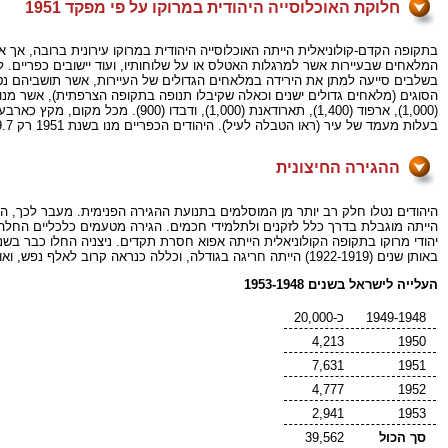
חלוקת האוכלוסייה היהודית במרוקו על פי מפקד 1951
בתקופה הקדם-קולוניאלית הייתה האוכלוסייה היהודית במרוקו עירונית ברובה, א
המלאחים שבעיירות אשר למרגלות האטלס או על שלוחותיו, ועוד יישובים כפריים.
בשלבים סייעה למתן את הירידה במלאחים הגדולים של העיירות, אשר תושביהם נטו
(1,000), ארפוד (1,400), תארודאנ
בעלות מעמד של עיר (ראו הטבלה לעיל). היהודים הכפריים מנו בשנת 1951 רק 9.7 אחוזים מכלל היהודים, ובכרך החדש, קזבלנקה, חיו אותה שנה 37.3 אחוז מכלל יהודי הארץ.
ההגירה החיצונית
היהודים נטלו חלק רב יותר מן המוסלמים בתנועת ההגירה הפנימית. מעבר לכך, הם 
הייתה מוגבלת בדרך כלל לזקנים ולתלמידי חכמים. הגירה מטעמים כלכליים החלה
יהודי מרוקו בתקופה הקולוניאלית הייתה אפוא חסרת תקדים. ניצניה החלו כבר בשנ
באותן שנים (1922-1919) הייתה חריגה בגודלה, וכללה כנראה קרוב לאלף נפש, ואולם היא נכשלה, ועד אחרי מלחמת העולם השנייה לא התחדשה.
העלייה לישראל בשנים 1953-1948
1949-1948
כ-20,000
4,213
1950
7,631
1951
4,777
1952
2,941
1953
סך הכול
39,562