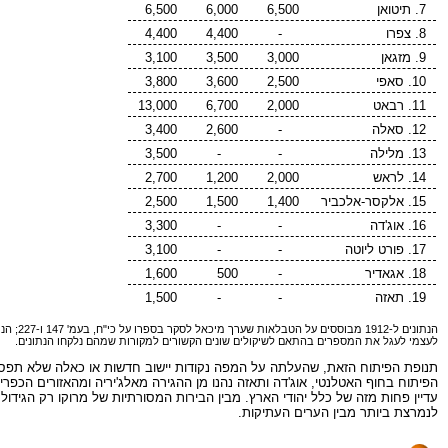
7. תיטואן
6,500
6,000
6,500
8. צפרו
-
4,400
4,400
9. מזגאן
3,000
3,500
3,100
10. סאפי
2,500
3,600
3,800
11. רבאט
2,000
6,700
13,000
12. סאלה
-
2,600
3,400
13. מלילה
-
-
3,500
14. לראש
2,000
1,200
2,700
15. אלקסר-אלכביר
1,400
1,500
2,500
16. אוג'דה
-
-
3,300
17. פורט ליוטה
-
-
3,100
18. אגאדיר
-
500
1,600
19. תאזה
-
-
1,500
הנתונים ל-1912 מבוססים על הטבלאות שערך מיכאל לסקר בספרו על כי"ח, בעמ' 147 ו-227; הנתונים ל-1951 על פי הטבלה בספרי
לעצמי לעגל את המספרים בהתאם לשיקולים שונים הקשורים למקורות שמהם נלקחו הנתונים.
הפיתוח בחוף האטלנטי, אוג'דה ותאזה נהנו מן ההגירה מאלג'יריה ומהאזורים הכפר
עדיין פחות מזה של כלל יהודי הארץ. מבין הבירות המסורתיות של מרוקו רק הגידו
לנמרצת ביותר מבין הערים העתיקות.