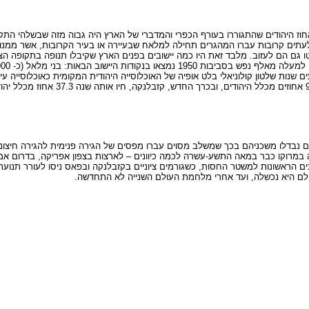
ך אחוז היהודים שהתגוררו בעורף הכפרי והמדברי של הארץ היה גבוה מזה שבשלהי
 לעתים קרובות עברו המהגרים תחילה למלאח שבעיירה או בעיר הקרובות, אשר ממנו
 גם הם לעזוב. מלבד זאת היו כמה יישובים בפנים הארץ שקיבלו תנופה בתקופה ה
ת (1,000), ודבדו (900). מכל מקום, מקץ כארבעים שנות שלטון קולוניאלי בלט אופיה של האוכלוסייה היהודי
נבדלו משכניהם בכך שמשלב מסוים עברו מפסים של הגירה פנימית להגירה חיצונית. 
 במרוקו כבר במאה התשע-עשרה לכמה כיוונים – לארצות בצפון אפריקה, בדרום אמר
ים הראשונות למשטר החסות, כשגורמים ציוניים בקזבלנקה ובפאס ניסו לעורר תנועת