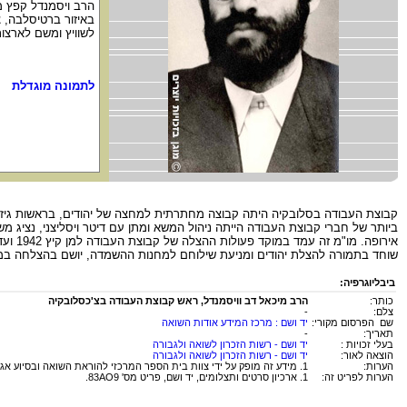
הרב ויסמנדל קפץ 
באיזור ברטיסלבה, 
לשוויץ ומשם לארצו
לתמונה מוגדלת
קבוצת העבודה בסלובקיה היתה קבוצה מחתרתית למחצה של יהודים, בראשות גיזי פל
שוחד בתמורה להצלת יהודים ומניעת שילוחם למחנות ההשמדה, יושם בהצלחה במש
ביבליוגרפיה:
כותר:
הרב מיכאל דב וויסמנדל, ראש קבוצת העבודה בצ'כסלובקיה
צלם:
-
שם הפרסום מקורי:
יד ושם : מרכז המידע אודות השואה
תאריך:
-
בעלי זכויות :
יד ושם - רשות הזכרון לשואה ולגבורה
הוצאה לאור:
יד ושם - רשות הזכרון לשואה ולגבורה
הערות:
1. מידע זה מופק על ידי צוות בית הספר המרכזי להוראת השואה ובסיוע אגפי יד ושם השונים.
הערות לפריט זה:
1. ארכיון סרטים ותצלומים, יד ושם, פריט מס' 83AO9.