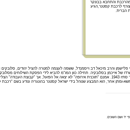
מהרכבת והתחבא בבונקר
צורף לרכבת קסטנר,הגיע
ת הברית.
יישמן והרב מיכאל דב וייסמנדל, ששמה לעצמה למטרה להציל יהודים, סלובקים ואחר
אירופה. מו"מ זה עמד במוקד פעולות ההצלה של קבוצת העבודה למן קיץ 1942 ועד סתיו 1943. אמנם "תוכנית אירופה" 
א-ומתן אחר, הוא המבצע שנוהל בידי ישראל קסטנר בהונגריה ונודע בשם "רכבת ק