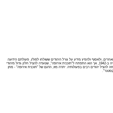
ים, ולאסוף ולהפיץ מידע על גורל היהודים ששולחו לפולין. פעולתם הידועה
ביותר של חברי קבוצת העבודה הייתה ניהול המשא ומתן עם דיטר ויסליצני, נציג משרדו של אייכמן בסלובקיה. תחילה כוון המו"מ להביא לידי הפסקת השילוחים מסלובקיה ב-1942, אך הוא התפתח ל"תוכנית אירופה", שנועדה להציל חלק גדול מיהודי
לא יצאה אל הפועל, אך "קבוצת העבודה" הצליחה להציל יהודים רבים בפעולותיה. יתרה מזו, הדגם של "תוכנית אירופה" - מתן
סטנר".