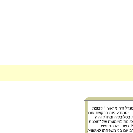
מנדל היה מראשי " קבוצת
 וייסמנדל פנה בבקשת עזרה
בסלובקיה ובחו"ל והיה
יונות למימושה של "תוכנית
אירופה". בסתיו 1944 כשחודשו הגירושים
 עם בני משפחתו לאושוויץ.