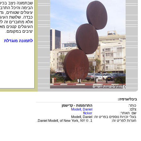
שבתמונה ניצב בכיכר
הבימה והיכל התרב
עיגולים שטוחים, גד
כבדה. שלושת העיגול
אלא מחוברים זה לזה
העיגולים קטנים מאו
יציבים במקומם.
לתמונה מוגדלת
ביבליוגרפיה:
כותר:
התרוממות - קדישמן
צלם:
Modell, Daniel
שם האתר:
flicker
בעלי זכויות נוספים בפריט זה:
Modell, Daniel
הערות לפריט זה:
1. © Daniel Modell, of New York, NY.