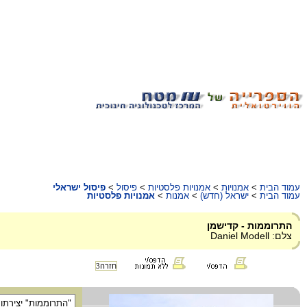
עמוד הבית
>
אמנויות
>
אמנויות פלסטיות
>
פיסול
>
פיסול ישראלי
עמוד הבית
>
ישראל (חדש)
>
אמנות
>
אמנויות פלסטיות
התרוממות - קדישמן
צלם: Daniel Modell
חזרה
3
"התרוממות" יצירתו