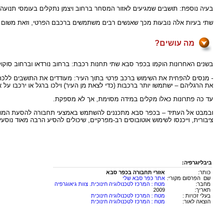
בעיה נוספת: תושבים שמגיעים לאזור המסחר ברחוב ויצמן נתקלים בעומסי תנועה
שתי בעיות אלה נובעות מכך שאנשים רבים משתמשים ברכבם הפרטי, וזאת משום שה
מה עושים?
בשנים האחרונות הוקמו בכפר סבא שתי תחנות רכבת: ברחוב נורדאו וברחוב סוק
- מנסים להפחית את השימוש ברכב פרטי בתוך העיר: מעודדים את התושבים ללכת ב
את הרגליהם – ישתמשו יותר ברכבות (כדי לצאת מן העיר) וילכו ברגל או ירכבו על או
עד כה פתרונות כאלו מקלים במידה מסוימת, אך לא מספקת.
ובמבט אל העתיד – בכפר סבא מתכננים להשתמש באמצעי תחבורה להסעת המונים: כ
ציבורית, וייכנסו לשימוש אוטובוסים רב-מפרקיים, שיכולים להסיע הרבה מאוד נוס
ביבליוגרפיה:
כותר:
אזורי תחבורה בכפר סבא
שם הפרסום מקורי:
אתר כפר סבא שלי
מחבר:
מטח : המרכז לטכנולוגיה חינוכית. צוות גיאוגרפיה
תאריך:
2009
בעלי זכויות :
מטח : המרכז לטכנולוגיה חינוכית
הוצאה לאור:
מטח : המרכז לטכנולוגיה חינוכית