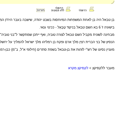
חזרה
3
בן טבאל היה בן לאחת המשפחות המיוחסות בשבט יהודה, שישבה בעבר הירדן המזרח
בישעיה ז' 6 בא השם טבאל בניקוד טָבְאַל - ככינוי גנאי.
מבחינה לשונית מקביל השם טבאל לצורה טוביה, ואף ייתכן שמתקשר ל"בני טוביה" מ
הנסיון של בני הברית רצין מלך ארם ופקח בן רמליהו מלך ישראל להמליך על ירו
מעניין נסיונו של רש"י לזהות את בן-טבאל בשפת סתרים (חילופי א"ל, ב"מ) כבן-ר
מעבר ללקסיקון >
לקסיקון מקרא