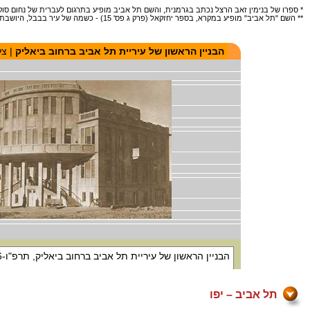
* ספרו של בנימין זאב הרצל נכתב בגרמנית, והשם תל אביב מופיע בתרגום לעברית של נחום סוקו
** השם "תל אביב" מופיע במקרא, בספר יחזקאל (פרק ג פס' 15) - כשמה של עיר בבבל, היושבת על שפת נהר. תל אביב שלנו היא עיר בארץ ישראל, היושבת על שפת הים.
תל אביב – יפו