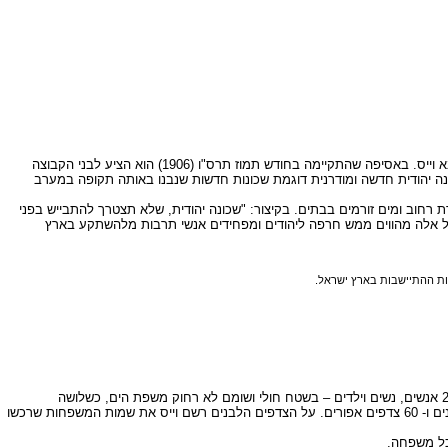
הקמת השכונה החדשה הייתה, כאמור, יוזמה של קבוצה מיהודי יפו שמאסו בתנאי החיים הקשים של היהודים. בראש הקבוצה עמד עולה חדש ציוני, שען במקצועו – עקיבא וייס. באסיפה שהתקיימה בחודש תמוז תרס"ו (1906) הוא הציע לבני הקבוצה
נה יהודית חדשה ומודרנית דוגמת שכונות חדשות שנבנו באותה תקופה במערב
רחוב ומים זורמים בבתים. בקיצור: "שכונה יהודית, שלא תצטרך להתבייש בפני
ה… כל אלה מהווים ממש חרפה ליהודים ומפחידים אנשי תרבות מלהשתקע בארץ
יות ההתיישבות בארץ ישראל.
העיר תל אביב נוסדה בהגרלה, הידועה בשם "הגרלת הצדפים". בחול המועד פסח שנת תרס"ט (כ' בניסן) התאספו 60 משפחות המייסדים של השכונה החדשה – כ- 200 אנשים, נשים וילדים – בשטח חולי ושומם לא רחוק משפת הים, כשלושה
קילומטרים מצפון ליפו. עקיבא וייס, שהתמנה בינתיים ליושב ראש ועד השכונה החדשה, היה אחראי לטקס ההגרלה של 60 המגרשים הראשונים. הוא אסף 60 צדפים לבנים ו- 60 צדפים אפורים. על הצדפים הלבנים רשם וייס את שמות המשפחות שרכשו
לכל משפחה.