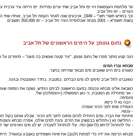
עד מלחמת העצמאות היו יפו ותל אביב שתי ערים נפרדות: יפו הייתה עיר ערבית ע
הערים – יפו ותל אביב.
וכך בחודש תשרי תש"י – 1949, ארבעים שנה לאחר הקמת תל אביב, אוחדו שתי הערים, והעיר תל אביב קיבלה את השם "תל אביב – יפו".
בשנת תשס"א – 2001 מנתה אוכלוסיית העיר תל אביב – יפו 359,000 תושבים.
נחום גוטמן: על הימים הראשונים של תל אביב
הנה קטע מתוך ספרו של נחום גוטמן, "עיר קטנה ואנשים בה מעט" – סיפורים על ראשיתה של אח
סבתא וברז המים
כשגרנו ביפו היינו שואבים מים מבאר שהייתה בחצר.
כשעברנו לתל אביב סיפקו לנו מים הברזים: במטבח, בחדר האמבטיה ובגינה.
כשבאה אלינו סבתא ונכנסה בפעם הראשונה לביתנו החדש, נשקה את המזוזה שע
- אני מתחילה מן המטבח, כי כאן הממשלה (=הממלכה) שלי,
והוסיפה:
- הבה נא לי כיסא.
העמידה אותו לפני הכיור ואמרה:
- עכשיו.
פתחתי את הברז, ומים התחילו לזרום מתוכו לתוך לוע הכיור, שבלע אותם בקול ח
- החלישה נא (=תחליש בבקשה) את הזרם, והנח למים שילכו, אמרה סבתא והצטחק
- עלי להתרגל לרחש (לרעש) הזה. עלי להתרגל לעובדה: יש לנו מים הזורמים ישר 
סבתא הרימה את ידה כדי למחות (לנגב) את זוויות השפתיים באצבע ובאגודל. היי