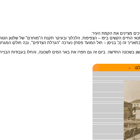
כים מציינים את הקמת העיר:
ה של העיר תל אביב. בתאריך זה (כ' בניסן – חול המועד פסח) נערכה "הגרלת הצדפים", ובה 