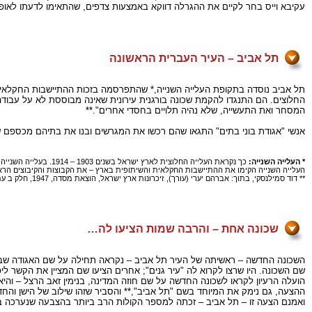
עקיבא וייס בחר לקיים את ההגרלה דווקא באמצעות צדפים, שהתאימו לדעתו לאופ
תל אביב – העיר העברית הראשונה
תל אביב נוסדה בתקופת העלייה השנייה,* שהתפרסמה בזכות ההתיישבות החקלאית שה
החלוצים. הם התנגדו להקמת שכונה בורגנית עירונית שאינה מבוססת לא על עבודה
המסחר ואת התעשייה, שלא נהיה תלויים בחסדי אחרים".**
אנשי "אגודת בוני בתים" התגאו שהם רכשו את המגרשים ובנו את בתיהם מכספם 
* העלייה השנייה:
העלייה השנייה הקימו את ההתיישבות החקלאית והשיתופית בארץ – את הקבוצות והקיבוצים הראשוני
** דוד סמילנסקי, בתוך: אברהם יערי (עורך), זיכרונות ארץ ישראל, הוצאת מסדה, 1947, חלק ב עמ' 902.
שכונה אחת – והרבה שמות הציעו לה…
השכונה החדשה – ראשיתה של העיר תל אביב – נקראה תחילה על שם האגודה שבנתה
שם השכונה. היו שרצו לקרוא לה "עיר גנים"; אחרים הציעו שם המציין את הקשר ליפו –
הועלה הרעיון לקראו לשכונה החדשה על שם חוזה המדינה, בנימין זאב הרצל – וה
ההצעה, גם נימק את המיוחד בשם "תל אביב",** והסביר שזהו שילוב של הישן והחד
ואמנם הצעה זו – תל אביב – זכתה למספר הקולות הרב ביותר בהצבעה שנערכה בק