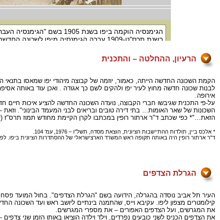
הרעיון, ההחלטה – והתכנית
לבנות שכונה חדשה מחוץ לעיר יפו ולהקים לשם כך אגודה . ואכן עוד באותה אסי
אירופה.
על-פי התכנית שגיבשו חברי הקבוצה, נועדה השכונה החדשה להציע איכות חיים חדש
השכונות של שאר האומות… בתי דירה טובים ובריאים לבני המעמד הבינוני". וזאת –
הזאת…"* כפי שכתב ד"ר ארתור רופין במכתבו לקרן הקיימת מחודש תמוז תרס"ז (יולי 907
* אלכס ביין, תולדות ההתיישבות הציונית, הוצאת מסדה, תשל"ו – 1976, עמ' 104.
ד"ר ארתור רופין היה באותה תקופה ראש המשרד הארצישראלי של ההסתדרות הציונית ביפו. לפני
הגרלת הצדפים
את המגרשים, ועל הצדפים האפורים – את מספרי המגרשים.
את הצדפים הכניס לשני כובעים נפרדים, וילד וילדה הוציאו באותו הזמן שני צדפי