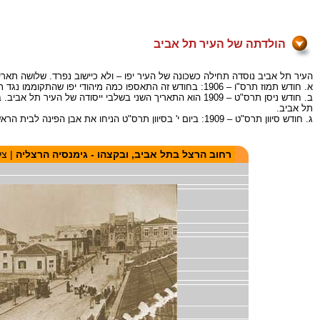
הולדתה של העיר תל אביב
העיר תל אביב נוסדה תחילה כשכונה של העיר יפו – ולא כיישוב נפרד. שלושה תארי
א. חודש תמוז תרס"ו – 1906: בחודש זה התאספו כמה מיהודי יפו שהתקוממו נגד תנאי החיים הקשים ביפו – הצפיפות, הלכלוך ובעיקר תקנת ה"מוחרם" של שלטון הטורקי, שחייבה את יהודי יפו לעבור דירה מדי שנה.
ב. חודש ניסן תרס"ט – 1909 הוא התאריך השני בשלבי ייסוד
תל אביב.
ג. חודש סיוון תרס"ט – 1909: ביום י' בסיוון תרס"ט הניחו את אבן הפינה לבית הראשון בשכונה החדשה. ביום זה גם חפרו את באר המים לשכונה, והחלו בעבודות הבנייה של השכונה.