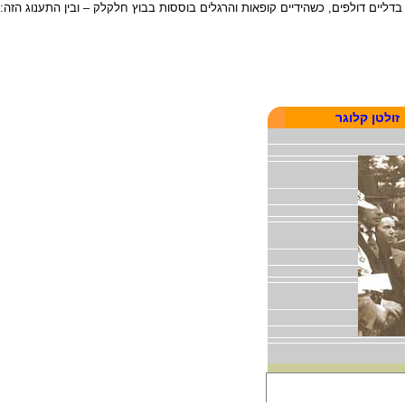
יים דולפים, כשהידיים קופאות והרגלים בוססות בבוץ חלקלק – ובין התענוג הזה