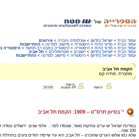
עמוד הבית
>
ישראל (חדש)
>
אוכלוסייה וחברה
>
אירועים
עמוד הבית
>
מדעי הרוח
>
היסטוריה
>
מיישוב למדינה
>
ההתיישבות
עמוד הבית
>
מדעי הרוח
>
היסטוריה
>
היסטוריה במבט רב-תחומי
>
היסטוריה ב
עמוד הבית
>
ישראל (חדש)
>
יישובים
>
מטרופולינים
>
תל אביב
עמוד הבית
>
ישראל (חדש)
>
היסטוריה
>
מיישוב למדינה
>
ההתיישבות
הקמת תל אביב
מחברת: מתיה קם
חזרה
3
י' בסיוון תרס"ט – 1909: הקמת תל אביב
100 שנה…
שלא כמו שלוש הערים שהזכרנו – תל אביב היא עיר שייסדו יהודים ציונים בתחילת המאה ה- 20, במטרה להקים שכונה עברית, עירונית מודרנית 