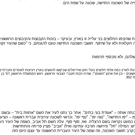
ייה של השכונה החדשה, שכונה על שפת הים.
קימו החלוצים בני עלייה זו בארץ, ובעיקר – בזכות הקבוצות והקיבוצים הראשונים
 חקלאית ולא על שיתוף. תושבי השכונה החדשה טענו להגנתם, כי "כשם שהעיר זקוקה
שלהם, ולא מכספי תרומות.
ם – וכן את ארגון "השומר", שהיה הכוח העברי הצבאי הראשון. ראש הממשלה הראשון, דוד בן גוריון
 אותה – "אגודת בוני בתים". אחר כך נתנו לעיר את השם "אחוזת בית" – ובשם זה
 "יפו החדשה", "נווה יפו", "נוף יפו". וכראוי לשכונה עירונית עברית ראשונה – הצי
יא כמעט נקראה בשם הרצליה. ואז, סוף סוף, עלה השם תל אביב, כשמה של העיר העב
ש: המילה "תל" פירושה חורבה עתיקה ואילו "אביב" מציין פריחה והתחדשות.
רב תושבי השכונה, וזה שמה של העיר העברית הראשונה עד עצם היום הזה.