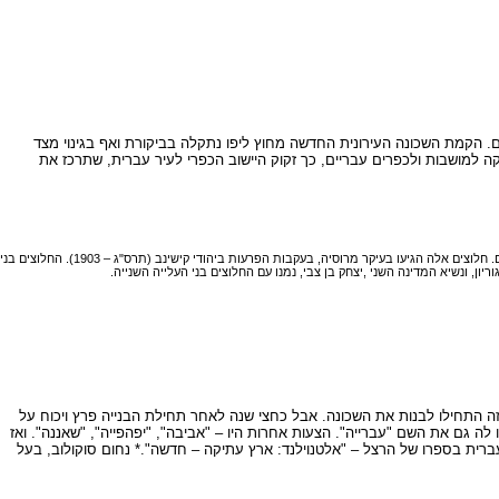
. הקמת השכונה העירונית החדשה מחוץ ליפו נתקלה בביקורת ואף בגינוי מצד
 למושבות ולכפרים עבריים, כך זקוק היישוב הכפרי לעיר עברית, שתרכז את
כך נקראת העלייה החלוצית לארץ ישראל בשנים 1903 – 1914. בעלייה השנייה עלו לארץ כמה אלפי חלוצים בעלי חזון ואידיאלים שביקשו להגשים בארץ רעיונות לאומיים וחברתיים. חלוצים אלה הגיעו בעיקר מרוסיה, בעקבות הפרעות ביהודי קישינב (תרס"ג – 1903). החלוצים בני
, ונשיא המדינה השני ,יצחק בן צבי, נמנו עם החלוצים בני העלייה השנייה.
 התחילו לבנות את השכונה. אבל כחצי שנה לאחר תחילת הבנייה פרץ ויכוח על
עו לה גם את השם "עברייה". הצעות אחרות היו – "אביבה", "יפהפייה", "שאננה". ואז
רית בספרו של הרצל – "אלטנוילנד: ארץ עתיקה – חדשה".* נחום סוקולוב, בעל