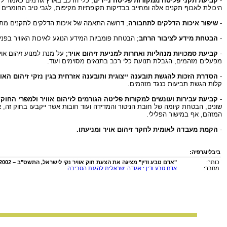
-
קביעת תקני פליטה ממקורות פליטה ניידים
; כלי הרכב בארץ גורמים כאמור לז
היכולת לאכוף תקנים אלה ומחייב בבדיקות תקופתיות מקיפות, לגבי טיב החומרים 
-
שיפור איכות הדלקים לתחבורה
; דרושה התאמה של איכות הדלקים לתקנים מתק
-
הבטחת מידע לציבור הרחב
; הבטחת פומביות המידע הנוגע לאיכות האוויר בפנ
-
קביעת סמכויות מנהליות ואחרות למניעת זיהום אויר
; על מנת למנוע זיהום או
מפעלים מזהמים, הגבלת תנועת כלי רכב בתנאים מסוימים ועוד.
-
הסדרת הזכות להגשת תובענה ייצוגית ותובענה אזרחית בגין נזקי זיהום האוו
קלות הגשת תביעות כנגד מזהמים.
-
קביעת עבירות ועונשים למקורות פליטה הגורמים לזיהום אוויר ולמפרי החוק
;
שונים, הבטחת קיומה של חובת הניטור והמדידה ועוד חובות אשר ייקבעו בחוק ז
המזהם, אף במישור הפלילי.
-
הקמת מעבדה לאומית לחקר זיהום אויר ומניעתו.
ביבליוגרפיה:
כותר:
"אדם טבע ודין" מציגה את הצעת חוק אוויר נקי לישראל, התשס"ב – 2002
מחבר:
אדם טבע ודין : אגודה ישראלית להגנת הסביבה
החומר במאגר זה הינו
לשימוש פרטי ולשימושם של מורים