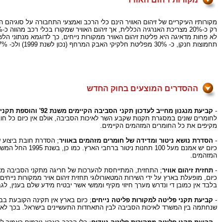
מקורותיו העיקריים של זיהום האוויר הינם כלי הרכב ואמצעי התחבורה על סוגיהם השו
רק כ-20% מצריכת האנרגיה הכללית, אך זיהום האוויר שמקורו בכלי רכב מהווה כ-60% מכלל מאסת החומרים מזהמי האוויר הנפלטים בשנה לאטמוספירה.
תחמוצות חנקן, כ- 30% מפליטת חלקיקי האבק המרחף (נכון לשנת 1999) ולכ- 57% מהפליטה האנטרופוגנית השנתית של פחמן דו חמצני לאטמוספירה.
ההסדרים המוצעים בחוק החדש
-
קביעת מנגנון מחייב לעדכון תקני הסביבה הקיימים משנת 92' והוספת תקני סביבה למזהמים מסוכנים נוספים
לחומרים שונים במסגרת תקנות שקבע השר לאיכות הסביבה, אולם אין כיום כל חו
מקיפים את כל החומרים המזהמים הקיימים.
-
הסדרת נושא ניטור ומדידה של חומרים מזהמים באוויר
; הסדרת חובת ביצוע ש
כיום יש אמנם מ
המזהמים.
-
תחזית זיהום אוויר
; התחזית, המתייחסת להערכות של חריגה מתקני הסביבה מאפשר
כיום, מופעלת בארץ על ידי השירות המטאורולוגי תחזית זיהום אויר ממקורות נייח
בלבד אין כמובן די ונדרש מערך חיזוי מקיף וממשי אשר יבטיח מידע שלם בענין, לגבי
-
קביעת תקני פליטה למקורות פליטה נייחים
; כיום בארץ אין תקינה הקובעת בב
שנחתמה בין המשרד לאיכות הסביבה לבין התאחדות התעשיינים בישראל. בכך לא די ו