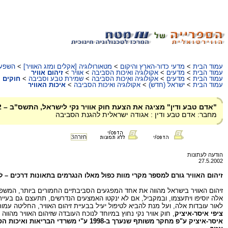
עמוד הבית
>
מדעי כדור-הארץ והיקום
>
מטאורולוגיה [אקלים ומזג האוויר]
>
השפעו
עמוד הבית
>
מדעים
>
אקולוגיה ואיכות הסביבה
>
אוויר
>
זיהום אוויר
עמוד הבית
>
מדעים
>
אקולוגיה ואיכות הסביבה
>
שמירת טבע וסביבה
>
חוקים 
עמוד הבית
>
ישראל (חדש)
>
אקולוגיה ואיכות הסביבה
>
איכות האוויר
"אדם טבע ודין" מציגה את הצעת חוק אוויר נקי לישראל, התשס"ב – 2002
מחבר: אדם טבע ודין : אגודה ישראלית להגנת הסביבה
חזרה
3
הודעה לעתונות
27.5.2002
זיהום האוויר גורם למספר מקרי מוות כפול מאלו הנגרמים בתאונות דרכים – למעלה מ-1,000 מקרי מוות בשנה ב
זיהום האוויר בישראל מהווה את אחד המפגעים הסביבתיים החמורים ביותר, המשפיעי
אלה יוסיפו ויתעצמו, ובמקביל, אם לא ינקטו האמצעים הנדרשים, תתעצם גם בעיית ז
לאור עובדות אלה, ועל מנת להביא לטיפול יעיל בבעיית זיהום האוויר, החליטה עמ
ציפי איסר-איציק
, חוק אוויר נקי נחוץ במיוחד לנוכח העובדה שזיהום האוויר מהוו