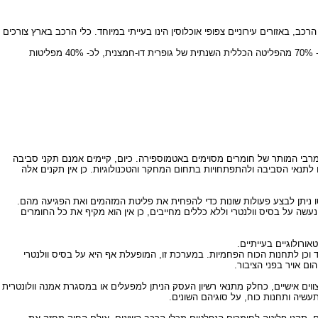
כב, באזורים עירוניים צפופי אוכלוסין הינו בעייתי במיוחד. כלי הרכב בארץ צורכים
לא פחות מדאיגה היא פליטת זיהום האוויר ממקורות נייחים, כך לדוגמא מנתוני הלשכה המרכזית לסטטיסטיקה עולה כי בשנת 2000 תחנות הכוח בארץ היו אחראיות לכ- 70% מהפליטה הכללית השנתית של גופרית דו-חמצנית, לכ- 40% מפליטות
מרבי המותר של חומרים מסוימים באטמוספירה. כיום, קיימים אמנם תקני סביבה
תנאי הסביבה ולהתפתחויות בתחום המחקר והטכנולוגיות. כן אין תקנים אלה
ו ניתן לבצע פעולות שונות כדי להפחית את פליטת המזהמים ואת הפגיעה מהם.
שראל (מנ"א). עם זאת הניטור נעשה על בסיס וולנטרי וללא כללים מחייבים, כן אין הוא מקיף את כל החומרים
רולוגיים בעייתיים.
ד וכן לתחנות הכוח הפחמיות. במערכת זו, המופעלת אף היא על בסיס וולנטרי
ום אויר בפני הציבור.
וים אישיים, כחלק מתנאי רשיון העסק הניתן למפעלים או במסגרת אמנה וולונטרית
עשיה ותחנות כוח, על סוגיהם השונים.