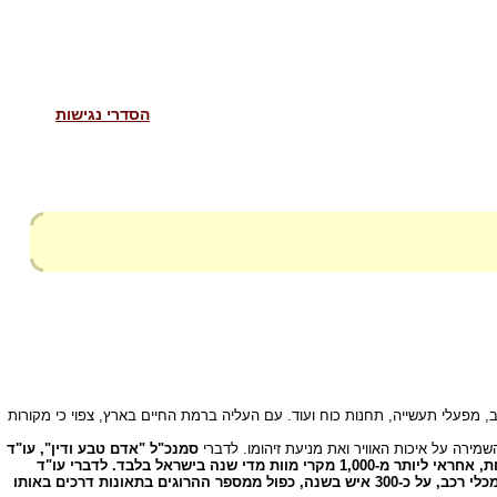
הסדרי נגישות
ב, מפעלי תעשייה, תחנות כוח ועוד. עם העליה ברמת החיים בארץ, צפוי כי מקורות
ירה על איכות האוויר ואת מניעת זיהומו. לדברי
סמנכ"ל "אדם טבע ודין", עו"ד
ע"פ מחקרים שונים מהשנים האחרונות, אחראי ליותר מ-1,000 מקרי מוות מדי שנה בישראל בלבד. לדברי עו"ד
איסר-איציק ע"פ מחקר משותף שנערך ב-1998 ע"י משרדי הבריאות ואיכות הסביבה, בתל-אביב וסביבתה בלבד, עומד שיעור התמותה כתוצאה מזיהום אוויר מכלי רכב, על כ-300 איש בשנה, כפול ממספר ההרוגים בתאונות דרכים באותו