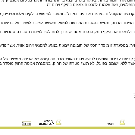
יהום אוויר חמור ביותר, בעיקר בערים ובנתיבי התחבורה הראשיים. כיום אמנם קיי
הנפלטים, זאת עלמנת להבטיח צמצום בהיקף זיהום זה.
דמים המקובלים בארצות אירופה ובארה"ב ומעבר לשימוש בדלקים אלטרנטיביים, אש
י הציבור הרחב, תסייע בהגברת המודעות לנושא ותאפשר לציבור לשמור על בריאותו ו
יר ולצמצם את היקף הנזק הנגרם ממנו יש צורך לתת לשר לאיכות הסביבה סמכויות דו
יר
; במסגרת זו מוסדר הכלי של תובענה ייצוגית בנוגע למפגעי זיהום אוויר, אשר 
 קביעת עבירות ועונשים לנושא זיהום האוויר מבטיחה קיומה של אכיפה ממשית של 
ה, אשר ללא יישומם בפועל, לא תושג מטרתו של החוק. במסגרת אכיפת החוק מוסדר 
חזרה
3
 ותלמידים לצרכים לימודיים בלבד.
אין להפיץ, להעתיק, לשדר או לפרסם חומר 