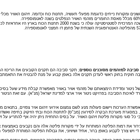
נים ומקורות נייחים כדוגמת מפעלי תעשיה, תחנות כוח וכדומה. זיהום האוויר מכלי הר
; תקני סביבה הם תקנים הקובעים את הריכוז ה
בה חוקית בחוק ראשי לעדכן תקנים אלה באופן קבוע על מנת להבטיח את התאמתם ל
ל ניטור ומדידת הימצאותם של מזהמי אוויר באוויר מאפשרת קבלת מידע שעל בסיס
על 100 תחנות ניטור ברחבי הארץ. כמו כן, בשנת 1995 החל המשרד לאיכות הסביבה בפרויקט ניטור אויר ארצי למדינת י
ת הערכות ויישום פעולות מנע לשם צמצום אירועי זיהום אויר צפויים, בתנאים מטאו
ים, במסגרת מערכת הבקרה לסירוגין (מב"ס) לתחנות הכוח ובתי הזיקוק בחיפה ואשדו
 כל סוגי מקורות פליטת זיהום האוויר. על בסיס התחזית ניתן יהיה אף להתריע על זיה
ירור את רמות הפליטה המותרות על ידי מקורות פליטה אלה והם נקבעים באמצעות צו
יש צורך לקבוע באופן ברור, אחיד ושיוויוני, את גבולות הפליטה המותרת למפעלי ת