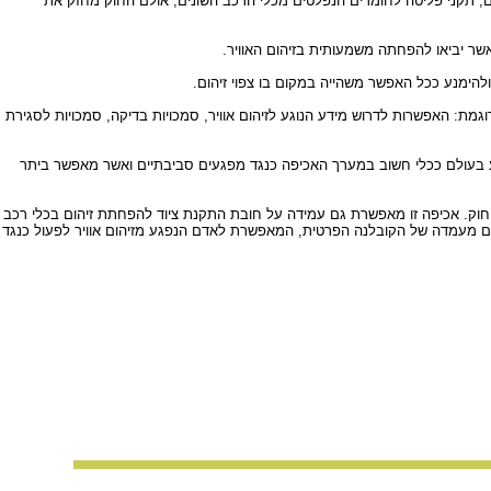
מים, תקני פליטה לחומרים הנפלטים מכלי הרכב השונים, אולם החוק מחזק את
ר יביאו להפחתה משמעותית בזיהום האוויר.
להימנע ככל האפשר משהייה במקום בו צפוי זיהום.
גמת: האפשרות לדרוש מידע הנוגע לזיהום אוויר, סמכויות בדיקה, סמכויות לסגירת
נודע בעולם ככלי חשוב במערך האכיפה כנגד מפגעים סביבתיים ואשר מאפשר ביתר
החוק. אכיפה זו מאפשרת גם עמידה על חובת התקנת ציוד להפחתת זיהום בכלי רכב
גם מעמדה של הקובלנה הפרטית, המאפשרת לאדם הנפגע מזיהום אוויר לפעול כנגד
כלשהו מתוך המאגר, ללא הסכמה מראש ובכתב של בעלי