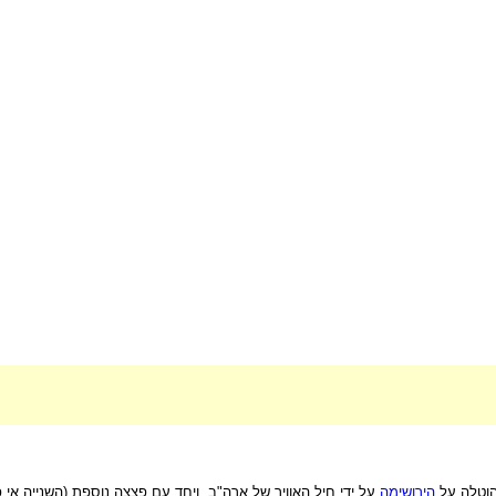
הירושימה
על ידי חיל האוויר של ארה"ב, ויחד עם פצצה נוספת (השנייה אי