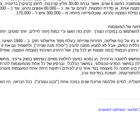
ת הברית נגד גרמניה, איטליה ויפן.
תעה של המעצמות:
להשתמש בו במקרה הצורך. יתרון כזה הושג ע"י כמות (יותר חיילים, יותר סוסים, יותר חצ
כללית כמעט, אבל לא למנוע ממנה להגיב ("יכולת מכה שנייה"), ולהשמיד גם את ז
רון הכמותי (כמה פצצות יש לכל צד), ושל היתרון האיכותי (עוצמת הפצצה, ואפילו ט
, מחשש לתגובה גרעינית. הן נמנעו כמעט לחלוטין מאיום בשימוש בנשק גרעיני, מחשש
נים בין ארה"ב לבין ברה"מ, התנהלה במישור המדעי-טכנולוגי, במישור הכלכלי, ובניסיון של כל אח
הן תמכה כל מעצמה בצד אחר (רק לעיתים רחוקות היתה אחת המעצמות מעורבת ישי
להתפרקותה, תומכת במדינות ערב.
שהצליח, לסיים מלחמה ארוכת שנים במכה אחת ("זבנג וגמרנו"). ככל הנראה, היו 
 הפדגוגי. המחלקה למחוננים