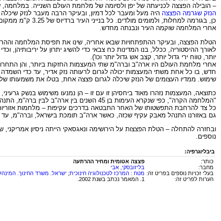
– הובילה הפצצה לכניעתה של יפן ולסיומה של מלחמת העולם השנייה. במלחמה, שנמשכה כמעט 6 שנים, ואשר גבתה 30-40 מליון קורבנות, לחמו (בעיקר) בריטניה, צרפת, ברית המועצות וארצו
הנזק שגרמה הפצצה
כן, בגורמה למחלות, ולמומים מולדים. כל בנייני העיר ברדיוס של 3.25 ק"מ ממקום נפילת הפצצה נהרסו, ואוכלוסייתה פחתה מ – 300,000 איש ל – 170,000.
אחרי המלחמה שוקמה העיר ונבנתה מחדש.
הטלת הפצצה, ובעיקר ההתפתחויות שבאו אחריה, שינו את תפיסת המלחמה וההר
לאורך ההיסטוריה, ככלל, בנו המדינות כח צבאי כדי להשיג יתרון על יריבותיהן, וכדי 
יותר, טווח ירי גדול יותר, קצב אש גדול יותר וכו').
חדש, בו כל אחת משתי המעצמות יכולה לגרום לרעותה נזק אדיר, עד כדי השמדה 
שימוש. ממדיו העצומים של הנזק שיכלה לגרום פצצה אחת, בטלו את משמעותו של הית
כתוצאה, המעצמות נזהרו מאוד ביחסיהן זו עם זו – הן נמנעו משימוש בנשק גרעיני
"המלחמה הקרה", כפי שנקרא העימות בן 45 הש
כל צד להרחבת התפשטותו של האחר התבטאה בדרכים עקיפות – מלחמות אזוריות ב
גם באזורנו התנהל מאבק עקיף שכזה, כאשר ארה"ב תומכת בישראל, וברה"מ, עד 
ובחזרה להתחלה – הטלת הפצצות על הירושימה ונאגסאקי הייתה ניסיון אמריקני, 
נוספים.
ביבליוגרפיה:
כותר:
פצצה אטומית ומחיר ההרתעה
מחבר:
בליזובסקי, אבי
בעלי זכויות נוספים בפריט זה:
מטח : המרכז לטכנולוגיה חינוכית
;
ישראל. משרד החינוך. המינהל
הערות לפריט זה:
1. המאמר נכתב בשנת 2002.