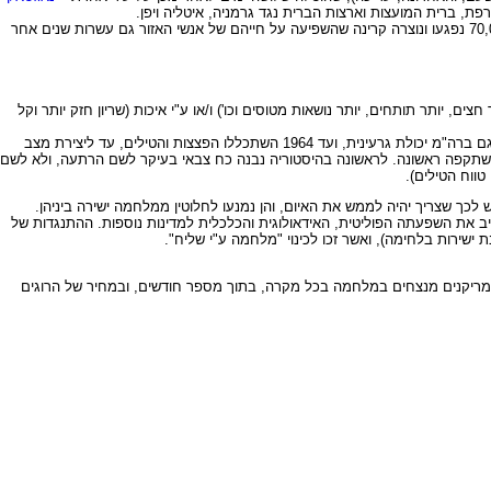
היה מעל ומעבר לכל דמיון, ובעיקר הרבה מעבר לנזק שיכלה פצצה אחת, או סדרת הפצצות, לגרום עד אז: כ – 80,000 אנשים נהרגו, עוד כ – 70,000 נפגעו ונוצרה קרינה שהשפיעה על חייהם של אנשי האזור גם עשרות שנים אחר
ים, יותר תותחים, יותר נושאות מטוסים וכו') ו/או ע"י איכות (שריון חזק יותר וקל
אחרי מלחמת העולם היו ארה"ב וברה"מ שתי המעצמות החזקות ביותר, והן התחרו זו בזו על כוח ושליטה, תחרות שהייתה בעלת ממד אידאולוגי חזק. ב – 1949 השיגה גם ברה"מ יכולת גרעינית, ועד 1964 השתכללו הפצצות והטילים, עד ליצירת מצב
ו שתקפה ראשונה. לראשונה בהיסטוריה נבנה כח צבאי בעיקר לשם הרתעה, ולא לשם
ווח הטילים).
 לכך שצריך יהיה לממש את האיום, והן נמנעו לחלוטין ממלחמה ישירה ביניהן.
ת מהמעצמות להרחיב את השפעתה הפוליטית, האידאולוגית והכלכלית למדינות נוספות. ההתנגדות של
רות בלחימה), ואשר זכו לכינוי "מלחמה ע"י שליח".
האמריקנים מנצחים במלחמה בכל מקרה, בתוך מספר חודשים, ובמחיר של הרוגים