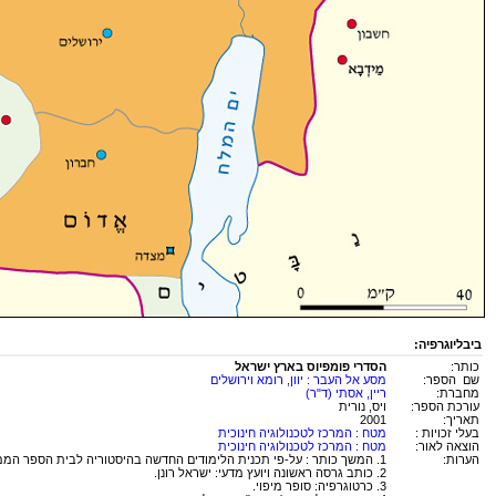
ביבליוגרפיה:
כותר:
הסדרי פומפיוס בארץ ישראל
שם הספר:
מסע אל העבר : יוון, רומא וירושלים
מחברת:
ריין, אסתי (ד"ר)
עורכת הספר:
ויס, נורית
תאריך:
2001
בעלי זכויות :
מטח : המרכז לטכנולוגיה חינוכית
הוצאה לאור:
מטח : המרכז לטכנולוגיה חינוכית
הערות:
1. המשך כותר : על-פי תכנית הלימודים החדשה בהיסטוריה לבית הספר הממלכתי.
2. כותב גרסה ראשונה ויועץ מדעי: ישראל רונן.
3. כרטוגרפיה: סופר מיפוי.