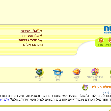
על הספריה
הסדרי נגישות
כתבו אלינו
ערך לקסיקוני
שמע
וידיאו
אתרים
]
0
[
]
0
[
]
0
[
]
0
[
דולה בעולם
 (עיר)
בגודלה בהולנד, ולמעלה ממיליון איש מתגוררים בעיר ובסביבתה. נמל רוטרדם הוא 
 הפך נמל רוטרדם מנמל דייגים קטן בימי הביניים לנמל הימי הגדול בעולם?
/למידע 