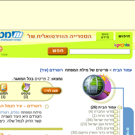
עמוד הבית
>
פריטים של מילת המפתח
רוטרדם (עיר)
נמצאו:
2 פריטים
בכל המאגר.
טקסט
תמונה
]
1
[
]
1
[
רוטרדם – עיר הנמל הג
עמוד הבית (26)
מדעי החברה (4)
מילות המפתח:
נמלים
,
רוטרדם
מדעי הרוח (1)
רוטרדם היא העיר השנייה 
מדינת ישראל (36)
קשר הדוק לנמל שלה. כיצד
יהדות ועם ישראל (23)
מדעים (33)
מדעי כדור-הארץ והיקום (30)