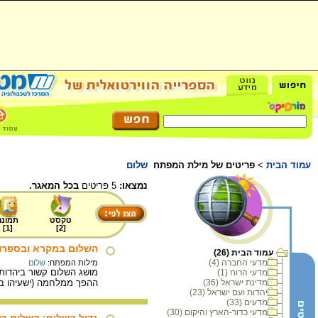
עמוד הבית
>
פריטים של מילת המפתח
שלום
נמצאו:
5 פריטים
בכל המאגר.
טקסט
תמונה
]
1
[
]
2
[
השלום במקרא ובספרו
עמוד הבית (26)
מדעי החברה (4)
מילות המפתח:
שלום
מושג השלום קשור ביהדות ב
מדעי הרוח (1)
מדינת ישראל (36)
ההפך ממלחמה (ישעיהו ב 2-4), והרמוניה בין בעלי חיים ובינם לבין האדם (ישעיהו יא -8
יהדות ועם ישראל (23)
מדעים (33)
מדעי כדור-הארץ והיקום (30)
גדול השלום: השלום כ