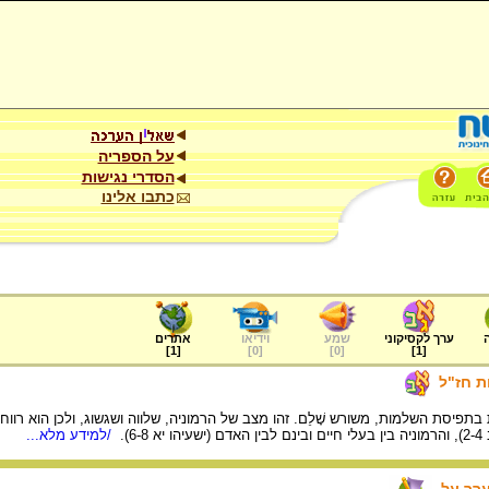
על הספריה
הסדרי נגישות
כתבו אלינו
ערך לקסיקוני
שמע
וידיאו
אתרים
]
1
[
]
0
[
]
0
[
]
1
[
ת חז"ל
תפיסת השלמות, משורש שָׁלֵם. זהו מצב של הרמוניה, שלווה ושגשוג, ולכן הוא רווח 
6).
/למידע מלא...
ערך על