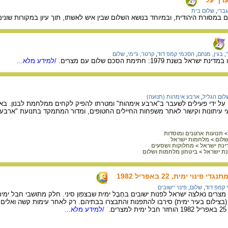
ברי
,
שלום בית
מסורת היהודית, ובמיוחד בנושא השלום שבין איש לאשתו, תוך עיון במקורות שונים
,
בגין, מנחם
,
הסכמי קמפ דוד
,
קרטר, ג'ימי
,
שלום
נת 1979: חתימת הסכם שלום עם מצרים.
/למידע מלא...
ום הגליל
,
ארבע אימהות (תנועה)
על ידי פעילים לשעבר ב"ארבע אימהות" ומטרתו להפיק לקחים ממלחמת לבנון. באת
י עיתונות וקישור לאתר משפחות החיילים החטופים, ומדור המתמקד בתנועת "ארבע אי
>
תנועות ארגונים ומוסדות
שלום
>
מלחמות ישראל
ינת ישראל
>
מחלוקות ושסעים
נת ישראל
>
ביטחון מלחמות ושלום
ינוי ימית, 22 באפריל 1982
 קמפ דוד
,
שלום
,
פינוי יישובים
ים נאלצה ישראל לפנות ישובים בחֶבֶל ימית שבצפון סיני. חלק מתושבי חבל ימית ה
בצילום בעיר ימית) סירבו להתפנות והתבצרו בבתיהם. רק לאחר עימות קשה ואלים 
.
/למידע מלא...