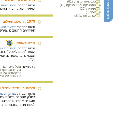
טכנולוגיה ומוצרים (61)
מתמטיקה וסטטיסטיקה (48)
מילות המפתח:
שלום
,
משפט ע
אמנויות (29)
המאמר עוסק בערך השלום ב
אחר (6)
ישראל (חדש) (3)
1979 : הסכם השלום
מילות המפתח:
סאדאת, אנואר
האירועים החשובים שארעו במדינת ישראל בש
מבט לאופק
מילות המפתח:
שלום
,
מבצע של
האתר "מבט לאופק" נבנה 
השבויים ובו מאמרים, קטע
ועוד.
עץ נושאים:
אוכלוסייה וחברה
ביטחון מלחמות ו
ההיסטוריה של מד
היסטוריה של מדי
עימות בין חיילי צה"ל ומתנגדי פ
מילות המפתח:
מצרים
,
הסכמי
כחלק מהסכם השלום עם מצר
תושבים אחרים ותומכיהם (
לפנות את המתבצרים. ב- 25 באפריל 1982 הוחזר חבל ימית למצרים