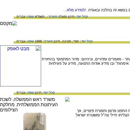
 בנושא זה בהלכה ובאגדה.
/למידע מלא...
קהל יעד:
תיכון ומעלה
תאריך:
, תשס"א
שפה:
עברית
קהל יעד:
יסודי,
חטיבה,
תיכון
תאריך:
1998
שפה:
עברית
ר - מאמרים ומדורים, וביניהם: מדור המתמקד בהחזרת
מהות" ובו מידע אודות התנועה, מידע על פעילויות
קהל יעד:
תיכון
שפה:
עברית
תפנו מרצון ותמורת פיצויים, אך
הצליחו חיילי צה"ל ומשטרת ישראל