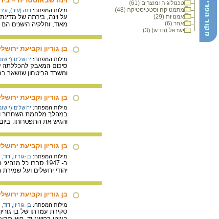
טכנולוגיה ומוצרים (61)
מתמטיקה וסטטיסטיקה (48)
מילות המפתח:
וינה (עיר)
,
עיר
אמנויות (29)
על וינה, בירתה של מדינת
אחר (6)
מאוד, וחלקיה הישנים הם 
ישראל (חדש) (3)
בן גוריון וקביעת ירוש
מילות המפתח:
ירושלים (יישוב 
ומשרד הביטחון שנשאר בת
בן גוריון וקביעת ירושלים כבירת ישראל: 49
מילות המפתח:
ירושלים (יישוב 
והגיש את התפטרותו. ביום 10 בדצמבר 1949 החליטה ממשלת ישראל על ירושלים כמקום מושב הממשלה וישיבות הכ
בן גוריון וקביעת ירו
מילות המפתח:
בן-גוריון, דוד
,
ב- 1947 סברו כל מ
יהודי ירושלים ועל שמירת ה
בן גוריון וקביעת ירוש
מילות המפתח:
בן-גוריון, דוד
,
בעיניו בהישג יד, הוא תב