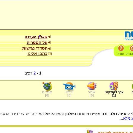
על הספריה
הסדרי נגישות
כתבו אלינו
1
-
2
דפים
ערך לקסיקוני
שמע
וידיאו
אתרים
]
0
[
]
0
[
]
0
[
]
1
[
 מלא...
רת אימפריה לשעבר