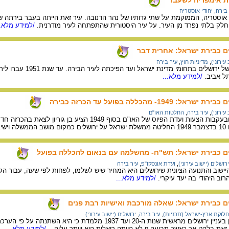
 בירה
,
יהודי אוסטריה
 אוסטריה, הממוקמת על שתי גדותיו של נהר הדנובה. עיר זאת הייתה בעבר בירתה של 
חלק בלתי נפרד מן העיר. על עיר היסטורית שהתפתחה לעיר מודרנית.
/למידע מלא..
לים כבירת ישראל: אחרית דבר
עירוני)
,
מדיניות חוץ
,
עיר בירה
ל אביב.
/למידע מלא...
19- מהכללה בפועל עד הכרזה כבירה
עירוני)
,
עיר בירה
,
החלטות האו"ם
במהלך מלחמת השחרור ובעקבות הצעות ועדת הפיוס של 
נסת.
שלים כבירת ישראל: תש"ח- מהשלמה עם בנאום להכללה בפועל
ירושלים (יישוב עירוני)
,
ועדת אונסקו"פ
,
עיר בירה
נהיגי היישוב והתנועה הציונית שירושלים היא המחיר שיש לשלמו, לפחות לפי שעה, עבור
רוב היהודי בה יעד עיקרי.
/למידע מלא...
לים כבירת ישראל: שאלה מורכבת ואישיות רבת פנים
חלוקת ארץ-ישראל (תכניות)
,
עיר בירה
,
ירושלים (יישוב עירוני)
סקירת עמדתו של בן גוריון בעניין ירושלים מראשית שנות ה-
ע זאת בלהט אך כאשר תביעה זו לא הייתה ריאלית הוא וויתר עליה.
/למידע מלא...