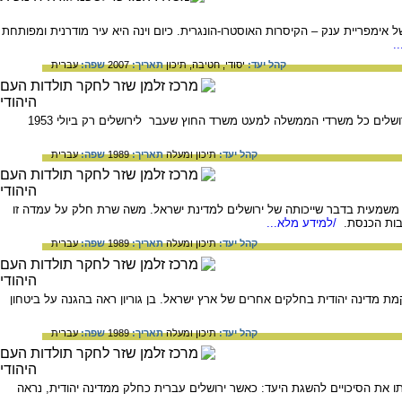
אימפריית ענק – הקיסרות האוסטרו-הונגרית. כיום וינה היא עיר מודרנית ומפותחת
.
קהל יעד:
יסודי,
חטיבה,
תיכון
תאריך:
2007
שפה:
עברית
סיכום המאבק להכללתה של ירושלים בתחומי מדינת ישראל ועד הפיכתה לעיר הבירה. עד שנת 1951 עברו לירושלים כל משרדי הממשלה למעט משרד החוץ שעבר לירושלים רק ביולי 1953
קהל יעד:
תיכון ומעלה
תאריך:
1989
שפה:
עברית
האו"ם בסוף 1949 הציע בן גוריון לצאת בהכרזה חד משמעית בדבר שייכותה של ירושלים למדינת ישראל. משה שרת חלק על עמדה זו
/למידע מלא...
קהל יעד:
תיכון ומעלה
תאריך:
1989
שפה:
עברית
 הקמת מדינה יהודית בחלקים אחרים של ארץ ישראל. בן גוריון ראה בהגנה על ביטחון
קהל יעד:
תיכון ומעלה
תאריך:
1989
שפה:
עברית
20 ועד 1937 מלמדת כי היא השתנתה על פי הערכתו את הסיכויים להשגת היעד: כאשר ירושלים עברית כחלק ממדינה יהודית, נראה