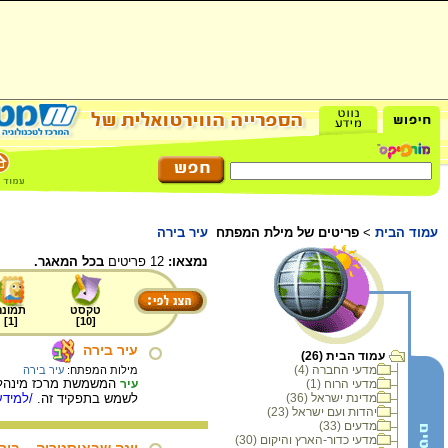
עמוד הבית
>
פריטים של מילת המפתח
עיר בירה
נמצאו:
12 פריטים
בכל המאגר.
טקסט
תמונה
]
1
[
]
10
[
עיר בירה
עמוד הבית (26)
מדעי החברה (4)
מילות המפתח:
עיר בירה
מדעי הרוח (1)
עיר
מדינת ישראל (36)
לשמש בתפקיד זה.
/למידע
יהדות ועם ישראל (23)
מדעים (33)
מדעי כדור-הארץ והיקום (30)
וינה שבאוסטריה – בי