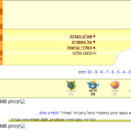
על הספריה
הסדרי נגישות
כתבו אלינו
3
-
4
-
5
-
6
-
7
-
8
-
9
-
10
דפים
ני
שמע
וידיאו
אתרים
]
0
[
]
9
[
]
0
[
נאצי וכיהן בתפקידי ניהול בחברת "עמידר"
/למידע מלא...
קהל יעד:
כולם
תאריך:
אוגוסט אב, 2008 תשס"ח
שפה:
עברית