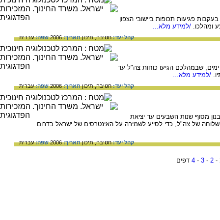
בצע דין וחשבון נערך בסוף חודש יולי, 1993 בעקבות פגיעות תכופות ביישובי הצפון
 ומהלכו.
/למידע מלא...
קהל יעד:
חטיבה,
תיכון
תאריך:
2006
שפה:
עברית
 במרס 1978, ארך שישה ימים, שבמהלכם הגיעו כוחות צה"ל עד
ו.
/למידע מלא...
קהל יעד:
חטיבה,
תיכון
תאריך:
2006
שפה:
עברית
בנון מסוף שנות השבעים עד יציאת
. צד"ל הוקם כמעין שלוחה של צה"ל, כדי לסייע לשמירה על האינטרסים של ישראל בדרום
קהל יעד:
חטיבה,
תיכון
תאריך:
2006
שפה:
עברית
-
2
-
3
-
4
דפים