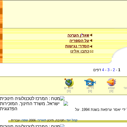
על הספריה
הסדרי נגישות
כתבו אלינו
1
-
2
-
3
-
4
דפים
ני
שמע
וידיאו
אתרים
]
0
[
]
0
[
]
0
[
התנזים, הזרוע הצבאית של הפת"ח, הוקם על ידי יאסר ערפאת בשנת 1994. על
קהל יעד:
חטיבה,
תיכון
תאריך:
2006
שפה:
עברית