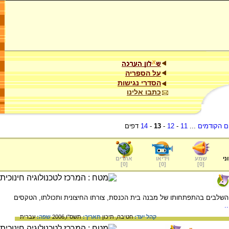
על הספריה
הסדרי נגישות
כתבו אלינו
ם הקודמים
...
11
-
12
-
13
-
14
דפים
ני
שמע
וידיאו
אתרים
]
0
[
]
0
[
]
0
[
שלבים בהתפתחותו של מבנה בית הכנסת, צורתו החיצונית ותכולתו, הטקסים
.
קהל יעד:
חטיבה,
תיכון
תאריך:
תשס"ו,2006
שפה:
עברית