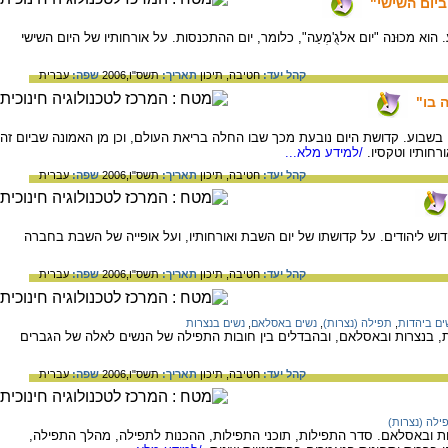
יום השישי"
וא מכוּנה "יום אלגֻ'מְעַה", כלומר, יום ההתכנסות. על אורחותיו של היום השישי
קהל יעד:
חטיבה,
תיכון
תאריך:
תשס"ו,2006
שפה:
עברית
 בו"
 בשבוע. קדושת היום נובעת מכך שבו החלה בריאת העולם, וכן מן האמונה שביום זה
ורחותיו וטקסיו.
/למידע מלא...
קהל יעד:
חטיבה,
תיכון
תאריך:
תשס"ו,2006
שפה:
עברית
דוש ליהודים. על קדושתו של יום השבת ואורחותיו, ועל אופייה של השבת בחברה
קהל יעד:
חטיבה,
תיכון
תאריך:
תשס"ו,2006
שפה:
עברית
ים ביהדות
,
תפילה (נצרות)
,
נשים באסלאם
,
נשים בנצרות
, בנצרות ובאסלאם, ובהבדלים בין חובות התפילה של הנשים לאלה של הגברים
קהל יעד:
חטיבה,
תיכון
תאריך:
תשס"ו,2006
שפה:
עברית
ילה (נצרות)
ת ובאסלאם. סדר התפילות, תוכני התפילות, ההכנות לתפילה, מהלך התפילה,