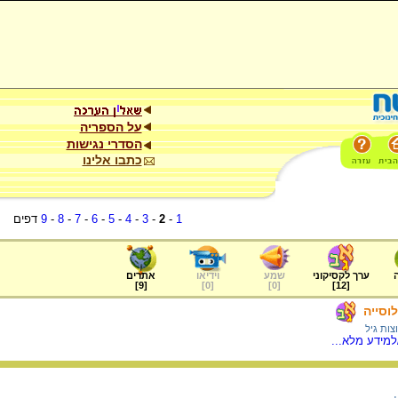
על הספריה
הסדרי נגישות
כתבו אלינו
1
-
2
-
3
-
4
-
5
-
6
-
7
-
8
-
9
דפים
ערך לקסיקוני
שמע
וידיאו
אתרים
]
9
[
]
0
[
]
0
[
]
12
[
וסייה
צות גיל
מידע מלא...