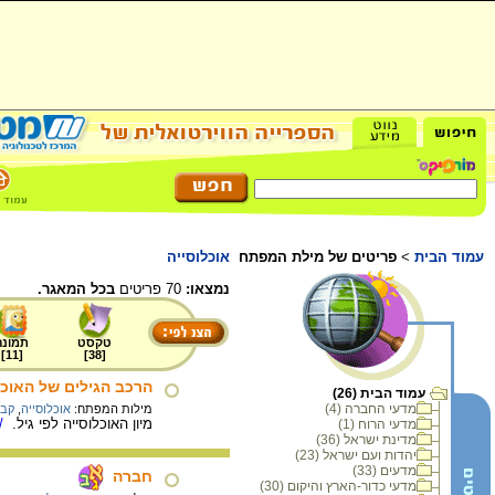
עמוד הבית
>
פריטים של מילת המפתח
אוכלוסייה
נמצאו:
70 פריטים
בכל המאגר.
טקסט
תמונה
]
11
[
]
38
[
הרכב הגילים של האוכל
עמוד הבית (26)
מדעי החברה (4)
מילות המפתח:
אוכלוסייה
,
קבו
מיון האוכלוסייה לפי גיל.
/ל
מדעי הרוח (1)
מדינת ישראל (36)
יהדות ועם ישראל (23)
מדעים (33)
חברה
מדעי כדור-הארץ והיקום (30)