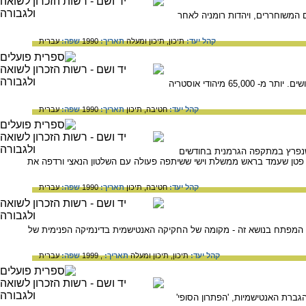
 המשוחררים, ויהדות רומניה לאחר
קהל יעד:
תיכון,
תיכון ומעלה
תאריך:
1990
שפה:
עברית
אוסטריה בתקופת מלחמת העולם השנייה. הסיפוח ע"י גרמניה, יהדות אוסטריה והגירת היהודים, הפרעות והגירושים. יותר מ- 65,000 מיהודי אוסטריה
קהל יעד:
חטיבה,
תיכון
תאריך:
1990
שפה:
עברית
שנפרץ במתקפה הגרמנית בחודשים
טון לפיליפ פטן שעמד בראש ממשלת וישי ששיתפה פעולה עם השלטון הנאצי ורדפה את
קהל יעד:
חטיבה,
תיכון
תאריך:
1990
שפה:
עברית
ת המפתח בנושא זה - מקומה של החקיקה האנטישמית בדינמיקה הפנימית של
קהל יעד:
תיכון,
תיכון ומעלה
תאריך:
, 1999
שפה:
עברית
ברת האנטישמיות, 'הפתרון הסופי'