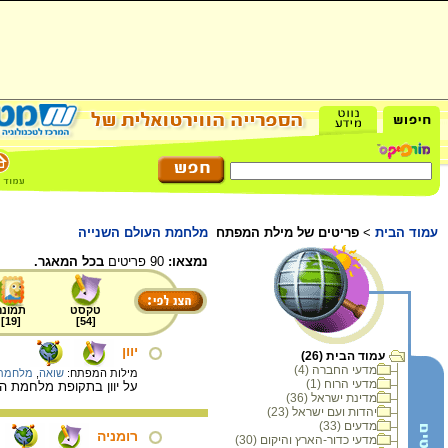
עמוד הבית
>
פריטים של מילת המפתח
מלחמת העולם השנייה
נמצאו:
90 פריטים
בכל המאגר.
טקסט
תמונה
]
19
[
]
54
[
יוון
עמוד הבית (26)
מדעי החברה (4)
מילות המפתח:
שואה
,
מלחמת 
מדעי הרוח (1)
על יוון בתקופת מלחמת הע
מדינת ישראל (36)
יהדות ועם ישראל (23)
מדעים (33)
רומניה
מדעי כדור-הארץ והיקום (30)