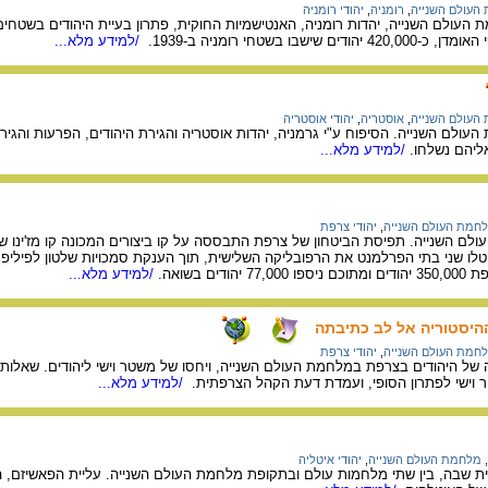
העולם השנייה
,
רומניה
,
יהודי רומניה
העולם השנייה, יהדות רומניה, האנטישמיות החוקית, פתרון בעיית היהודים בשטחים
שבו בשטחי רומניה ב-1939.
/למידע מלא...
העולם השנייה
,
אוסטריה
,
יהודי אוסטריה
ליהם נשלחו.
/למידע מלא...
חמת העולם השנייה
,
יהודי צרפת
ם השנייה. תפיסת הביטחון של צרפת התבססה על קו ביצורים המכונה קו מז'ינו 
י 1940. ב10ביולי ביטלו שני בתי הפרלמנט את הרפובליקה השלישית, תוך הענקת סמכויות של
/למידע מלא...
 ההיסטוריה אל לב כתיבתה
חמת העולם השנייה
,
יהודי צרפת
 של היהודים בצרפת במלחמת העולם השנייה, ויחסו של משטר וישי ליהודים. שאלו
וישי לפתרון הסופי, ועמדת דעת הקהל הצרפתית.
/למידע מלא...
,
מלחמת העולם השנייה
,
יהודי איטליה
ית שבה, בין שתי מלחמות עולם ובתקופת מלחמת העולם השנייה. עליית הפאשיזם, הג