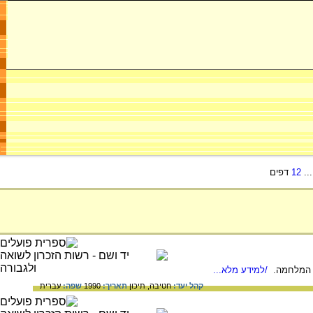
..
12
דפים
רי המלחמה.
/למידע מלא...
קהל יעד:
חטיבה,
תיכון
תאריך:
1990
שפה:
עברית