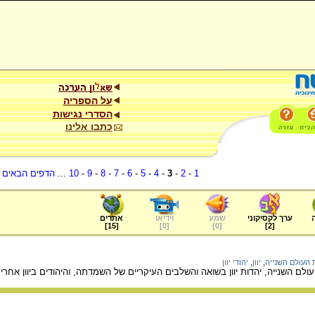
על הספריה
הסדרי נגישות
כתבו אלינו
1
-
2
-
3
-
4
-
5
-
6
-
7
-
8
-
9
-
10
...
הדפים הבאים
.
ערך לקסיקוני
שמע
וידיאו
אתרים
]
15
[
]
0
[
]
0
[
]
2
[
העולם השנייה
,
יוון
,
יהודי יוון
ולם השנייה, יהדות יוון בשואה והשלבים העיקריים של השמדתה, והיהודים ביוון אח